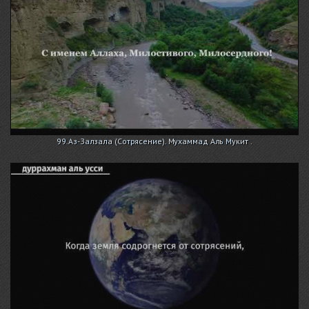
99.Аз-Залзала (Сотрясение). Мухаммад Аль Мукит .