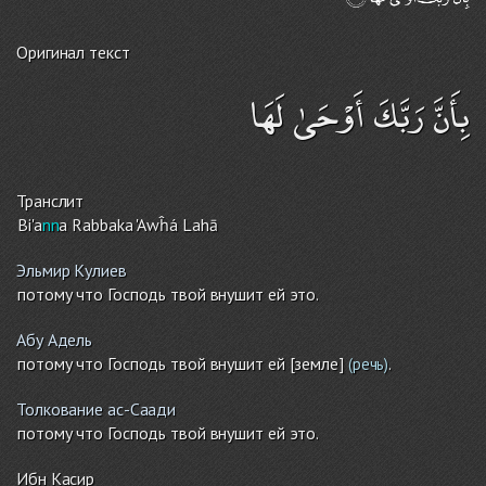
Оригинал текст
بِأَنَّ رَبَّكَ أَوْحَىٰ لَهَا
Транслит
Bi'a
nn
a Rabbaka 'Awĥá Lahā
Эльмир Кулиев
потому что Господь твой внушит ей это.
Абу Адель
потому что Господь твой внушит ей [земле]
.
(речь)
Толкование ас-Саади
потому что Господь твой внушит ей это.
Ибн Касир