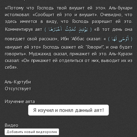
«Потому что Господь твой внушит ей это». Аль-Бухари
истолковал: «Сообщит ей это и внушит». Очевидно, что
здесь имеется в виду, что Господь разрешит ей это.
يَوْمَئِذٍ
تُحَدِّثُ
أَخْبَارَهَا
Комментируя аят
«В тот день она
(
)
أَوْحَى
لَهَا
поведает свой рассказ», Ибн 'Аббас сказал: «
(
)
«внушит ей это» Господь скажет ей: "Говори!", и она будет
говорить». Муджахид сказал, прикажет ей это. Аль-Курази
сказал: «Он прикажет ей отделиться от них, выводит их из
себя».
Аль-Куртуби
Отсутствует
Изучение аята
Я изучил и понял данный аят!
Видео
Добавить новый видеоролик