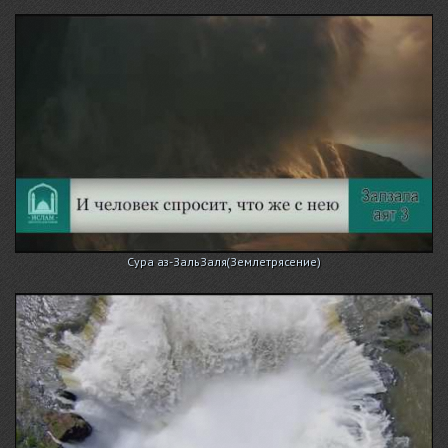
Сура аз-ЗальЗаля(Землетрясение)