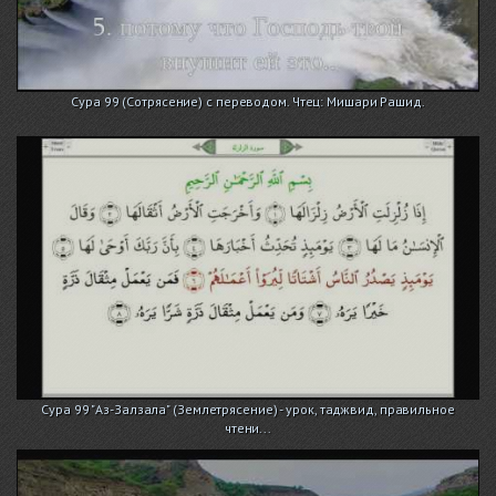
Сура 99 (Сотрясение) с переводом. Чтец: Мишари Рашид.
Сура 99 "Аз-Залзала" (Землетрясение) - урок, таджвид, правильное
чтени...