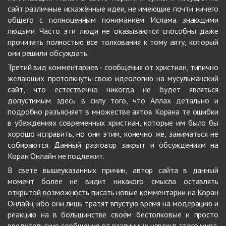
сайт различные искажённые идеи, не имеющие почти ничего
общего с полноценным пониманием Ислама знающими
людьми. Часто эти люди не оказываются способны даже
прочитать полностью все толкования к тому аяту, который
они решили обсуждать.
Третий вид комментариев - сообщения от христиан, типично
желающих протолкнуть свою идеологию на мусульманский
сайт, что естественно никогда не будет являться
допустимым здесь в силу того, что Аллах детально и
подробно разъясняет в множестве аятов Корана те ошибки
в убеждениях современных христиан, которые им было бы
хорошо исправить, но они этим, конечно же, заниматься не
собираются. Данный разговор закрыт и обсуждениям на
Коран Онлайн не подлежит.
В свете вышеуказанных причин, автор сайта в данный
момент более не видит никакого смысла оставлять
открытой возможность писать новые комментарии на Коран
Онлайн, ибо они лишь тратят впустую время на модерацию и
реакцию на в большинстве своём бестолковые и просто
вредительские сообщения от различных невежд этого мира.