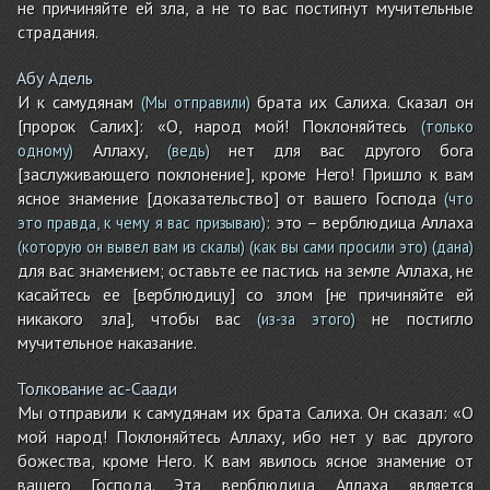
не причиняйте ей зла, а не то вас постигнут мучительные
страдания.
Абу Адель
И к самудянам
брата их Салиха. Сказал он
(Мы отправили)
[пророк Салих]: «О, народ мой! Поклоняйтесь
(только
Аллаху,
нет для вас другого бога
одному)
(ведь)
[заслуживающего поклонение], кроме Него! Пришло к вам
ясное знамение [доказательство] от вашего Господа
(что
: это – верблюдица Аллаха
это правда, к чему я вас призываю)
(которую он вывел вам из скалы)
(как вы сами просили это)
(дана)
для вас знамением; оставьте ее пастись на земле Аллаха, не
касайтесь ее [верблюдицу] со злом [не причиняйте ей
никакого зла], чтобы вас
не постигло
(из-за этого)
мучительное наказание.
Толкование ас-Саади
Мы отправили к самудянам их брата Салиха. Он сказал: «О
мой народ! Поклоняйтесь Аллаху, ибо нет у вас другого
божества, кроме Него. К вам явилось ясное знамение от
вашего Господа. Эта верблюдица Аллаха является