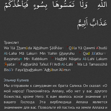
اللَّهِ ۖ وَلَا تَمَسُّوهَا بِسُوءٍ فَيَأْخُذَكُمْ
عَذَابٌ أَلِيمٌ
Транслит
Wa 'Ilá
Th
am
ū
da 'A
kh
āhu
m
Şāliĥāa
n
Q
ā
la Yā Qawmi
A
`budū
A
l-Laha Mā Laku
m
Min 'Ilahin
Gh
ayruh
u
Qa
d
J
ā
'atku
m
Bayyinatu
n
Mi
n
Rabbiku
m
Ha
dh
ihi Nāqatu
A
l-Lah
i
Laku
m
'
Ā
yata
n
Fa
dh
arūhā Ta'kul F
ī
'Arđi
A
l-Lah
i
Wa Lā Tamassūhā
Bis
ū
'i
n
Faya'
kh
u
dh
aku
m
`A
dh
ā
bun 'Al
ī
m
un
Эльмир Кулиев
Мы отправили к самудянам их брата Салиха. Он сказал: «О
мой народ! Поклоняйтесь Аллаху, ибо нет у вас другого
божества, кроме Него. К вам явилось ясное знамение от
вашего Господа. Эта верблюдица Аллаха является
знамением для вас. Позвольте ей пастись на земле Аллаха и