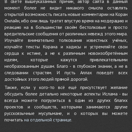
В свете вышеуказанных причин, автор сайта в данный
момент более не видит никакого смысла оставлять
открытой возможность писать новые комментарии на Коран
Онлайн, ибо они лишь тратят впустую время на модерацию и
реакцию на в большинстве своём бестолковые и просто
вредительские сообщения от различных невежд этого мира.
Изучайте внимательно толкования известных учёных,
изучайте тексты Корана и хадисы и устремляйте свои
сердца к истине, а не к различным новоизобретённым
идеям, которые кажутся привлекательными
необразованным душам. Благо - в глубоком знании, а не в
следовании страстям. И пусть Аллах поведёт всех
достойных этого людей прямой дорогой.
Также, если у кого-то всё ещё присутствует желание
обсудить более детально некоторые аспекты Ислама - вы
всегда можете погрузиться в один из других благих
проектов и сообществ, которыми занимаются другие
русскоязычные мусульмане, и о которых вы можете
почитать
на отдельной странице
.