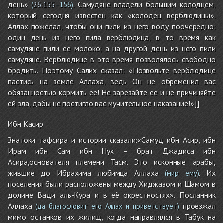
день»
. Самудяне владели большим колодцем,
(
26:155
–156)
который сегодня известен как «колодец верблюдицы».
Аллах пожелал, чтобы они пили из него воду поочередно:
один день из него пила верблюдица, в то время как
самудяне пили ее молоко; а на другой день из него пили
самудяне. Верблюдице в это время позволялось свободно
бродить. Поэтому Салих сказал: «Позвольте верблюдице
пастись на земле Аллаха, ведь Он не обременил вас
обязанностью кормить ее! Не зарезайте ее и не причиняйте
ей зла, дабы не постигло вас мучительное наказание!»]]
Ибн Касир
Знатоки тафсира и истории сказали:«Самуд ибн Асир, ибн
Ирам ибн Сам ибн Нух – брат Джадиса ибн
Асира,основателя племени Тасм. Это исконные арабы,
жившие до Ибрахима любимца Аллаха
. Их
(мир ему)
поселения были расположены между Хиджазом и Шамом в
долине Вади аль-Кура и в её окрестностях». Посланник
Аллаха
проезжал
(да благословит его Аллах и приветствует)
мимо останков их жилищ, когда направлялся в Табук на