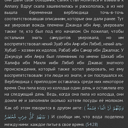
Аллаху. Вдруг скала зашевелилась и раскололась, а из неё
вышла беременная верблюдица точь-в-точь
соответствовавшая описаниям, которые они дали ранее. Тут
же уверовал вождь племени Джанда ибн Амр, уверовали
также те, кто был под его началом. Он пожелал, чтобы
остальная знать самудитов уверовала, но им
воспрепятствовал некий Зуаб ибн Амр ибн Лябиб, некий аль-
Хубаб – хозяин их идолов, Рабаб ибн Самар ибн Джалхас. У
Джундуа ибн Амра был племянник по имени Шихаб ибн
Халифа ибн Махля иибн Лябиб ибн Джавас знатного
происхождения, который также хотел уверовать, но ему
воспрепятствовали эти люди из знати, и он послушался их.
Верблюдица с приплодом оставалась среди них некоторое
время. Она пила воду из колодца один день, и оставляла его
на следующий день. Ведь, когда она пила из колодца, они
доили её и заполняли сколько хотели посуды её молоком.
وَنَبِّئْهُمْ
أَنَّ
الْمَآءَ
قِسْمَةٌ
Как об этом говорится в другом аяте:
(
بَيْنَهُمْ
كُلُّ
شِرْبٍ
مُّحْتَضَرٌ
И сообщи им, что вода поделена
)
между ними: каждое питье в свое время.
(
54:28
)