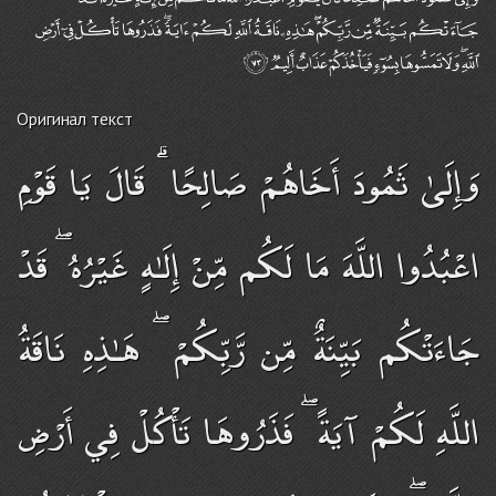
Оригинал текст
وَإِلَىٰ ثَمُودَ أَخَاهُمْ صَالِحًا ۗ قَالَ يَا قَوْمِ
اعْبُدُوا اللَّهَ مَا لَكُم مِّنْ إِلَـٰهٍ غَيْرُهُ ۖ قَدْ
جَاءَتْكُم بَيِّنَةٌ مِّن رَّبِّكُمْ ۖ هَـٰذِهِ نَاقَةُ
اللَّهِ لَكُمْ آيَةً ۖ فَذَرُوهَا تَأْكُلْ فِي أَرْضِ