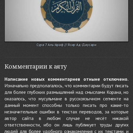
Сура 7 Аль-Араф // Ясир Ад-Даусари
Комментарии к аяту
Написание новых комментариев отныне отключено.
Изначально предполагалось, что комментарии будут писать
для более глубоких размышлений над смыслами Корана, но
оказалось, что мусульмане в русскоязычном сегменте на
данный момент способны только писать про какие-то
незначительные ошибки в текстах переводов, за которые
автор сайта в любом случае не несёт никакой
ответственности, ибо он лишь публикует труды других
людей для более удобного ознакомления с их текстами, и