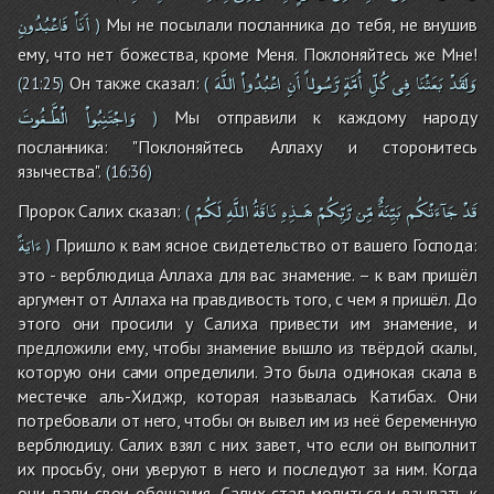
أَنَاْ
فَاعْبُدُونِ
Мы не посылали посланника до тебя, не внушив
)
ему, что нет божества, кроме Меня. Поклоняйтесь же Мне!
وَلَقَدْ
بَعَثْنَا
فِى
كُلِّ
أُمَّةٍ
رَّسُولاً
أَنِ
اعْبُدُواْ
اللَّهَ
Он также сказал:
(
21:25
)
(
وَاجْتَنِبُواْ
الْطَّـغُوتَ
Мы отправили к каждому народу
)
посланника: "Поклоняйтесь Аллаху и сторонитесь
язычества".
(
16:36
)
قَدْ
جَآءَتْكُم
بَيِّنَةٌ
مِّن
رَّبِّكُمْ
هَـذِهِ
نَاقَةُ
اللَّهِ
لَكُمْ
Пророк Салих сказал:
(
ءَايَةً
Пришло к вам ясное свидетельство от вашего Господа:
)
это - верблюдица Аллаха для вас знамение. – к вам пришёл
аргумент от Аллаха на правдивость того, с чем я пришёл. До
этого они просили у Салиха привести им знамение, и
предложили ему, чтобы знамение вышло из твёрдой скалы,
которую они сами определили. Это была одинокая скала в
местечке аль-Хиджр, которая называлась Катибах. Они
потребовали от него, чтобы он вывел им из неё беременную
верблюдицу. Салих взял с них завет, что если он выполнит
их просьбу, они уверуют в него и последуют за ним. Когда
они дали свои обещания, Салих стал молиться и взывать к