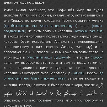
девятом году по хиджре.
Имам Ахмад сообщает, что Нафи ибн Умар да будет
доволен Аллах ими обоими, сказал:, что, остановившись в
аль-Хиджре во время похода на Табук, посланник Аллаха
велел
(да благословит его Аллах и приветствует)
(своим
не пить воду из колодца
сподвижникам)
(который там был)
[Некогда этим колодцем пользовались люди народа самуд,
которые были истреблены Аллахом за неповиновение
направленному к ним пророку Салиху, мир ему.] и не
запасаться ею. Они сказали: «Но мы уже замесили тесто на
этой воде и
!» − и тогда
(наполнили наши бурдюки)
(пророк)
велел им выбросить это тесто и вылить воду. Затем он
снова отправился с ними в путь, пока они не достигли
колодца, из которого пила Верблюдица
. Пророк
(Салиха)
(да
запретил заходить в
благословит его Аллах и приветствует)
إِنِّي
жилища народа, на который была послана кара, сказав: «
أَخْشَى
أَنْ
يُصِيبَكُمْ
مِثْلُ
مَا
أَصَابَهُمْ
فَلَا
تَدْخُلُوا
عَلَيْهِم
» «Я
опасаюсь, что вас постигнет тоже, что и их, поэтому не
заходите к ним».