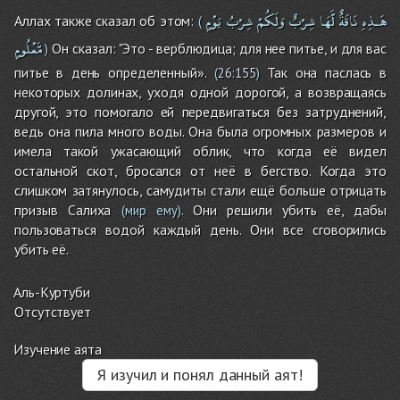
هَـذِهِ
نَاقَةٌ
لَّهَا
شِرْبٌ
وَلَكُمْ
شِرْبُ
يَوْمٍ
Аллах также сказал об этом:
(
مَّعْلُومٍ
Он сказал: "Это - верблюдица; для нее питье, и для вас
)
питье в день определенный».
Так она паслась в
(
26:155
)
некоторых долинах, уходя одной дорогой, а возвращаясь
другой, это помогало ей передвигаться без затруднений,
ведь она пила много воды. Она была огромных размеров и
имела такой ужасающий облик, что когда её видел
остальной скот, бросался от неё в бегство. Когда это
слишком затянулось, самудиты стали ещё больше отрицать
призыв Салиха
. Они решили убить её, дабы
(мир ему)
пользоваться водой каждый день. Они все сговорились
убить её.
Аль-Куртуби
Отсутствует
Изучение аята
Я изучил и понял данный аят!