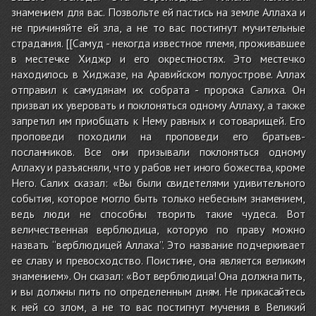
знамением для вас. Позвольте ей пастись на земле Аллаха и
не причиняйте ей зла, а не то вас постигнут мучительные
страдания. [[Самуд - некогда известное племя, проживавшее
в местечке Хиджр и его окрестностях. Это местечко
находилось в Хиджазе, на Аравийском полуострове. Аллах
отправил к самудянам их собрата - пророка Салиха. Он
призвал их уверовать и поклоняться одному Аллаху, а также
запретил им приобщать к Нему равных и сотоварищей. Его
проповеди походили на проповеди его братьев-
посланников. Все они призывали поклоняться одному
Аллаху и разъясняли, что у рабов нет иного божества, кроме
Него. Салих сказал: «Вы были свидетелями удивительного
события, которое могло быть только небесным знамением,
ведь люди не способны творить такие чудеса. Вот
величественная верблюдица, которую по праву можно
назвать “верблюдицей Аллаха”. Это название подчеркивает
ее славу и превосходство. Поистине, она является великим
знамением». Он сказал: «Вот верблюдица! Она должна пить,
и вы должны пить по определенным дням. Не прикасайтесь
к ней со злом, а не то вас постигнут мучения в Великий