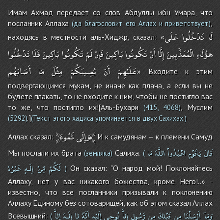
Имам Ахмад передаёт со слов Абдуллы ибн Умара, что
посланник Аллаха
,
(да благословит его Аллах и приветствует)
لَا
تَدْخُلُوا
عَلَى
находясь в местности аль-Хиджр, сказал: «
هؤُلَاءِ
الْمُعَذَّبِينَ
إِلَّا
أَنْ
تَكُونُوا
بَاكِينَ
فَإِنْ
لَمْ
تَكُونُوا
بَاكِينَ
فَلَا
تَدْخُلُوا
عَلَيْهِمْ
أَنْ
يُصِيبَكُمْ
مِثْلَ
مَا
أَصَابَهُم
» Входите к этим
подвергающимся мукам, не иначе как плача, а если вы не
будете плакать, то не входите к ним, чтобы не постигло вас
то же, что постигло их![Аль-Бухари
, Муслим
(415, 4068)
.]
(5292)
(Текст этого хадиса упоминается в двух Сахихах.)
ثَمُودَ﴾
﴿وَإِلَى
Аллах сказал:
И к самудянам – к племени Самуд
قَالَ
يَاقَوْمِ
اعْبُدُواْ
اللَّهَ
مَا
Мы послали их брата
Салиха.
(земляка)
(
لَكُمْ
مِّنْ
إِلَـهٍ
غَيْرُهُ
Он сказал: "О народ мой! Поклоняйтесь
)
Аллаху, нет у вас никакого божества, кроме Него!..» -
известно, что все посланники призывали к поклонению
Аллаху Единому без сотоварищей, как об этом сказал Аллах
وَمَآ
أَرْسَلْنَا
مِن
قَبْلِكَ
مِن
رَّسُولٍ
إِلاَّ
نُوحِى
إِلَيْهِ
أَنَّهُ
لا
إِلَـهَ
إِلاَّ
Всевышний:
(