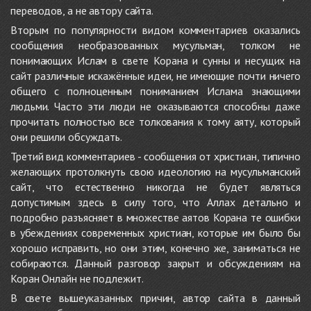
переводов, а не автору сайта.
Вторым по популярности видом комментариев оказались
сообщения необразованных мусульман, толком не
понимающих Ислам в свете Корана и сунны и несущих на
сайт различные искажённые идеи, не имеющие почти ничего
общего с полноценным пониманием Ислама знающими
людьми. Часто эти люди не оказываются способны даже
прочитать полностью все толкования к тому аяту, который
они решили обсуждать.
Третий вид комментариев - сообщения от христиан, типично
желающих протолкнуть свою идеологию на мусульманский
сайт, что естественно никогда не будет являться
допустимым здесь в силу того, что Аллах детально и
подробно разъясняет в множестве аятов Корана те ошибки
в убеждениях современных христиан, которые им было бы
хорошо исправить, но они этим, конечно же, заниматься не
собираются. Данный разговор закрыт и обсуждениям на
Коран Онлайн не подлежит.
В свете вышеуказанных причин, автор сайта в данный