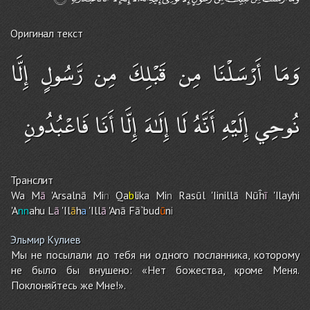
Оригинал текст
وَمَا أَرْسَلْنَا مِن قَبْلِكَ مِن رَّسُولٍ إِلَّا
نُوحِي إِلَيْهِ أَنَّهُ لَا إِلَـٰهَ إِلَّا أَنَا فَاعْبُدُونِ
Транслит
Wa M
ā
'Arsalnā Mi
n
Qa
b
lika Mi
n
Rasūl 'Iinillā Nūĥ
ī
'Ilayhi
'A
nn
ahu L
ā
'Il
ā
h
a
'Ill
ā
'Anā Fā`bud
ū
n
i
Эльмир Кулиев
Мы не посылали до тебя ни одного посланника, которому
не было бы внушено: «Нет божества, кроме Меня.
Поклоняйтесь же Мне!».