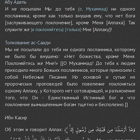
Абу Адель
И не посылали Мы до тебя
ни одного
(о, Мухаммад)
посланника, кроме как только внушив ему, что нет бога
[заслуживающего поклонение], кроме Меня [Аллаха]. Так
служите же
Мне [Аллаху]!
(и поклоняйтесь)
(только)
Толкование ас-Саади
Мы не посылали до тебя ни одного посланника, которому
не было бы внушено: «Нет божества, кроме Меня.
Поклоняйтесь же Мне!» [[О Мухаммад! До тебя к людям
приходило много Божьих посланников, которые приносили с
собой Небесные Писания. Но основой и сутью их
пророческих проповедей было повеление поклоняться
одному Аллаху, у Которого нет сотоварищей, и разъяснение
того, что Он - Единственный Истинный Бог и что
поклонение вымышленным богам тщетно и бесполезно.]]
Ибн Касир
﴾
إِلاَّ
رَّسُولٍ
مِن
قَبْلِكَ
مِن
أَرْسَلْنَا
وَمَآ
Об этом и говорит Аллах: