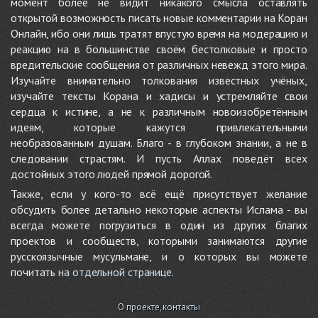
момент более не видит никакого смысла оставлять
открытой возможность писать новые комментарии на Коран
Онлайн, ибо они лишь тратят впустую время на модерацию и
реакцию на в большинстве своём бестолковые и просто
вредительские сообщения от различных невежд этого мира.
Изучайте внимательно толкования известных учёных,
изучайте тексты Корана и хадисы и устремляйте свои
сердца к истине, а не к различным новоизобретённым
идеям, которые кажутся привлекательными
необразованным душам. Благо - в глубоком знании, а не в
следовании страстям. И пусть Аллах поведёт всех
достойных этого людей прямой дорогой.
Также, если у кого-то всё ещё присутствует желание
обсудить более детально некоторые аспекты Ислама - вы
всегда можете погрузиться в один из других благих
проектов и сообществ, которыми занимаются другие
русскоязычные мусульмане, и о которых вы можете
почитать
на отдельной странице
.
О проекте, контакты