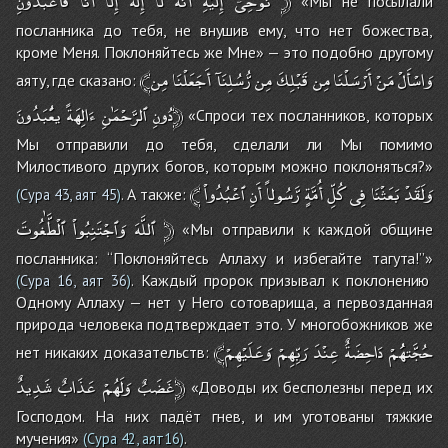
فَٱعْبُدُونِ
أَنَاْ
إِلاَّ
إِلَٰهَ
لاۤ
أَنَّهُ
إِلَيْهِ
نُوحِىۤ
﴿
«Мы не посылали
посланника до тебя, не внушив ему, что нет божества,
кроме Меня. Поклоняйтесь же Мне» — это подобно другому
﴾وَاسْأَلْ
مَنْ
أَرْسَلْنَا
مِن
قَبْلِكَ
مِن
رُّسُلِنَآ
أَجَعَلْنَا
مِن
аяту, где сказано:
يعُْبَدُونَ﴿
دُونِ
ٱلرَّحْمَٰنِ
ءَالِهَةً
«Спроси тех посланников, которых
Мы отправили до тебя, сделали ли Мы помимо
Милостивого других богов, которым можно поклоняться?»
﴾
ٱعْبُدُواْ
أَنِ
رَّسُولاً
أُمَّةٍ
كُلِّ
فِى
بَعَثْنَا
وَلَقَدْ
. А также:
(
Сура 43, аят 45
)
ٱلْطَّٰغُوتَ
وَٱجْتَنِبُواْ
ٱللَّهَ
﴿
«Мы отправили к каждой общине
посланника: ‘‘Поклоняйтесь Аллаху и избегайте тагута!’’»
. Каждый пророк призывал к поклонению
(
Сура 16, аят 36
)
Одному Аллаху — нет у Него сотоварища, а первозданная
природа человека подтверждает это. У многобожников же
﴾حُجَّتهُُمْ
دَاحِضَةٌ
عِنْدَ
رَبِّهِمْ
وَعَلَيْهِمْ
нет никаких доказательств:
شَدِيدٌ﴿
غَضَبٌ
وَلَهُمْ
عَذَابٌ
«Доводы их бесполезны перед их
Господом. На них падёт гнев, и им уготованы тяжкие
мучения»
.
(Сура 42, аят16)