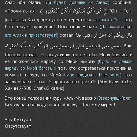
Анас ибн Малик
сообщил:
(Да будет доволен им Аллах!)
﴾
ٱلْمَغْفِرَةِ
وَأَهْلُ
ٱلتَّقْوَىٰ
أَهْلُ
هُوَ
﴿
«Прочитав аят:
‘‘Он – Тот,
Которого нужно остерегаться,
(наказания)
(и только Он – Тот)
Кто дарует прощение’’, Посланник Аллаха
(Да благословит
قال
ربكم
أنا
أهل
أن
أتقى
فلا
сказал:
его Аллах и приветствует!)
يجعل
معي
إلٰه،
فمن
اتقى
أن
يجعل
معي
إلٰهاً
كان
أهلاً
أن
أغفر
له
‘‘Ваш
Господь сказал: ‘‘Я заслуживаю того, чтобы Меня боялись и
не поклонялись наряду со Мной никому
(букв: не делали
, и тот, кто острегаеться поклонения,
наряду со Мной богов)
кому то наряду cо Мной
, тот
(букв: придавать Мне богов)
заслуживает, чтобы Я простил его грехи’’» [Абу Я’аля 3317,
Хаким 2/508. Слабый хадис]
Это конец толкования суры «Аль-Мудассир
».
(Завернувшийся)
Вся хвала и благодарность Аллаху — Господу миров!
Аль-Куртуби
Отсутствует