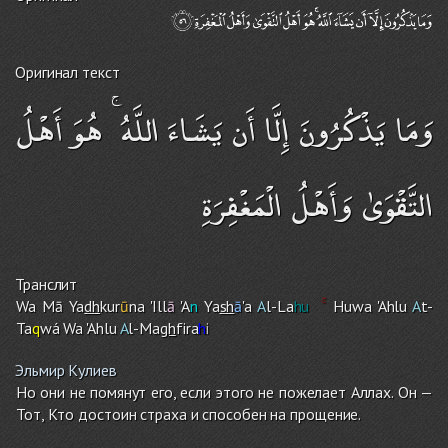
Оригинал текст
وَمَا يَذْكُرُونَ إِلَّا أَن يَشَاءَ اللَّهُ ۚ هُوَ أَهْلُ
التَّقْوَىٰ وَأَهْلُ الْمَغْفِرَةِ
Транслит
Wa Mā Ya
dh
kur
ū
na 'Ill
ā
'A
n
Ya
sh
ā
'a
A
l-La
hu
Huwa 'Ahlu
A
t-
Ta
q
wá Wa 'Ahlu
A
l-Ma
gh
fira
h
i
Эльмир Кулиев
Но они не помянут его, если этого не пожелает Аллах. Он —
Тот, Кто достоин страха и способен на прощение.