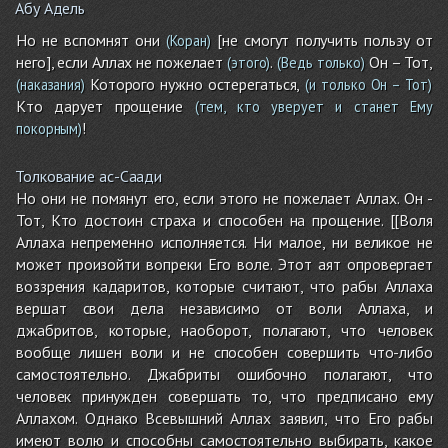
Абу Адель
Но не вспомнят они
[не смогут получить пользу от
(Коран)
него], если Аллах не пожелает
.
Он – Тот,
(этого)
(Ведь только)
Которого нужно остерегаться,
(наказания)
(и только Он – Тот)
Кто дарует прощение
(тем, кто уверует и станет Ему
!
покорным)
Толкование ас-Саади
Но они не помянут его, если этого не пожелает Аллах. Он -
Тот, Кто достоин страха и способен на прощение. [[Воля
Аллаха непременно исполняется. Ни малое, ни великое не
может произойти вопреки Его воле. Этот аят опровергает
воззрения кадаритов, которые считают, что рабы Аллаха
вершат свои дела независимо от воли Аллаха, и
джабритов, которые, наоборот, полагают, что человек
вообще лишен воли и не способен совершить что-либо
самостоятельно. Джабриты ошибочно полагают, что
человек принужден совершать то, что предписано ему
Аллахом. Однако Всевышний Аллах заявил, что Его рабы
имеют волю и способны самостоятельно выбирать, какое