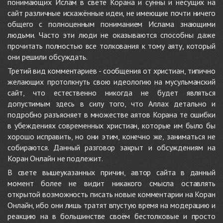
понимающих Ислам в свете Корана и сунны и несущих на
сайт различные искажённые идеи, не имеющие почти ничего
общего с полноценным пониманием Ислама знающими
людьми. Часто эти люди не оказываются способны даже
прочитать полностью все толкования к тому аяту, который
они решили обсуждать.
Третий вид комментариев - сообщения от христиан, типично
желающих протолкнуть свою идеологию на мусульманский
сайт, что естественно никогда не будет являться
допустимым здесь в силу того, что Аллах детально и
подробно разъясняет в множестве аятов Корана те ошибки
в убеждениях современных христиан, которые им было бы
хорошо исправить, но они этим, конечно же, заниматься не
собираются. Данный разговор закрыт и обсуждениям на
Коран Онлайн не подлежит.
В свете вышеуказанных причин, автор сайта в данный
момент более не видит никакого смысла оставлять
открытой возможность писать новые комментарии на Коран
Онлайн, ибо они лишь тратят впустую время на модерацию и
реакцию на в большинстве своём бестолковые и просто