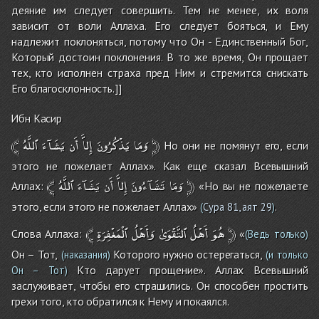
деяние им следует совершить. Тем не менее, их воля
зависит от воли Аллаха. Его следует бояться, и Ему
надлежит поклоняться, потому что Он - Единственный Бог,
Который достоин поклонения. В то же время, Он прощает
тех, кто исполнен страха пред Ним и стремится снискать
Его благосклонность.]]
Ибн Касир
﴾
ٱللَّهُ
يَشَآءَ
أَن
إِلاَّ
يَذْكُرُونَ
وَمَا
﴿
Но они не помянут его, если
этого не пожелает Аллах». Как еще сказал Всевышний
﴾
ٱللَّهُ
يَشَآءَ
أَن
إِلاَّ
تَشَآءُونَ
وَمَا
﴿
Аллах:
«Но вы не пожелаете
этого, если этого не пожелает Аллах»
.
(
Сура 81, аят 29
)
﴾
ٱلْمَغْفِرَةِ
وَأَهْلُ
ٱلتَّقْوَىٰ
أَهْلُ
هُوَ
﴿
Слова Аллаха:
«
(Ведь только)
Он – Тот,
Которого нужно остерегаться,
(наказания)
(и только
Кто дарует прощение». Аллах Всевышний
Он – Тот)
заслуживает, чтобы его страшились. Он способен простить
грехи того, кто обратился к Нему и покаялся.