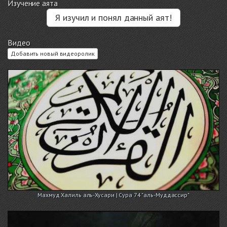
Изучение аята
Я изучил и понял данный аят!
Видео
Добавить новый видеоролик
Махмуд Халиль аль-Хусари | Сура 74 "аль-Муддассир"