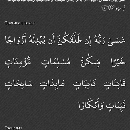
Оригинал текст
عَسَىٰ رَبُّهُ إِن طَلَّقَكُنَّ أَن يُبْدِلَهُ أَزْوَاجًا
خَيْرًا مِّنكُنَّ مُسْلِمَاتٍ مُّؤْمِنَاتٍ
قَانِتَاتٍ تَائِبَاتٍ عَابِدَاتٍ سَائِحَاتٍ
ثَيِّبَاتٍ وَأَبْكَارًا
Транслит