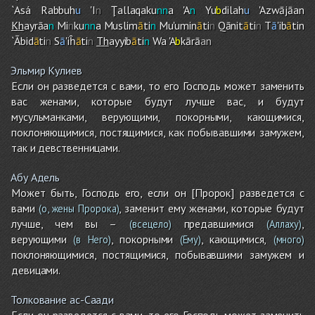
`Asá Rabbuh
u
'I
n
Ţallaqaku
nn
a 'A
n
Yu
b
dilah
u
'Azwājāan
Kh
ayrāa
n
Mi
n
ku
nn
a Muslim
ā
ti
n
Mu'umin
ā
ti
n
Qānit
ā
ti
n
T
ā
'ib
ā
tin
`Ābid
ā
ti
n
S
ā
'iĥ
ā
ti
n
Th
ayyib
ā
ti
n
Wa 'A
b
kārā
an
Эльмир Кулиев
Если он разведется с вами, то его Господь может заменить
вас женами, которые будут лучше вас, и будут
мусульманками, верующими, покорными, кающимися,
поклоняющимися, постящимися, как побывавшими замужем,
так и девственницами.
Абу Адель
Может быть, Господь его, если он [Пророк] разведется с
вами
, заменит ему женами, которые будут
(о, жены Пророка)
лучше, чем вы –
предавшимися
,
(всецело)
(Аллаху)
верующими
, покорными
, кающимися,
(в Него)
(Ему)
(много)
поклоняющимися, постящимися, побывавшими замужем и
девицами.
Толкование ас-Саади
Если он разведется с вами, то его Господь может заменить