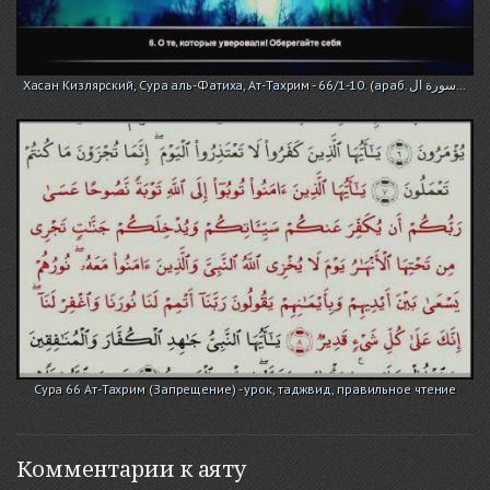
Хасан Кизлярский, Сура аль-Фатиха, Ат-Тахрим - 66/1-10. (араб. سورة ال...
Сура 66 Ат-Тахрим (Запрещение) - урок, таджвид, правильное чтение
Комментарии к аяту