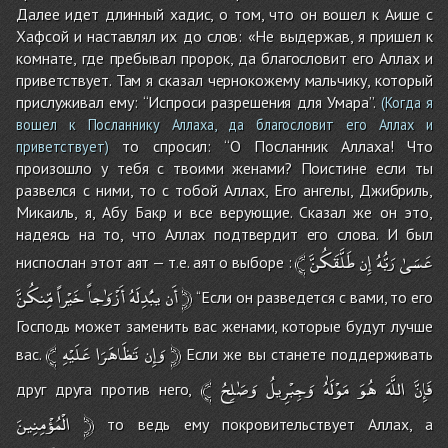
Далее идет длинный хадис, о том, что он вошел к Аише с
Хафсой и наставлял их до слов: «Не выдержав, я пришел к
комнате, где пребывал пророк, да благословит его Аллах и
приветствует. Там я сказал чернокожему мальчику, который
прислуживал ему: ‘‘Испроси разрешения для Умара’’.
(Когда я
вошел к Посланнику Аллаха, да благословит его Аллах и
то спросил: ‘‘О Посланник Аллаха! Что
приветствует)
произошло у тебя с твоими женами? Поистине если ты
развелся с ними, то с тобой Аллах, Его ангелы, Джибриль,
Микаиль, я, Абу Бакр и все верующие. Сказал же он это,
надеясь на то, что Аллах подтвердит его слова. И был
﴾
طَلَّقَكُنَّ
إِن
رَبُّهُ
عَسَىٰ
ниспослан этот аят — т.е. аят о выборе :
مِّنكُنَّ
خَيْراً
أَزْوَٰجاً
يبُْدِلَهُ
أَن
﴿
‘‘Если он разведется с вами, то его
Господь может заменить вас женами, которые будут лучше
﴾
عَلَيْهِ
تَظَاهَرَا
وَإِن
﴿
вас.
Если же вы станете поддерживать
﴾
وَصَٰلِحُ
وَجِبْرِيلُ
مَوْلَٰهُ
هُوَ
اللَّهَ
فَإِنَّ
друг друга против него,
الْمُؤْمِنِينَ
﴿
то ведь ему покровительствует Аллах, а