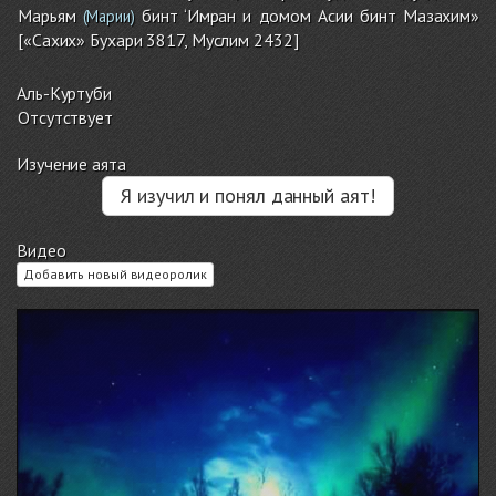
Марьям
бинт ‘Имран и домом Асии бинт Мазахим»
(Марии)
[«Сахих» Бухари 3817, Муслим 2432]
Аль-Куртуби
Отсутствует
Изучение аята
Я изучил и понял данный аят!
Видео
Добавить новый видеоролик