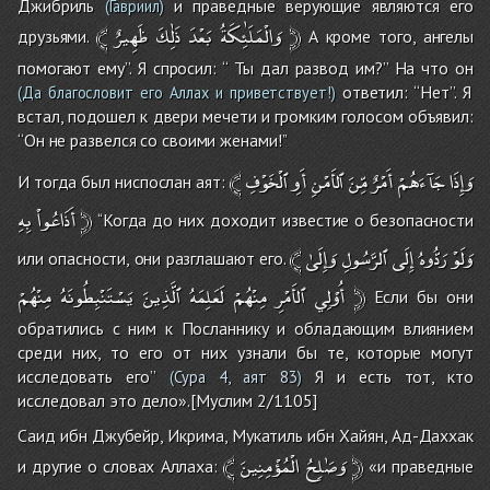
Джибриль
и праведные верующие являются его
(Гавриил)
﴾
ظَهِيرٌ
ذَٰلِكَ
بَعْدَ
وَالْمَلَٰئِكَةُ
﴿
друзьями.
А кроме того, ангелы
помогают ему’’. Я спросил: ‘‘ Ты дал развод им?’’ На что он
ответил: ‘‘Нет’’. Я
(Да благословит его Аллах и приветствует!)
встал, подошел к двери мечети и громким голосом объявил:
‘‘Он не развелся со своими женами!’’
﴾
ٱلْخَوْفِ
أَوِ
ٱلأَمْنِ
مِّنَ
أَمْرٌ
جَآءَهُمْ
وَإِذَا
И тогда был ниспослан аят:
بِهِ
أَذَاعُواْ
﴿
‘‘Когда до них доходит известие о безопасности
﴾
وَإِلَىٰ
ٱلرَّسُولِ
إِلَى
رَدُّوهُ
وَلَوْ
или опасности, они разглашают его.
مِنْهُمْ
يَسْتَنْبِطُونَهُ
ٱلَّذِينَ
لَعَلِمَهُ
مِنْهُمْ
ٱلأَمْرِ
أُوْلِي
﴿
Если бы они
обратились с ним к Посланнику и обладающим влиянием
среди них, то его от них узнали бы те, которые могут
исследовать его’’
Я и есть тот, кто
(
Сура 4, аят 83
)
исследовал это дело».[Муслим 2/1105]
Саид ибн Джубейр, Икрима, Мукатиль ибн Хайян, Ад-Даххак
﴾
الْمُؤْمِنِينَ
وَصَٰلِحُ
﴿
и другие о словах Аллаха:
«и праведные