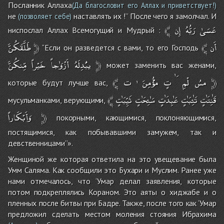
Посланник Аллаха
(Да благословит его Аллах и приветствует!)
не
наставлять их !’’ После чего я замолчал. И
(позволяет себе)
﴾
إِن
رَبُّهُ
عَسَىٰ
ниспослал Аллах Всемогущий и Мудрый :
طَلَّقَكُنَّ
﴿
﴾
أَن
‘‘Если он разведется с вами, то его Господь
مِّنكُنَّ
خَيْراً
أَزْوَٰجاً
يبُْدِلَهُ
﴿
может заменить вас женами,
﴾
ت
مؤُّْمِنَ
تٍ
لْمِ
مسُ
﴿
которые будут лучше вас,
﴾
ثَيِّبَٰتٍ
سَٰئِحَٰتٍ
عَٰبِدَٰتٍ
تَٰئِبَٰتٍ
قَٰنِتَٰتٍ
мусульманками, верующими,
وَأَبْكَاراً
﴿
покорными, кающимися, поклоняющимися,
постящимися, как побывавшими замужем, так и
девственницами’’».
Женщиной же которая ответила на это увещевание была
Умм Саляма. Как сообщили это Бухари и Муслим. Ранее уже
нами отмечалось, что ‘Умар делал заявления, которые
потом подкреплялись Кораном. Это аяты о хиджабе и о
пленных после битвы при Бадре. Также, после того как ‘Умар
предложил сделать местом моления стояния Ибрахима