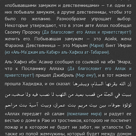
«побывавшими замужем и девственницами» — т.е. одни из
них побывали замужем, а другие девственницы, чтобы это
было по желанию. Разнообразие упрощает выбор.
Некоторые утверждают, что в этом аяте Аллах пообещал
Своему Пророку
(Да благословит его Аллах и приветствует!)
женить его. Побывавшая замужем — это Асийя, жена
Фараона. Девственница — это Марьям
бинт ‘Имран
(Мария)
.
(из «Аль-Ма’джам аль-Кабир» аль-Хафиза ат-Табарани)
Аль-Хафиз ибн ‘Асакир сообщил со ссылкой на ибн ‘Умара,
что к Посланнику Аллаха
(Да благословит его Аллах и
пришел Джибриль
, и в тот момент
приветствует!)
(Мир ему!)
إن
الله
يقرئها
السلام،
ويبشرها
прошла Хадиджа, и он сказал:
ببيت
في
الجنّة
من
قصب
بعيد
من
اللهب
لا
نصب
فيه
ولا
صخب،
من
لؤلؤة
جوفاء،
بين
بيت
مريم
بنت
عمران،
وبيت
آسية
بنت
مزاحم
«Аллах передает ей салам
и радует ее
(пожелание мира)
вестью о доме в Раю из тростников, которого не постигнет
пожар и в котором не будет ни забот, ни усталости. Он
также из полой жемчужины, который будет между домом