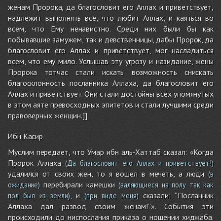
женам Пророка, да благословит его Аллах и приветствует,
надлежит выполнять все, что любит Аллах, и каяться во
всем, что Ему ненавистно. Среди них были бы как
побывавшие замужем, так и девственницы, дабы Пророк, да
благословит его Аллах и приветствует, мог насладиться
всем, что ему мило. Услышав эту угрозу и назидание, жены
Пророка тотчас стали искать возможность снискать
благосклонность посланника Аллаха, да благословит его
Аллах и приветствует. Они стали достойны всех упомянутых
в этом аяте превосходных эпитетов и стали лучшими среди
правоверных женщин.]]
Ибн Касир
Муслим передает, что Умар ибн аль-Хаттаб сказал: «Когда
Пророк Аллаха
(Да благословит его Аллах и приветствует!)
удалился от своих жен, то я вошел в мечеть, а люди
(в
перебирали камешки
ожидание)
(валяющиеся на полу так как
, и
сказали: ‘‘Посланник
пол был из земли)
(при виде меня)
Аллаха дал развод своим женам!’’». События эти
происходили до ниспослания приказа о ношении хиджаба.