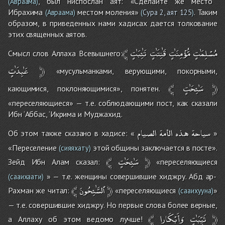
, был ниспослан аят: «Сделайте же место
(Авраама)
Ибрахима
местом моления»
. Таким
(Авраама)
(
Сура 2, аят 125
)
образом, в приведенных нами хадисах дается толкование
этих священных аятов.
﴾
تَٰئِبَٰتٍ
قَٰنِتَٰتٍ
مُّؤْمِنَٰتٍ
مُسْلِمَٰتٍ
Смысл слов Аллаха Всевышнего:
عَٰبِدَٰتٍ
﴿
«мусульманками, верующими, покорными,
﴾
سَٰئِحَٰتٍ
﴿
кающимися, поклоняющимися», понятен.
«переселяющиеся» — т.е. соблюдающими пост, как сказали
Ибн ‘Аббас, ‘Икрима и Муджахид.
سياحة
هذه
الأمة
الصيام
Об этом также сказано в хадисе: «
»
«Переселение
этой общины заключается в посте».
(cияяхату)
﴾
سَٰئِحَٰتٍ
﴿
Зейд Ибн Алам сказал:
«переселяющиеся
» — т.е. женщины совершившие хиджру. Абд ар-
(сааихаати)
﴾
ٱلسَّٰئِحُونَ
﴿
Рахман же читал:
«переселяющиеся
»
(сааихууна)
— т.е. совершившие хиджру. Но первые слова более верные,
﴾
وَأَبْكَارا
ثَيِّبَٰتٍ
﴿
а Аллаху об этом ведомо лучше!