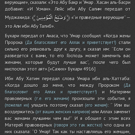
верующие», сказали: «Это Абу Бакр и ‘Умар . Хасан аль-Басри
добавил: «И Усман». Лейс ибн Абу Салим передал от
﴾
الْمُؤْمِنِينَ
وَصَٰلِحُ
﴿
Муджахида:
«‘‘и праведные верующие’’ —
это Али ибн Абу Талиб».
Бухари передал от Анаса, что ‘Умар сообщил: «Когда жены
Пророка
стали
(Да благословит его Аллах и приветствует!)
сильно его ревновать друг к другу, я сказал им: ‘‘Если он
разведется с вами, то его Господь может заменить вас
женами, которые будут лучше вас’’, после чего был
ниспослан этот аят».[«Сахих» Бухари 4916]
Ибн Абу Хатим передал слова Умара ибн аль-Хаттаба:
«Когда дошло до меня, что между Пророком
(Да
и Матерями
благословит его Аллах и приветствует!)
правоверных
произошли эти события, я
(т.е. его женами)
уладить поэтому сказал
: ‘‘ Или вы
(пожелал их)
(его женам)
воздержитесь
или Аллах заменит
(от ваших женских капризов)
вас женами лучшими чем вы!’’ И я обошел с этим всех
Матерей правоверных
что одна из
(говоря это так жестко)
них сказала: ‘‘О Умар! Так как ты наставляешь его женщин,