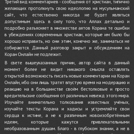
Третий вид комментариев - сообщения от христиан, типично
желающих протолкнуть свою идеологию на мусульманский
сайт, что естественно никогда не будет являться
допустимым здесь в силу того, что Аллах детально и
подробно разъясняет в множестве аятов Корана те ошибки
в убеждениях современных христиан, которые им было бы
хорошо исправить, но они этим, конечно же, заниматься не
собираются. Данный разговор закрыт и обсуждениям на
Коран Онлайн не подлежит.
В свете вышеуказанных причин, автор сайта в данный
момент более не видит никакого смысла оставлять
открытой возможность писать новые комментарии на Коран
Онлайн, ибо они лишь тратят впустую время на модерацию и
реакцию на в большинстве своём бестолковые и просто
вредительские сообщения от различных невежд этого мира.
Изучайте внимательно толкования известных учёных,
изучайте тексты Корана и хадисы и устремляйте свои
сердца к истине, а не к различным новоизобретённым
идеям, которые кажутся привлекательными
необразованным душам. Благо - в глубоком знании, а не в