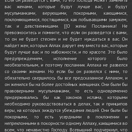
вас женами, которые будут лучше вас, и будут
мусульманками, верующими, покорными, кающимися,
поклоняющимися, постящимися, как побывавшими замужем,
так и девственницами. [[О жены Посланника! Не
превозноситесь и помните, что если он разведется с вами,
то он не будет стеснен и не будет нуждаться в вас. Он
найдет жен, которых Аллах дарует ему вместо вас, которые
будут лучше вас и по набожности, и по красоте. Это было
предупреждением, исполнение которого было
необязательным, и поэтому посланник Аллаха не развелся
со своими женами. Но если бы он развелся с ними, то
обязательно свершилось бы все предсказанное Аллахом, и
он женился бы на более достойных женщинах. Они были бы
правоверными мусульманками, то есть одновременно
придерживались бы как законов ислама, которыми
необходимо руководствоваться в делах, так и принципов
веры, на которых зиждутся убеждения людей. Они были бы
покорными, то есть усердными в поклонении и
непреклонными в покорности одному Аллаху, кающимися во
всем, что ненавистно Господу. Всевышний подчеркнул, что