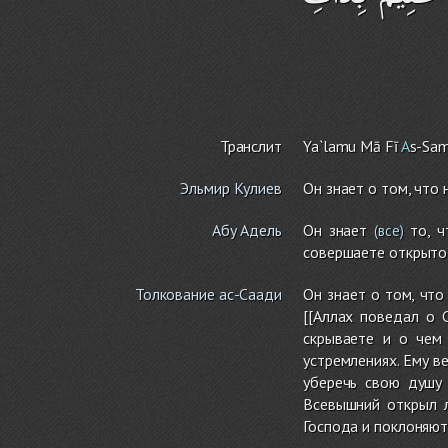
Транслит
Ya`lamu Mā Fī
A
s-Sa
Эльмир Кулиев
Он знает о том, что 
Абу Адель
Он знает
то, ч
(все)
совершаете открыто].
Толкование ас-Саади
Он знает о том, что
[[Аллах поведал о 
скрываете и о чем
устремлениях. Ему в
уберечь свою душу
Всевышний открыл л
Господа и поклоняютс