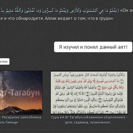
يَعْلَمُ
مَا
فِي
ٱلسَّمَـٰوَٰتِ
وَٱلأَرْضِ
وَيَعْلَمُ
مَا
تُسِرُّونَ
وَمَا
تُعْلِنُونَ
وَٱللَّهُ
عَلِيمُ
بِذَ
«Он зн
)
е и что обнародуете. Аллах ведает о том, что в груди».
Я изучил и понял данный аят!
олик
». Раскрытие самообмана.
Сура 64 Ат-Тагабун («Взаимное обделение») -
аль-Гамиди
урок, таджвид, правильное...