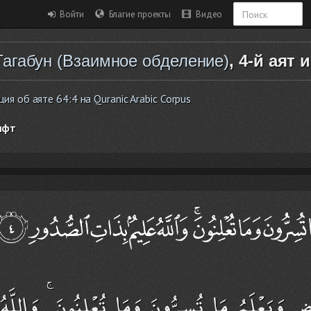
Войти
Благие проекты
Видео
Тагабун (Взаимное обделение)
, 4-й аят 
 об аяте 64:4 на Quranic Arabic Corpus
ифт
ِ وَيَعْلَمُ مَا تُسِرُّونَ وَمَا تُعْلِنُونَ ۚ وَاللَّه