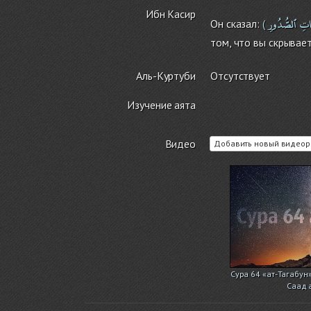
Ибн Касир
اتِ
ٱلصُّدُورِ
Он сказал:
(
том, что вы скрывает
Аль-Куртуби
Отсутствует
Изучение аята
Видео
Добавить новый видеор
Сура 64 «ат-Тагабун
Саад 