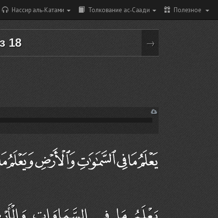
Нассир аль-Катами
Толкование ас-Саади
Полезное
из 18
→
يَعْلَمُ مَا فِي السَّمَاوَاتِ وَالْأَرْض