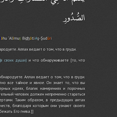
الصُّدُورِ
l
ā
hu `Al
ī
mu
n
Bi
dh
ā
ti
A
ş-Şud
ū
r
i
ародуете. Аллах ведает о том, что в груди.
и что обнаруживаете [то, что
в своих душах)
обнародуете. Аллах ведает о том, что в груди.
но все тайное и явное. Он знает то, что вы
ерных идеях, благих намерениях и порочных
ательный человек должен непременно стараться
ертами. Таким образом, в предыдущих аятах
еств, благодаря которым они узнают своего
ежать Его гнева.]]