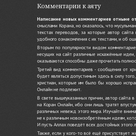
Комментарии к аяту
Написание новых комментариев отныне о
смыслами Корана, но оказалось, что мусульма
текстах переводов, за которые автор сайта
удобного ознакомления с их текстами, и об ош
Вторым по популярности видом комментариев
несущих на сайт различные искажённые идеи
оказываются способны даже прочитать полност
Третий вид комментариев - сообщения от хри
будет являться допустимым здесь в силу тог
христиан, которые им было бы хорошо исправ
Онлайн не подлежит.
В свете вышеуказанных причин, автор сайта 
на Коран Онлайн, ибо они лишь тратят впуст
различных невежд этого мира. Изучайте внима
не к различным новоизобретённым идеям, кото
И пусть Аллах поведёт всех достойных этого 
Также, если у кого-то всё ещё присутствует 