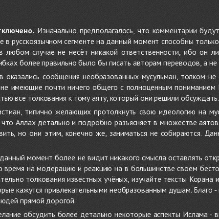
тключено.
Изначально предполагалось, что комментарии будут
не в русскоязычном сегменте на данный момент способны только
 в любом случае не несёт никакой ответственности, ибо он л
ибках более правильно было бы писать авторам переводов, а не 
 оказались сообщения необразованных мусульман, толком не
, не имеющие почти ничего общего с полноценным пониманием
ью все толкования к тому аяту, который они решили обсуждать.
стиан, типично желающих протолкнуть свою идеологию на мус
о, что Аллах детально и подробно разъясняет в множестве аято
ить, но они этим, конечно же, заниматься не собираются. Да
в данный момент более не видит никакого смысла оставлять от
ую время на модерацию и реакцию на в большинстве своём бест
тельно толкования известных учёных, изучайте тексты Корана и 
рые кажутся привлекательными необразованным душам. Благо - в 
людей прямой дорогой.
желание обсудить более детально некоторые аспекты Ислама - в