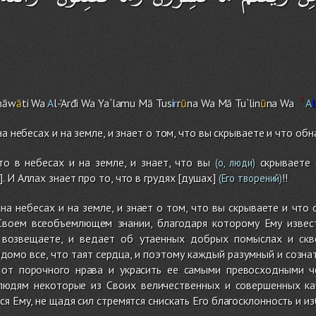
māw
ā
ti Wa
A
l-'Arđi Wa Ya`lamu Mā Tusi
r
r
ū
na Wa Mā Tu`lin
ū
na Wa
A
l
на небесах и на земле, и знает о том, что вы скрываете и что обн
то в небесах и на земле, и знает, что вы
скрываете
(о, люди)
(
 И Аллах знает про то, что в грудях [душах]
!!
(Его творений)
 на небесах и на земле, и знает о том, что вы скрываете и что 
Своем всеобъемлющем знании, благодаря которому Ему извест
 возвещаете, и ведает об утаенных добрых помыслах и скв
едомо все, что таят сердца, и поэтому каждый разумный и созн
 от порочного нрава и украсить ее самыми превосходными ч
юдям некоторые из Своих величественных и совершенных кач
я Ему, не щадя сил стремятся снискать Его благосклонность и изб