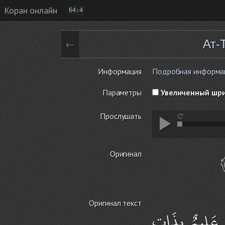
Коран онлайн
64:4
Ат-
←
Информация
Подробная информация
Параметры
Увеличенный шр
Прослушать
Оригинал
Оригинал текст
ُ عَلِيمٌ بِذَاتِ