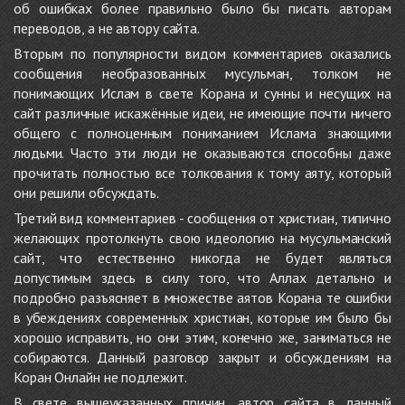
об ошибках более правильно было бы писать авторам
переводов, а не автору сайта.
Вторым по популярности видом комментариев оказались
сообщения необразованных мусульман, толком не
понимающих Ислам в свете Корана и сунны и несущих на
сайт различные искажённые идеи, не имеющие почти ничего
общего с полноценным пониманием Ислама знающими
людьми. Часто эти люди не оказываются способны даже
прочитать полностью все толкования к тому аяту, который
они решили обсуждать.
Третий вид комментариев - сообщения от христиан, типично
желающих протолкнуть свою идеологию на мусульманский
сайт, что естественно никогда не будет являться
допустимым здесь в силу того, что Аллах детально и
подробно разъясняет в множестве аятов Корана те ошибки
в убеждениях современных христиан, которые им было бы
хорошо исправить, но они этим, конечно же, заниматься не
собираются. Данный разговор закрыт и обсуждениям на
Коран Онлайн не подлежит.
В свете вышеуказанных причин, автор сайта в данный