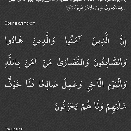
Оригинал текст
إِنَّ الَّذِينَ آمَنُوا وَالَّذِينَ هَادُوا
وَالصَّابِئُونَ وَالنَّصَارَىٰ مَنْ آمَنَ بِاللَّهِ
وَالْيَوْمِ الْآخِرِ وَعَمِلَ صَالِحًا فَلَا خَوْفٌ
عَلَيْهِمْ وَلَا هُمْ يَحْزَنُونَ
Транслит