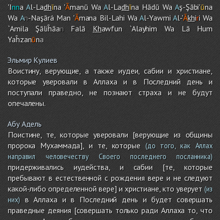
'I
nn
a
A
l-La
dh
ī
na '
Ā
manū Wa
A
l-La
dh
ī
na Hādū Wa
A
ş-Şābi'
ū
na
Wa
A
n
-Naşārá Man '
Ā
mana Bil-Lah
i
Wa
A
l-Yawmi
A
l-'
Ā
kh
i
r
i Wa
`Amila Şāliĥāa
n
Falā
Kh
awfun `Alayhi
m
Wa Lā Hu
m
Yaĥzan
ū
n
a
Эльмир Кулиев
Воистину, верующие, а также иудеи, сабии и христиане,
которые уверовали в Аллаха и в Последний день и
поступали праведно, не познают страха и не будут
опечалены.
Абу Адель
Поистине, те, которые уверовали [верующие из общины
пророка Мухаммада], и те, которые
(до того, как Аллах
направил человечеству Своего последнего посланника)
придерживались иудейства, и сабии [те, которые
пребывают в естественной с рождения вере и не следуют
какой-либо определенной вере] и христиане, кто уверует
(из
в Аллаха и в Последний день и будет совершать
них)
праведные деяния [совершать только ради Аллаха то, что