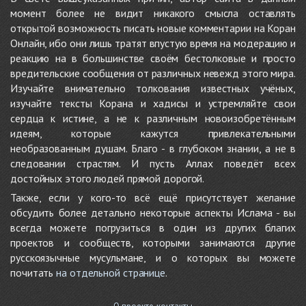
момент более не видит никакого смысла оставлять
открытой возможность писать новые комментарии на Коран
Онлайн, ибо они лишь тратят впустую время на модерацию и
реакцию на в большинстве своём бестолковые и просто
вредительские сообщения от различных невежд этого мира.
Изучайте внимательно толкования известных учёных,
изучайте тексты Корана и хадисы и устремляйте свои
сердца к истине, а не к различным новоизобретённым
идеям, которые кажутся привлекательными
необразованным душам. Благо - в глубоком знании, а не в
следовании страстям. И пусть Аллах поведёт всех
достойных этого людей прямой дорогой.
Также, если у кого-то всё ещё присутствует желание
обсудить более детально некоторые аспекты Ислама - вы
всегда можете погрузиться в один из других благих
проектов и сообществ, которыми занимаются другие
русскоязычные мусульмане, и о которых вы можете
почитать
на отдельной странице
.