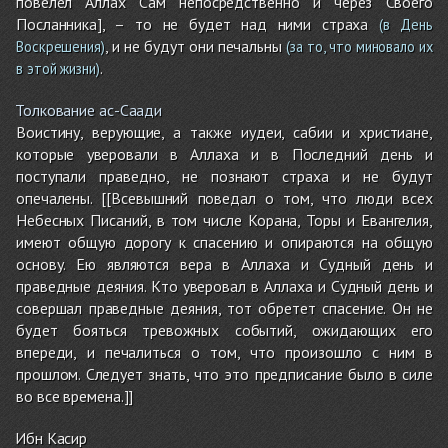
повелел Аллах Сам непосредственно и через Своего
Посланника], – то не будет над ними страха
(в День
, и не будут они печальны
Воскрешения)
(за то, что миновало их
.
в этой жизни)
Толкование ас-Саади
Воистину, верующие, а также иудеи, сабии и христиане,
которые уверовали в Аллаха и в Последний день и
поступали праведно, не познают страха и не будут
опечалены. [[Всевышний поведал о том, что люди всех
Небесных Писаний, в том числе Корана, Торы и Евангелия,
имеют общую дорогу к спасению и опираются на общую
основу. Ею являются вера в Аллаха и Судный день и
праведные деяния. Кто уверовал в Аллаха и Судный день и
совершал праведные деяния, тот обретет спасение. Он не
будет бояться тревожных событий, ожидающих его
впереди, и печалиться о том, что произошло с ним в
прошлом. Следует знать, что это предписание было в силе
во все времена.]]
Ибн Касир