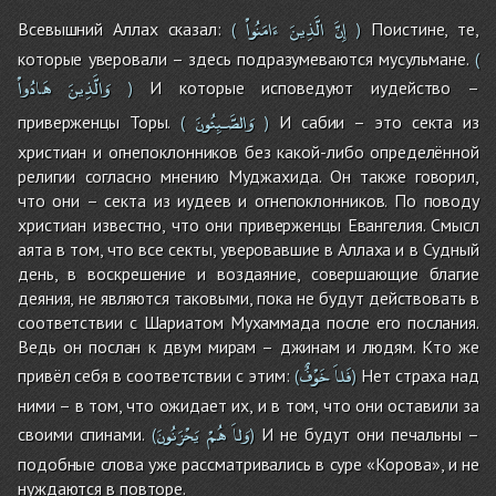
إِنَّ
الَّذِينَ
ءَامَنُواْ
Всевышний Аллах сказал:
Поистине, те,
(
)
которые уверовали – здесь подразумеваются мусульмане.
(
وَالَّذِينَ
هَادُواْ
И которые исповедуют иудейство –
)
وَالصَّـبِئُونَ
приверженцы Торы.
И сабии – это секта из
(
)
христиан и огнепоклонников без какой-либо определённой
религии согласно мнению Муджахида. Он также говорил,
что они – секта из иудеев и огнепоклонников. По поводу
христиан известно, что они приверженцы Евангелия. Смысл
аята в том, что все секты, уверовавшие в Аллаха и в Судный
день, в воскрешение и воздаяние, совершающие благие
деяния, не являются таковыми, пока не будут действовать в
соответствии с Шариатом Мухаммада после его послания.
Ведь он послан к двум мирам – джинам и людям. Кто же
فَلاَ
خَوْفٌ
привёл себя в соответствии с этим:
Нет страха над
(
)
ними – в том, что ожидает их, и в том, что они оставили за
وَلاَ
هُمْ
يَحْزَنُونَ
своими спинами.
И не будут они печальны –
(
)
подобные слова уже рассматривались в суре «Корова», и не
нуждаются в повторе.