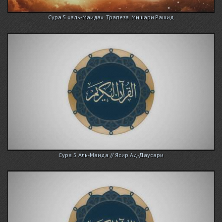
Сура 5 «аль-Маида». Трапеза. Мишари Рашид
Сура 5 Аль-Маида // Ясир Ад-Даусари