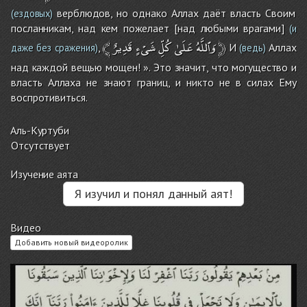
верблюдов, но однако Аллах даёт власть Своим
(ездовых)
посланникам, над кем пожелает [над любыми врагами]
(и
﴾
قَدِيرٌ
شَىْءٍ
كُلِّ
عَلَىٰ
وَٱللَّهُ
﴿
,
И
Аллах
даже без сражения)
(ведь)
над каждой вещью мощен! ». Это значит, что могущество и
власть Аллаха не знают границ, и никто не в силах Ему
воспротивиться.
Аль-Куртуби
Отсутствует
Изучение аята
Я изучил и понял данный аят!
Видео
Добавить новый видеоролик