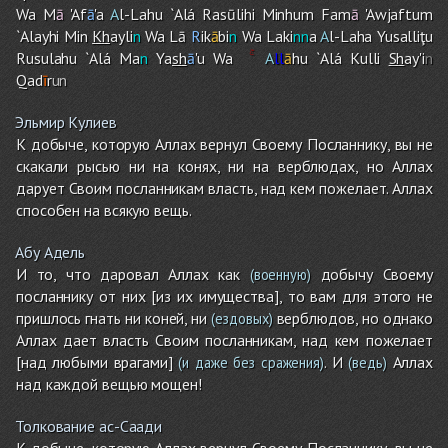
Wa M
ā
'Af
ā
'a
A
l-Lah
u
`Alá Rasūlih
i
Minhu
m
Fam
ā
'Awjaftu
m
`Alayhi Min
Kh
ayli
n
Wa Lā
R
ik
ā
bi
n
Wa Laki
nn
a
A
l-Lah
a
Yusalliţu
Rusulah
u
`Alá Ma
n
Ya
sh
ā
'u Wa
A
ll
ā
hu `Alá Kulli
Sh
ay'i
n
Qad
ī
r
un
Эльмир Кулиев
К добыче, которую Аллах вернул Своему Посланнику, вы не
скакали рысью ни на конях, ни на верблюдах, но Аллах
дарует Своим посланникам власть, над кем пожелает. Аллах
способен на всякую вещь.
Абу Адель
И то, что даровал Аллах как
добычу Своему
(военную)
посланнику от них [из их имущества], то вам для этого не
пришлось гнать ни коней, ни
верблюдов, но однако
(ездовых)
Аллах дает власть Своим посланникам, над кем пожелает
[над любыми врагами]
. И
Аллах
(и даже без сражения)
(ведь)
над каждой вещью мощен!
Толкование ас-Саади
К добыче, которую Аллах вернул Своему Посланнику, вы не