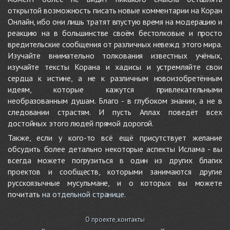
открытой возможность писать новые комментарии на Коран
Онлайн, ибо они лишь тратят впустую время на модерацию и
реакцию на в большинстве своём бестолковые и просто
вредительские сообщения от различных невежд этого мира.
Изучайте внимательно толкования известных учёных,
изучайте тексты Корана и хадисы и устремляйте свои
сердца к истине, а не к различным новоизобретённым
идеям, которые кажутся привлекательными
необразованным душам. Благо - в глубоком знании, а не в
следовании страстям. И пусть Аллах поведёт всех
достойных этого людей прямой дорогой.
Также, если у кого-то всё ещё присутствует желание
обсудить более детально некоторые аспекты Ислама - вы
всегда можете погрузиться в один из других благих
проектов и сообществ, которыми занимаются другие
русскоязычные мусульмане, и о которых вы можете
почитать
на отдельной странице
.
О проекте, контакты