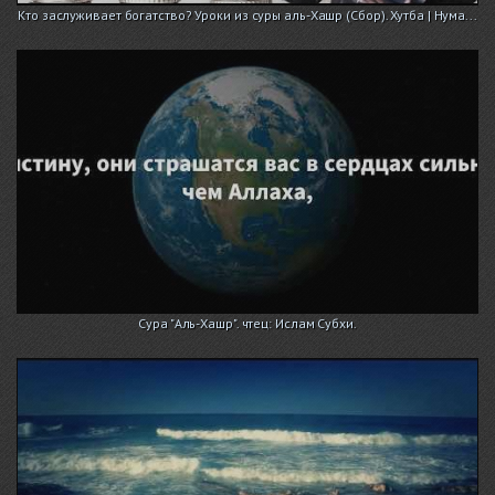
Кто заслуживает богатство? Уроки из суры аль-Хашр (Сбор). Хутба | Нума...
Сура "Аль-Хашр". чтец: Ислам Субхи.