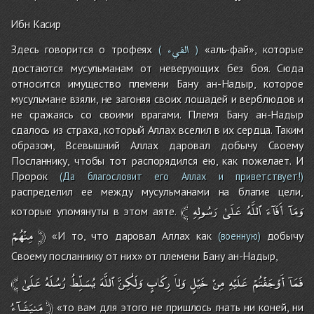
Ибн Касир
الفيء
Здесь говорится о трофеях
«аль-фай», которые
(
)
достаются мусульманам от неверующих без боя. Сюда
относится имущество племени Бану ан-Надыр, которое
мусульмане взяли, не загоняя своих лошадей и верблюдов и
не сражаясь со своими врагами. Племя Бану ан-Надыр
сдалось из страха, который Аллах вселил в их сердца. Таким
образом, Всевышний Аллах даровал добычу Своему
Посланнику, чтобы тот распорядился ею, как пожелает. И
Пророк
(Да благословит его Аллах и приветствует!)
распределил ее между мусульманами на благие цели,
﴾
رَسُولِهِ
عَلَىٰ
ٱللَّهُ
أَفَآءَ
وَمَآ
которые упомянуты в этом аяте.
مِنْهُمْ
﴿
«И то, что даровал Аллах как
добычу
(военную)
Своему посланнику от них» от племени Бану ан-Надыр,
﴾
عَلَىٰ
رُسُلَهُ
يُسَلِّطُ
ٱللَّهَ
وَلَٰكِنَّ
رِكَابٍ
وَلاَ
خَيْلٍ
مِنْ
عَلَيْهِ
أَوْجَفْتُمْ
فَمَآ
مَنيَشَآءُ
﴿
«то вам для этого не пришлось гнать ни коней, ни