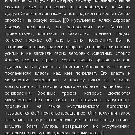
скакали рысью ни на конях, ни на верблюдах, но Аллах
дарует Своим посланникам власть, над кем пожелает. Аллах
способен на всякую вещь. [[О мусульмане! Аллах даровал
Своему посланнику, да благословит его Аллах и
приветствует, владения и богатство племени Надыр,
которое прежде обитало в этих поселениях. Вы не
готовились к этому сражению заранее, не прилагали особых
усилий и не загоняли своих верховых животных. Стоило
Аллаху вселить страх в сердца ваших врагов, как они
сдались на вашу милость. Поистине, Аллах дарует Своим
посланникам власть, над кем пожелает. Его власть и
могущество безграничны, и посему никто не в силах
воспротивиться Его воле, и никто не обретет мощи без Его
соизволения. Военные трофеи, которые достаются
мусульманам без боя либо от сбежавшего напуганного
противника, на языке мусульманского богословия
называются фей ‘нечто возвращенное’. Они получили такое
название, потому что неверующие, которые не достойны
вкушать блага Аллаха, возвращают их мусульманам,
которым по праву принадлежат земные блага.]]