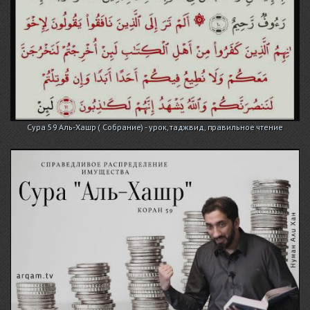
Сура 59 Аль-Хашр ( Собрание) - урок, таджвид, правильное чтение