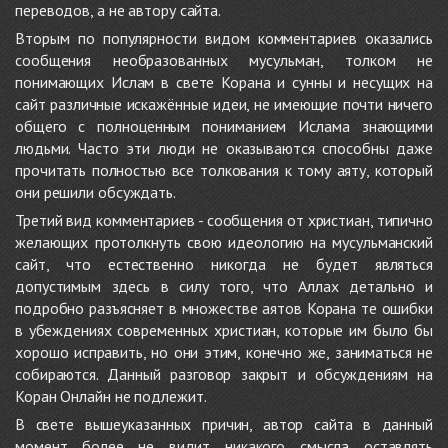
переводов, а не автору сайта.
Вторым по популярности видом комментариев оказались
сообщения необразованных мусульман, толком не
понимающих Ислам в свете Корана и сунны и несущих на
сайт различные искажённые идеи, не имеющие почти ничего
общего с полноценным пониманием Ислама знающими
людьми. Часто эти люди не оказываются способны даже
прочитать полностью все толкования к тому аяту, который
они решили обсуждать.
Третий вид комментариев - сообщения от христиан, типично
желающих протолкнуть свою идеологию на мусульманский
сайт, что естественно никогда не будет являться
допустимым здесь в силу того, что Аллах детально и
подробно разъясняет в множестве аятов Корана те ошибки
в убеждениях современных христиан, которые им было бы
хорошо исправить, но они этим, конечно же, заниматься не
собираются. Данный разговор закрыт и обсуждениям на
Коран Онлайн не подлежит.
В свете вышеуказанных причин, автор сайта в данный
момент более не видит никакого смысла оставлять