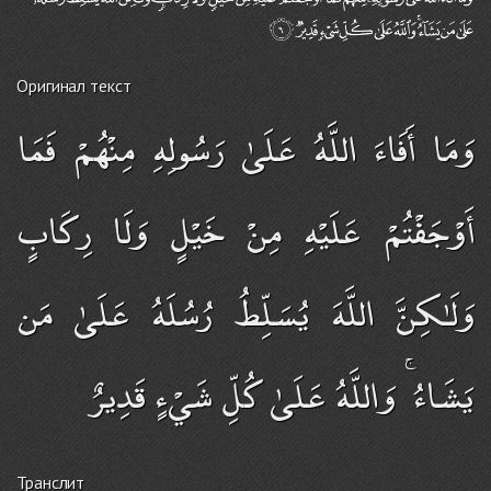
Оригинал текст
وَمَا أَفَاءَ اللَّهُ عَلَىٰ رَسُولِهِ مِنْهُمْ فَمَا
أَوْجَفْتُمْ عَلَيْهِ مِنْ خَيْلٍ وَلَا رِكَابٍ
وَلَـٰكِنَّ اللَّهَ يُسَلِّطُ رُسُلَهُ عَلَىٰ مَن
يَشَاءُ ۚ وَاللَّهُ عَلَىٰ كُلِّ شَيْءٍ قَدِيرٌ
Транслит