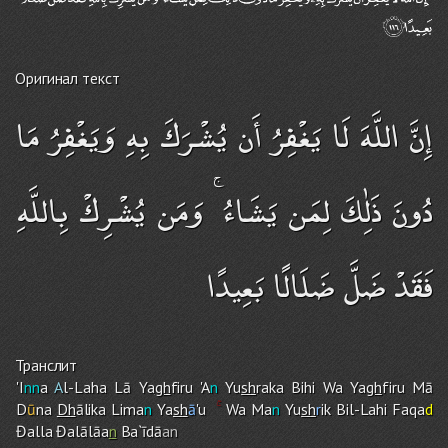
Оригинал текст
إِنَّ اللَّهَ لَا يَغْفِرُ أَن يُشْرَكَ بِهِ وَيَغْفِرُ مَا
دُونَ ذَٰلِكَ لِمَن يَشَاءُ ۚ وَمَن يُشْرِكْ بِاللَّهِ
فَقَدْ ضَلَّ ضَلَالًا بَعِيدًا
Транслит
'I
nn
a
A
l-Laha Lā Ya
gh
fi
r
u 'A
n
Yu
sh
raka Bih
i
Wa Ya
gh
fi
r
u Mā
D
ū
na
Dh
ālika Lima
n
Ya
sh
ā
'u
Wa Ma
n
Yu
sh
r
ik Bil-Lah
i
Faqa
d
Đalla Đalālāa
n
Ba`īdā
an