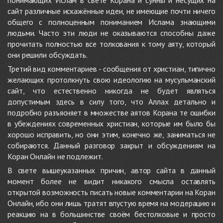
сайт различные искажённые идеи, не имеющие почти ничего
общего с полноценным пониманием Ислама знающими
людьми. Часто эти люди не оказываются способны даже
прочитать полностью все толкования к тому аяту, который
они решили обсуждать.
Третий вид комментариев - сообщения от христиан, типично
желающих протолкнуть свою идеологию на мусульманский
сайт, что естественно никогда не будет являться
допустимым здесь в силу того, что Аллах детально и
подробно разъясняет в множестве аятов Корана те ошибки
в убеждениях современных христиан, которые им было бы
хорошо исправить, но они этим, конечно же, заниматься не
собираются. Данный разговор закрыт и обсуждениям на
Коран Онлайн не подлежит.
В свете вышеуказанных причин, автор сайта в данный
момент более не видит никакого смысла оставлять
открытой возможность писать новые комментарии на Коран
Онлайн, ибо они лишь тратят впустую время на модерацию и
реакцию на в большинстве своём бестолковые и просто