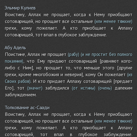
Эльмир Кулиев
Воистину, Аллах не прощает, когда к Нему приобщают
сотоварищей, но прощает все остальные
(или менее тяжкие)
грехи, кому пожелает. А кто приобщает к Аллаху
сотоварищей, тот впал в глубокое заблуждение.
Абу Адель
Поистине, Аллах не прощает
(рабу)
(и не простит без полного
, что Ему придают сотоварищей [равняют кого-
покаяния)
либо с Ним], но прощает то, что меньше этого [другие
грехи, кроме многобожия и неверия], кому Он пожелает
(из
. И кто придает Аллаху сотоварищей [предает
Своих рабов)
Его], тот
заблудился
далеким
(значит)
(от истины)
(очень)
заблуждением.
Толкование ас-Саади
Воистину, Аллах не прощает, когда к Нему приобщают
сотоварищей, но прощает все остальные
(или менее тяжкие)
грехи, кому пожелает. А кто приобщает к Аллаху
сотоварищей, тот впал в глубокое заблуждение.