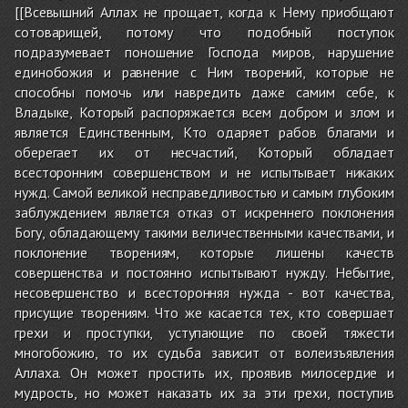
[[Всевышний Аллах не прощает, когда к Нему приобщают
сотоварищей, потому что подобный поступок
подразумевает поношение Господа миров, нарушение
единобожия и равнение с Ним творений, которые не
способны помочь или навредить даже самим себе, к
Владыке, Который распоряжается всем добром и злом и
является Единственным, Кто одаряет рабов благами и
оберегает их от несчастий, Который обладает
всесторонним совершенством и не испытывает никаких
нужд. Самой великой несправедливостью и самым глубоким
заблуждением является отказ от искреннего поклонения
Богу, обладающему такими величественными качествами, и
поклонение творениям, которые лишены качеств
совершенства и постоянно испытывают нужду. Небытие,
несовершенство и всесторонняя нужда - вот качества,
присущие творениям. Что же касается тех, кто совершает
грехи и проступки, уступающие по своей тяжести
многобожию, то их судьба зависит от волеизъявления
Аллаха. Он может простить их, проявив милосердие и
мудрость, но может наказать их за эти грехи, поступив