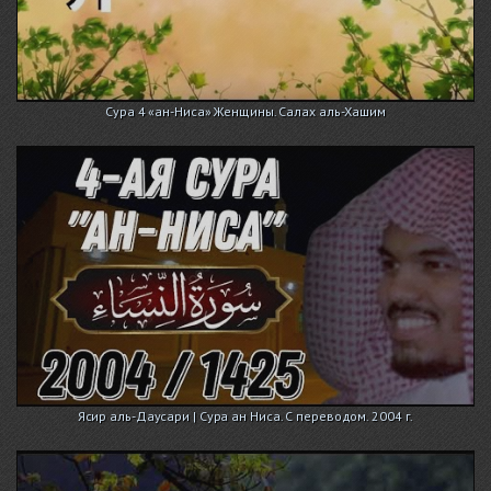
Сура 4 «ан-Ниса» Женщины. Салах аль-Хашим
Ясир аль-Даусари | Сура ан Ниса. С переводом. 2004 г.