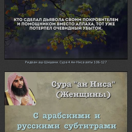
Ридван аш-Шишани. Сура 4 Ан-Ниса аяты 106-127