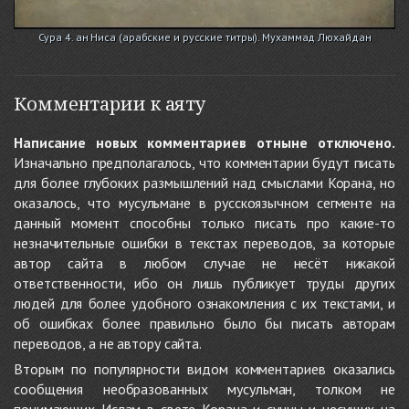
Сура 4. ан Ниса (арабские и русские титры). Мухаммад Люхайдан
Комментарии к аяту
Написание новых комментариев отныне отключено.
Изначально предполагалось, что комментарии будут писать
для более глубоких размышлений над смыслами Корана, но
оказалось, что мусульмане в русскоязычном сегменте на
данный момент способны только писать про какие-то
незначительные ошибки в текстах переводов, за которые
автор сайта в любом случае не несёт никакой
ответственности, ибо он лишь публикует труды других
людей для более удобного ознакомления с их текстами, и
об ошибках более правильно было бы писать авторам
переводов, а не автору сайта.
Вторым по популярности видом комментариев оказались
сообщения необразованных мусульман, толком не
понимающих Ислам в свете Корана и сунны и несущих на