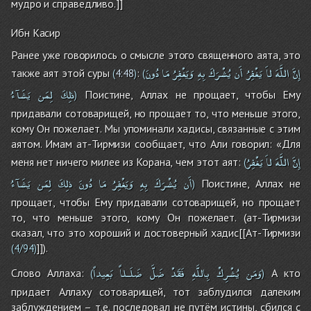
мудро и справедливо.]]
Ибн Касир
Ранее уже говорилось о смысле этого священного аята, это
إِنَّ
اللَّهَ
لاَ
يَغْفِرُ
أَن
يُشْرَكَ
بِهِ
وَيَغْفِرُ
مَا
دُونَ
также аят этой суры
:
(
4:48
)
(
ذلِكَ
لِمَن
يَشَآءُ
Поистине, Аллах не прощает, чтобы Ему
)
придавали сотоварищей, но прощает то, что меньше этого,
кому Он пожелает. Мы упоминали хадисы, связанные с этим
аятом. Имам ат-Тирмизи сообщает, что Али говорил: «Для
إِنَّ
اللَّهَ
لاَ
يَغْفِرُ
меня нет ничего милее из Корана, чем этот аят:
(
أَن
يُشْرَكَ
بِهِ
وَيَغْفِرُ
مَا
دُونَ
ذلِكَ
لِمَن
يَشَآءُ
Поистине, Аллах не
)
прощает, чтобы Ему придавали сотоварищей, но прощает
то, что меньше этого, кому Он пожелает. (ат-Тирмизи
сказал, что это хороший и достоверный хадис[[Ат-Тирмизи
]]).
(4/94)
وَمَن
يُشْرِكْ
بِاللَّهِ
فَقَدْ
ضَلَّ
ضَلَـلاً
بَعِيداً
Слово Аллаха:
А кто
(
)
придает Аллаху сотоварищей, тот заблудился далеким
заблуждением – т.е. последовал не путём истины, сбился с