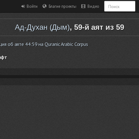
Войти
Благие проекты
Видео
Ад-Духан (Дым)
, 59-й аят из 59
я об аяте 44:59 на Quranic Arabic Corpus
ифт