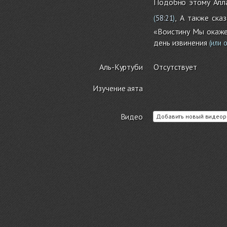
Подобно этому Алла
, А также сказ
(
58:21
)
«Воистину Мы окаже
день извинения
(или 
Аль-Куртуби
Отсутствует
Изучение аята
Видео
Добавить новый видеор