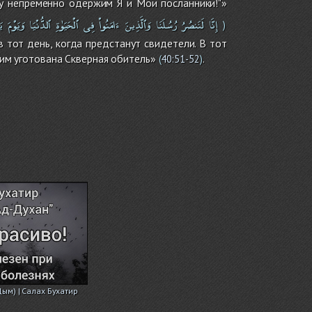
у непременно одержим Я и Мои посланники!"»
إِنَّا
لَنَنصُرُ
رُسُلَنَا
وَٱلَّذِينَ
ءَامَنُواْ
فِى
ٱلْحَيَوٰةِ
ٱلدُّنْيَا
وَيَوْمَ
يَ
)
тот день, когда предстанут свидетели. В тот
 им уготована Скверная обитель»
.
(
40:51-52
)
Дым) | Салах Бухатир