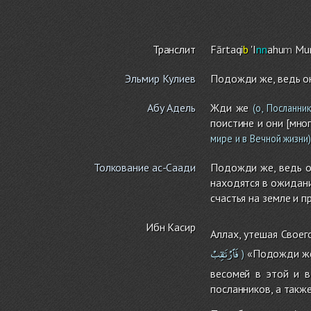
Транслит
Fārtaqi
b
'I
nn
ahu
m
Mur
Эльмир Кулиев
Подожди же, ведь о
Абу Адель
Жди же
(о, Посланник
поистине и они [мно
мире и в Вечной жизни)
Толкование ас-Саади
Подожди же, ведь о
находятся в ожидани
счастья на земле и п
Ибн Касир
Аллах, утешая Своег
فَٱرْتَقِبْ
«Подожди же
)
весомей в этой и в
посланников, а такж