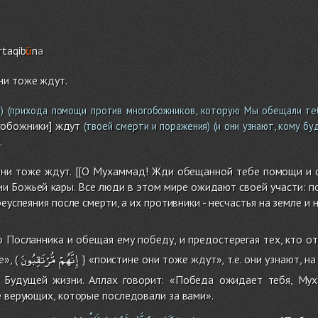
taqib
ū
n
a
ни тоже ждут.
)
(прихода помощи против многобожников, которую Мы обещали тебе
гобожники] ждут
(твоей смерти и поражения)
(и они узнают, кому б
.
ни тоже ждут. [[О Мухаммад! Жди обещанной тебе помощи и о
и Божьей кары. Все люди в этом мире ожидают своей участи: п
реуспеяния после смерти, а их противники - несчастья на земле и 
о Посланника и обещая ему победу, и предостерегая тех, кто от
إِنَّهُمْ
مُّرْتَقِبُونَ
», (
} «поистине они тоже ждут», т.е. они узнают, н
 Будущей жизни. Аллах говорит: «Победа ожидает тебя, Мух
е верующих, которые последовали за вами».