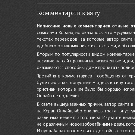
Комментарии к аяту
Написание новых комментариев отныне о
смыслами Корана, но оказалось, что мусульма
текстах переводов, за которые автор сайта
удобного ознакомления с их текстами, и об ош
Вторым по популярности видом комментариев
несущих на сайт различные искажённые идеи
оказываются способны даже прочитать полност
Третий вид комментариев - сообщения от хри
будет являться допустимым здесь в силу тог
христиан, которые им было бы хорошо исправ
Онлайн не подлежит.
В свете вышеуказанных причин, автор сайта 
на Коран Онлайн, ибо они лишь тратят впуст
различных невежд этого мира. Изучайте внима
не к различным новоизобретённым идеям, кото
И пусть Аллах поведёт всех достойных этого 