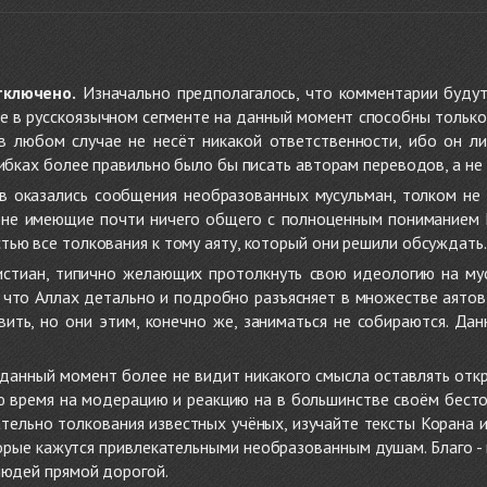
тключено.
Изначально предполагалось, что комментарии будут
не в русскоязычном сегменте на данный момент способны только
 в любом случае не несёт никакой ответственности, ибо он л
ибках более правильно было бы писать авторам переводов, а не 
 оказались сообщения необразованных мусульман, толком не
, не имеющие почти ничего общего с полноценным пониманием
ью все толкования к тому аяту, который они решили обсуждать.
стиан, типично желающих протолкнуть свою идеологию на мус
о, что Аллах детально и подробно разъясняет в множестве аято
ить, но они этим, конечно же, заниматься не собираются. Да
в данный момент более не видит никакого смысла оставлять от
ую время на модерацию и реакцию на в большинстве своём бест
тельно толкования известных учёных, изучайте тексты Корана и 
рые кажутся привлекательными необразованным душам. Благо - в 
людей прямой дорогой.