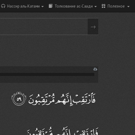
Нассир аль-Катами
Толкование ас-Саади
Полезное
→
فَارْتَقِبْ إِنَّهُم مُّرْتَقِبُونَ