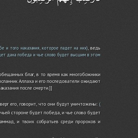
, ведь
 и того наказания, которое падет на них)
удет дана победа и чье слово будет высшим в этом
бещанных благ, в то время как многобожники
осланник Аллаха и его последователи ожидают
наказания после смерти.]]
верг его, говорит, что они будут уничтожены:
(
а чьей стороне будет победа, и чье слово будет
аммад, и твоих собратьев среди пророков и