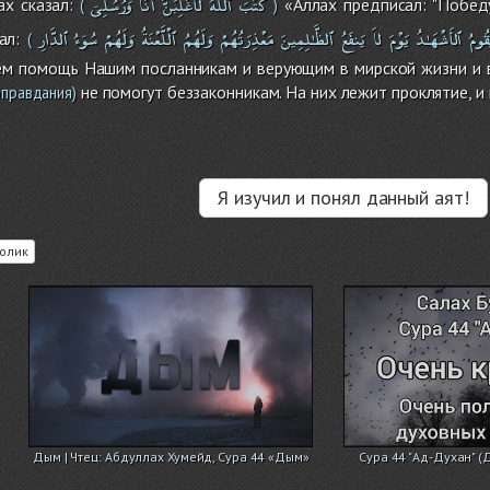
كَتَبَ
ٱللَّهُ
لأَغْلِبَنَّ
أَنَاْ
وَرُسُلِىۤ
х сказал:
«Аллах предписал: "Побед
(
)
قُومُ
ٱلأَشْهَـٰدُ
يَوْمَ
لاَ
يَنفَعُ
ٱلظَّـٰلِمِينَ
مَعْذِرَتُهُمْ
وَلَهُمُ
ٱلْلَّعْنَةُ
وَلَهُمْ
سُوۤءُ
ٱلدَّارِ
ал:
(
м помощь Нашим посланникам и верующим в мирской жизни и в 
не помогут беззаконникам. На них лежит проклятие, и
оправдания)
Я изучил и понял данный аят!
олик
Дым | Чтец: Абдуллах Хумейд, Сура 44 «Дым»
Сура 44 "Ад-Духан" (