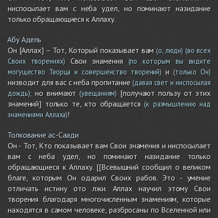
ниспосылает вам с неба удел, но поминают назидание
только обращающиеся к Аллаху.
Абу Адель
Он [Аллах] – Тот, Который показывает вам
(о, люди)
(во всех
Свои знамения
Своих творениях)
(по которым вы видите
и
могущество Творца и совершенство творений)
(только Он)
низводит для вас с неба пропитание
(давая свет и ниспосылая
; но внимают
[получают пользу от этих
дождь)
(увещаниям)
знамений] только те, кто обращается
(к размышлению над
!
знамениями Аллаха)
Толкование ас-Саади
Он - Тот, Кто показывает вам Свои знамения и ниспосылает
вам с неба удел, но поминают назидание только
обращающиеся к Аллаху. [[Всевышний сообщил о великом
благе, которым Он одарил Своих рабов. Это - умение
отличать истину ото лжи. Аллах научил этому Свои
творения благодаря многочисленным знамениям, которые
находятся в самом человеке, разбросаны по Вселенной или