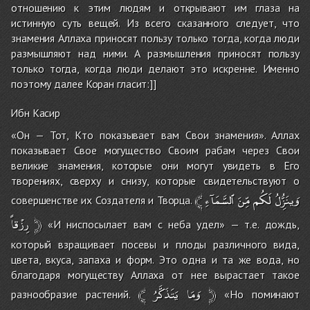
отношению к этим людям и открывают им глаза на
истинную суть вещей. Из всего сказанного следует, что
знамения Аллаха приносят пользу только тогда, когда люди
размышляют над ними. А размышления приносят пользу
только тогда, когда люди делают это искренне. Именно
поэтому далее Коран гласит:]]
Ибн Касир
«Он — Тот, Кто показывает вам Свои знамения». Аллах
показывает Свое могущество Своим рабам через Свои
великие знамения, которые они могут увидеть в Его
творениях, сверху и снизу, которые свидетельствуют о
﴾
ٱلسَّمَآءِ
مِّنَ
لَكُم
وَينَُزِّلُ
совершенстве их Создателя и Творца.
رِزْقاً
﴿
«И ниспосылает вам с неба удел» — т.е. дождь,
который взращивает посевы и плоды различного вида,
цвета, вкуса, запаха и форм. Это одна и та же вода, но
благодаря могуществу Аллаха от нее вырастает такое
﴾
يَتَذَكَّرُ
وَمَا
﴿
разнообразие растений.
«Но поминают