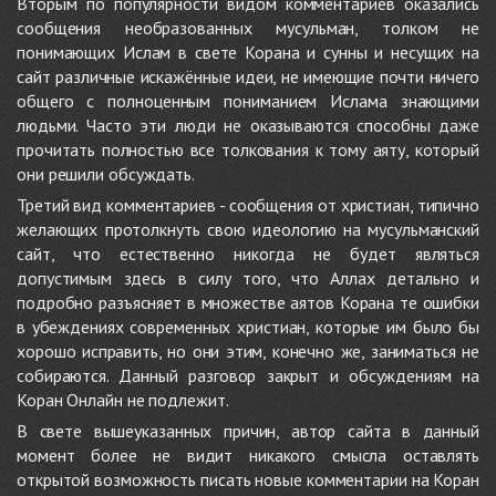
Вторым по популярности видом комментариев оказались
сообщения необразованных мусульман, толком не
понимающих Ислам в свете Корана и сунны и несущих на
сайт различные искажённые идеи, не имеющие почти ничего
общего с полноценным пониманием Ислама знающими
людьми. Часто эти люди не оказываются способны даже
прочитать полностью все толкования к тому аяту, который
они решили обсуждать.
Третий вид комментариев - сообщения от христиан, типично
желающих протолкнуть свою идеологию на мусульманский
сайт, что естественно никогда не будет являться
допустимым здесь в силу того, что Аллах детально и
подробно разъясняет в множестве аятов Корана те ошибки
в убеждениях современных христиан, которые им было бы
хорошо исправить, но они этим, конечно же, заниматься не
собираются. Данный разговор закрыт и обсуждениям на
Коран Онлайн не подлежит.
В свете вышеуказанных причин, автор сайта в данный
момент более не видит никакого смысла оставлять
открытой возможность писать новые комментарии на Коран