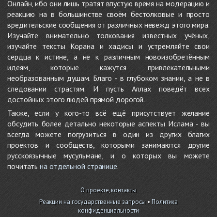
Онлайн, ибо они лишь тратят впустую время на модерацию и
реакцию на в большинстве своём бестолковые и просто
вредительские сообщения от различных невежд этого мира.
Изучайте внимательно толкования известных учёных,
изучайте тексты Корана и хадисы и устремляйте свои
сердца к истине, а не к различным новоизобретённым
идеям, которые кажутся привлекательными
необразованным душам. Благо - в глубоком знании, а не в
следовании страстям. И пусть Аллах поведёт всех
достойных этого людей прямой дорогой.
Также, если у кого-то всё ещё присутствует желание
обсудить более детально некоторые аспекты Ислама - вы
всегда можете погрузиться в один из других благих
проектов и сообществ, которыми занимаются другие
русскоязычные мусульмане, и о которых вы можете
почитать
на отдельной странице
.
О проекте, контакты
Реакции на государственные запросы
•
Политика
конфиденциальности