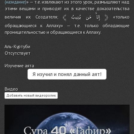
» — т.е. извлекают из этого урок, размышляют над
(назидание)
этими вещами и приводят их в качестве доказательства
﴾
يُنِيبُ
مَن
إِلاَّ
﴿
величия их Создателя;
«только
обращающиеся к Аллаху» — т.е. только обладающие
проницательностью и обращающиеся к Аллаху.
Аль-Куртуби
Отсутствует
Изучение аята
Я изучил и понял данный аят!
Видео
Добавить новый видеоролик