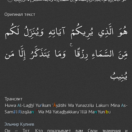
Оригинал текст
هُوَ الَّذِي يُرِيكُمْ آيَاتِهِ وَيُنَزِّلُ لَكُم
مِّنَ السَّمَاءِ رِزْقًا ۚ وَمَا يَتَذَكَّرُ إِلَّا مَن
يُنِيبُ
Транслит
Huwa
A
l-La
dh
ī Yu
r
īku
m
'
Ā
yātih
i
Wa Yunazzilu Laku
m
Mina
A
s-
Sam
ā
'i
R
izqāa
n
Wa Mā Yata
dh
akkaru 'Illā Ma
n
Yun
ī
b
u
Эльмир Кулиев
Он — Тот, Кто показывает вам Свои знамения и