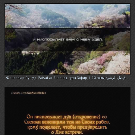
Файсал ар-Рушуд (Faisal ar-Rushud), сура Гафир, 1-20 аяты, فيصل الرشود...