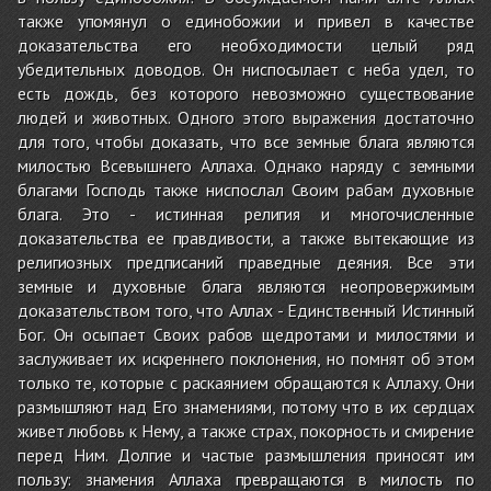
также упомянул о единобожии и привел в качестве
доказательства его необходимости целый ряд
убедительных доводов. Он ниспосылает с неба удел, то
есть дождь, без которого невозможно существование
людей и животных. Одного этого выражения достаточно
для того, чтобы доказать, что все земные блага являются
милостью Всевышнего Аллаха. Однако наряду с земными
благами Господь также ниспослал Своим рабам духовные
блага. Это - истинная религия и многочисленные
доказательства ее правдивости, а также вытекающие из
религиозных предписаний праведные деяния. Все эти
земные и духовные блага являются неопровержимым
доказательством того, что Аллах - Единственный Истинный
Бог. Он осыпает Своих рабов щедротами и милостями и
заслуживает их искреннего поклонения, но помнят об этом
только те, которые с раскаянием обращаются к Аллаху. Они
размышляют над Его знамениями, потому что в их сердцах
живет любовь к Нему, а также страх, покорность и смирение
перед Ним. Долгие и частые размышления приносят им
пользу: знамения Аллаха превращаются в милость по