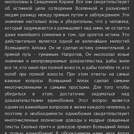
ниспосланы в Священном Коране. Все они свидетельствуют
об истинной цели сотворения Вселенной и разъясняют
людям разницу между прямым путем и заблуждением. Эти
знамения настолько ясны и убедительны, что у человека,
который задумывается и размышляет над ними, не остается
даже малейшего сомнения в том, где кроется истина. Это
действительно является одной из величайших милостей
Всевышнего Аллаха. Он не сделал истину сомнительной, а
прямой путь - туманным. Напротив, Он ниспослал ясные
знамения и неопровержимые доказательства, дабы жили
все те, кто ожил при полной ясности, и дабы погибли те, кто
погиб при полной ясности. При этом ответы на самые
важные вопросы Всевышний Аллах сделал самыми
многочисленными и самыми простыми. Для того чтобы
убедиться в этом, достаточно задуматься над
доказательствами единобожия. Этот вопрос является
одним из важнейших вопросов в жизни каждого человека, и
поэтому о необходимости единобожия свидетельствуют
многочисленные логические доводы и мудрые священные
тексты. Сколько притч и доводов привел Всевышний Аллах
в пользу единобожия! В обсуждаемом нами аяте Аллах