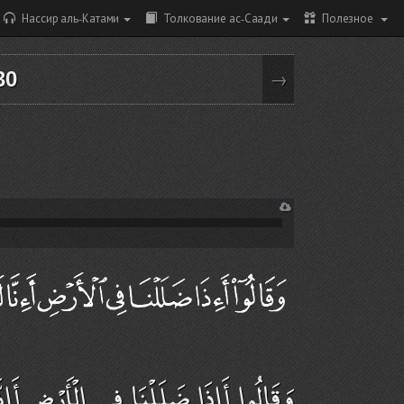
Нассир аль-Катами
Толкование ас-Саади
Полезное
30
→
وَقَالُوا أَإِذَا ضَلَلْنَا فِي الْأَرْضِ أَإ