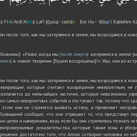
ā Fī
A
l-'Arđi 'A'i
nn
ā Lafī
Kh
alqi
n
Jad
ī
di
n
Bal Hu
m
Biliq
ā
'i Rabbihi
m
Kā
ли после того, как мы затеряемся в земле, мы возродимся в нов
обожники]: «Разве, когда мы
затеряемся в земле [к
(после смерти)
в новом творении [будем воскрешены]?» Увы, они во вст
жемся)
ли после того, как мы затеряемся в земле, мы возродимся в нов
Неверующие, которые считают воскрешение невероятным, не 
разлагается до мельчайших частичек, которые невозможно узр
 из самых невероятных событий и поступают так, потому что с
 этом они не стремятся выявить истину, а проявляют несправ
Всевышний сообщил, что они отрицают то, что предстанут пе
их целях и намерениях, ведь если бы они стремились познать ис
еопровержимые доказательства, которые также ясны и убедит
решения достаточно того, что Аллах сотворил человека из неб