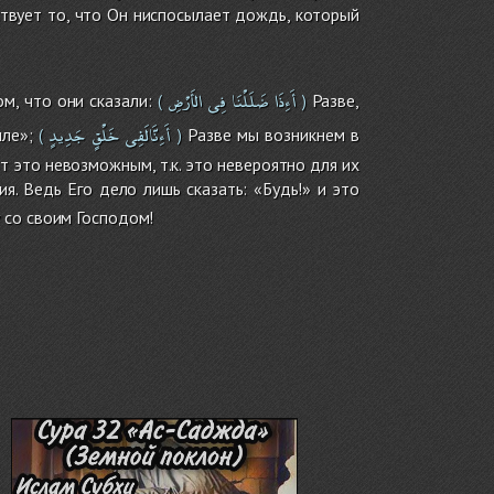
ствует то, что Он ниспосылает дождь, который
أَءِذَا
ضَلَلْنَا
فِى
الأَرْضِ
м, что они сказали:
Разве,
(
)
أَءِنَّالَفِى
خَلْقٍ
جَدِيدٍ
ле»;
Разве мы возникнем в
(
)
т это невозможным, т.к. это невероятно для их
я. Ведь Его дело лишь сказать: «Будь!» и это
у со своим Господом!