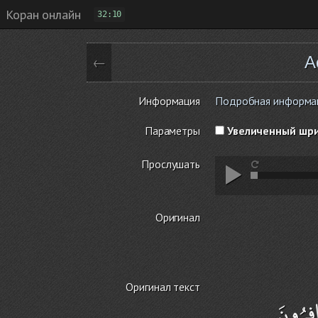
Коран онлайн
32:10
А
←
Информация
Подробная информаци
Параметры
Увеличенный шр
Прослушать
Оригинал
Оригинал текст
فِرُونَ