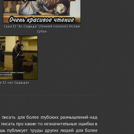
Сура 32 "Ас-Саджда" (Земной поклон) | Ислам
Субхи
а 32 «ас-Саджда»
 писать для более глубоких размышлений над
 писать про какие-то незначительные ошибки в
ишь публикует труды других людей для более