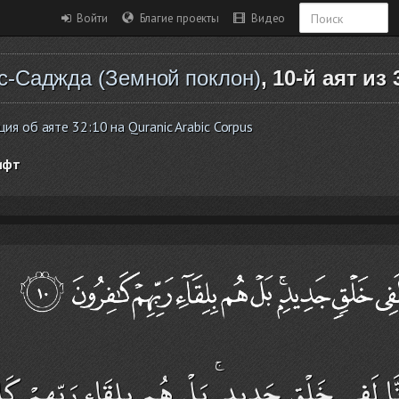
Войти
Благие проекты
Видео
с-Саджда (Земной поклон)
, 10-й аят из 
я об аяте 32:10 на Quranic Arabic Corpus
ифт
ِنَّا لَفِي خَلْقٍ جَدِيدٍ ۚ بَلْ هُم بِلِقَاءِ رَبِّهِمْ كَا