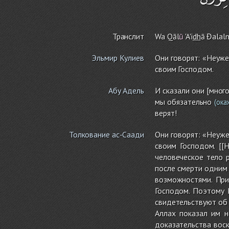
Транслит
Wa Qāl
ū
'A'i
dh
ā Đalaln
Эльмир Кулиев
Они говорят: «Неуже
своим Господом.
Абу Адель
И сказали они [мног
мы обязательно
(ока
верят!
Толкование ас-Саади
Они говорят: «Неуже
своим Господом. [[
человеческое тело 
после смерти одним
возможностями. При
Господом. Поэтому 
свидетельствуют об 
Аллах показал им н
доказательства воск