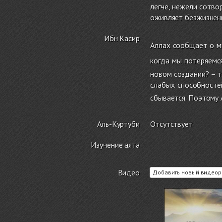
легче, нежели сотво
оживляет безжизненн
Ибн Касир
Аллах сообщает о мн
когда мы потеряемся
новом создании? – т
слабых способностей
сбывается. Поэтому 
Аль-Куртуби
Отсутствует
Изучение аята
Видео
Добавить новый видеор