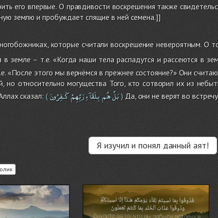
рить его впервые. О правдивости воскрешения также свидетель
ую землю и пробуждает спящие в ней семена.]]
огобожниках, которые считали воскрешение невероятным. О то
 в земле – т.е. «Когда наши тела распадутся и рассеются в зем
.е. «После этого мы вернёмся в прежнее состояние?» Они считаю
, но относительно могущества Того, кто сотворил их из небыти
بَلْ
هُم
بِلَقَآءِ
رَبِّهِمْ
كَـفِرُونَ
Аллах сказал:
Да, они не верят во встреч
(
)
Я изучил и понял данный аят!
олик