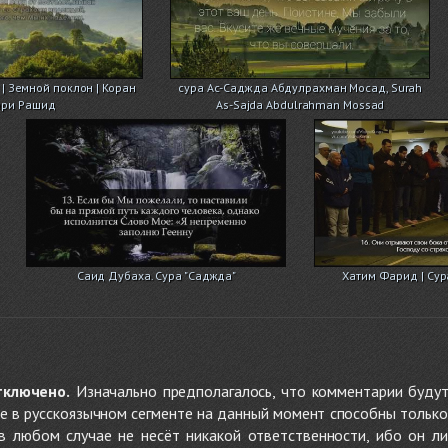
 | Земной поклон | Коран
сура Ас-Саджда Абдулрахман Мосад, Surah
ри Рашид
As-Sajda Abdulrahman Mossad
Саид Дубаха. Сура "Саджда"
Хатим Фарид | Сур
тключено.
Изначально предполагалось, что комментарии будут
не в русскоязычном сегменте на данный момент способны только
 в любом случае не несёт никакой ответственности, ибо он л