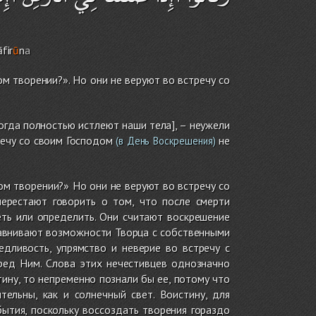
fir
ū
n
a
ом творении?». Но они не веруют во встречу со
огда полностью истлеют наши тела], – неужели
речу со своим Господом
не
(в День Воскрешения)
ом творении?» Но они не веруют во встречу со
перестают говорить о том, что после смерти
еть или определить. Они считают воскрешение
равнивают возможности Творца с собственными
едливость, упрямство и неверие во встречу с
ред Ним. Слова этих нечестивцев однозначно
тину, то непременно познали бы ее, потому что
ельны, как и солнечный свет. Воистину, для
ытия, поскольку воссоздать творения гораздо