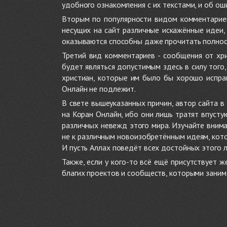
удобного ознакомления с их текстами, и об ош
Вторым по популярности видом комментариев
несущих на сайт различные искажённые идеи
оказываются способны даже прочитать полност
Третий вид комментариев - сообщения от хри
будет являться допустимым здесь в силу тог
христиан, которые им было бы хорошо исправ
Онлайн не подлежит.
В свете вышеуказанных причин, автор сайта 
на Коран Онлайн, ибо они лишь тратят впуст
различных невежд этого мира. Изучайте внима
не к различным новоизобретённым идеям, кото
И пусть Аллах поведёт всех достойных этого 
Также, если у кого-то всё ещё присутствует 
благих проектов и сообществ, которыми заним