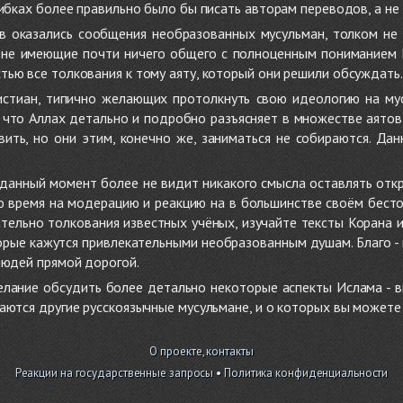
ибках более правильно было бы писать авторам переводов, а не 
 оказались сообщения необразованных мусульман, толком не
, не имеющие почти ничего общего с полноценным пониманием
ью все толкования к тому аяту, который они решили обсуждать.
стиан, типично желающих протолкнуть свою идеологию на мус
о, что Аллах детально и подробно разъясняет в множестве аято
ить, но они этим, конечно же, заниматься не собираются. Да
в данный момент более не видит никакого смысла оставлять от
ую время на модерацию и реакцию на в большинстве своём бест
тельно толкования известных учёных, изучайте тексты Корана и 
рые кажутся привлекательными необразованным душам. Благо - в 
людей прямой дорогой.
желание обсудить более детально некоторые аспекты Ислама - в
аются другие русскоязычные мусульмане, и о которых вы может
О проекте, контакты
Реакции на государственные запросы
•
Политика конфиденциальности