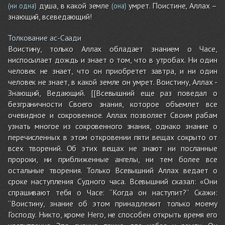
душа, в какой земле
умрет. Поистине, Аллах –
(ни одна)
(она)
знающий, всеведающий!
Толкование ас-Саади
Воистину, только Аллах обладает знанием о Часе,
ниспосылает дождь и знает о том, что в утробах. Ни один
человек не знает, что он приобретет завтра, и ни один
человек не знает, в какой земле он умрет. Воистину, Аллах -
Знающий, Ведающий. [[Всевышний еще раз поведал о
безграничности Своего знания, которое объемлет все
очевидное и сокровенное. Аллах позволяет Своим рабам
узнать многое из сокровенного знания, однако знание о
перечисленных в этом откровении пяти вещах сокрыто от
всех творений. Об этих вещах не знают ни посланные
пророки, ни приближенные ангелы, ни тем более все
остальные творения. Только Всевышний Аллах ведает о
сроке наступления Судного часа. Всевышний сказал: «Они
спрашивают тебя о Часе: “Когда он наступит?” Скажи:
“Воистину, знание об этом принадлежит только моему
Господу. Никто, кроме Него, не способен открыть время его