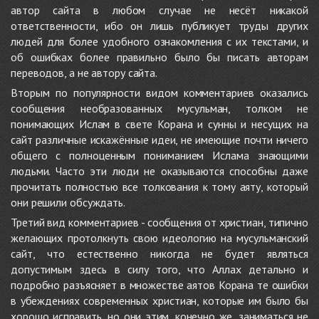
автор сайта в любом случае не несёт никакой
ответственности, ибо он лишь публикует труды других
людей для более удобного ознакомления с их текстами, и
об ошибках более правильно было бы писать авторам
переводов, а не автору сайта.
Вторым по популярности видом комментариев оказались
сообщения необразованных мусульман, толком не
понимающих Ислам в свете Корана и сунны и несущих на
сайт различные искажённые идеи, не имеющие почти ничего
общего с полноценным пониманием Ислама знающими
людьми. Часто эти люди не оказываются способны даже
прочитать полностью все толкования к тому аяту, который
они решили обсуждать.
Третий вид комментариев - сообщения от христиан, типично
желающих протолкнуть свою идеологию на мусульманский
сайт, что естественно никогда не будет являться
допустимым здесь в силу того, что Аллах детально и
подробно разъясняет в множестве аятов Корана те ошибки
в убеждениях современных христиан, которые им было бы
хорошо исправить, но они этим, конечно же, заниматься не