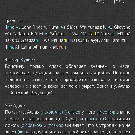
Транслит
'I
nn
a
A
l-Lah
a
`I
n
dah
u
`Ilmu
A
s-Sā`ati Wa Yunazzilu
A
l-
Gh
ay
th
a
Wa Ya`lamu Mā Fī
A
l-'Arĥ
ā
mi
Wa Mā Ta
d
r
ī Nafsu
n
Mā
dh
ā
Taksibu
Gh
adāa
n
Wa Mā Ta
d
r
ī Nafsu
n
Bi'ayyi 'Arđi
n
Tam
ū
tu
'I
nn
a
A
l-Lah
a
`Al
ī
mun
Kh
ab
ī
r
un
Эльмир Кулиев
Воистину, только Аллах обладает знанием о Часе,
ниспосылает дождь и знает о том, что в утробах. Ни один
человек не знает, что он приобретет завтра, и ни один
человек не знает, в какой земле он умрет. Воистину, Аллах
— Знающий, Ведающий.
Абу Адель
Поистине, Аллах
у Него
знание
(таков, что)
(только)
(имеется)
о Часе [о наступлении Дня Суда]; и
Он низводит
(только)
дождь
и
Он знает, что в утробах, но не
(с облаков)
(только)
знает
душа, что она приобретет завтра, и не знает
(ни одна)