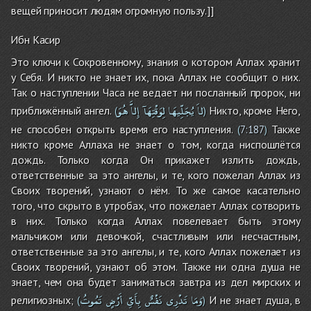
вещей приносит людям огромную пользу.]]
Ибн Касир
Это ключи к Сокровенному, знания о котором Аллах хранит
у Себя. И никто не знает их, пока Аллах не сообщит о них.
Так о наступлении Часа не ведает ни посланный пророк, ни
لاَ
يُجَلِّيهَا
لِوَقْتِهَآ
إِلاَّ
هُوَ
приближённый ангел.
Никто, кроме Него,
(
)
не способен открыть время его наступления.
Также
(
7:187
)
никто кроме Аллаха не знает о том, когда ниспошлётся
дождь. Только когда Он прикажет излить дождь,
ответственные за это ангелы, и те, кого пожелал Аллах из
Своих творений, узнают о нём. То же самое касательно
того, что скрыто в утробах, что пожелает Аллах сотворить
в них. Только когда Аллах повелевает быть этому
мальчиком или девочкой, счастливым или несчастным,
ответственные за это ангелы, и те, кого Аллах пожелает из
Своих творений, узнают об этом. Также ни одна душа не
знает, чем она будет заниматься завтра из дел мирских и
وَمَا
تَدْرِى
نَفْسٌ
بِأَىِّ
أَرْضٍ
تَمُوتُ
религиозных;
И не знает душа, в
(
)