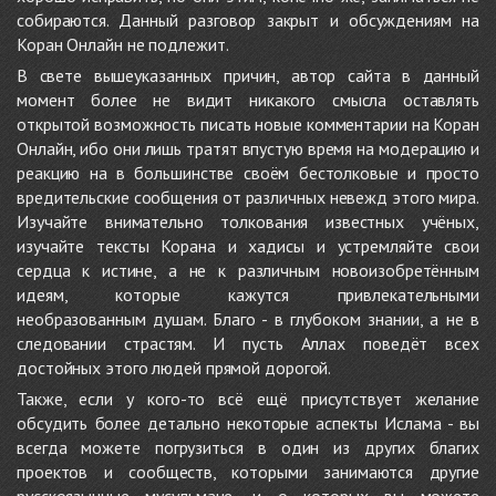
собираются. Данный разговор закрыт и обсуждениям на
Коран Онлайн не подлежит.
В свете вышеуказанных причин, автор сайта в данный
момент более не видит никакого смысла оставлять
открытой возможность писать новые комментарии на Коран
Онлайн, ибо они лишь тратят впустую время на модерацию и
реакцию на в большинстве своём бестолковые и просто
вредительские сообщения от различных невежд этого мира.
Изучайте внимательно толкования известных учёных,
изучайте тексты Корана и хадисы и устремляйте свои
сердца к истине, а не к различным новоизобретённым
идеям, которые кажутся привлекательными
необразованным душам. Благо - в глубоком знании, а не в
следовании страстям. И пусть Аллах поведёт всех
достойных этого людей прямой дорогой.
Также, если у кого-то всё ещё присутствует желание
обсудить более детально некоторые аспекты Ислама - вы
всегда можете погрузиться в один из других благих
проектов и сообществ, которыми занимаются другие
русскоязычные мусульмане, и о которых вы можете