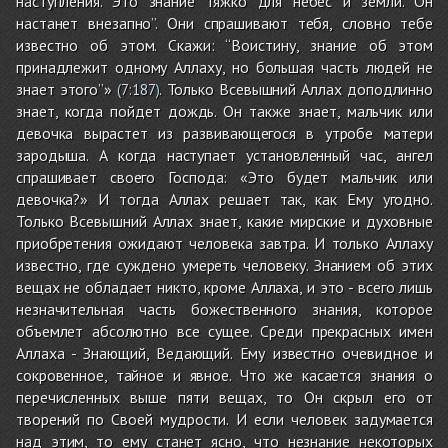
наступления. Это знание тяжко для небес и земли. Он
настанет внезапно”. Они спрашивают тебя, словно тебе
известно об этом. Скажи: “Воистину, знание об этом
принадлежит одному Аллаху, но большая часть людей не
знает этого”»
. Только Всевышний Аллах доподлинно
(
7:187
)
знает, когда пойдет дождь. Он также знает, мальчик или
девочка вырастет из развивающегося в утробе матери
зародыша. А когда наступает установленный час, ангел
спрашивает своего Господа: «Это будет мальчик или
девочка?» И тогда Аллах решает так, как Ему угодно.
Только Всевышний Аллах знает, какие мирские и духовные
приобретения ожидают человека завтра. И только Аллаху
известно, где суждено умереть человеку. Знанием об этих
вещах не обладает никто, кроме Аллаха, и это - всего лишь
незначительная часть божественного знания, которое
объемлет абсолютно все сущее. Среди прекрасных имен
Аллаха - Знающий, Ведающий. Ему известно очевидное и
сокровенное, тайное и явное. Что же касается знания о
перечисленных выше пяти вещах, то Он скрыл его от
творений по Своей мудрости. И если человек задумается
над этим, то ему станет ясно, что незнание некоторых