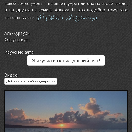
какой земле умрёт – не знает, умрёт ли она на своей земле,
и на другой из земель Аллаха. И это подобно тому, что
وَعِندَهُ
مَفَاتِحُ
الْغَيْبِ
لاَ
يَعْلَمُهَآ
إِلاَّ
هُوَ
сказано в аяте:
(
)
Аль-Куртуби
Отсутствует
Изучение аята
Я изучил и понял данный аят!
Видео
Добавить новый видеоролик