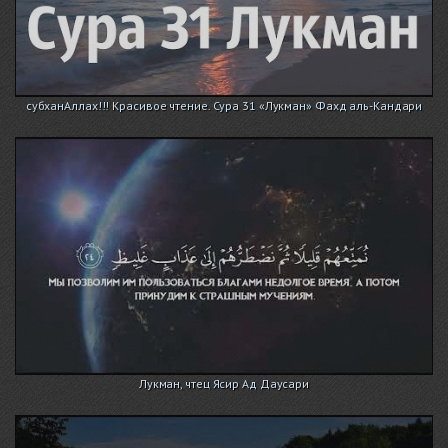
субханАллах!!! Красивое чтение. Сура 31 «Лукман» Фахд аль-Кандари
Лукман, чтец Ясир Ад Даусари