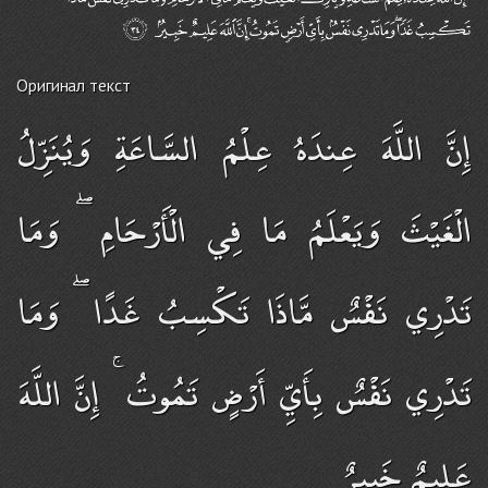
Оригинал текст
إِنَّ اللَّهَ عِندَهُ عِلْمُ السَّاعَةِ وَيُنَزِّلُ
الْغَيْثَ وَيَعْلَمُ مَا فِي الْأَرْحَامِ ۖ وَمَا
تَدْرِي نَفْسٌ مَّاذَا تَكْسِبُ غَدًا ۖ وَمَا
تَدْرِي نَفْسٌ بِأَيِّ أَرْضٍ تَمُوتُ ۚ إِنَّ اللَّهَ
عَلِيمٌ خَبِيرٌ