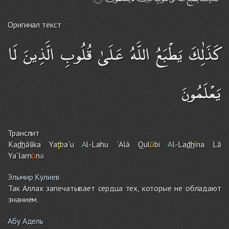
Оригинал текст
كَذَٰلِكَ يَطْبَعُ اللَّهُ عَلَىٰ قُلُوبِ الَّذِينَ لَا
يَعْلَمُونَ
Транслит
Ka
dh
ālika Ya
ţ
ba`u
A
l-Lah
u
`Alá Qul
ū
bi
A
l-La
dh
ī
na Lā
Ya`lam
ū
n
a
Эльмир Кулиев
Так Аллах запечатывает сердца тех, которые не обладают
знанием.
Абу Адель