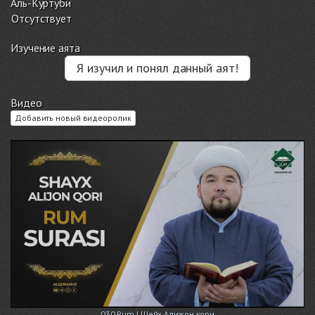
Аль-Куртуби
Отсутствует
Изучение аята
Я изучил и понял данный аят!
Видео
Добавить новый видеоролик
030 Rum | Шейх Алижон кори