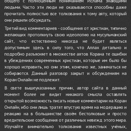
общего с полноценным пониманием Ислама знающими
людьми. Часто эти люди не оказываются способны даже
прочитать полностью все толкования к тому аяту, который
они решили обсуждать.
Третий вид комментариев - сообщения от христиан, типично
желающих протолкнуть свою идеологию на мусульманский
сайт, что естественно никогда не будет являться
допустимым здесь в силу того, что Аллах детально и
подробно разъясняет в множестве аятов Корана те ошибки
в убеждениях современных христиан, которые им было бы
хорошо исправить, но они этим, конечно же, заниматься не
собираются. Данный разговор закрыт и обсуждениям на
Коран Онлайн не подлежит.
В свете вышеуказанных причин, автор сайта в данный
момент более не видит никакого смысла оставлять
открытой возможность писать новые комментарии на Коран
Онлайн, ибо они лишь тратят впустую время на модерацию и
реакцию на в большинстве своём бестолковые и просто
вредительские сообщения от различных невежд этого мира.
Изучайте внимательно толкования известных учёных,