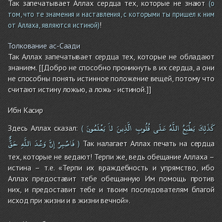
Так запечатывает Аллах сердца тех, которые не знают
(о
том, что те знамения и наставления, с которыми ты пришел к ним
!
от Аллаха, являются истиной)
Толкование ас-Саади
Так Аллах запечатывает сердца тех, которые не обладают
знанием. [[Добро не способно проникнуть в их сердца, а они
не способны понять истинное положение вещей, потому что
считают истину ложью, а ложь - истиной.]]
Ибн Касир
كَذَلِكَ
يَطْبَعُ
اللَّهُ
عَلَى
قُلُوبِ
الَّذِينَ
لاَ
يَعْلَمُونَ
Здесь Аллах сказал:
(
فَاصْبِرْ
إِنَّ
وَعْدَ
اللَّهِ
حَقٌّ
Так налагает Аллах печать на сердца
)
тех, которые не ведают! Терпи же, ведь обещание Аллаха –
истина – т.е. «Терпи их враждебность и упрямство, ибо
Аллах предоставит тебе обещанную Им помощь против
них, и предоставит тебе и твоим последователям благой
исход при жизни и в жизни вечной».