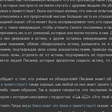
, которых они просто не могли спутать с другими людьми. Их 
Аллах и приветствует, была настолько велика, что они не испыты
 относились к его пророческой миссии. Большая часть их отказа
евышний сказал: «Кто может быть несправедливее того, кто скры
ил о таких неверующих, чтобы утешить Своего посланника и пр
причинить им, и от сомнений, которые они могли посеять в них. 
из них уверовали в истину, а другие остались неверующими п
ми знаниями, обязан обнародовать истину, разъяснять ее и п
ниями, подтверждая свои слова доказательствами, приводя му
ичать ложь, отделять ее от истины, подчеркивать ее порочно
ается людей Писания, которые предпочли сокрыть истину, т
общает о том, что учёные из обладателей Писания знают об 
также хорошо, как любой из них знает своего 
 и приветствует)
либо таким образом. Так в хадисе говорится, что посланник А
ابْنُكَ
هَذَا
рядом с которым находился с подросток: «
» «Это твой 
том!».Тогда он
сказал: 
(да благословит его Аллах и приветствует)