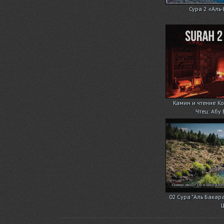
Сура 2 «Аль
Камин и чтение Ко
Чтец: Абу
02 Сура "Аль Бакара