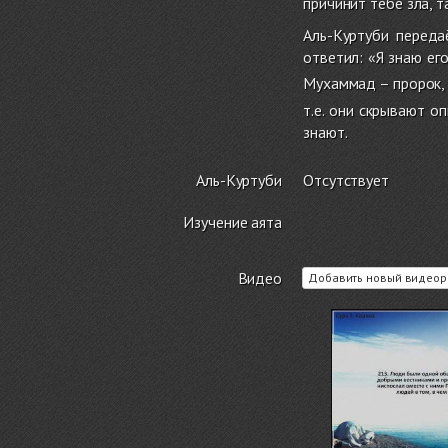
причинит тебе зла, т
Аль-Куртуби переда
ответил: «Я знаю его
Мухаммад – пророк, и
т.е. они скрывают о
знают.
Аль-Куртуби
Отсутствует
Изучение аята
Видео
Добавить новый видеор