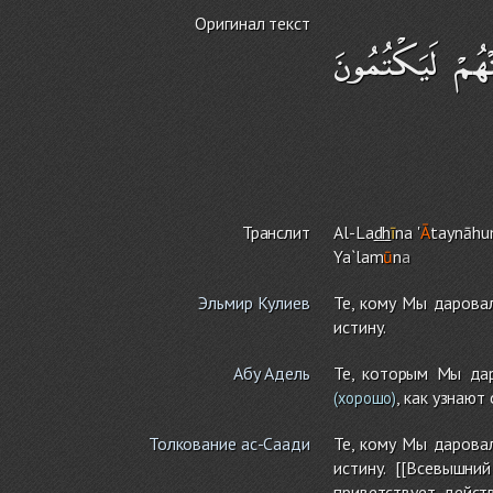
Оригинал текст
ْهُمْ لَيَكْتُمُونَ
Транслит
Al-La
dh
ī
na '
Ā
taynāh
Ya`lam
ū
n
a
Эльмир Кулиев
Те, кому Мы даровал
истину.
Абу Адель
Те, которым Мы дар
, как узнают
(хорошо)
Толкование ас-Саади
Те, кому Мы даровал
истину. [[Всевышн
приветствует, дейст