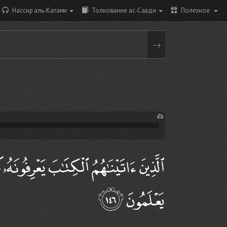
Нассир аль-Катами
Толкование ас-Саади
Полезное
→