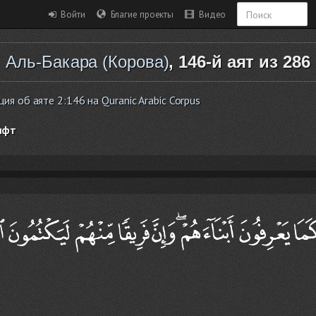
Войти
Благие проекты
Видео
Аль-Бакара (Корова)
, 146-й аят из 286
я об аяте 2:146 на Quranic Arabic Corpus
ифт