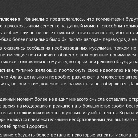
тключено.
Изначально предполагалось, что комментарии будут
не в русскоязычном сегменте на данный момент способны только
 в любом случае не несёт никакой ответственности, ибо он л
ибках более правильно было бы писать авторам переводов, а не 
 оказались сообщения необразованных мусульман, толком не
, не имеющие почти ничего общего с полноценным пониманием
ью все толкования к тому аяту, который они решили обсуждать.
стиан, типично желающих протолкнуть свою идеологию на мус
о, что Аллах детально и подробно разъясняет в множестве аято
ить, но они этим, конечно же, заниматься не собираются. Да
в данный момент более не видит никакого смысла оставлять от
ую время на модерацию и реакцию на в большинстве своём бест
тельно толкования известных учёных, изучайте тексты Корана и 
рые кажутся привлекательными необразованным душам. Благо - в 
людей прямой дорогой.
желание обсудить более детально некоторые аспекты Ислама - в