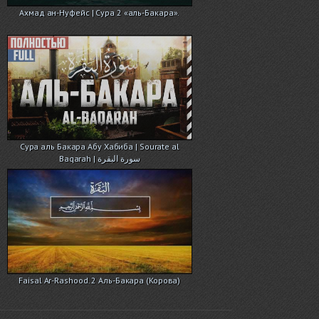
Ахмад ан-Нуфейс | Сура 2 «аль-Бакара».
Cура аль Бакара Абу Хабиба | Sourate al
Baqarah | سورة البقرة
Faisal Ar-Rashood. 2 Аль-Бакара (Корова)