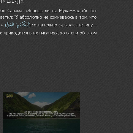
’» 1317]] ».
бн Салама: «Знаешь ли ты Мухаммада?» Тот
ответил: “Я абсолютно не сомневаюсь в том, что
لَيَكْتُمُونَ
الْحَقَّ
».
сознательно скрывают истину –
(
)
ое приводится в их писаниях, хотя они об этом