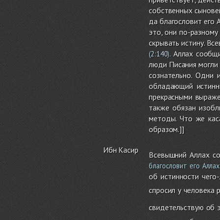
собственных сыновей
да благословит его 
это, они по-разному
скрывать истину. Вс
. Аллах сообщ
(
2:140
)
люди Писания могли 
сознательно. Одни 
обладающий истинны
прекрасными выраже
также обязан изобл
методы. Что же кас
образом.]]
Ибн Касир
Всевышний Аллах со
благословит его Аллах
об истинности чего-
спросил у человека 
свидетельствую об э