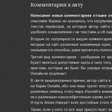
Комментарии к аяту
Написание новых комментариев отныне о
смыслами Корана, но оказалось, что мусульма
текстах переводов, за которые автор сайта
удобного ознакомления с их текстами, и об ош
Вторым по популярности видом комментариев
несущих на сайт различные искажённые идеи
оказываются способны даже прочитать полност
Третий вид комментариев - сообщения от хри
будет являться допустимым здесь в силу тог
христиан, которые им было бы хорошо исправ
Онлайн не подлежит.
В свете вышеуказанных причин, автор сайта 
на Коран Онлайн, ибо они лишь тратят впуст
различных невежд этого мира. Изучайте внима
не к различным новоизобретённым идеям, кото
И пусть Аллах поведёт всех достойных этого 
Также, если у кого-то всё ещё присутствует 