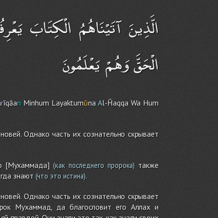
الَّذِينَ آتَيْنَاهُمُ الْكِتَابَ يَعْرِفُون
الْحَقَّ وَهُمْ يَعْلَمُونَ
a
r
īqāa
n
Minhu
m
Layaktum
ū
na
A
l-Ĥaqqa Wa Hu
m
ыновей. Однако часть их сознательно скрывает
о [Мухаммада]
также
(как последнего пророка)
огда знают
.
(что это истина)
ыновей. Однако часть их сознательно скрывает
орок Мухаммад, да благословит его Аллах и
й правдой. Они знали это так, как знали своих