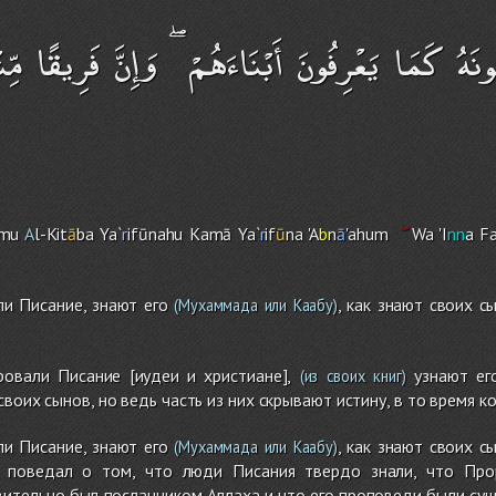
َهُ كَمَا يَعْرِفُونَ أَبْنَاءَهُمْ ۖ وَإِنَّ فَرِيقًا مِّن
umu
A
l-Kit
ā
ba Ya`
r
ifūnah
u
Kamā Ya`
r
if
ū
na 'A
b
n
ā
'ahu
m
Wa 'I
nn
a F
и Писание, знают его
, как знают своих с
(Мухаммада или Каабу)
овали Писание [иудеи и христиане],
узнают ег
(из своих книг)
 своих сынов, но ведь часть из них скрывают истину, в то время к
и Писание, знают его
, как знают своих с
(Мухаммада или Каабу)
ий поведал о том, что люди Писания твердо знали, что Пр
вительно был посланником Аллаха и что его проповеди были суще