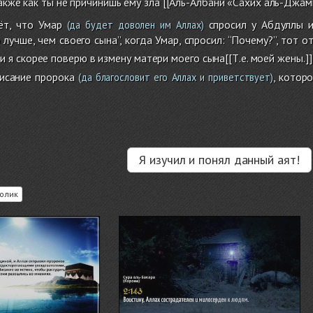
акже как ты не причинишь ему зла [[Аль-Албани «Сахих аль-Джами
ёт, что Умар
спросил у Абдуллы и
(да будет доволен им Аллах)
 лучше, чем своего сына”, когда Умар, спросил: “Почему?”, тот 
 я скорее поверю в измену матери моего сына[[Т.е. моей жены.]] 
писание пророка
, котор
(да благословит его Аллах и приветствует)
Я изучил и понял данный аят!
олик