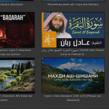
-Бакара (Корова)»
Мухаммад амин ай / сура аль Бакара
рана | Сура 2 «Корова»
سورة البقرة - الشيخ عادل ريان | Sheikh Adel Rayan
 Бакр аш-Шатри
- Surat Al Fatihah &...
" ( Корова). Абу Бакр аш-
Сура 2 «Аль-Бакара» (146-163) [Махди аш-
Шатри
Шишани]