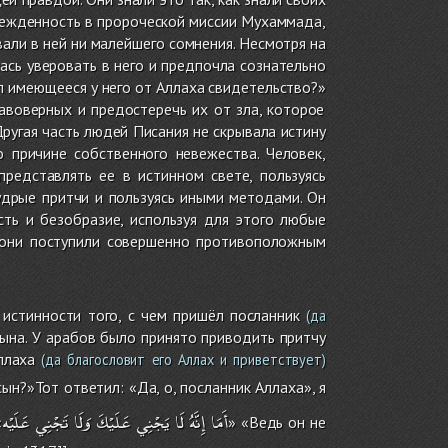
убежденность в пророческой миссии Мухаммада,
вали в ней ни малейшего сомнения. Несмотря на
лась уверовать в него и предпочла сознательно
л имеющееся у него от Аллаха свидетельство?»
авоверных и предостеречь их от зла, которое
Другая часть людей Писания не скрывала истину
о причине собственного невежества. Человек,
редставлять ее в истинном свете, пользуясь
дрые притчи и пользуясь иными методами. Он
сть и безобразие, используя для этого любые
о они поступили совершенно противоположным
истинности того, с чем пришёл посланник
(да
сына. У арабов было принято приводить притчу
ллаха
(да благословит его Аллах и приветствует)
сын?»Тот ответил: «Да, о, посланник Аллаха», я
أَمَا
إِنَّهُ
لَا
يَجْنِي
عَلَيْكَ
وَلَا
تَجْنِي
عَلَيْه
«
» «Ведь он не