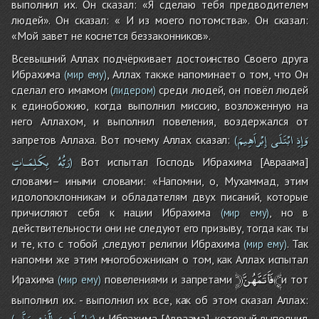
выполнил их. Он сказал: «Я сделаю тебя предводителем
людей». Он сказал: « И из моего потомства». Он сказал:
«Мой завет не коснется беззаконников».
Всевышний Аллах подчёркивает достоинство Своего друга
Ибрахима
, Аллах также напоминает о том, что Он
(мир ему)
сделал его имамом
среди людей, он повёл людей
(лидером)
к единобожию, когда выполнил миссию, возложенную на
него Аллахом, и выполнил повеления, воздержался от
وَإِذِ
ابْتَلَى
إِبْراَهِيمَ
запретов Аллаха. Вот почему Аллах сказал:
(
رَبُّهُ
بِكَلِمَـاتٍ
Вот испытал Господь Ибрахима [Авраама]
)
словами– иными словами: «Напомни, о, Мухаммад, этим
идолопоклонникам и обладателям двух писаний, которые
причисляют себя к нации Ибрахима
, но в
(мир ему)
действительности они не следуют его призыву, тогда как ты
и те, кто с тобой ,следуют религии Ибрахима
. Так
(мир ему)
напомни же этим многобожникам о том, как Аллах испытал
﴿فَأَتَمَّهُنَّ﴾
Ирахима
повелениями и запретами
и тот
(мир ему)
выполнил их. - выполнил их все, как об этом сказал Аллах:
وَإِبْراَهِيمَ
الَّذِى
وَفَّى
и Ибрахима [Авраама], который выполнил
(
)