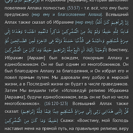
повеления Аллаха полностью.
- т.е. всё, что ему было
(
53:37
)
предписано
. Всевышний
(мир ему и благословение Аллаха)
إِنَّ
إِبْراَهِيمَ
كَانَ
أُمَّةً
Аллах также сказал об Ибрахиме
:
(мир ему)
(
قَـانِتًا
لِلَّهِ
حَنِيفًا
وَلَمْ
يَكُ
مِنَ
الْمُشْرِكِينَ
شَاكِراً
لانْعُمِهِ
اجْتَبَـاهُ
وَهَدَاهُ
إِلَى
صِرَطٍ
مُّسْتَقِيمٍ
وَءاتَيْنَـهُ
فِى
الْدُّنْيَا
حَسَنَةً
وَإِنَّهُ
فِى
الاخِرَةِ
لَمِنَ
الصَّـالِحِينَ
ثُمَّ
أَوْحَيْنَآ
إِلَيْكَ
أَنِ
اتَّبِعْ
مِلَّةَ
إِبْرَاهِيمَ
حَنِيفًا
وَمَا
كَانَ
مِنَ
الْمُشْرِكِينَ
Воистину,
)
Ибрахим [Авраам] был вождем, покорным Аллаху и
единобожником. Он не был одним из многобожников. Он
был благодарен Аллаху за благодеяния, и Он избрал его и
повел прямым путем. Мы даровали ему добро в мирской
жизни, а в Последней жизни он будет в числе праведников.
Затем Мы внушили тебе: «Исповедуй религию Ибрахима
[Авраама], будучи единобожником, ведь он не был из числа
многобожников».
Всевышний Аллах также
(
16:120-123
)
قُلْ
إِنَّنِى
هَدَانِى
رَبِّى
إِلَى
صِرَاطٍ
مُّسْتَقِيمٍ
دِينًا
قِيَمًا
مِّلَّةَ
إِبْرَاهِيمَ
сказал:
(
حَنِيفًا
وَمَا
كَانَ
مِنَ
الْمُشْرِكِينَ
Скажи: «Воистину, мой Господь
)
наставил меня на прямой путь, на правильную религию, веру