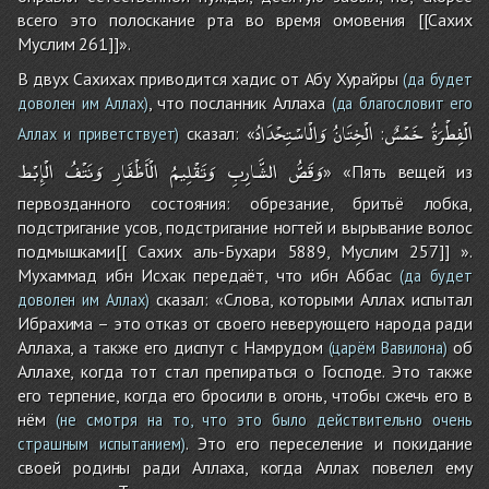
всего это полоскание рта во время омовения [[Сахих
Муслим 261]]».
В двух Сахихах приводится хадис от Абу Хурайры
(да будет
, что посланник Аллаха
доволен им Аллах)
(да благословит его
الْفِطْرَةُ
خَمْسٌ
الْخِتَانُ
وَالْاسْتِحْدَادُ
сказал: «
:
Аллах и приветствует)
وَقَصُّ
الشَّارِبِ
وَتَقْلِيمُ
الْأَظْفَارِ
وَنَتْفُ
الْإِبْط
» «Пять вещей из
первозданного состояния: обрезание, бритьё лобка,
подстригание усов, подстригание ногтей и вырывание волос
подмышками[[ Сахих аль-Бухари 5889, Муслим 257]] ».
Мухаммад ибн Исхак передаёт, что ибн Аббас
(да будет
сказал: «Слова, которыми Аллах испытал
доволен им Аллах)
Ибрахима – это отказ от своего неверующего народа ради
Аллаха, а также его диспут с Намрудом
об
(царём Вавилона)
Аллахе, когда тот стал препираться о Господе. Это также
его терпение, когда его бросили в огонь, чтобы сжечь его в
нём
(не смотря на то, что это было действительно очень
. Это его переселение и покидание
страшным испытанием)
своей родины ради Аллаха, когда Аллах повелел ему