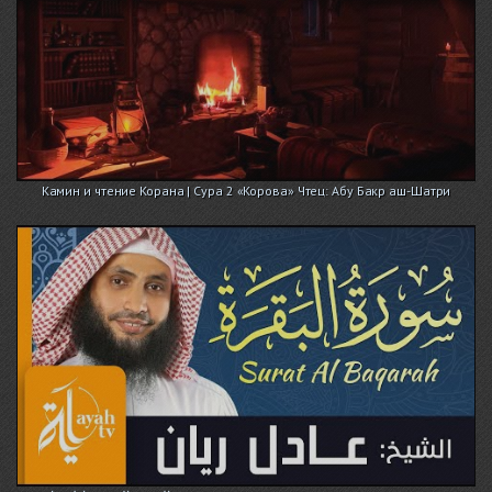
Камин и чтение Корана | Сура 2 «Корова» Чтец: Абу Бакр аш-Шатри