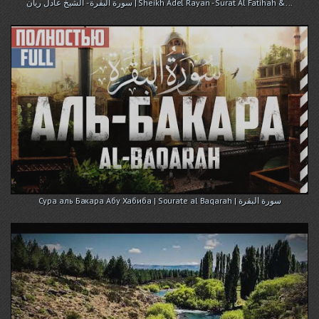
سورة البقرة - الشيخ عادل ريان | Sheikh Adel Rayan - Surat Al Fatihah &...
Cура аль Бакара Абу Хабиба | Sourate al Baqarah | سورة البقرة