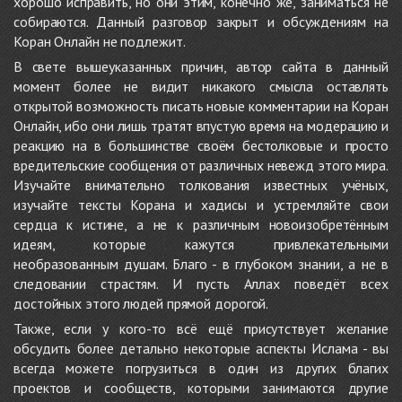
хорошо исправить, но они этим, конечно же, заниматься не
собираются. Данный разговор закрыт и обсуждениям на
Коран Онлайн не подлежит.
В свете вышеуказанных причин, автор сайта в данный
момент более не видит никакого смысла оставлять
открытой возможность писать новые комментарии на Коран
Онлайн, ибо они лишь тратят впустую время на модерацию и
реакцию на в большинстве своём бестолковые и просто
вредительские сообщения от различных невежд этого мира.
Изучайте внимательно толкования известных учёных,
изучайте тексты Корана и хадисы и устремляйте свои
сердца к истине, а не к различным новоизобретённым
идеям, которые кажутся привлекательными
необразованным душам. Благо - в глубоком знании, а не в
следовании страстям. И пусть Аллах поведёт всех
достойных этого людей прямой дорогой.
Также, если у кого-то всё ещё присутствует желание
обсудить более детально некоторые аспекты Ислама - вы
всегда можете погрузиться в один из других благих
проектов и сообществ, которыми занимаются другие