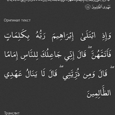
Оригинал текст
وَإِذِ ابْتَلَىٰ إِبْرَاهِيمَ رَبُّهُ بِكَلِمَاتٍ
فَأَتَمَّهُنَّ ۖ قَالَ إِنِّي جَاعِلُكَ لِلنَّاسِ إِمَامًا
ۖ قَالَ وَمِن ذُرِّيَّتِي ۖ قَالَ لَا يَنَالُ عَهْدِي
الظَّالِمِينَ
Транслит