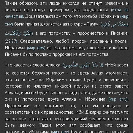
Таким образом, эти люди никогда не станут имамами, и
никогда не станут примером для подражания
(из-за их
. Доказательством того, что мольба Ибрахима
нечестия)
(мир
وَجَعَلْنَا
فِى
ذُرِّيَّتِهِ
была принята, является аят в суре «Паук»:
ему)
(
النُّبُوَّةَ
وَالْكِتَـابَ
а его потомству – пророчество и Писание.
)
Следовательно, любой пророк, посланный после
(
29:27
)
Ибрахима
из его потомства, также как и каждое
(мир ему)
Писание было послано пророкам из его потомства.
لاَ
يَنَالُ
عَهْدِي
الظَّالِمِينَ
Что касается слова Аллаха:
«Мой завет
(
)
не коснется беззаконников» - то здесь Аллах упоминает,
что из потомства Ибрахима также будут и нечестивцы,
которые не извлекут никакой пользы из этого завета
Аллаха, и им не будет вверено лидерство, даже притом, что
они из потомства друга Аллаха – Ибрахима
.
(мир ему)
Праведники же достигнут то, что им обещано в
соответствии с их праведностью. Ибн Джарир считает, что
на основе этого аята несправедливый человек не может
быть имамом. Также этот аят сообщает, что среди
потомства Ибрахима
будут нечестивцы наряду с
(мир ему)