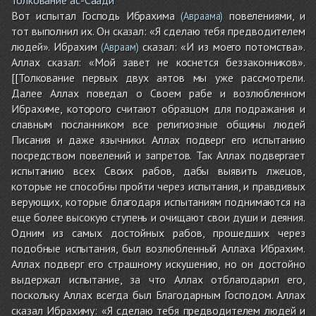
Вот испытал Господь Ибрахима
повелениями, и
(Авраама)
тот выполнил их. Он сказал: «Я сделаю тебя предводителем
людей». Ибрахим
сказал: «И из моего потомства».
(Авраам)
Аллах сказал: «Мой завет не коснется беззаконников».
[[Толкование первых двух аятов мы уже рассмотрели.
Далее Аллах поведал о Своем рабе и возлюбленном
Ибрахиме, которого считают образцом для подражания и
славным посланником все религиозные общины людей
Писания и даже язычники. Аллах подверг его испытанию
посредством повелений и запретов. Так Аллах подвергает
испытанию всех Своих рабов, дабы выявить лжецов,
которые не способны пройти через испытания, и правдивых
верующих, которые благодаря испытаниям поднимаются на
еще более высокую ступень и очищают свои души и деяния.
Одним из самых достойных рабов, прошедших через
подобные испытания, был возлюбленный Аллаха Ибрахим.
Аллах подверг его страшному искушению, но он достойно
выдержал испытание, за что Аллах отблагодарил его,
поскольку Аллах всегда был Благодарным Господом. Аллах
сказал Ибрахиму: «Я сделаю тебя предводителем людей и