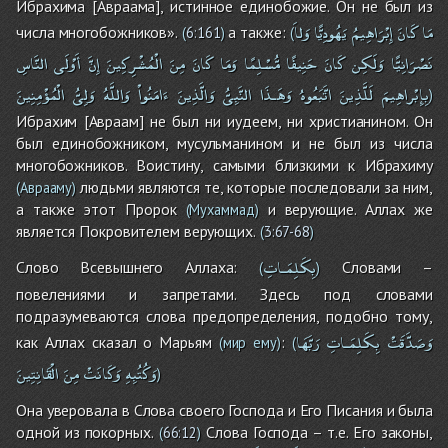
Ибрахима [Авраама], истинное единобожие. Он не был из
مَا
كَانَ
إِبْرَاهِيمُ
يَهُودِيًّا
وَلاَ
числа многобожников».
а также:
(
6:161
)
(
نَصْرَانِيًّا
وَلَكِن
كَانَ
حَنِيفًا
مُّسْلِمًا
وَمَا
كَانَ
مِنَ
الْمُشْرِكِينَ
إِنَّ
أَوْلَى
النَّاسِ
بِإِبْراهِيمَ
لَلَّذِينَ
اتَّبَعُوهُ
وَهَـذَا
النَّبِىُّ
وَالَّذِينَ
ءَامَنُواْ
وَاللَّهُ
وَلِىُّ
الْمُؤْمِنِينَ
)
Ибрахим [Авраам] не был ни иудеем, ни христианином. Он
был единобожником, мусульманином и не был из числа
многобожников. Воистину, самыми близкими к Ибрахиму
людьми являются те, которые последовали за ним,
(Аврааму)
а также этот Пророк
и верующие. Аллах же
(Мухаммад)
является Покровителем верующих.
(
3:67-68
)
بِكَلِمَـاتِ
Слово Всевышнего Аллаха:
Словами –
(
)
повелениями и запретами. Здесь под словами
подразумеваются слова предопределения, подобно тому,
وَصَدَّقَتْ
بِكَلِمَـاتِ
رَبَّهَا
как Аллах сказал о Марьям
:
(мир ему)
(
وَكُتُبِهِ
وَكَانَتْ
مِنَ
الْقَانِتِينَ
)
Она уверовала в Слова своего Господа и Его Писания и была
одной из покорных.
Слова Господа – т.е. Его законы,
(
66:12
)