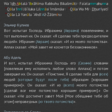
Wa 'I
dh
A
b
tal
á
'I
b
rāh
ī
ma Rabbuh
u
Bikalim
ā
ti
n
Fa'ata
mm
ahu
nn
a
Q
ā
la 'I
nn
ī Jā`iluka Lil
nn
ā
si 'Imāmāa
n
Q
ā
la Wa Mi
n
Dh
ur
r
īyatī
Q
ā
la Lā Yan
ā
lu `Ahdī
A
ž-Žālim
ī
n
a
Эльмир Кулиев
Вот испытал Господь Ибрахима
повелениями, и
(Авраама)
тот выполнил их. Он сказал: «Я сделаю тебя предводителем
людей». Ибрахим
сказал: «И из моего потомства».
(Авраам)
Аллах сказал: «Мой завет не коснется беззаконников».
Абу Адель
И вот, испытал Ибрахима Господь его
словами
(Своими)
[повелевая ему исполнить любое слово Аллаха] и потом
завершил их. Он сказал: «Поистине, Я сделаю тебя для
(всех)
людей
образцом [хорошим
(которые будут после тебя)
примером]». Он сказал: «И из
моего потомства
(всего)
[сделай все мое потомство хорошим примером].» Он
сказал: «Не достигнет завет Мой [Мое обещание тебе об
этом] неправедных
».
(из твоего потомства)
Толкование ас-Саади