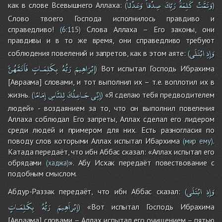
وَتَمَّتْ
كَلِمَةُ
رَبِّكَ
صِدْقاً
وَعَدْلاً
как в слове Всевышнего Аллаха:
(
)
Слово твоего Господа исполнилось правдиво и
справедливо!
Слова Аллаха – Его законы, они
(
6:115
)
правдивы и в то же время, они справедливо требуют
وَإِذِ
ابْتَلَى
соблюдения повелений и запретов, как в этом аяте:
(
إِبْرَاهِيمَ
رَبُّهُ
بِكَلِمَـاتٍ
فَأَتَمَّهُنَّ
Вот испытал Господь Ибрахима
)
[Авраама] словами, и тот выполнил их – т.е. воплотил их в
إِنِّى
جَـاعِلُكَ
لِلنَّاسِ
إِمَامًا
жизнь.
«Я сделаю тебя предводителем
(
)
людей» - воздаянием за то, что он выполнил повеления
Аллаха соблюдал Его запреты, Аллах сделал его лидером
среди людей и примером для них. Есть разногласия по
поводу слов которыми Аллах испытал Ибархима
.
(мир ему)
Катада передаёт, что ибн Аббас сказал: «Аллах испытал его
обрядами
». Абу Исхак передаёт повествование с
(хаджа)
подобным смыслом.
وَإِذِ
ابْتَلَى
Абдур-Раззак передаёт, что ибн Аббас сказал:
(
إِبْراَهِيمَ
رَبُّهُ
بِكَلِمَـاتٍ
«Вот испытал Господь Ибрахима
)
[Авраама] словами – Аллах испытал его очищением – пятью