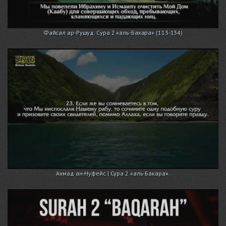
Файсал ар-Рушуд. Сура 2 «аль-Бакара» (113-134)
Ахмад ан-Нуфейс | Сура 2 «аль-Бакара».