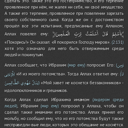
сделать это. Также это его гостеприимство, и его терпение
проявленное при нём, не жалея ни себя, ни своё имущество.
А также его терпение, проявленное при повелении зарезать
своего собственного сына. Когда же он с достоинством
прошёл все эти испытания, предписанные ему Аллахом,
الْعَـلَمِينَ﴾
﴿أَسْلِمْ
قَالَ
أَسْلَمْتُ
لِرَبِّ
Аллах повелел ему:
«Покорись!» Он сказал: «Я покорился Господу миров».
(
2:131
)
хотя это означало для него быть отверженным среди
людей и покинутым.
وَمِن
Аллах сообщает, что Ибрахим
попросил Его:
(мир ему)
(
لاَ
ذُرِّيَتِى
«И из моего потомства». Тогда Аллах ответил ему:
)
(
يَنَالُ
عَهْدِي
الظَّـالِمِينَ
«Мой завет не коснется беззаконников» -
)
идолопоклонников и грешников.
Когда Аллах сделал Ибрахима имамом
(лидером среди
, Ибрахим
попросил у Аллаха, чтобы он
людей)
(мир ему)
сделал также имамами его потомство. Аллах принял его
мольбу, но сообщил ему, что из его потомства будут также
несправедли-вые люди, которых это обещание не коснётся.