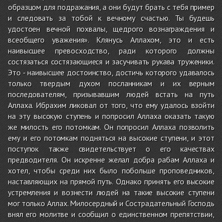
образцом для подражания, а они будут брать с тебя пример
и следовать за тобой к вечному счастью. Ты будешь
удостоен вечной похвалы, щедрого вознаграждения и
всеобщего уважения». Клянусь Аллахом, это и есть
наивысшее превосходство, ради которого должны
состязаться состязающиеся и засучивать рукава труженики.
Это - наивысшее достоинство, достичь которого удавалось
только твердым духом посланникам и их верным
последователям, призывавшим людей встать на путь
Аллаха. Ибрахим ликовал от того, что ему удалось взойти
на эту высокую ступень и попросил Аллаха оказать такую
же милость его потомкам. Он попросил Аллаха позволить
ему и его потомкам подняться на высокие ступени, и этот
поступок также свидетельствует о его качествах
предводителя. Он искренне желал добра рабам Аллаха и
хотел, чтобы среди них было побольше проповедников,
наставляющих на прямой путь. Однако принять его высокие
устремления и вознести людей на такие высокие ступени
мог только Аллах. Милосердный и Сострадательный Господь
внял его молитве и сообщил о единственном препятствии,