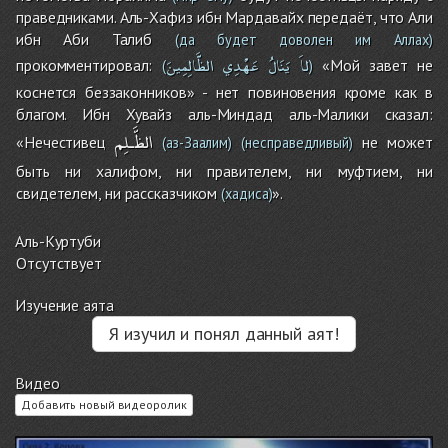
праведниками. Аль-Хафиз ибн Мардавайх передаёт, что Али
ибн Аби Талиб
(да будет доволен им Аллах)
لاَ
يَنَالُ
عَهْدِي
الظَّالِمِينَ
прокомментировал:
«Мой завет не
(
)
коснется беззаконников» - нет повиновения кроме как в
благом. Ибн Хувайз аль-Миндад аль-Малики сказал:
الظَّـلِم
«Нечестивец
не может
(аз-Заалим)
(несправедливый)
быть ни халифом, ни правителем, ни муфтием, ни
свидетелем, ни рассказчиком
».
(хадиса)
Аль-Куртуби
Отсутствует
Изучение аята
Я изучил и понял данный аят!
Видео
Добавить новый видеоролик