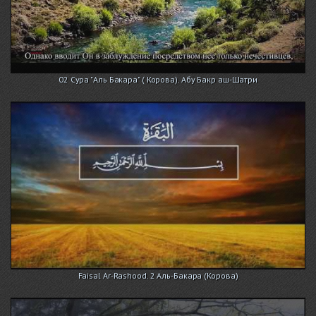
02 Сура "Аль Бакара" ( Корова). Абу Бакр аш-Шатри
Faisal Ar-Rashood. 2 Аль-Бакара (Корова)