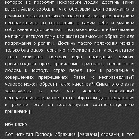
которое не позволит некоторым людям достичь таких
высот. Аллах сообщил, что образцом для подражания в
религии не станут только беззаконники, которые поступили
несправедливо по отношению к самим себе и умалили
собственное достоинство. Несправедливость и беззаконие
не приличествуют тому, кто является высоким образцом для
подражания в религии. Достичь такого положения можно
только благодаря терпению и убежденности, а результатом
этого являются твердая вера, праведные деяния,
превосходный нрав, правильные принципы, совершенная
любовь к Господу, страх перед Ним и раскаяние в
совершенных прегрешениях. Разве ж несправедливый
человек может обрести такие качества?! Смысл этого аята
заключается в том, что человек, избегающий
несправедливости, может стать образцом для подражания
в религии, если он воспользуется соответствующими
причинами.]]
Ибн Касир
Вот испытал Господь Ибрахима [Авраама] словами, и тот