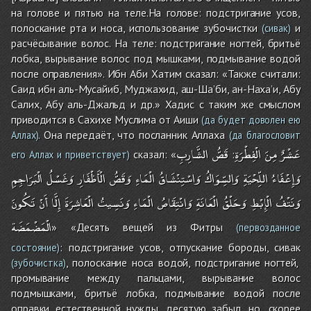
на голове и пятью на теле.На голове: подстригание усов,
полоскание рта и носа, использование зубочистки
и
(сивак)
расчёсывание волос. На теле: подстригание ногтей, бритьё
лобка, вырывание волос под мышками, подмывание водой
после оправления». Ибн Аби Хатим сказал: «Также считали:
Саид ибн аль-Мусайиб, Муджахид, аш-Ша’би, ан-Наха’и, Абу
Салих, Абу аль-Джальд и др.» Хадис с таким же смыслом
приводится в Сахихе Муслима от Аиши
(да будет доволен ею
. Она передаёт, что посланник Аллаха
Аллах)
(да благословит
عَشْرٌ
مِنَ
الْفِطْرَةِ
قَصُّ
الشَّارِبِ
сказал: «
:
его Аллах и приветствует)
وَإِعْفَاءُ
اللِّحْيَةِ
وَالسِّوَاكُ
وَاسْتِنْشَاقُ
الْمَاءِ
وَقَصُّ
الْأَظْفَارِ
وَغَسْلُ
الْبَرَاجِمِ
وَنَتْفُ
الْإِبْطِ
وَحَلْقُ
الْعَانَةِ
وَانْتِقَاصُ
الْمَاءِ
وَنَسِيتُ
الْعَاشِرَةَ
إِلَّا
أَنْ
تَكُونَ
الْمَضْمَضَة
» «Десять вещей из Фитры
(первозданное
: подстригание усов, отпускание бороды, сивак
состояние)
, полоскание носа водой, подстригание ногтей,
(зубочистка)
промывание между пальцами, вырывание волос
подмышками, бритьё лобка, подмывание водой после
оправки естественной нужды, десятую забыл, но, скорее