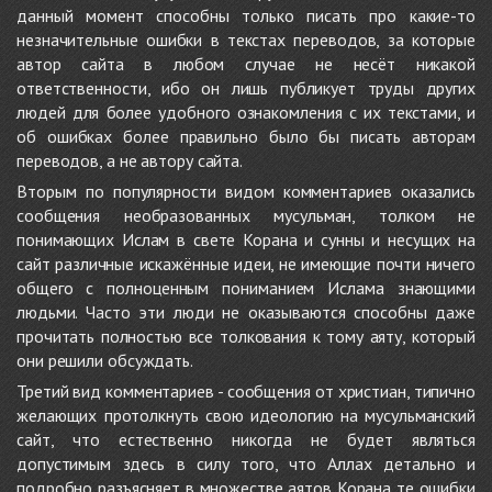
данный момент способны только писать про какие-то
незначительные ошибки в текстах переводов, за которые
автор сайта в любом случае не несёт никакой
ответственности, ибо он лишь публикует труды других
людей для более удобного ознакомления с их текстами, и
об ошибках более правильно было бы писать авторам
переводов, а не автору сайта.
Вторым по популярности видом комментариев оказались
сообщения необразованных мусульман, толком не
понимающих Ислам в свете Корана и сунны и несущих на
сайт различные искажённые идеи, не имеющие почти ничего
общего с полноценным пониманием Ислама знающими
людьми. Часто эти люди не оказываются способны даже
прочитать полностью все толкования к тому аяту, который
они решили обсуждать.
Третий вид комментариев - сообщения от христиан, типично
желающих протолкнуть свою идеологию на мусульманский
сайт, что естественно никогда не будет являться
допустимым здесь в силу того, что Аллах детально и
подробно разъясняет в множестве аятов Корана те ошибки