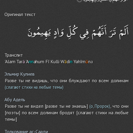
Оригинал текст
أَلَمْ تَرَ أَنَّهُمْ فِي كُلِّ وَادٍ يَهِيمُونَ
Транслит
'Ala
m
Tar
á
'A
nn
ahu
m
Fī Kulli W
ā
di
n
Yahīm
ū
n
a
Эльмир Кулиев
Разве ты не видишь, что они блуждают по всем долинам
(слагают стихи на любые темы)
Абу Адель
Разве ты не видел [разве ты не знаешь]
, что они
(о, Пророк)
[поэты] по всем долинам бродят [слагают стихи на любые
темы]
Толкование ас-Саади