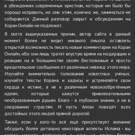
в убеждениях современных христиан, которые им было бы
хорошо исправить, но они этим, конечно же, заниматься не
собираются. Данный разговор закрыт и обсуждениям на
Коран Онлайн не подлежит.
В свете вышеуказанных причин, автор сайта в данный
момент более не видит никакого смысла оставлять
открытой возможность писать новые комментарии на Коран
Онлайн, ибо они лишь тратят впустую время на модерацию и
реакцию на в большинстве своём бестолковые и просто
вредительские сообщения от различных невежд этого мира.
Изучайте внимательно толкования известных учёных,
изучайте тексты Корана и хадисы и устремляйте свои
сердца к истине, а не к различным новоизобретённым
идеям, которые кажутся привлекательными
необразованным душам. Благо - в глубоком знании, а не в
следовании страстям. И пусть Аллах поведёт всех
достойных этого людей прямой дорогой.
Также, если у кого-то всё ещё присутствует желание
обсудить более детально некоторые аспекты Ислама - вы
всегда можете погрузиться в один из других благих