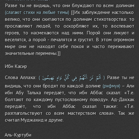
Разве ты не видишь, что они блуждают по всем долинам
[[Их заблуждение настолько
(слагают стихи на любые темы)
велико, что они скитаются по долинам стихотворства: то
прославляют людей, то оскорбляют их, то воспевают
героев, то насмехаются над ними. Порой они ликуют и
веселятся, а порой - печалятся и грустят. В этом огромном
мире они не находят себе покоя и часто переживают
значительные перемены.]]
Ибн Касир
أَلَمْ
تَرَ
أَنَّهُمْ
فِي
كُلِّ
وَادٍ
يَهِيمُونَ
Слова Аллаха:
Разве ты не
(
)
видишь, что они бродят по каждой долине
– Али
(рифмуя)
ибн Абу Тальха передаёт, что ибн Аббас сказал: «Т.е.
болтают по каждому пустословному поводу». Ад-Даххак
передаёт, что ибн Аббас сказал также: «Т.е.
разглагольствуют со всем мастерством слова». Так же
считал Муджахид и другие.
Аль-Куртуби