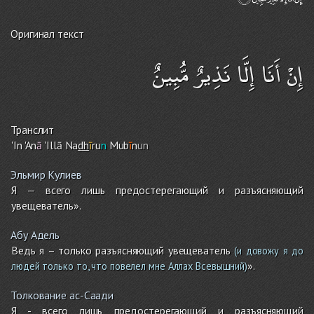
Оригинал текст
إِنْ أَنَا إِلَّا نَذِيرٌ مُّبِينٌ
Транслит
'In 'An
ā
'Illā Na
dh
ī
r
u
n
Mub
ī
n
un
Эльмир Кулиев
Я — всего лишь предостерегающий и разъясняющий
увещеватель».
Абу Адель
Ведь я – только разъясняющий увещеватель
(и довожу я до
».
людей только то, что повелел мне Аллах Всевышний)
Толкование ас-Саади
Я - всего лишь предостерегающий и разъясняющий