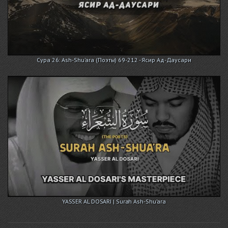
Сура 26: Ash-Shu'ara (Поэты) 69-212 - Ясир Ад-Даусари
YASSER AL DOSARI | Surah Ash-Shu'ara