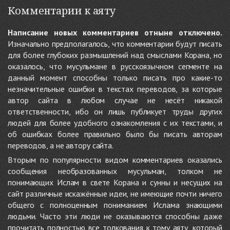
Комментарии к аяту
Написание новых комментариев отныне отключено.
Изначально предполагалось, что комментарии будут писать
для более глубоких размышлений над смыслами Корана, но
оказалось, что мусульмане в русскоязычном сегменте на
данный момент способны только писать про какие-то
незначительные ошибки в текстах переводов, за которые
автор сайта в любом случае не несёт никакой
ответственности, ибо он лишь публикует труды других
людей для более удобного ознакомления с их текстами, и
об ошибках более правильно было бы писать авторам
переводов, а не автору сайта.
Вторым по популярности видом комментариев оказались
сообщения необразованных мусульман, толком не
понимающих Ислам в свете Корана и сунны и несущих на
сайт различные искажённые идеи, не имеющие почти ничего
общего с полноценным пониманием Ислама знающими
людьми. Часто эти люди не оказываются способны даже
прочитать полностью все толкования к тому аяту, который