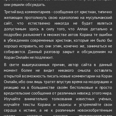
они решили обсуждать.
Третий вид комментариев - сообщения от христиан, типично
желающих протолкнуть свою идеологию на мусульманский
сайт, что естественно никогда не будет являться
допустимым здесь в силу того, что Аллах детально и
подробно разъясняет в множестве аятов Корана те ошибки
в убеждениях современных христиан, которые им было бы
хорошо исправить, но они этим, конечно же, заниматься не
собираются. Данный разговор закрыт и обсуждениям на
Коран Онлайн не подлежит.
В свете вышеуказанных причин, автор сайта в данный
момент более не видит никакого смысла оставлять
открытой возможность писать новые комментарии на Коран
Онлайн, ибо они лишь тратят впустую время на модерацию и
реакцию на в большинстве своём бестолковые и просто
вредительские сообщения от различных невежд этого мира.
Изучайте внимательно толкования известных учёных,
изучайте тексты Корана и хадисы и устремляйте свои
сердца к истине, а не к различным новоизобретённым
идеям, которые кажутся привлекательными