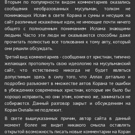
Вторым по популярности видом комментариев оказались
сообщения необразованных мусульман, толком не
понимающих Ислам в свете Корана и сунны и несущих на
сайт различные искажённые идеи, не имеющие почти ничего
общего с полноценным пониманием Ислама знающими
людьми. Часто эти люди не оказываются способны даже
прочитать полностью все толкования к тому аяту, который
они решили обсуждать.
Третий вид комментариев - сообщения от христиан, типично
желающих протолкнуть свою идеологию на мусульманский
сайт, что естественно никогда не будет являться
допустимым здесь в силу того, что Аллах детально и
подробно разъясняет в множестве аятов Корана те ошибки
в убеждениях современных христиан, которые им было бы
хорошо исправить, но они этим, конечно же, заниматься не
собираются. Данный разговор закрыт и обсуждениям на
Коран Онлайн не подлежит.
В свете вышеуказанных причин, автор сайта в данный
момент более не видит никакого смысла оставлять
открытой возможность писать новые комментарии на Коран