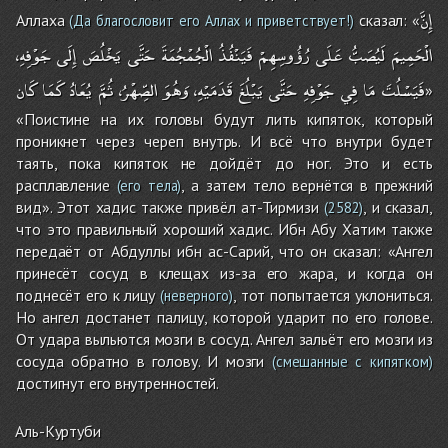
إِنَّ
Аллаха
сказал: «
(Да благословит его Аллах и приветствует!)
الْحَمِيمَ
لَيُصَبُّ
عَلَى
رُؤُوسِهِمْ
فَيَنْفُذُ
الْجُمْجُمَةَ
حَتَّى
يَخْلُصَ
إِلَى
جَوْفِهِ،
فَيَسْلُتَ
مَا
فِي
جَوْفِهِ
حَتَّى
يَبْلُغَ
قَدَمَيْهِ،
وَهُوَ
الصِّهْرُ،
ثُمَّ
يُعَادُ
كَمَا
كَان
»
«Поистине на их головы будут лить кипяток, который
проникнет через череп внутрь. И всё что внутри будет
таять, пока кипяток не дойдёт до ног. Это и есть
расплавление
, а затем тело вернётся в прежний
(его тела)
вид». Этот хадис также привёл ат-Тирмизи
, и сказал,
(2582)
что это правильный хороший хадис. Ибн Абу Хатим также
передаёт от Абдуллы ибн ас-Сарий, что он сказал: «Ангел
принесёт сосуд в клещах из-за его жара, и когда он
поднесёт его к лицу
, тот попытается уклониться.
(неверного)
Но ангел достанет палицу, которой ударит по его голове.
От удара выльются мозги в сосуд. Ангел зальёт его мозги из
сосуда обратно в голову. И мозги
(смешанные с кипятком)
достигнут его внутренностей.
Аль-Куртуби