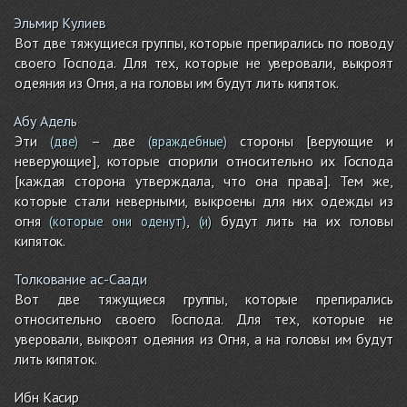
Эльмир Кулиев
Вот две тяжущиеся группы, которые препирались по поводу
своего Господа. Для тех, которые не уверовали, выкроят
одеяния из Огня, а на головы им будут лить кипяток.
Абу Адель
Эти
– две
стороны [верующие и
(две)
(враждебные)
неверующие], которые спорили относительно их Господа
[каждая сторона утверждала, что она права]. Тем же,
которые стали неверными, выкроены для них одежды из
огня
,
будут лить на их головы
(которые они оденут)
(и)
кипяток.
Толкование ас-Саади
Вот две тяжущиеся группы, которые препирались
относительно своего Господа. Для тех, которые не
уверовали, выкроят одеяния из Огня, а на головы им будут
лить кипяток.
Ибн Касир