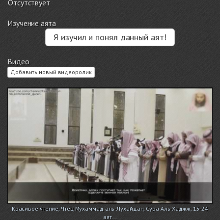
Отсутствует
Изучение аята
Я изучил и понял данный аят!
Видео
Добавить новый видеоролик
Красивое чтение, Чтец Мухаммад аль-Лухайдан, Сура Аль-Хаджж, 15-24
аят...