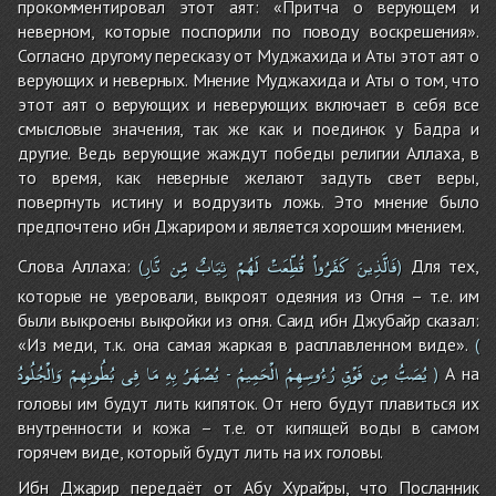
прокомментировал этот аят: «Притча о верующем и
неверном, которые поспорили по поводу воскрешения».
Согласно другому пересказу от Муджахида и Аты этот аят о
верующих и неверных. Мнение Муджахида и Аты о том, что
этот аят о верующих и неверующих включает в себя все
смысловые значения, так же как и поединок у Бадра и
другие. Ведь верующие жаждут победы религии Аллаха, в
то время, как неверные желают задуть свет веры,
повергнуть истину и водрузить ложь. Это мнение было
предпочтено ибн Джариром и является хорошим мнением.
فَالَّذِينَ
كَفَرُواْ
قُطِّعَتْ
لَهُمْ
ثِيَابٌ
مِّن
نَّارِ
Слова Аллаха:
Для тех,
(
)
которые не уверовали, выкроят одеяния из Огня – т.е. им
были выкроены выкройки из огня. Саид ибн Джубайр сказал:
«Из меди, т.к. она самая жаркая в расплавленном виде».
(
يُصَبُّ
مِن
فَوْقِ
رُءُوسِهِمُ
الْحَمِيمُ
يُصْهَرُ
بِهِ
مَا
فِى
بُطُونِهِمْ
وَالْجُلُودُ
А на
-
)
головы им будут лить кипяток. От него будут плавиться их
внутренности и кожа – т.е. от кипящей воды в самом
горячем виде, который будут лить на их головы.
Ибн Джарир передаёт от Абу Хурайры, что Посланник