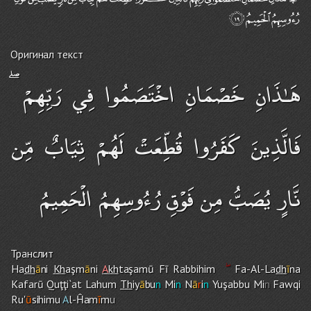
Оригинал текст
هَـٰذَانِ خَصْمَانِ اخْتَصَمُوا فِي رَبِّهِمْ ۖ
فَالَّذِينَ كَفَرُوا قُطِّعَتْ لَهُمْ ثِيَابٌ مِّن
نَّارٍ يُصَبُّ مِن فَوْقِ رُءُوسِهِمُ الْحَمِيمُ
Транслит
Ha
dh
ā
ni
Kh
aşm
ā
ni
A
kh
taşamū Fī Rabbihi
m
Fa-Al-La
dh
ī
na
Kafarū Quţţi`at Lahu
m
Th
iy
ā
bu
n
Mi
n
N
ā
r
i
n
Yuşabbu Mi
n
Fawqi
Ru'
ū
sihimu
A
l-Ĥam
ī
m
u