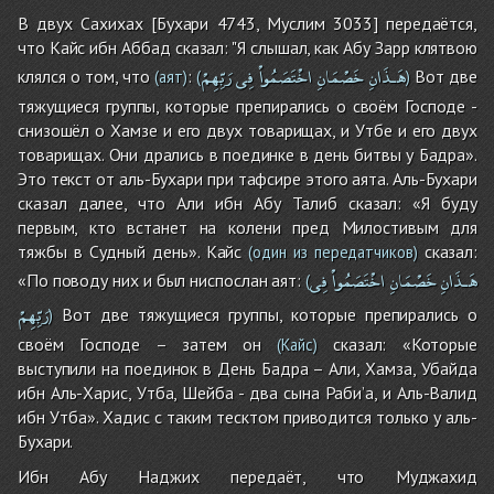
В двух Сахихах [Бухари 4743, Муслим 3033] передаётся,
что Кайс ибн Аббад сказал: "Я слышал, как Абу Зарр клятвою
هَـذَانِ
خَصْمَانِ
اخْتَصَمُواْ
فِى
رَبِّهِمْ
клялся о том, что
:
Вот две
(аят)
(
)
тяжущиеся группы, которые препирались о своём Господе -
снизошёл о Хамзе и его двух товарищах, и Утбе и его двух
товарищах. Они дрались в поединке в день битвы у Бадра».
Это текст от аль-Бухари при тафсире этого аята. Аль-Бухари
сказал далее, что Али ибн Абу Талиб сказал: «Я буду
первым, кто встанет на колени пред Милостивым для
тяжбы в Судный день». Кайс
сказал:
(один из передатчиков)
هَـذَانِ
خَصْمَانِ
اخْتَصَمُواْ
فِى
«По поводу них и был ниспослан аят:
(
رَبِّهِمْ
Вот две тяжущиеся группы, которые препирались о
)
своём Господе – затем он
сказал: «Которые
(Кайс)
выступили на поединок в День Бадра – Али, Хамза, Убайда
ибн Аль-Харис, Утба, Шейба - два сына Раби’а, и Аль-Валид
ибн Утба». Хадис с таким тесктом приводится только у аль-
Бухари.
Ибн Абу Наджих передаёт, что Муджахид