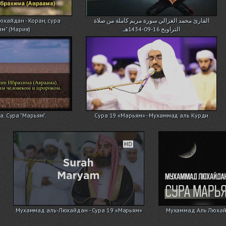
хайдан - Коран, сура
القارئ محمد الغزالي سورة مريم كاملة من صلاة
ям" (Мария)
التراويح 16-09-1434هـ
. Сура "Марьям".
Сура 19 «Марьям» - Мухаммад аль Курди
Мухаммад аль-Люхайдан - Сура 19 «Марьям»
Мухаммад Аль Люхай