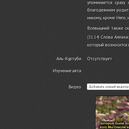
упоминается сразу 
благодеянием родите
никому, кроме Него,
Всевышний также ск
Слова Аллаха
(
31:14
)
который возносится 
Аль-Куртуби
Отсутствует
Изучение аята
Видео
Добавить новый видеор