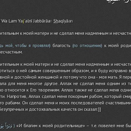
ī Wa La
m
Ya
j
`alnī Jabbārāa
n
Sh
aqīyā
an
ительным к моей матери и не сделал меня надменным и несчаст
благость
к моей родит
дь мой, чтобы я проявлял)
(по отношению)
есчастным.
ительным к моей матери и не сделал меня надменным и несчаст
отиться о ней самым совершенным образом, и я буду исправно 
авной и достойной женщиной и потому что она - моя мать. Я пер
ала для меня многое другое. Аллах не сделал меня одним из т
о относится к Его творениям. Аллах также не сделал меня одним
рти. Напротив, Аллах сделал меня покорным рабом, который сми
го рабами. Он сделал меня и моих последователей счастливыми к
безупречных и достохвальных качеств он сказал:]]
وَبَرّاً
بِوَ
«И благим к моей родительнице» – т.е. повелел мне бы
)