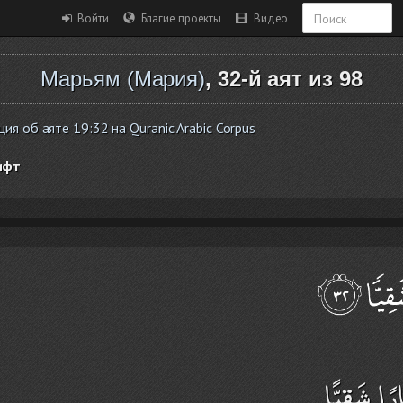
Войти
Благие проекты
Видео
Марьям (Мария)
, 32-й аят из 98
я об аяте 19:32 на Quranic Arabic Corpus
ифт
رًا شَقِيًّا