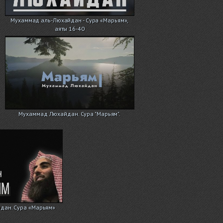
Мухаммад аль-Люхайдан - Сура «Марьям»,
аяты 16-40
Мухаммад Люхайдан. Сура "Марьям".
дан. Сура «Марьям»