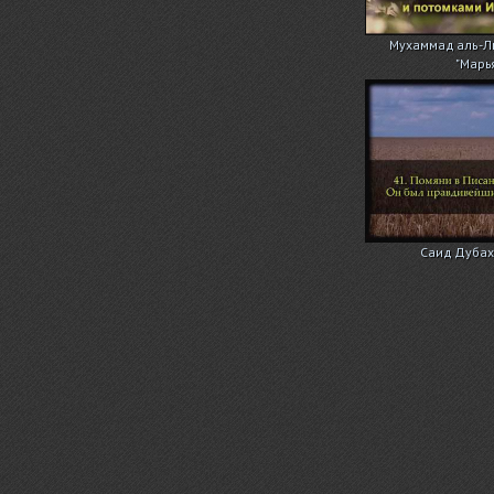
Мухаммад аль-Лю
"Марь
Саид Дубаха