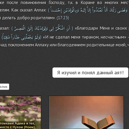
же после повиновения Господу, т.к. в Коране во многих ме
وَقَضَى
رَبُّكَ
أَلاَّ
تَعْبُدُواْ
إِلاَّ
إِيَّـهُ
وَبِالْوَلِدَيْنِ
إِحْسَـناً
лям. Как сказал Аллах:
(
 и делать добро родителям».
(
17:23
)
أَنِ
اشْكُرْ
لِى
وَلِوَلِدَيْكَ
إِلَىَّ
الْمَصِيرُ
азал:
«Благодари Меня и своих 
(
)
وَلَمْ
يَجْعَلْنِى
جَبَّاراً
شَقِيّاً
:
«И не сделал меня тираном, несчастным» –
(
)
над поклонением Аллаху или благодеянием родительнице моей, ч
Я изучил и понял данный аят!
олик