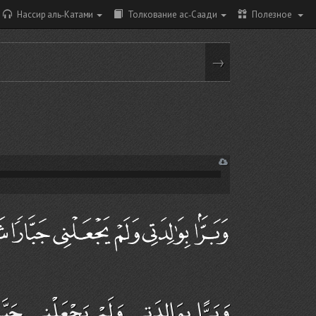
Нассир аль-Катами
Толкование ас-Саади
Полезное
→
وَبَرًّا بِوَالِدَتِي وَلَمْ يَجْعَلْنِي جَبَّا