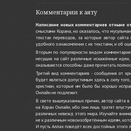
Комментарии к аяту
Написание новых комментариев отныне о
смыслами Корана, но оказалось, что мусульма
текстах переводов, за которые автор сайта
удобного ознакомления с их текстами, и об ош
Вторым по популярности видом комментариев
несущих на сайт различные искажённые идеи
оказываются способны даже прочитать полност
Третий вид комментариев - сообщения от хри
будет являться допустимым здесь в силу тог
христиан, которые им было бы хорошо исправ
Онлайн не подлежит.
В свете вышеуказанных причин, автор сайта 
на Коран Онлайн, ибо они лишь тратят впуст
различных невежд этого мира. Изучайте внима
не к различным новоизобретённым идеям, кото
И пусть Аллах поведёт всех достойных этого 