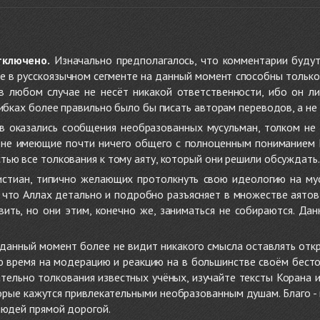
тключено.
Изначально предполагалось, что комментарии будут
не в русскоязычном сегменте на данный момент способны только
 в любом случае не несёт никакой ответственности, ибо он л
ибках более правильно было бы писать авторам переводов, а не 
 оказались сообщения необразованных мусульман, толком не
, не имеющие почти ничего общего с полноценным пониманием
ью все толкования к тому аяту, который они решили обсуждать.
стиан, типично желающих протолкнуть свою идеологию на мус
о, что Аллах детально и подробно разъясняет в множестве аято
ить, но они этим, конечно же, заниматься не собираются. Да
в данный момент более не видит никакого смысла оставлять от
ую время на модерацию и реакцию на в большинстве своём бест
тельно толкования известных учёных, изучайте тексты Корана и 
рые кажутся привлекательными необразованным душам. Благо - в 
людей прямой дорогой.