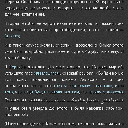
Первая: Она боялась, что люди подумают о ней дурное в её
вере, станут её укорять и позорить — и это могло бы стать
для неё испытанием.
Вторая: Чтобы её народ из-за неё не впал в тяжкий грех
клеветы и обвинения в прелюбодеянии, а это — погибель
.
(для них)
И в таком случае желать смерти — дозволено. Смысл этого
уже был подробно разъяснён в суре «Йусуф», мир ему. И
хвала Аллаху.
Я
дополню: До меня дошло, что Марьям, мир ей,
(Куртуби)
услышала глас
, который взывал: «Выйди вон, о
(или глашатая)
тот, кому поклоняются помимо Аллаха!» — и она
опечалилась из-за этого
(из-за содержания этих слов, из-за
.
того, что люди будут поклоняться кому-то наряду с Аллахом)
قالت
يا
ليتني
مت
قبل
هذا
وكنت
نسيا
منسيا
Тогда она и сказала:
«Лучше бы я умерла до этого и была навсегда забытой,
забвенной!».
(Прим переводчика: Таким образом, печаль её была вызвана