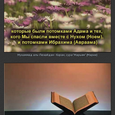
Мухаммад аль-Люхайдан - Коран, сура "Марьям" (Мария)