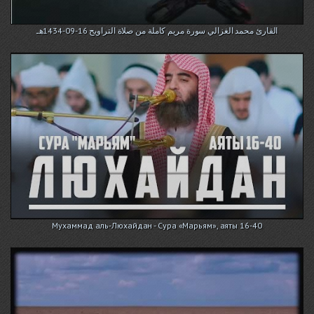
القارئ محمد الغزالي سورة مريم كاملة من صلاة التراويح 16-09-1434هـ
Мухаммад аль-Люхайдан - Сура «Марьям», аяты 16-40