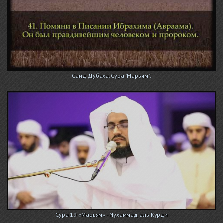
Саид Дубаха. Сура "Марьям".
Сура 19 «Марьям» - Мухаммад аль Курди