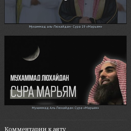
Мухаммад аль-Люхайдан - Сура 19 «Марьям»
Мухаммад Аль Люхайдан. Сура «Марьям»
Комментарии к аяту