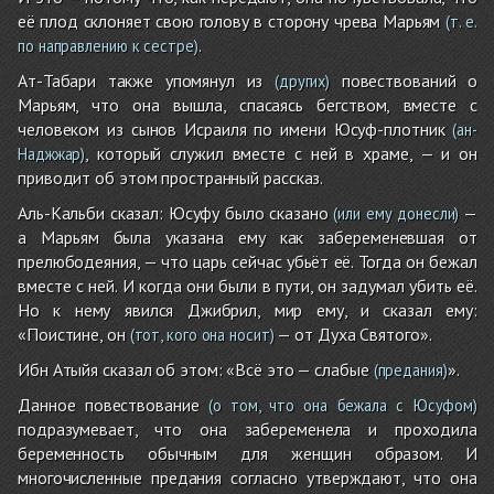
её плод склоняет свою голову в сторону чрева Марьям
(т. е.
.
по направлению к сестре)
Ат-Табари также упомянул из
повествований о
(других)
Марьям, что она вышла, спасаясь бегством, вместе с
человеком из сынов Исраиля по имени Юсуф-плотник
(ан-
, который служил вместе с ней в храме, — и он
Наджжар)
приводит об этом пространный рассказ.
Аль-Кальби сказал: Юсуфу было сказано
—
(или ему донесли)
а Марьям была указана ему как забеременевшая от
прелюбодеяния, — что царь сейчас убьёт её. Тогда он бежал
вместе с ней. И когда они были в пути, он задумал убить её.
Но к нему явился Джибрил, мир ему, и сказал ему:
«Поистине, он
— от Духа Святого».
(тот, кого она носит)
Ибн Атыйя сказал об этом: «Всё это — слабые
».
(предания)
Данное повествование
(о том, что она бежала с Юсуфом)
подразумевает, что она забеременела и проходила
беременность обычным для женщин образом. И
многочисленные предания согласно утверждают, что она