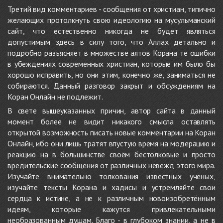
Третий вид комментариев - сообщения от христиан, типично
желающих протолкнуть свою идеологию на мусульманский
сайт, что естественно никогда не будет являться
допустимым здесь в силу того, что Аллах детально и
подробно разъясняет в множестве аятов Корана те ошибки
в убеждениях современных христиан, которые им было бы
хорошо исправить, но они этим, конечно же, заниматься не
собираются. Данный разговор закрыт и обсуждениям на
Коран Онлайн не подлежит.
В свете вышеуказанных причин, автор сайта в данный
момент более не видит никакого смысла оставлять
открытой возможность писать новые комментарии на Коран
Онлайн, ибо они лишь тратят впустую время на модерацию и
реакцию на в большинстве своём бестолковые и просто
вредительские сообщения от различных невежд этого мира.
Изучайте внимательно толкования известных учёных,
изучайте тексты Корана и хадисы и устремляйте свои
сердца к истине, а не к различным новоизобретённым
идеям, которые кажутся привлекательными
необразованным душам. Благо - в глубоком знании, а не в