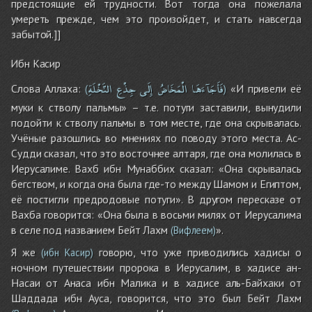
предстоящие ей трудности. Вот тогда она пожелала
умереть прежде, чем это произойдет, и стать навсегда
забытой.]]
Ибн Касир
فَأَجَآءَهَا
الْمَخَاضُ
إِلَى
جِذْعِ
النَّخْلَةِ
Слова Аллаха:
«И привели её
(
)
муки к стволу пальмы» – т.е. потуги заставили, вынудили
подойти к стволу пальмы в том месте, где она скрывалась.
Учёные разошлись во мнениях по поводу этого места. Ас-
Судди сказал, что это восточнее алтаря, где она молилась в
Иерусалиме. Вахб ибн Мунаббих сказал: «Она скрывалась
бегством, и когда она была где-то между Шамом и Египтом,
её постигли предродовые потуги». В другом пересказе от
Вахба говорится: «Она была в восьми милях от Иерусалима
в селе под названием Бейт Лахм
».
(Вифлеем)
Я же
говорю, что уже приводились хадисы о
(ибн Касир)
ночном путешествии пророка в Иерусалим, в хадисе ан-
Насаи от Анаса ибн Малика и в хадисе аль-Байхаки от
Шаддада ибн Ауса, говорится, что это был Бейт Лахм