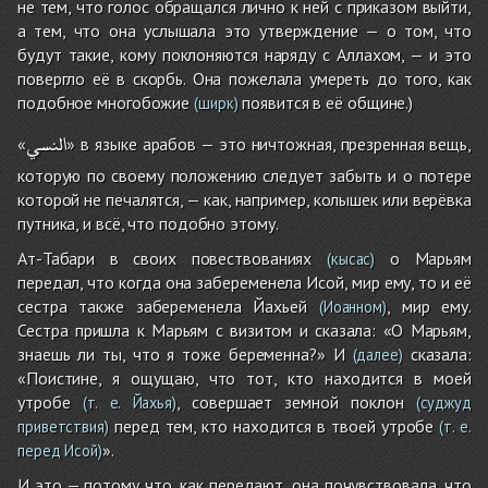
не тем, что голос обращался лично к ней с приказом выйти,
а тем, что она услышала это утверждение — о том, что
будут такие, кому поклоняются наряду с Аллахом, — и это
повергло её в скорбь. Она пожелала умереть до того, как
подобное многобожие
появится в её общине.)
(ширк)
النسي
«
» в языке арабов — это ничтожная, презренная вещь,
которую по своему положению следует забыть и о потере
которой не печалятся, — как, например, колышек или верёвка
путника, и всё, что подобно этому.
Ат-Табари в своих повествованиях
о Марьям
(кысас)
передал, что когда она забеременела Исой, мир ему, то и её
сестра также забеременела Йахьей
, мир ему.
(Иоанном)
Сестра пришла к Марьям с визитом и сказала: «О Марьям,
знаешь ли ты, что я тоже беременна?» И
сказала:
(далее)
«Поистине, я ощущаю, что тот, кто находится в моей
утробе
, совершает земной поклон
(т. е. Йахья)
(суджуд
перед тем, кто находится в твоей утробе
приветствия)
(т. е.
».
перед Исой)
И это — потому что, как передают, она почувствовала, что