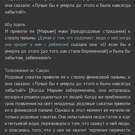
она сказала: «Лучше бы я умерла до этого и была навсегда
забытой!».
Абу Адель
И привели ее [Марьям] муки [предродовые страдания] к
стволу пальмы.
(Думая о том, что подумают люди о ней, когда
сказала она: «О если бы я
она придет к ним с ребенком)
умерла до этого [до того, как стала беременной] и была бы
забытою, забвенною!»
Толкование ас-Саади
Родовые схватки привели ее к стволу финиковой пальмы, и
она сказала: «Лучше бы я умерла до этого и была навсегда
забытой!» [[Когда Марьям забеременела, она испугалась
позора и решила удалиться от людей. Когда же приблизился
срок появления на свет младенца, родовые схватки привели
ее к финиковой пальме. Однако в этот момент ее мучили не
только родовые схватки. Она испытывала недостаток в еде
и питьевой воде, переживала о том, что скажут о ней люди,
и опасалась того, что у нее не хватит терпения перенести