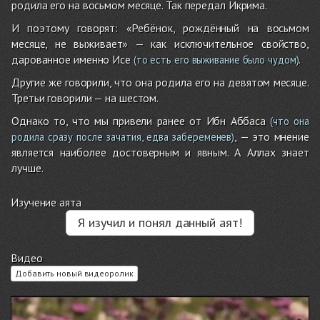
родила его на восьмом месяце. Так передал Икрима.
И поэтому говорят: «Ребёнок, рождённый на восьмом
месяце, не выживает» — как исключительное свойство,
дарованное именно Исе
.
(то есть его выживание было чудом)
Другие же говорили, что она родила его на девятом месяце.
Третьи говорили — на шестом.
Однако то, что мы привели ранее от Ибн Аббаса
(что она
, — это мнение
родила сразу после зачатия, едва забеременев)
является наиболее достоверным и явным. А Аллах знает
лучше.
Изучение аята
Я изучил и понял данный аят!
Видео
Добавить новый видеоролик