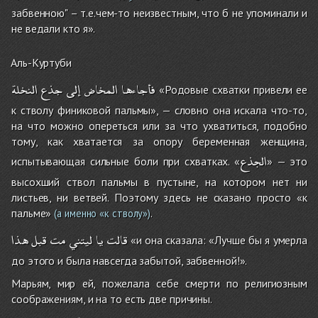
забвенною" – т.е.чем-то неизвестным, что б не упоминали и
не ведали кто я».
Аль-Куртуби
فأجاءها
المخاض
إلى
جذع
النخلة
«Родовые схватки привели ее
к стволу финиковой пальмы», — словно она искала что-то,
на что можно опереться или за что ухватиться, подобно
тому, как хватается за опору беременная женщина,
الجذع
испытывающая сильные боли при схватках. «
» — это
высохший ствол пальмы в пустыне, на котором нет ни
листьев, ни ветвей. Поэтому здесь не сказано просто «к
пальме»
.
(а именно «к стволу»)
قالت
يا
ليتني
مت
قبل
هذا
«и она сказала: «Лучше бы я умерла
до этого и была навсегда забытой, забвенной!».
Марьям, мир ей, пожелала себе смерти по религиозным
соображениям, и на то есть две причины.