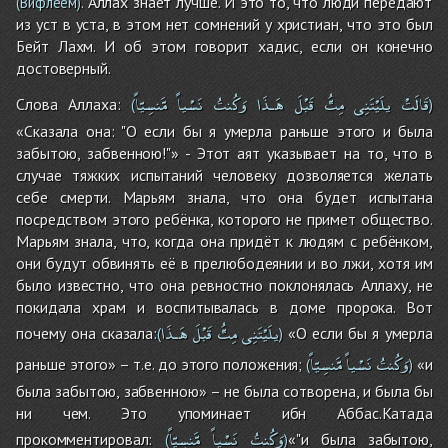
. Аллах знает лучше. И это то, что люди передают
(Вифлеем)
из уст в уста, в этом нет сомнений у христиан, что это был
Бейт Лахм. И об этом говорит хадис, если он конечно
достоверный.
قَالَتْ
يلَيْتَنِى
مِتُّ
قَبْلَ
هَـذَا
وَكُنتُ
نَسْياً
مَّنسِيّاً
Слова Аллаха:
(
)
«Сказала она: "О если бы я умерла раньше этого и была
забытою, забвенною!"» - Этот аят указывает на то, что в
случае тяжких испытаний человеку дозволяется желать
себе смерти. Марьям знала, что она будет испытана
посредством этого ребёнка, которого не примет общество.
Марьям знала, что, когда она придёт к людям с ребёнком,
они будут обвинять её в прелюбодеянии и во лжи, хотя им
было известно, что она ревностно поклонялась Аллаху, не
покидала храм и воспитывалась в доме пророка. Вот
يلَيْتَنِى
مِتُّ
قَبْلَ
هَـذَا
почему она сказала:
«О если бы я умерла
(
)
وَكُنتُ
نَسْياً
مَّنسِيّاً
раньше этого» – т.е. до этого положения;
«и
(
)
была забытою, забвенною» – не была сотворена, и была бы
ни чем. Это упоминает ибн Аббас.Катада
وَكُنتُ
نَسْياً
مَّنسِيّاً
прокомментировал:
«"и была забытою,
(
)