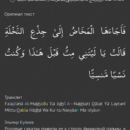
Оригинал текст
فَأَجَاءَهَا الْمَخَاضُ إِلَىٰ جِذْعِ النَّخْلَةِ
قَالَتْ يَا لَيْتَنِي مِتُّ قَبْلَ هَـٰذَا وَكُنتُ
نَسْيًا مَّنسِيًّا
Транслит
Fa'aj
ā
'ahā
A
l-Ma
kh
ā
đu 'Ilá Ji
dh
`i
A
n
-Na
kh
lati Qālat Yā Laytanī
Mittu Qa
b
la Hā
dh
ā Wa Ku
n
tu Nasyāa
n
Ma
n
sīyā
an
Эльмир Кулиев
Родовые схватки привели ее к стволу финиковой пальмы, и