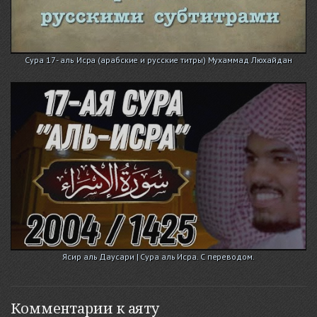
Сура 17 - аль Исра (арабские и русские титры) Мухаммад Люхайдан
Ясир аль Даусари | Сура аль Исра. С переводом.
Комментарии к аяту