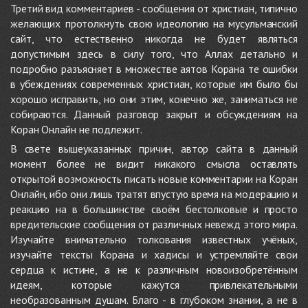
Третий вид комментариев - сообщения от христиан, типично
желающих протолкнуть свою идеологию на мусульманский
сайт, что естественно никогда не будет являться
допустимым здесь в силу того, что Аллах детально и
подробно разъясняет в множестве аятов Корана те ошибки
в убеждениях современных христиан, которые им было бы
хорошо исправить, но они этим, конечно же, заниматься не
собираются. Данный разговор закрыт и обсуждениям на
Коран Онлайн не подлежит.
В свете вышеуказанных причин, автор сайта в данный
момент более не видит никакого смысла оставлять
открытой возможность писать новые комментарии на Коран
Онлайн, ибо они лишь тратят впустую время на модерацию и
реакцию на в большинстве своём бестолковые и просто
вредительские сообщения от различных невежд этого мира.
Изучайте внимательно толкования известных учёных,
изучайте тексты Корана и хадисы и устремляйте свои
сердца к истине, а не к различным новоизобретённым
идеям, которые кажутся привлекательными
необразованным душам. Благо - в глубоком знании, а не в