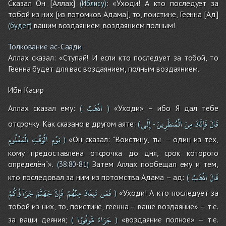
Сказал Он [Аллах]
: «Уходи! А кто последует за
(Иблису)
тобой из них [из потомков Адама], то, поистине, Геенна [Ад]
вашим воздаянием, воздаянием полным!
(будет)
Толкование ас-Саади
Аллах сказал: «Ступай! И если кто последует за тобой, то
Геенна будет для вас воздаянием, полным воздаянием.
Ибн Касир
اذْهَبْ
Аллах сказал ему:
«Уходи» – ибо Я дал тебе
(
)
قَالَ
فَإِنَّكَ
مِنَ
الْمُنظَرِينَ
إِلَى
отсрочку. Как сказано в другом аяте:
(
-
يَوْمِ
الْوَقْتِ
الْمَعْلُومِ
«Он сказал: "Воистину, ты — один из тех,
)
кому предоставлена отсрочка до дня, срок которого
определён"».
Затем Аллах пообещал ему и тем,
(
38:80-81
)
قَالَ
اذْهَبْ
кто последовал за ним из потомства Адама – ад:
(
فَمَن
تَبِعَكَ
مِنْهُمْ
فَإِنَّ
جَهَنَّمَ
جَزَآؤُكُمْ
«Уходи! А кто последует за
)
тобой из них, то, поистине, геенна – ваше воздаяние» – т.е.
جَزَاءً
مَّوفُورًا
за ваши деяния;
«воздаяние полное» – т.е.
(
)