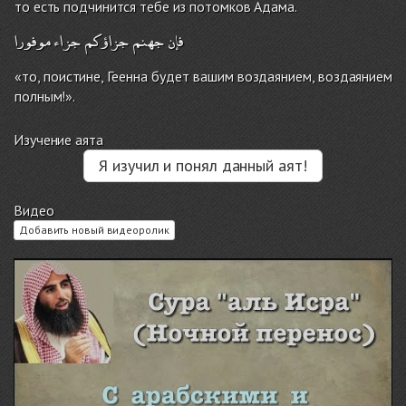
то есть подчинится тебе из потомков Адама.
فإن
جهنم
جزاؤكم
جزاء
موفورا
«то, поистине, Геенна будет вашим воздаянием, воздаянием
полным!».
Изучение аята
Я изучил и понял данный аят!
Видео
Добавить новый видеоролик