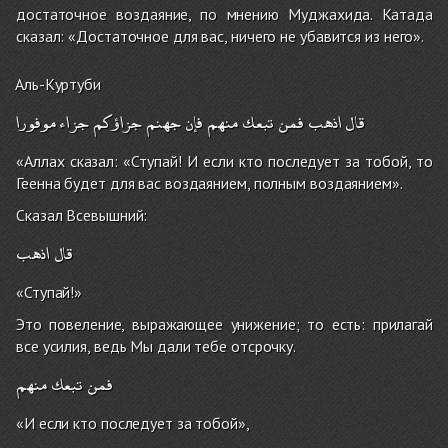
достаточное воздаяние, по мнению Муджахида. Катада
сказал: «Достаточное для вас, ничего не убавится из него».
Аль-Куртуби
قال
اذهب
فمن
تبعك
منهم
فإن
جهنم
جزاؤكم
جزاء
موفورا
«Аллах сказал: «Ступай! И если кто последует за тобой, то
Геенна будет для вас воздаянием, полным воздаянием».
Сказал Всевышний:
قال
اذهب
«Ступай!»
Это повеление, выражающее унижение; то есть: прилагай
все усилия, ведь Мы дали тебе отсрочку.
فمن
تبعك
منهم
«И если кто последует за тобой»,