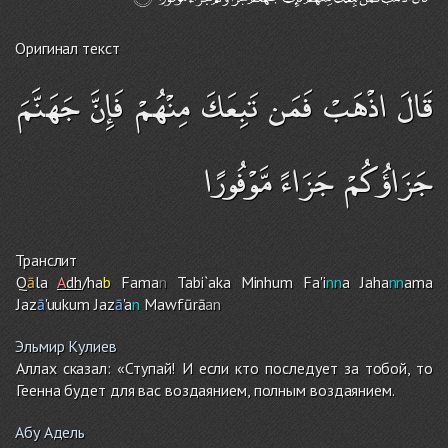
Оригинал текст
قَالَ اذْهَبْ فَمَن تَبِعَكَ مِنْهُمْ فَإِنَّ جَهَنَّمَ
جَزَاؤُكُمْ جَزَاءً مَّوْفُورًا
Транслит
Q
ā
la
A
dh
/ha
b
Fama
n
Tabi`aka Minhu
m
Fa'i
nn
a Jaha
nn
ama
Jaz
ā
'uuku
m
Jaz
ā
'a
n
Mawfūrā
an
Эльмир Кулиев
Аллах сказал: «Ступай! И если кто последует за тобой, то
Геенна будет для вас воздаянием, полным воздаянием.
Абу Адель