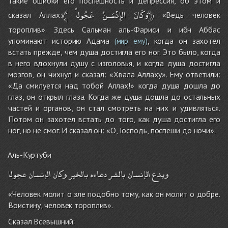
такие ошибки его поспешность и депрессия, об этом и
﴾
الإِنْسَـنُ
وَكَانَ
عَجُولاً﴿
сказал Аллах:
«Ведь человек
тороплив». Здесь Сальман аль-Фариси и ибн Аббас
упоминают историю Адама
, когда он захотел
(мир ему)
встать прежде, чем душа достигла его ног. Это было, когда
в него вдохнули душу с изголовья, и когда душа достигла
мозгов, он чихнул и сказал: «Хвала Аллаху». Ему ответили:
«Да смилуется над тобой Аллах!» когда душа дошла до
глаз, он открыл глаза. Когда же душа дошла до остальных
частей и органов, он стал смотреть на них и удивляться.
Потом он захотел встать до того, как душа достигла его
ног, но не смог. И сказал он: «О, Господь, поспеши до ночи».
Аль-Куртуби
ويدع
الإنسان
بالشر
دعاءه
بالخير
وكان
الإنسان
عجولا
«Человек молит о зле подобно тому, как он молит о добре.
Воистину, человек тороплив».
Сказал Всевышний: