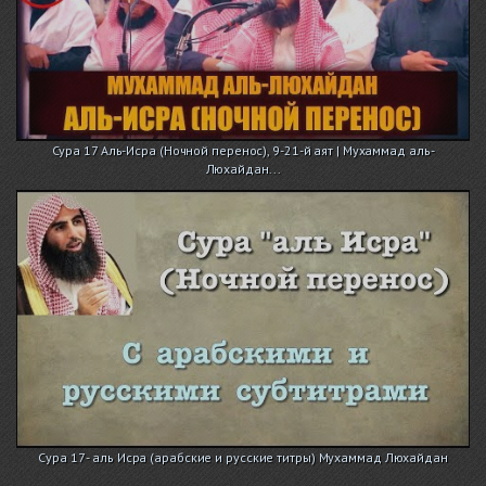
Сура 17 Аль-Исра (Ночной перенос), 9-21-й аят | Мухаммад аль-
Люхайдан...
Сура 17 - аль Исра (арабские и русские титры) Мухаммад Люхайдан