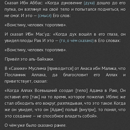
Сказал Ибн Аббас: «Когда дуновение
дошло до его
(духа)
пупка, он взглянул на своё тело и попытался подняться, но
не смог. И это —
Его слов:
(смысл)
«Воистину, человек тороплив».
И сказал Ибн Мас‘уд: «Когда дух вошёл в его глаза, он
увидел плоды Рая. И это —
в Его словах:
(то, о чём сказано)
«Воистину, человек тороплив».
Привёл это аль-Байхаки.
В «Сахихе» Муслима [приводится] от Анаса ибн Малика, что
Посланник Аллаха, да благословит его Аллах и
приветствует, сказал:
«Когда Аллах Всевышний создал [тело] Адама в Раю, Он
оставил его [так] на то время, которое пожелал. Иблис же
стал обходить его вокруг, разглядывая, что это такое. Когда
же он увидел, что он [Адам] полый [внутри], то понял, что
это создание — не способное владеть собой».
О чём уже было сказано ранее.