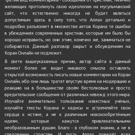
желающих протолкнуть свою идеологию на мусульманский
сайт, что естественно никогда не будет являться
допустимым здесь в силу того, что Аллах детально и
подробно разъясняет в множестве аятов Корана те ошибки
в убеждениях современных христиан, которые им было бы
хорошо исправить, но они этим, конечно же, заниматься не
собираются. Данный разговор закрыт и обсуждениям на
Коран Онлайн не подлежит.
В свете вышеуказанных причин, автор сайта в данный
момент более не видит никакого смысла оставлять
открытой возможность писать новые комментарии на Коран
Онлайн, ибо они лишь тратят впустую время на модерацию и
реакцию на в большинстве своём бестолковые и просто
вредительские сообщения от различных невежд этого мира.
Изучайте внимательно толкования известных учёных,
изучайте тексты Корана и хадисы и устремляйте свои
сердца к истине, а не к различным новоизобретённым
идеям, которые кажутся привлекательными
необразованным душам. Благо - в глубоком знании, а не в
следовании страстям. И пусть Аллах поведёт всех