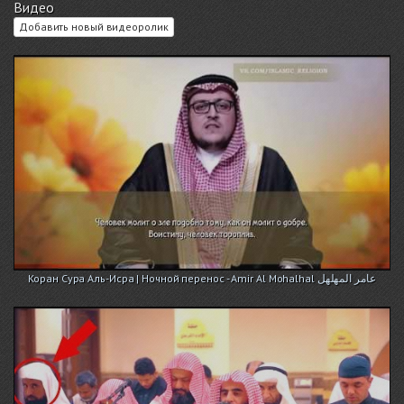
Видео
Добавить новый видеоролик
Коран Сура Аль-Исра | Ночной перенос - Amir Al Mohalhal عامر المهلهل