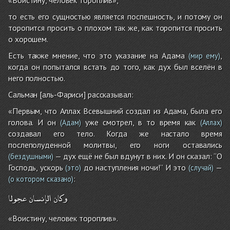
«Воистину, человек тороплив»,
то есть его сущностью является поспешность, и потому он
торопится просить о плохом так же, как торопится просить
о хорошем.
Есть также мнение, что это указание на Адама
,
(мир ему)
когда он попытался встать до того, как дух был вселён в
него полностью.
Сальман [аль-Фариси] рассказывал:
«Первым, что Аллах Всевышний создал из Адама, была его
голова. И он
уже смотрел, в то время как
(Адам)
(Аллах)
создавал его тело. Когда же настало время
послеполуденной молитвы, его ноги оставались
— дух ещё не был вдунут в них. И он сказал: “О
(бездушными)
Господь, ускорь
до наступления ночи!” И это
—
(это)
(случай)
:
(о котором сказано)
وكان
الإنسان
عجولا
«Воистину, человек тороплив».