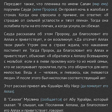
Передают также, что пленника по имени Салам
(мир ему)
поручили Сауде
. Он провел ночь в жалобах и
(жене Пророка)
стонах. Когда она спросила о причине, он ответил: «Я
страдаю от сильной усталости и тягот плена». Тогда она
ослабила путы на его плечах, а когда уснула, он сбежал.
Сауда рассказала об этом Пророку, да благословит его
Аллах и приветствует, и он воскликнул: «Да отсечет Аллах
твои руки!» Утром она в страхе ждала, что наказание
постигнет ее. Тогда Пророк, да благословит его Аллах и
приветствует, объяснил: «Я обратился к Аллаху Всевышнему
с мольбой: если я в гневе прокляну кого-то из моей семьи,
кто не заслуживает проклятия, пусть это обернется для него
милостью. Ведь я — человек, и гневаюсь, как гневаются
люди». И после этого был ниспослан соответствующий аят.
Этот рассказ привел аль-Кушайри Абу Наср
(да помилует его
.
Аллах)
В "Сахихе" Муслима
от Абу Хурайры, который
(сообщается)
сказал: "Я слышал, как Посланник Аллаха, да благословит
его Аллах и приветствует, говорил: