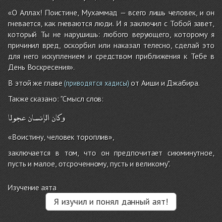
«О Аллах! Поистине, Мухаммад — всего лишь человек, и он
гневается, как гневаются люди. И я заключил с Тобой завет,
который Ты не нарушишь: любого верующего, которому я
причинил вред, оскорбил или наказал телесно, сделай это
для него искуплением и средством приближения к Тебе в
День Воскресения».
В этой же главе
от Аиши и Джабира.
(приводятся хадисы)
Также сказано: "Смысл слов:
وكان
الإنسان
عجولا
«Воистину, человек тороплив»,
заключается в том, что он предпочитает сиюминутное,
пусть и малое, отсроченному, пусть и великому".
Изучение аята
Я изучил и понял данный аят!