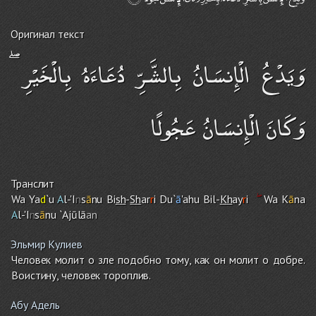
Оригинал текст
وَيَدْعُ الْإِنسَانُ بِالشَّرِّ دُعَاءَهُ بِالْخَيْرِ ۖ
وَكَانَ الْإِنسَانُ عَجُولًا
Транслит
Wa Ya
d
`u
A
l-'I
n
s
ā
nu Bi
sh
-
Sh
ar
r
i Du`
ā
'ah
u
Bil-
Kh
ay
r
i
Wa K
ā
na
A
l-'I
n
s
ā
nu `Ajūlā
an
Эльмир Кулиев
Человек молит о зле подобно тому, как он молит о добре.
Воистину, человек тороплив.
Абу Адель