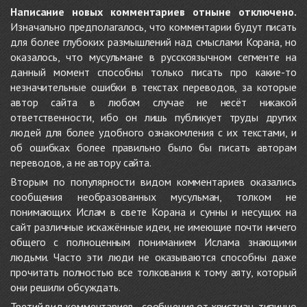
Написание новых комментариев отныне отключено.
Изначально предполагалось, что комментарии будут писать
для более глубоких размышлений над смыслами Корана, но
оказалось, что мусульмане в русскоязычном сегменте на
данный момент способны только писать про какие-то
незначительные ошибки в текстах переводов, за которые
автор сайта в любом случае не несёт никакой
ответственности, ибо он лишь публикует труды других
людей для более удобного ознакомления с их текстами, и
об ошибках более правильно было бы писать авторам
переводов, а не автору сайта.
Вторым по популярности видом комментариев оказались
сообщения необразованных мусульман, толком не
понимающих Ислам в свете Корана и сунны и несущих на
сайт различные искажённые идеи, не имеющие почти ничего
общего с полноценным пониманием Ислама знающими
людьми. Часто эти люди не оказываются способны даже
прочитать полностью все толкования к тому аяту, который
они решили обсуждать.
Третий вид комментариев - сообщения от христиан, типично