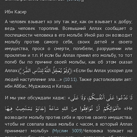
Ибн Касир
А человек взывает ко злу так же, как он взывает к добру;
ведь человек тороплив. Всевышний Аллах сообщает о
поспешности человека в его мольбе. Иной раз он возводит
мольбу против самого себя, своих детей и своего
имущества, прося о смерти, погибели, разрушении или
проклятии и т.п. И если бы Аллах принял его мольбу, то тот
погиб бы по причине своей мольбы, как об этом сказал
﴾
لِلنَّاسِ
اللَّهُ
يُعَجِّلُ
وَلَوْ
الشَّرِّ﴿
Аллах:
«Если бы Аллах ускорил для
людей наступление зла….»
. Также растолковали аят:
(
10:11
)
ибн Аббас, Муджахид и Катада.
لَا
تَدْعُوا
عَلَى
أَنْفُسِكُمْ،
وَلَا
عَلَى
И мы уже обсуждали хадис: «
أَمْوَالِكُمْ
أَنْ
تُوَافِقُوا
مِنَ
اللهِ
سَاعَةَ
إِجَابَةٍ
يَسْتَجِيبُ
فِيهَا
» «Не
возводите мольбу против себя и против своего имущества,
чтобы не совпала ваша мольба с часом, в который Аллах
принимает мольбу»
.Человека толкает на
(Муслим 3009)