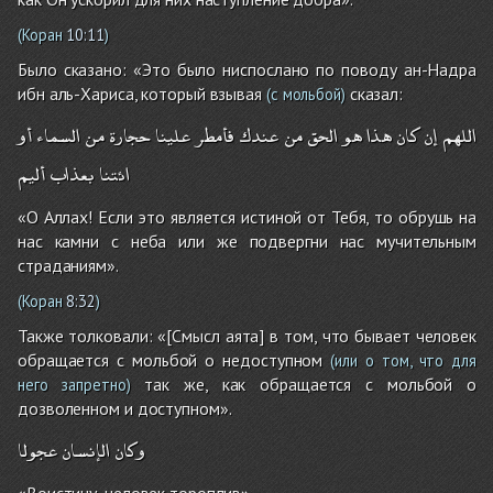
(Коран
10:11
)
Было сказано: «Это было ниспослано по поводу ан-Надра
ибн аль-Хариса, который взывая
сказал:
(с мольбой)
اللهم
إن
كان
هذا
هو
الحق
من
عندك
فأمطر
علينا
حجارة
من
السماء
أو
ائتنا
بعذاب
أليم
«О Аллах! Если это является истиной от Тебя, то обрушь на
нас камни с неба или же подвергни нас мучительным
страданиям».
(Коран
8:32
)
Также толковали: «[Смысл аята] в том, что бывает человек
обращается с мольбой о недоступном
(или о том, что для
так же, как обращается с мольбой о
него запретно)
дозволенном и доступном».
وكان
الإنسان
عجولا