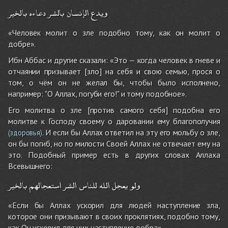
ويدع
الإنسان
بالشر
دعاءه
بالخير
«Человек молит о зле подобно тому, как он молит о
добре».
Ибн Аббас и другие сказали: «Это — когда человек в гневе и
отчаянии призывает [зло] на себя и свою семью, прося о
том, о чём он не желал бы, чтобы было исполнено,
например: "О Аллах, погуби его!" и тому подобное».
Его молитва о зле [против самого себя] подобна его
молитве к Господу своему о даровании ему благополучия
. И если бы Аллах ответил на эту его мольбу о зле,
(здоровья)
он бы погиб, но по милости Своей Аллах не отвечает ему на
это. Подобный пример есть в других словах Аллаха
Всевышнего:
ولو
يعجل
الله
للناس
الشر
استعجالهم
بالخير
«Если бы Аллах ускорил для людей наступление зла,
которое они призывают в своих проклятиях, подобно тому,
как Он ускорил для них наступление добра».