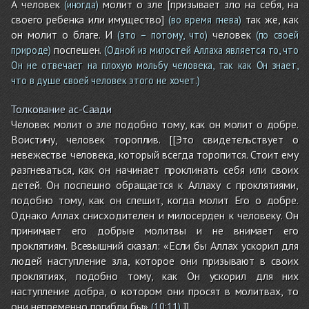
А человек
молит о зле [призывает зло на себя, на
(иногда)
своего ребенка или имущество]
так же, как
(во время гнева)
он молит о благе. И
человек
(это – потому, что)
(по своей
поспешен.
природе)
(Одной из милостей Аллаха является то, что
Он не отвечает на плохую мольбу человека, так как Он знает,
что в душе своей человек этого не хочет.)
Толкование ас-Саади
Человек молит о зле подобно тому, как он молит о добре.
Воистину, человек тороплив. [[Это свидетельствует о
невежестве человека, который всегда торопится. Стоит ему
разгневаться, как он начинает проклинать себя или своих
детей. Он поспешно обращается к Аллаху с проклятиями,
подобно тому, как он спешит, когда молит Его о добре.
Однако Аллах снисходителен и милосерден к человеку. Он
принимает его добрые молитвы и не внимает его
проклятиям. Всевышний сказал: «Если бы Аллах ускорил для
людей наступление зла, которое они призывают в своих
проклятиях, подобно тому, как Он ускорил для них
наступление добра, о котором они просят в молитвах, то
они непременно погибли бы»
.]]
(
10:11
)