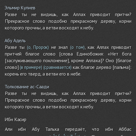
Эльмир Кулиев
Разве ты не видишь, как Аллах приводит притчи?
Прекрасное слово подобно прекрасному дереву, корни
которого прочны, а ветви восходят к небу.
Абу Адель
Разве ты
не знал
, как Аллах приводит
(о, Пророк)
(о том)
притчей благое слово [слова Единобожия: «Нет бога
[заслуживающего поклонение], кроме Аллаха]? Оно [благое
слово]
как благое дерево [пальма]:
(в примере)
(сравнивается)
корень его тверд, а ветви его в небе.
Толкование ас-Саади
Разве ты не видишь, как Аллах приводит притчи?
Прекрасное слово подобно прекрасному дереву, корни
которого прочны, а ветви восходят к небу.
Ибн Касир
Али ибн Абу Тальха передаёт, что ибн Аббас