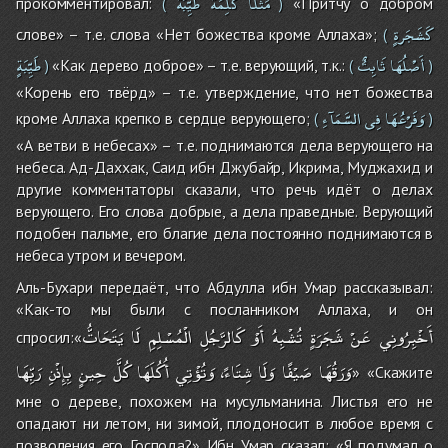
مَثَلاً
كَلِمَةً
طَيِّبَةً
прокомментировал:
«Притчу о добром
(
)
كَشَجَرةٍ
слове» – т.е. слова «Нет божества кроме Аллаха»;
(
أَصْلُهَا
ثَابِتٌ
طَيِّبَةٍ
«Как дерево доброе» – т.е. верующий, т.к.:
)
(
)
«Корень его твёрд» – т.е. утверждение, что нет божества
وَفَرْعُهَا
فِى
السَّمَآءِ
кроме Аллаха крепко в сердце верующего;
(
)
«А ветви в небесах» – т.е. поднимаются дела верующего на
небеса. Ад-Даххак, Саид ибн Джубайр, Икрима, Муджахид и
другие комментаторы сказали, что речь идёт о делах
верующего. Его слова добрые, а дела праведные. Верующий
подобен пальме, его благие дела постоянно поднимаются в
небеса утром и вечером.
Аль-Бухари передаёт, что Абдулла ибн Умар рассказывал:
«Как-то мы были с посланником Аллаха, и он
أَخْبِرُونِي
عَنْ
شَجَرَةٍ
تُشْبِهُ
أَوْ
كَالرَّجُلِ
الْمُسْلِمِ
لَا
يَتَحَاتُّ
спросил:«
وَرَقُهَا
صَيْفًا
وَلَا
شِتَاءً،
وَتُؤْتِي
أُكُلَهَا
كُلَّ
حِينٍ
بِإِذْنِ
رَبِّهَا
» «Скажите
мне о дереве, похожем на мусульманина. Листья его не
опадают ни летом, ни зимой, плодоносит в любое время с
позволения его Господа?» Ибн Умар сказал: «Я подумал о