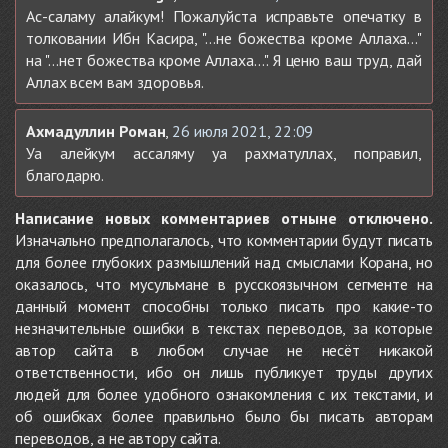
Ас-саламу алайкум! Пожалуйста исправьте опечатку в
толковании Ибн Касира, "...не божества кроме Аллаха..."
на "...нет божества кроме Аллаха...". Я ценю ваш труд, дай
Аллах всем вам здоровья.
Ахмадуллин Роман
,
26 июля 2021, 22:09
Уа алейкум ассаляму уа рахматуллах, поправил,
благодарю.
Написание новых комментариев отныне отключено.
Изначально предполагалось, что комментарии будут писать
для более глубоких размышлений над смыслами Корана, но
оказалось, что мусульмане в русскоязычном сегменте на
данный момент способны только писать про какие-то
незначительные ошибки в текстах переводов, за которые
автор сайта в любом случае не несёт никакой
ответственности, ибо он лишь публикует труды других
людей для более удобного ознакомления с их текстами, и
об ошибках более правильно было бы писать авторам
переводов, а не автору сайта.