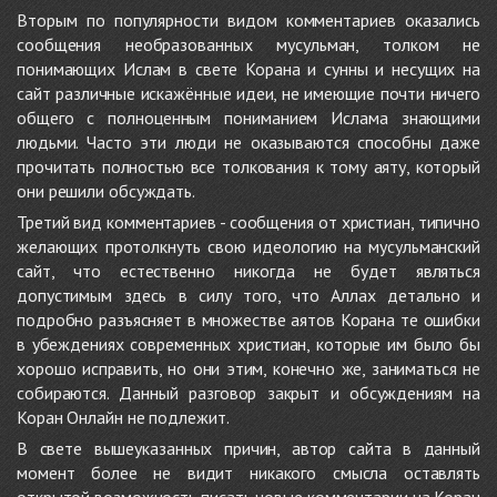
Вторым по популярности видом комментариев оказались
сообщения необразованных мусульман, толком не
понимающих Ислам в свете Корана и сунны и несущих на
сайт различные искажённые идеи, не имеющие почти ничего
общего с полноценным пониманием Ислама знающими
людьми. Часто эти люди не оказываются способны даже
прочитать полностью все толкования к тому аяту, который
они решили обсуждать.
Третий вид комментариев - сообщения от христиан, типично
желающих протолкнуть свою идеологию на мусульманский
сайт, что естественно никогда не будет являться
допустимым здесь в силу того, что Аллах детально и
подробно разъясняет в множестве аятов Корана те ошибки
в убеждениях современных христиан, которые им было бы
хорошо исправить, но они этим, конечно же, заниматься не
собираются. Данный разговор закрыт и обсуждениям на
Коран Онлайн не подлежит.
В свете вышеуказанных причин, автор сайта в данный
момент более не видит никакого смысла оставлять