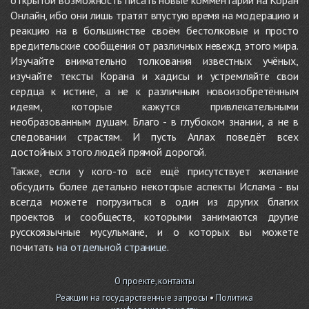
открытой возможность писать новые комментарии на Коран
Онлайн, ибо они лишь тратят впустую время на модерацию и
реакцию на в большинстве своём бестолковые и просто
вредительские сообщения от различных невежд этого мира.
Изучайте внимательно толкования известных учёных,
изучайте тексты Корана и хадисы и устремляйте свои
сердца к истине, а не к различным новоизобретённым
идеям, которые кажутся привлекательными
необразованным душам. Благо - в глубоком знании, а не в
следовании страстям. И пусть Аллах поведёт всех
достойных этого людей прямой дорогой.
Также, если у кого-то всё ещё присутствует желание
обсудить более детально некоторые аспекты Ислама - вы
всегда можете погрузиться в один из других благих
проектов и сообществ, которыми занимаются другие
русскоязычные мусульмане, и о которых вы можете
почитать
на отдельной странице
.
О проекте, контакты
Реакции на государственные запросы
•
Политика