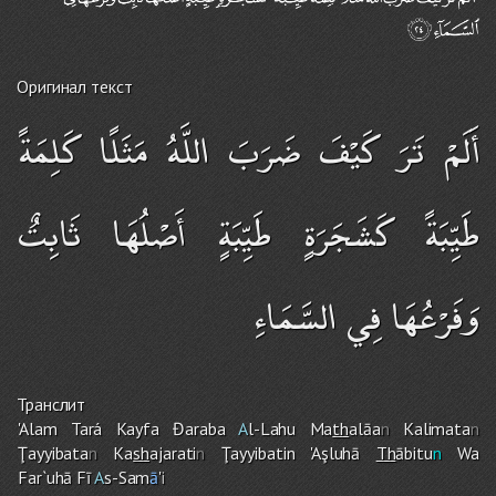
Оригинал текст
أَلَمْ تَرَ كَيْفَ ضَرَبَ اللَّهُ مَثَلًا كَلِمَةً
طَيِّبَةً كَشَجَرَةٍ طَيِّبَةٍ أَصْلُهَا ثَابِتٌ
وَفَرْعُهَا فِي السَّمَاءِ
Транслит
'Ala
m
Tará Kayfa Đaraba
A
l-Lah
u
Ma
th
alāa
n
Kalimata
n
Ţayyibata
n
Ka
sh
ajarati
n
Ţayyibatin 'Aşluhā
Th
ābitu
n
Wa
Far`uhā Fī
A
s-Sam
ā
'
i