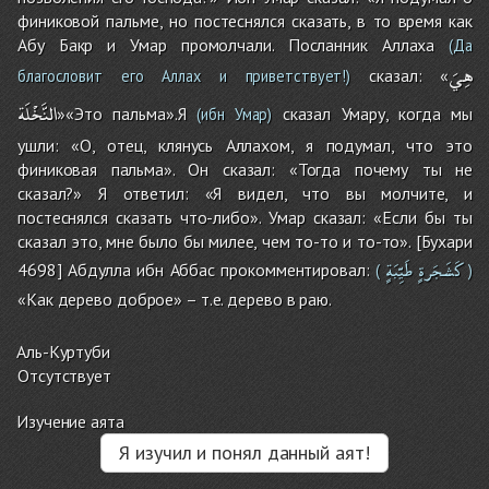
финиковой пальме, но постеснялся сказать, в то время как
Абу Бакр и Умар промолчали. Посланник Аллаха
(Да
هِيَ
сказал: «
благословит его Аллах и приветствует!)
النَّخْلَة
»«Это пальма».Я
сказал Умару, когда мы
(ибн Умар)
ушли: «О, отец, клянусь Аллахом, я подумал, что это
финиковая пальма». Он сказал: «Тогда почему ты не
сказал?» Я ответил: «Я видел, что вы молчите, и
постеснялся сказать что-либо». Умар сказал: «Если бы ты
сказал это, мне было бы милее, чем то-то и то-то». [Бухари
كَشَجَرةٍ
طَيِّبَةٍ
4698] Абдулла ибн Аббас прокомментировал:
(
)
«Как дерево доброе» – т.е. дерево в раю.
Аль-Куртуби
Отсутствует
Изучение аята
Я изучил и понял данный аят!