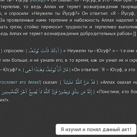
терпелив, то ведь Аллах не теряет вознаграждения творящи
ф, и спросили: «Неужели ты Йусуф?» Он ответил: «Я - Йусуф,
 За проявленные нами терпение и набожность Аллах наделил н
шать грехи, стойко переносит трудности и терпеливо выполня
едь Аллах не теряет вознаграждения добродетельных рабов».]]
أَءِنَّكَ
لأَنتَ
يُوسُفُ
спросили:
« Неужели ты—Юсуф? »— т.е.они о
 )
(
)
или больше, и не узнали его, в то время, как он узнал их и скр
قَالَ
أَنَاْ
يُوسُفُ
وَهَـٰذَا
أَخِى
—Юсуф? ».
«Он ответил: ‘‘Я — Юсуф, а это 
(
)
قَدْ
مَنَّ
ٱللَّهُ
عَلَيـْنَآ
сказал:
«Аллах оказал на
гословит его Аллах!)
(
)
إِنَّهُ
مَن
يـَتَّقِ
وَيِصْبِرْ
فَإِنَّ
ٱللَّهَ
لاَ
يُضِيعُ
أَجْرَ
ٱلْمُحْسِنِين
«Поистине, кто бог
(
)
х!».
Я изучил и понял данный аят!