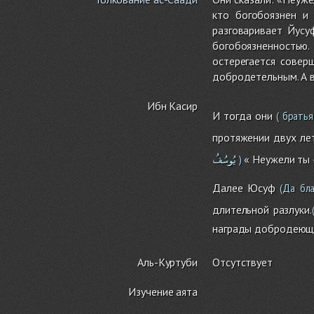
кто богобоязнен и 
разговаривает Йусу
богобоязненностью.
остерегается совер
добродетельным. А в
Ибн Касир
И тогда они
( братья
протяжении двух лет 
يُوسُفُ
« Неужели ты 
)
Далее Юсуф
(Да бла
длительной разлуки.
награды добродеющи
Аль-Куртуби
Отсутствует
Изучение аята