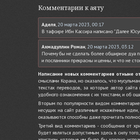
Комментарии к аяту
Аделя
,
20 марта 2023, 00:17
В тафсире Ибн Кассира написано "Далее Юсуф (
Ахмадуллин Роман
,
20 марта 2023, 03:12
Почему бы не сделать более обширное дуа по
и посланники прекрасны и ценны, и что не ст
Написание новых комментариев отныне о
смыслами Корана, но оказалось, что мусульма
текстах переводов, за которые автор сайта
удобного ознакомления с их текстами, и об ош
Вторым по популярности видом комментариев
несущих на сайт различные искажённые идеи
оказываются способны даже прочитать полност
Третий вид комментариев - сообщения от хри
будет являться допустимым здесь в силу тог
христиан, которые им было бы хорошо исправ