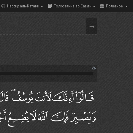
Нассир аль-Катами
Толкование ас-Саади
Полезное
→