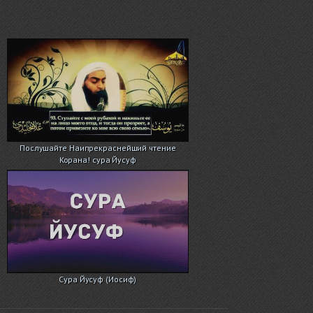
Послушайте Наипрекраснейший чтение
Корана! сура Йусуф
Сура Йусуф (Иосиф)