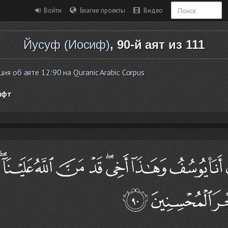
Войти
Благие проекты
Видео
Йусуф (Иосиф)
, 90-й аят из 111
я об аяте 12:90 на Quranic Arabic Corpus
ифт