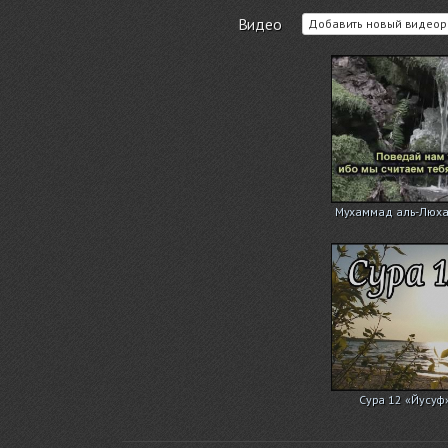
Видео
Добавить новый видеор
Мухаммад аль-Люхай
Сура 12 «Йусуф