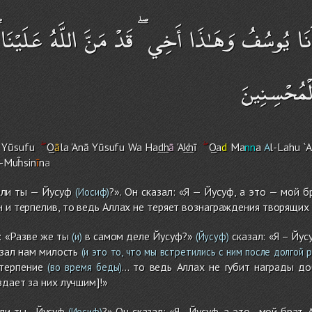
نَا يُوسُفُ وَهَـٰذَا أَخِي ۖ قَدْ مَنَّ اللَّهُ عَلَيْنَا ۖ 
الْمُحْسِنِينَ
 Yūsufu
Q
ā
la 'Anā Yūsufu Wa Ha
dh
ā
'A
kh
ī
Qa
d
Ma
nn
a
A
l-Lah
u
`A
l-Muĥsin
ī
n
a
ели ты — Йусуф
?». Он сказал: «Я — Йусуф, а это — мой б
(Иосиф)
н и терпелив, то ведь Аллах не теряет вознаграждения творящих
: «Разве же ты
в самом деле Йусуф?»
сказал: «Я – Йус
(и)
(Йусуф)
азал нам ми­лость
(и это то, что мы встретились с ним после долгой р
терпение
... то ведь Аллах не гу­бит награды 
(во время беды)
здает за них лучшим]!»
ли ты - Йусуф
?» Он сказал: «Я - Йусуф, а это - мой брат
(Иосиф)