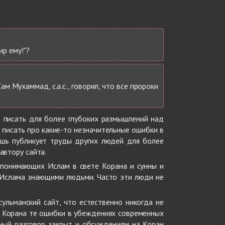
ир ему!"?
 Мухаммад, с.а.с., говорил, что все пророки
 писать для более глубоких размышлений над
 писать про какие-то незначительные ошибки в
ишь публикует труды других людей для более
автору сайта.
 понимающих Ислам в свете Корана и сунны и
 Ислама знающими людьми. Часто эти люди не
ульманский сайт, что естественно никогда не
в Корана те ошибки в убеждениях современных
нный разговор закрыт и обсуждениям на Коран