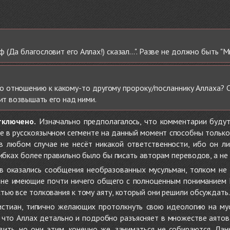
Да благословит его Аллах!) сказал...". Разве не должно быть "М
 отношению к какому-то другому пророку/посланнику Аллаха? Сам
оит возвышать его над ними.
тключено.
Изначально предполагалось, что комментарии будут
не в русскоязычном сегменте на данный момент способны только
 в любом случае не несёт никакой ответственности, ибо он л
ибках более правильно было бы писать авторам переводов, а не 
 оказались сообщения необразованных мусульман, толком не
, не имеющие почти ничего общего с полноценным пониманием
ью все толкования к тому аяту, который они решили обсуждать.
стиан, типично желающих протолкнуть свою идеологию на мус
о, что Аллах детально и подробно разъясняет в множестве аято
ить, но они этим, конечно же, заниматься не собираются. Да