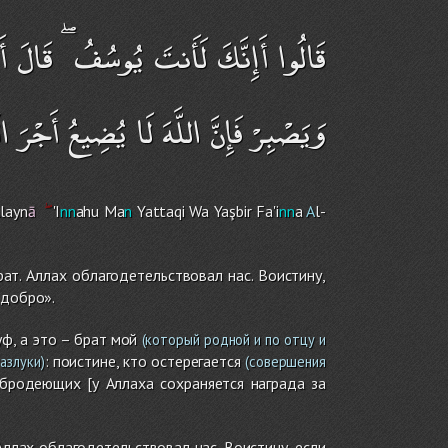
قَالُوا أَإِنَّكَ لَأَنتَ يُوسُفُ ۖ قَالَ أَ
وَيَصْبِرْ فَإِنَّ اللَّهَ لَا يُضِيعُ أَجْرَ 
layn
ā
'I
nn
ah
u
Ma
n
Yattaqi Wa Yaşbir Fa'i
nn
a
A
l-
рат. Аллах облагодетельствовал нас. Воистину,
 добро».
уф, а это – брат мой
(который родной и по отцу и
: поистине, кто остерегается
азлуки)
(совершения
добродеющих [у Аллаха сохраняется награда за
. Аллах облагодетельствовал нас. Воистину, если