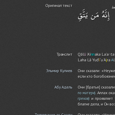
Оригинал текст
إِنَّهُ مَن يَتَّقِ
Транслит
Qāl
ū
'A'i
nn
aka La'a
n
ta
Laha Lā Yuđ
ī
`u 'A
j
ra
A
Эльмир Кулиев
Они сказали: «Неуж
если кто богобоязне
Абу Адель
Они [братья] сказали
. Аллах ок
по матери)
и проявляет 
грехов)
благие дела, и Он во
Толкование ас-Саади
Они сказали: «Неуже