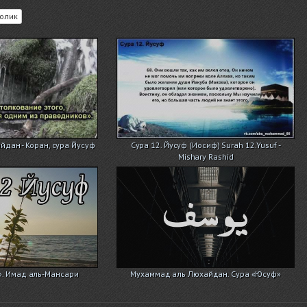
олик
дан - Коран, сура Йусуф
Сура 12. Йусуф (Иосиф) Surah 12.Yusuf -
Mishary Rashid
». Имад аль-Мансари
Мухаммад аль Люхайдан. Сура «Юсуф»