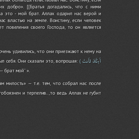
х добро». [[Братья догадались, что с ними
 а это - мой брат. Аллах одарил нас верой и
ас властью на земле. Воистину, если человек
ет повеления своего Господа, то он является
чень удивились, что они приезжают к нему на
أَءِنَّكَ
لأَنتَ
ыл себя. Они сказали это, вопрошая:
(
— брат мой’’ ».
м милость» — т.е. тем, что собрал нас после
обоязнен и терпелив..,то ведь Аллах не губит