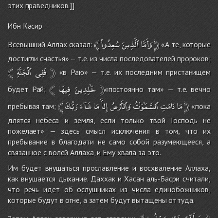
этих праведников.]]
Ибн Касир
﴾
سُعِدُواْ
ٱلَّذِينَ
وَأَمَّا
﴿
Всевышний Аллах сказал:
«А те, которые
достигли счастья» — т.е. из числа последователей пророков;
﴾
ٱلْجَنَّةِ
فَفِى
﴿
«в Раю» — т.е. их последним пристанищем
﴾
فِيهَا
خَٰلِدِينَ
﴿
будет Рай;
«постоянно там» — т.е. вечно
﴾
رَبُّكَ
شَآءَ
مَا
إِلاَّ
وَٱلأَرْضُ
ٱلسَّمَٰوَٰتُ
دَامَتِ
مَا
﴿
пребывая там;
«пока
длятся небеса и земля, если только твой Господь не
пожелает» — здесь смысл исключения в том, что их
пребывание в благодати не само собой разумеющееся, а
связанное с волей Аллаха, и Ему хвала за это.
Им будет внушаться прославление и восхваление Аллаха,
как внушается дыхание. Даххак и Хасан аль-Басри считали,
что речь идет об ослушниках из числа единобожников,
которые будут в огне, а затем будут вытащены оттуда.