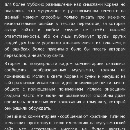
для более глубоких размышлений над смыслами Корана, но
оказалось, что мусульмане в русскоязычном сегменте на
данный момент способны только писать про какие-то
незначительные ошибки в текстах переводов, за которые
автор сайта в любом случае не несёт никакой
ответственности, ибо он лишь публикует труды других
людей для более удобного ознакомления с их текстами, и
об ошибках более правильно было бы писать авторам
переводов, а не автору сайта.
Вторым по популярности видом комментариев оказались
сообщения необразованных мусульман, толком не
понимающих Ислам в свете Корана и сунны и несущих на
сайт различные искажённые идеи, не имеющие почти ничего
общего с полноценным пониманием Ислама знающими
людьми. Часто эти люди не оказываются способны даже
прочитать полностью все толкования к тому аяту, который
они решили обсуждать.
Третий вид комментариев - сообщения от христиан, типично
желающих протолкнуть свою идеологию на мусульманский
сайт, что естественно никогда не будет являться