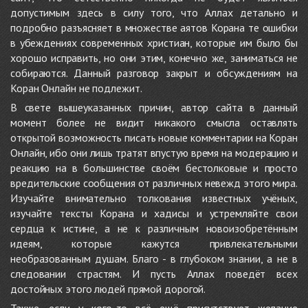
допустимым здесь в силу того, что Аллах детально и
подробно разъясняет в множестве аятов Корана те ошибки
в убеждениях современных христиан, которые им было бы
хорошо исправить, но они этим, конечно же, заниматься не
собираются. Данный разговор закрыт и обсуждениям на
Коран Онлайн не подлежит.
В свете вышеуказанных причин, автор сайта в данный
момент более не видит никакого смысла оставлять
открытой возможность писать новые комментарии на Коран
Онлайн, ибо они лишь тратят впустую время на модерацию и
реакцию на в большинстве своём бестолковые и просто
вредительские сообщения от различных невежд этого мира.
Изучайте внимательно толкования известных учёных,
изучайте тексты Корана и хадисы и устремляйте свои
сердца к истине, а не к различным новоизобретённым
идеям, которые кажутся привлекательными
необразованным душам. Благо - в глубоком знании, а не в
следовании страстям. И пусть Аллах поведёт всех
достойных этого людей прямой дорогой.