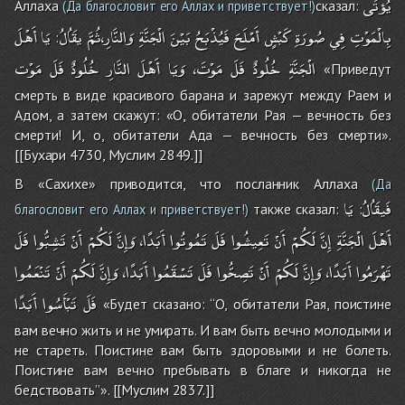
يُؤتَى
Аллаха
сказал:
(Да благословит его Аллах и приветствует!)
بِالْمَوْتِ
فِي
صُورَةِ
كَبْشٍ
أَمْلَحَ
فَيُذْبَحُ
بَيْنَ
الْجَنَّةِ
وَالنَّارِ،ثُمَّ
يقَُالُ
يَا
أَهْلَ
:
الْجَنَّةِ
خُلُودٌ
فَلَ
مَوْتَ،
وَيَا
أَهْلَ
النَّارِ
خُلُودٌ
فَلَ
مَوْت
«Приведут
смерть в виде красивого барана и зарежут между Раем и
Адом, а затем скажут: «О, обитатели Рая — вечность без
смерти! И, о, обитатели Ада — вечность без смерти».
[[Бухари 4730, Муслим 2849.]]
В «Сахихе» приводится, что посланник Аллаха
(Да
فَيقَُالُ
يَا
также сказал:
:
благословит его Аллах и приветствует!)
أَهْلَ
الْجَنَّةِ
إِنَّ
لَكُمْ
أَنْ
تَعِيشُوا
فَلَ
تَمُوتُوا
أَبَدًا،
وَإِنَّ
لَكُمْ
أَنْ
تَشِبُّوا
فَلَ
تَهْرَمُوا
أَبَدًا،
وَإِنَّ
لَكُمْ
أَنْ
تَصِحُّوا
فَلَ
تَسْقَمُوا
أَبَدًا،
وَإِنَّ
لَكُمْ
أَنْ
تَنْعَمُوا
فَلَ
تَبْأَسُوا
أَبَدًا
«Будет сказано: “О, обитатели Рая, поистине
вам вечно жить и не умирать. И вам быть вечно молодыми и
не стареть. Поистине вам быть здоровыми и не болеть.
Поистине вам вечно пребывать в благе и никогда не
бедствовать”». [[Муслим 2837.]]