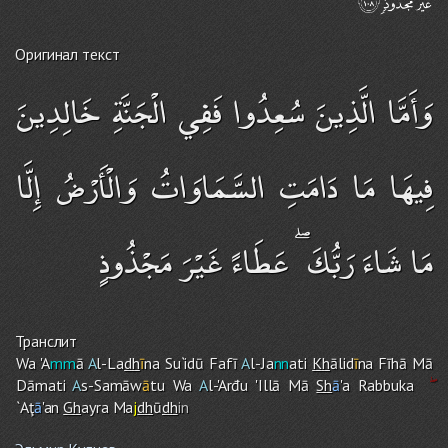
Оригинал текст
وَأَمَّا الَّذِينَ سُعِدُوا فَفِي الْجَنَّةِ خَالِدِينَ
فِيهَا مَا دَامَتِ السَّمَاوَاتُ وَالْأَرْضُ إِلَّا
مَا شَاءَ رَبُّكَ ۖ عَطَاءً غَيْرَ مَجْذُوذٍ
Транслит
Wa 'A
mm
ā
A
l-La
dh
ī
na Su`idū Fafī
A
l-Ja
nn
ati
Kh
ālid
ī
na Fīhā Mā
Dāmati
A
s-Samāw
ā
tu Wa
A
l-'Arđu 'Illā Mā
Sh
ā
'a Rabbuka
`Aţ
ā
'an
Gh
ayra Ma
j
dh
ū
dh
in