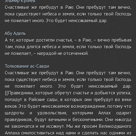
Эльмир Кулиев
Счастливые же пребудут в Раю. Они пребудут там вечно,
пока существуют небеса и земля, если только твой Господь
не пожелает иного. Это будет неиссякаемый дар.
Абу Адель
А те, которые достигли счастья, – в Раю, – вечно пребывая
там, пока длятся небеса и земля, если только твой Господь
не пожелает, – наградой не отсеченной.
Толкование ас-Саади
Счастливые же пребудут в Раю. Они пребудут там вечно,
пока существуют небеса и земля, если только твой Господь
не пожелает иного. Это будет неиссякаемый дар.
[[Праведники, которые обретут счастье и добьются успеха,
попадут в Райские сады, в которых они пребудут во веки
веков. Это будет неиссякаемое вознаграждение, потому что
щедроты и удовольствия, которыми Аллах одарит
праведников, будут вечными и бесконечными. Они никогда
не закончатся и не иссякнут. Мы же просим Великодушного
Аллаха смилостивиться над нами и сделать нас одними из