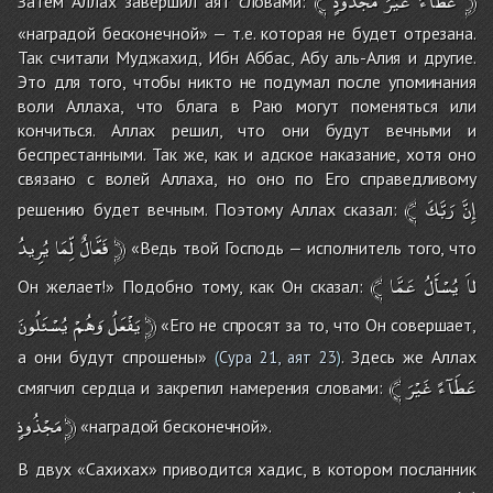
﴾
مَجْذُوذٍ
غَيْرَ
عَطَآءً
﴿
Затем Аллах завершил аят словами:
«наградой бесконечной» — т.е. которая не будет отрезана.
Так считали Муджахид, Ибн Аббас, Абу аль-Алия и другие.
Это для того, чтобы никто не подумал после упоминания
воли Аллаха, что блага в Раю могут поменяться или
кончиться. Аллах решил, что они будут вечными и
беспрестанными. Так же, как и адское наказание, хотя оно
связано с волей Аллаха, но оно по Его справедливому
﴾
رَبَّكَ
إِنَّ
решению будет вечным. Поэтому Аллах сказал:
يُرِيدُ
لِّمَا
فَعَّالٌ
﴿
«Ведь твой Господь — исполнитель того, что
﴾
عَمَّا
يُسْأَلُ
لاَ
Он желает!» Подобно тому, как Он сказал:
يُسْئَلُونَ
وَهُمْ
يَفْعَلُ
﴿
«Его не спросят за то, что Он совершает,
а они будут спрошены»
. Здесь же Аллах
(
Сура 21, аят 23
)
﴾
غَيْرَ
عَطَآءً
смягчил сердца и закрепил намерения словами:
مَجْذُوذٍ
﴿
«наградой бесконечной».
В двух «Сахихах» приводится хадис, в котором посланник