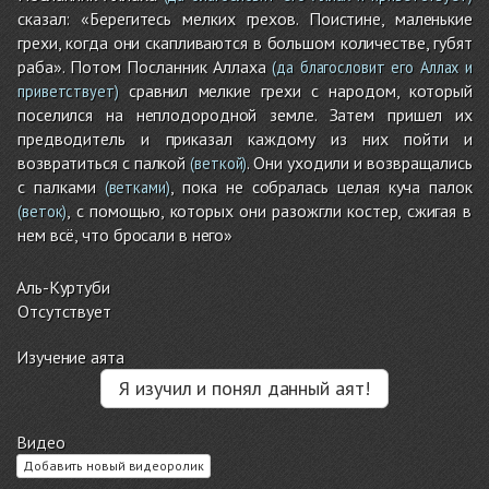
сказал: «Берегитесь мелких грехов. Поистине, маленькие
грехи, когда они скапливаются в большом количестве, губят
раба». Потом Посланник Аллаха
(да благословит его Аллах и
сравнил мелкие грехи с народом, который
приветствует)
поселился на неплодородной земле. Затем пришел их
предводитель и приказал каждому из них пойти и
возвратиться с палкой
. Они уходили и возвращались
(веткой)
с палками
, пока не собралась целая куча палок
(ветками)
, с помощью, которых они разожгли костер, сжигая в
(веток)
нем всё, что бросали в него»
Аль-Куртуби
Отсутствует
Изучение аята
Я изучил и понял данный аят!
Видео
Добавить новый видеоролик