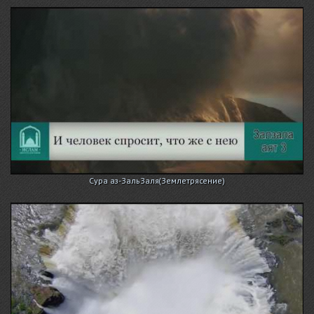
Сура аз-ЗальЗаля(Землетрясение)