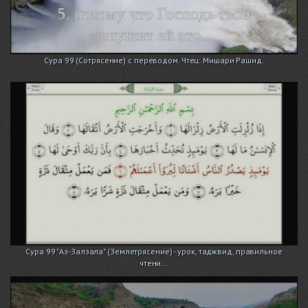
Сура 99 (Сотрясение) с переводом. Чтец: Мишари Рашид.
Сура 99 "Аз-Залзала" (Землетрясение) - урок, таджвид, правильное
чтени...