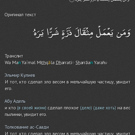
Оригинал текст
وَمَن يَعْمَلْ مِثْقَالَ ذَرَّةٍ شَرًّا يَرَهُ
Транслит
Wa Ma
n
Ya`mal Mi
th
q
ā
la
Dh
arrati
n
Sh
arrāa
n
Yarah
u
Эльмир Кулиев
И тот, кто сделал зло весом в мельчайшую частицу, увидит
его.
Абу Адель
и кто
сделал плохое
на вес
(в своей жизни)
(дело)
(даже хоть)
пылинки, увидит его.
Толкование ас-Саади
И тот, кто сделал зло весом в мельчайшую частицу, увидит