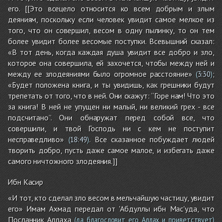
его. [[Это всецело относится ко всем добрым и злым
деяниям, поскольку если человек увидит самое мелкое из
того, что он совершил, весом в одну пылинку, то он тем
более увидит более весомые поступки. Всевышний сказал:
«В тот день, когда каждая душа увидит все добро и зло,
которое она совершила, ей захочется, чтобы между ней и
между ее злодеяниями было огромное расстояние»
;
(
3:30
)
«Будет положена книга, и ты увидишь, как грешники будут
трепетать от того, что в ней. Они скажут: “Горе нам! Что это
за книга! В ней не упущен ни малый, ни великий грех - все
подсчитано”. Они обнаружат перед собой все, что
совершили, и твой Господь ни с кем не поступит
несправедливо»
. Все сказанное побуждает людей
(
18:49
)
творить добро, пусть даже самое малое, и избегать даже
самого ничтожного злодеяния.]]
Ибн Касир
«И тот, кто сделал зло весом в мельчайшую частицу, увидит
его» Имам Ахмад передал от 'Абдуллы ибн Мас'уда, что
Посланник Аллаха
(да благословит его Аллах и приветствует)