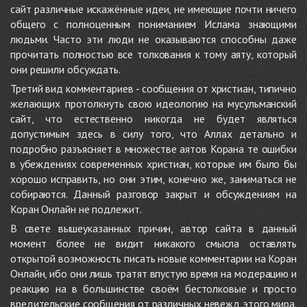
сайт различные искажённые идеи, не имеющие почти ничего
общего с полноценным пониманием Ислама знающими
людьми. Часто эти люди не оказываются способны даже
прочитать полностью все толкования к тому аяту, который
они решили обсуждать.
Третий вид комментариев - сообщения от христиан, типично
желающих протолкнуть свою идеологию на мусульманский
сайт, что естественно никогда не будет являться
допустимым здесь в силу того, что Аллах детально и
подробно разъясняет в множестве аятов Корана те ошибки
в убеждениях современных христиан, которые им было бы
хорошо исправить, но они этим, конечно же, заниматься не
собираются. Данный разговор закрыт и обсуждениям на
Коран Онлайн не подлежит.
В свете вышеуказанных причин, автор сайта в данный
момент более не видит никакого смысла оставлять
открытой возможность писать новые комментарии на Коран
Онлайн, ибо они лишь тратят впустую время на модерацию и
реакцию на в большинстве своём бестолковые и просто
вредительские сообщения от различных невежд этого мира.