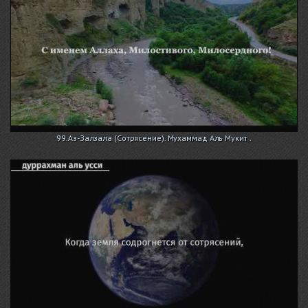
99.Аз-Залзала (Сотрясение). Мухаммад Аль Мукит .