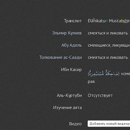
Транслит
Đāĥikatu
n
Musta
b
sh
i
Эльмир Кулиев
смеяться и ликовать.
Абу Адель
смеющиеся, ликующи
Толкование ас-Саади
смеяться и ликовать.
Ибн Касир
ضَاحِكَةٌ
مُّسْتَبْشِرَةٌ
«сме
(
)
рая.
Аль-Куртуби
Отсутствует
Изучение аята
Видео
Добавить новый видеор