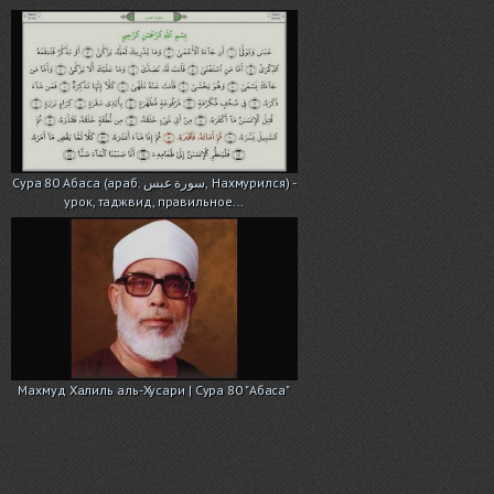
Сура 80 Абаса (араб. سورة عبس, Нахмурился) -
урок, таджвид, правильное...
Махмуд Халиль аль-Хусари | Сура 80 "Абаса"