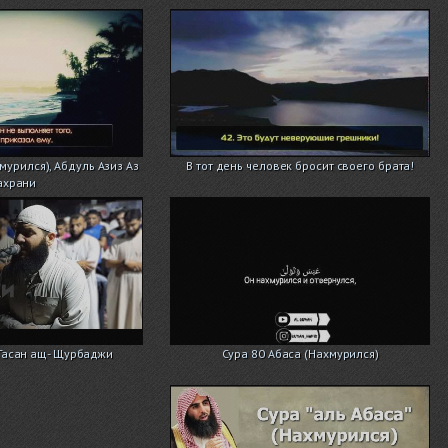
хмурился), Абдуль Азиз Аз
В тот день человек бросит своего брата!
ахрани
 Гасан ащ- Щурбаджи
Сура 80 Абаса (Нахмурился)