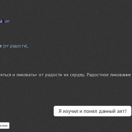
ra
h
un
е
,
(от радости)
яться и ликовать» от радости их сердец. Радостное ликование
Я изучил и понял данный аят!
олик