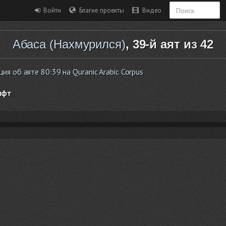
Войти
Благие проекты
Видео
Абаса (Нахмурился)
, 39-й аят из 42
я об аяте 80:39 на Quranic Arabic Corpus
ифт