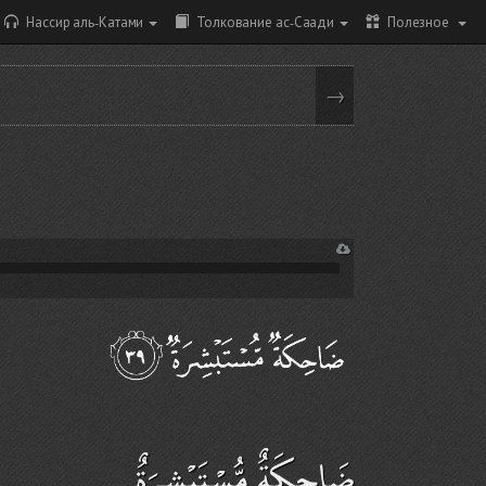
Нассир аль-Катами
Толкование ас-Саади
Полезное
→
ضَاحِكَةٌ مُّسْتَبْشِرَةٌ