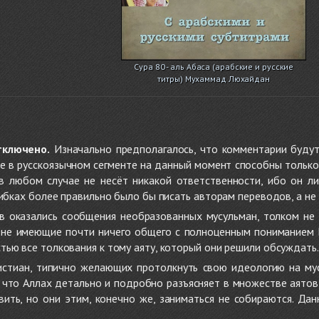
Сура 80 - аль Абаса (арабские и русские
титры) Мухаммад Люхайдан
тключено.
Изначально предполагалось, что комментарии будут
не в русскоязычном сегменте на данный момент способны только
 в любом случае не несёт никакой ответственности, ибо он л
ибках более правильно было бы писать авторам переводов, а не 
 оказались сообщения необразованных мусульман, толком не
, не имеющие почти ничего общего с полноценным пониманием
ью все толкования к тому аяту, который они решили обсуждать.
стиан, типично желающих протолкнуть свою идеологию на мус
о, что Аллах детально и подробно разъясняет в множестве аято
ить, но они этим, конечно же, заниматься не собираются. Да