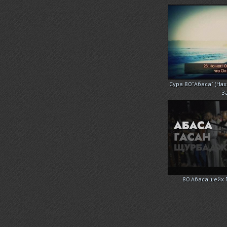
Сура 80 "Абаса" (На
З
80.Абаса шейх