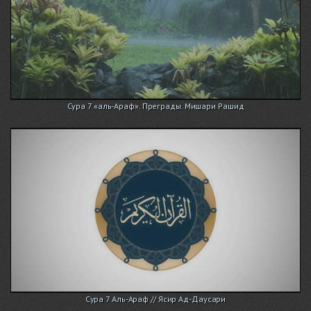
Сура 7 «аль-Араф». Преграды. Мишари Рашид
Сура 7 Аль-Араф // Ясир Ад-Даусари