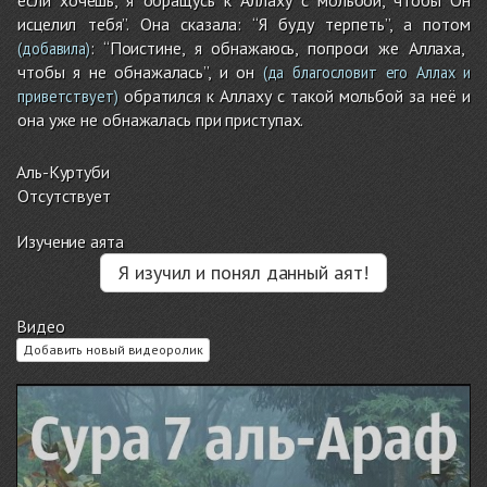
если хочешь, я обращусь к Аллаху с мольбой, чтобы Он
исцелил тебя”. Она сказала: “Я буду терпеть”, а потом
: “Поистине, я обнажаюсь, попроси же Аллаха,
(добавила)
чтобы я не обнажалась”, и он
(да благословит его Аллах и
обратился к Аллаху с такой мольбой за неё и
приветствует)
она уже не обнажалась при приступах.
Аль-Куртуби
Отсутствует
Изучение аята
Я изучил и понял данный аят!
Видео
Добавить новый видеоролик