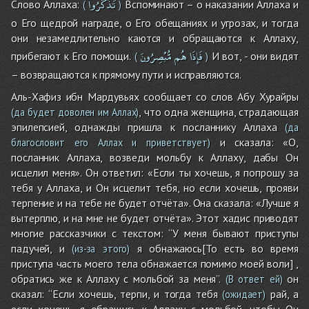
تَذَكَّرُواْ
Слово Аллаха:
Вспоминают – о наказании Аллаха и
(
)
о Его щедрой награде, о Его обещаниях и угрозах, и тогда
они незамедлительно каются и обращаются к Аллаху,
فَإِذَا
هُم
مُّبْصِرُونَ
прибегают к Его помощи.
И вот, - они видят
(
)
– возвращаются к прямому пути и исправляются.
Аль-Хафиз ибн Мардувьях сообщает со слов Абу Хурайры
, что одна женщина, страдающая
(да будет доволен им Аллах)
эпилепсией, однажды пришла к посланнику Аллаха
(да
и сказала: «О,
благословит его Аллах и приветствует)
посланник Аллаха, возведи мольбу к Аллаху, дабы Он
исцелил меня». Он ответил: «Если ты хочешь, я попрошу за
тебя у Аллаха, и Он исцелит тебя, но если хочешь, прояви
терпение и на тебе не будет отчёта». Она сказала: «Лучше я
вытерплю, и на мне не будет отчёта». Этот хадис приводят
многие рассказчики с текстом: “У меня бывают приступы
падучей, и
я обнажаюсь[То есть во время
(из-за этого)
приступа часть моего тела обнажается помимо моей воли] ,
обратись же к Аллаху с мольбой за меня”.
он
(В ответ ей)
сказал: “Если хочешь, терпи, и тогда тебя
рай, а
(ожидает)