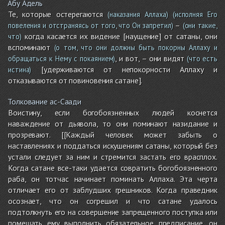
Абу Адель
Те, которые остерегаются
(наказания Аллаха)
(исполняя Его
–
повеления и отстраняясь от того, что Он запретил)
(они такие,
когда касается их видение [наущение] от сатаны, они
что)
вспоминают
(о том, что они должны быть покорны Аллаху и
, и вот, – они видят
обращаться к Нему с покаянием)
(что есть
[удерживаются от непокорности Аллаху и
истина)
отказываются от повиновения сатане].
Толкование ас-Саади
Воистину, если богобоязненных людей коснется
наваждение от дьявола, то они поминают назидание и
прозревают. [[Каждый человек может забыть о
наставлениях и поддаться искушениям сатаны, который без
устали следует за ним и стремится застать его врасплох.
Когда сатане все-таки удается совратить богобоязненного
раба, он тотчас начинает поминать Аллаха. Эта черта
отличает его от заблудших грешников. Когда праведник
осознает, что он согрешил и что сатане удалось
подтолкнуть его на совершение запрещенного поступка или
помешать ему выполнить обязательное предписание, он