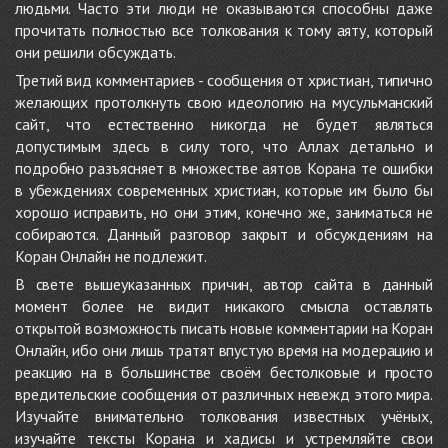
людьми. Часто эти люди не оказываются способны даже
прочитать полностью все толкования к тому аяту, который
они решили обсуждать.
Третий вид комментариев - сообщения от христиан, типично
желающих протолкнуть свою идеологию на мусульманский
сайт, что естественно никогда не будет являться
допустимым здесь в силу того, что Аллах детально и
подробно разъясняет в множестве аятов Корана те ошибки
в убеждениях современных христиан, которые им было бы
хорошо исправить, но они этим, конечно же, заниматься не
собираются. Данный разговор закрыт и обсуждениям на
Коран Онлайн не подлежит.
В свете вышеуказанных причин, автор сайта в данный
момент более не видит никакого смысла оставлять
открытой возможность писать новые комментарии на Коран
Онлайн, ибо они лишь тратят впустую время на модерацию и
реакцию на в большинстве своём бестолковые и просто
вредительские сообщения от различных невежд этого мира.
Изучайте внимательно толкования известных учёных,
изучайте тексты Корана и хадисы и устремляйте свои