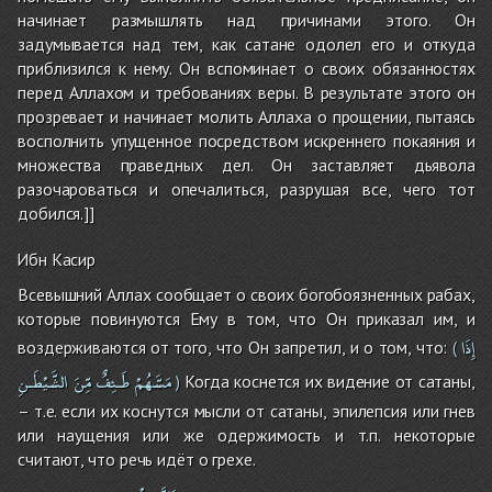
начинает размышлять над причинами этого. Он
задумывается над тем, как сатане одолел его и откуда
приблизился к нему. Он вспоминает о своих обязанностях
перед Аллахом и требованиях веры. В результате этого он
прозревает и начинает молить Аллаха о прощении, пытаясь
восполнить упущенное посредством искреннего покаяния и
множества праведных дел. Он заставляет дьявола
разочароваться и опечалиться, разрушая все, чего тот
добился.]]
Ибн Касир
Всевышний Аллах сообщает о своих богобоязненных рабах,
которые повинуются Ему в том, что Он приказал им, и
إِذَا
воздерживаются от того, что Он запретил, и о том, что:
(
مَسَّهُمْ
طَـئِفٌ
مِّنَ
الشَّيْطَـنِ
Когда коснется их видение от сатаны,
)
– т.е. если их коснутся мысли от сатаны, эпилепсия или гнев
или наущения или же одержимость и т.п. некоторые
считают, что речь идёт о грехе.