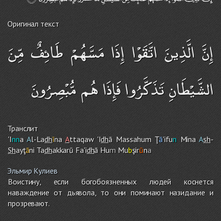
Оригинал текст
إِنَّ الَّذِينَ اتَّقَوْا إِذَا مَسَّهُمْ طَائِفٌ مِّنَ
الشَّيْطَانِ تَذَكَّرُوا فَإِذَا هُم مُّبْصِرُونَ
Транслит
'I
nn
a
A
l-La
dh
ī
na
A
ttaqaw 'I
dh
ā Massahu
m
Ţ
ā
'ifu
n
Mina
A
sh
-
Sh
ayţ
ā
ni Ta
dh
akkarū Fa'i
dh
ā Hu
m
Mu
b
şir
ū
n
a
Эльмир Кулиев
Воистину, если богобоязненных людей коснется
наваждение от дьявола, то они поминают назидание и
прозревают.