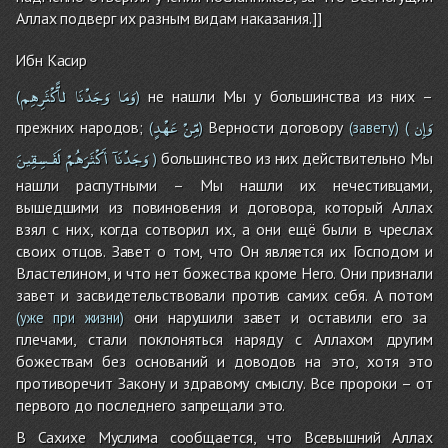
Аллах подверг их разным видам наказания.]]
Ибн Касир
وَمَا
وَجَدْنَا
لاًّكْثَرِهِم
не нашли Мы у большинства из них –
(
)
وَإِن
مِّنْ
عَهْدٍ
прежних народов;
Верности договору
(
)
(завету)
(
وَجَدْنَآ
أَكْثَرَهُمْ
لَفَـسِقِينَ
большинство из них действительно Мы
)
нашли распутными – Мы нашли их нечестивцами,
вышедшими из повиновения и договора, который Аллах
взял с них, когда сотворил их, а они ещё были в чреслах
своих отцов. Завет о том, что Он является их Господом и
Властелином, и что нет божества кроме Него. Они признали
завет и засвидетельствовали против самих себя. А потом
они нарушили завет и оставили его за
(уже при жизни)
плечами, стали поклоняться наряду с Аллахом другим
божествам без оснований и доводов на это, хотя это
противоречит Закону и здравому смыслу. Все пророки – от
первого до последнего запрещали это.
В Сахихе Муслима сообщается, что Всевышний Аллах