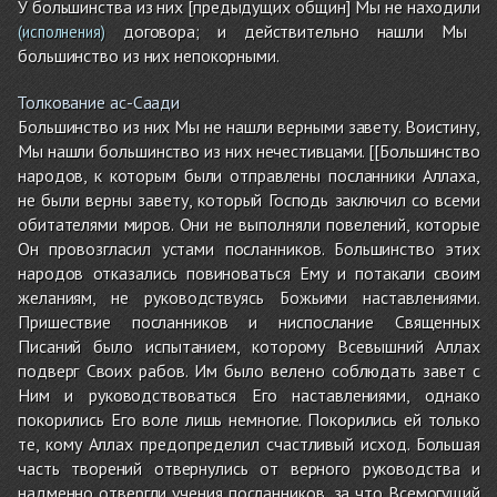
У большинства из них [предыдущих общин] Мы не находили
договора; и действительно нашли Мы
(исполнения)
большинство из них непокорными.
Толкование ас-Саади
Большинство из них Мы не нашли верными завету. Воистину,
Мы нашли большинство из них нечестивцами. [[Большинство
народов, к которым были отправлены посланники Аллаха,
не были верны завету, который Господь заключил со всеми
обитателями миров. Они не выполняли повелений, которые
Он провозгласил устами посланников. Большинство этих
народов отказались повиноваться Ему и потакали своим
желаниям, не руководствуясь Божьими наставлениями.
Пришествие посланников и ниспослание Священных
Писаний было испытанием, которому Всевышний Аллах
подверг Своих рабов. Им было велено соблюдать завет с
Ним и руководствоваться Его наставлениями, однако
покорились Его воле лишь немногие. Покорились ей только
те, кому Аллах предопределил счастливый исход. Большая
часть творений отвернулись от верного руководства и
надменно отвергли учения посланников, за что Всемогущий