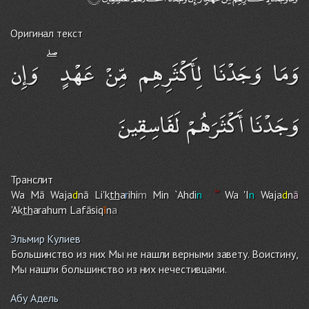
Оригинал текст
وَمَا وَجَدْنَا لِأَكْثَرِهِم مِّنْ عَهْدٍ ۖ وَإِن
وَجَدْنَا أَكْثَرَهُمْ لَفَاسِقِينَ
Транслит
Wa Mā Waja
d
nā Li'k
th
a
r
ihi
m
Min `Ahdi
n
Wa 'I
n
Waja
d
n
ā
'Ak
th
arahu
m
Lafāsiq
ī
n
a
Эльмир Кулиев
Большинство из них Мы не нашли верными завету. Воистину,
Мы нашли большинство из них нечестивцами.
Абу Адель