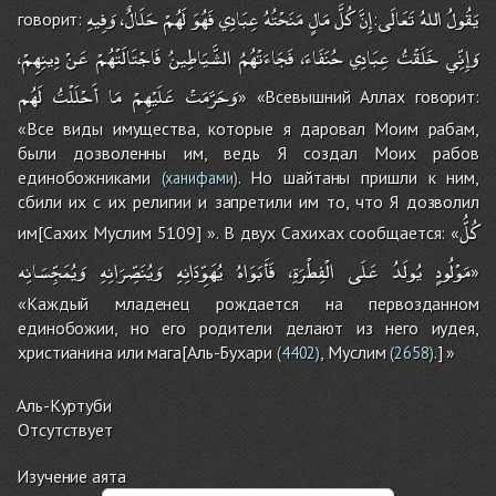
يَقُولُ
اللهُ
تَعَالَى
إِنَّ
كُلَّ
مَالٍ
مَنَحْتُهُ
عِبَادِي
فَهُوَ
لَهُمْ
حَلَالٌ،
وَفِيهِ
говорит:
:
وَإِنِّي
خَلَقْتُ
عِبَادِي
حُنَفَاءَ،
فَجَاءَتْهُمُ
الشَّيَاطِينُ
فَاجْتَالَتْهُمْ
عَنْ
دِينِهِمْ،
وَحَرَّمَتْ
عَلَيْهِمْ
مَا
أَحْلَلْتُ
لَهُم
» «Всевышний Аллах говорит:
«Все виды имущества, которые я даровал Моим рабам,
были дозволенны им, ведь Я создал Моих рабов
единобожниками
. Но шайтаны пришли к ним,
(ханифами)
сбили их с их религии и запретили им то, что Я дозволил
كُلُّ
им[Сахих Муслим 5109] ». В двух Сахихах сообщается: «
مَوْلُودٍ
يُولَدُ
عَلَى
الْفِطْرَةِ،
فَأَبَوَاهُ
يُهَوِّدَانِهِ
وَيُنَصِّرَانِهِ
وَيُمَجِّسَانِه
»
«Каждый младенец рождается на первозданном
единобожии, но его родители делают из него иудея,
христианина или мага[Аль-Бухари
, Муслим
.] »
(4402)
(2658)
Аль-Куртуби
Отсутствует
Изучение аята