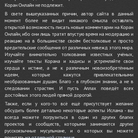
Коран Онлайн не подлежит.
В свете вышеуказанных причин, автор сайта в данный
момент более не видит никакого смысла оставлять
открытой возможность писать новые комментарии на Коран
Онлайн, ибо они лишь тратят впустую время на модерацию и
реакцию на в большинстве своём бестолковые и просто
вредительские сообщения от различных невежд этого мира.
Изучайте внимательно толкования известных учёных,
изучайте тексты Корана и хадисы и устремляйте свои
сердца к истине, а не к различным новоизобретённым
идеям, которые кажутся привлекательными
необразованным душам. Благо - в глубоком знании, а не в
следовании страстям. И пусть Аллах поведёт всех
достойных этого людей прямой дорогой.
Также, если у кого-то всё ещё присутствует желание
обсудить более детально некоторые аспекты Ислама - вы
всегда можете погрузиться в один из других благих
проектов и сообществ, которыми занимаются другие
русскоязычные мусульмане, и о которых вы можете
почитать
на отдельной странице
.