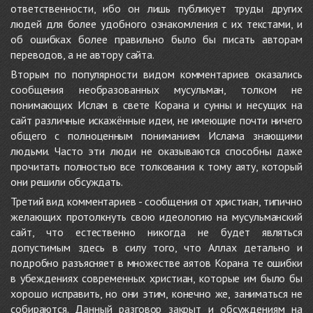
ответственности, ибо он лишь публикует труды других
людей для более удобного ознакомления с их текстами, и
об ошибках более правильно было бы писать авторам
переводов, а не автору сайта.
Вторым по популярности видом комментариев оказались
сообщения необразованных мусульман, толком не
понимающих Ислам в свете Корана и сунны и несущих на
сайт различные искажённые идеи, не имеющие почти ничего
общего с полноценным пониманием Ислама знающими
людьми. Часто эти люди не оказываются способны даже
прочитать полностью все толкования к тому аяту, который
они решили обсуждать.
Третий вид комментариев - сообщения от христиан, типично
желающих протолкнуть свою идеологию на мусульманский
сайт, что естественно никогда не будет являться
допустимым здесь в силу того, что Аллах детально и
подробно разъясняет в множестве аятов Корана те ошибки
в убеждениях современных христиан, которые им было бы
хорошо исправить, но они этим, конечно же, заниматься не
собираются. Данный разговор закрыт и обсуждениям на