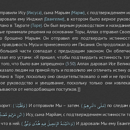
тправили Ису
, сына Марьям
, с подтверждением и
(Иисуса)
(Марии)
даровали ему Инджил
, в котором было верное руков
(Евангелие)
лано в Таурате
. Он был верным руководством и назидание
(Торе)
ые принимали решения на основании Торы, Аллах отправил Своего
ло брошено Марьям. Он отправил его подтвердить истинност
 правдивость Мусы и принесенного им Писания. Он продолжал д
 большей части совпадал с предыдущим законом. Он облегчи
зал его устами: «Я пришел, чтобы подтвердить истинность тог
 того, что было вам запрещено»
. Аллах даровал Исе Велик
(
3:50
)
указало людям на прямой путь и позволило им отличить истину о
ано в Торе, поскольку оно свидетельствовало о ней и не прот
ное руководство и увещевание, поскольку только они извлека
зываются от неподобающих поступков.]]
عَلَى
ءَاثَـرِهِمْ
وَقَفَّيْنَا
ворит:
И отправили Мы – затем.
по следам и
(
)
(
)
ابْنِ
مَرْيَمَ
مُصَدِّ
Ису, сына Марйам, с подтверждением истинности то
)
وَءَاتَيْنَـهُ
الإِنجِيلَ
فِيهِ
هُدًى
وَنُورٌ
 что в ней.
И даровали Мы ему Евангел
(
)