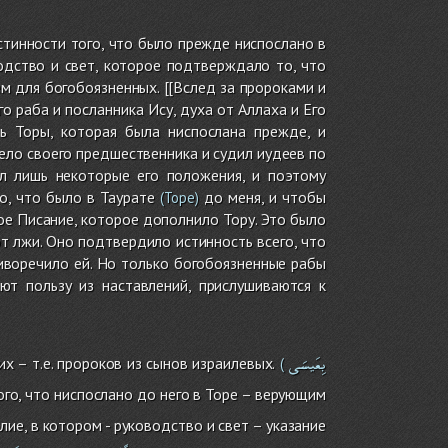
стинности того, что было прежде ниспослано в
одство и свет, которое подтверждало то, что
м для богобоязненных. [[Вслед за пророками и
 раба и посланника Ису, духа от Аллаха и Его
ь Торы, которая была ниспослана прежде, и
ело своего предшественника и судил иудеев по
л лишь некоторые его положения, и поэтому
о, что было в Таурате
до меня, и чтобы
(Торе)
ое Писание, которое дополнило Тору. Это было
т лжи. Оно подтвердило истинность всего, что
иворечило ей. Но только богобоязненные рабы
ют пользу из наставлений, прислушиваются к
بِعَيسَى
х – т.е. пророков из сынов израилевых.
(
го, что ниспослано до него в Торе – верующим
ие, в котором - руководство и свет – указание