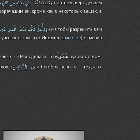
وَمُصَدِّقاً
لِّمَا
بَيْنَ
يَدَيْهِ
مِنَ
التَّوْرَا
И с подтверждением
)
воречащим ей, кроме как в некоторых вещах, в
وَلاٌّحِلَّ
لَكُم
بَعْضَ
الَّذِي
حُرِّمَ
и чтобы разрешить вам
)
 учёных о том, что Инджил
отменил
(Евангелие)
َهُدًى
енных - «Мы сделали Тору
руководством,
لِّلْمُتَّقِينَ
хов.
- для богобоязненных – тех, кто
(
)