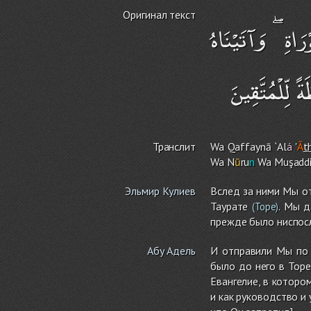
Оригинал текст
اةِ ۖ وَآتَيْنَاهُ
لِّلْمُتَّقِينَ
Транслит
Wa Qaffaynā `Al
á
'
Ā
t
Wa N
ū
ru
n
Wa Muşadd
Эльмир Кулиев
Вслед за ними Мы о
Таурате
. Мы 
(Торе)
прежде было ниспос
Абу Адель
И отправили Мы по 
было до него в Торе
Евангелие, в которо
и как руководство и