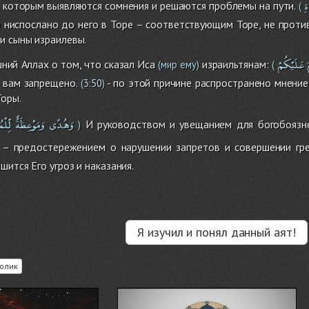
ةِ
од которым выявляются сомнения и решаются проблемы на пути.
(
о ниспослано до него в Торе – соответствующим Торе, не проти
и сыны израилевы.
عَلَيْكُمْ
ий Аллах о том, что сказал Иса
израильтянам:
(мир ему)
(
о вам запрещено.
- по этой причине распространено мнение
(
3:50
)
Торы.
وَهُدًى
وَمَوْعِظَةٌ
لِّلْم
И руководством и увещанием для богобоязн
)
– предостережением о нарушении запретов и совершении гре
шится Его угроз и наказания.
Я изучил и понял данный аят!
олик