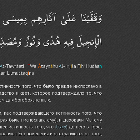
وَقَفَّيْنَا عَلَىٰ آثَارِهِم بِعِيسَى ابْن
الْإِنجِيلَ فِيهِ هُدًى وَنُورٌ وَمُصَدِّقًا 
A
t-Tawrāati
Wa '
Ā
tayn
ā
hu
A
l-'I
n
j
ī
la F
ī
h
i
Hudáa
n
ta
n
Lilmuttaq
ī
n
a
стинности того, что было прежде ниспослано в
одство и свет, которое подтверждало то, что
ем для богобоязненных.
, как подтверждающего истинность того, что
орая была ниспослана ему], и даровали Мы ему
щее истинность того, что
до него в Торе,
(было)
полняют Его повеления и отстраняются от того,