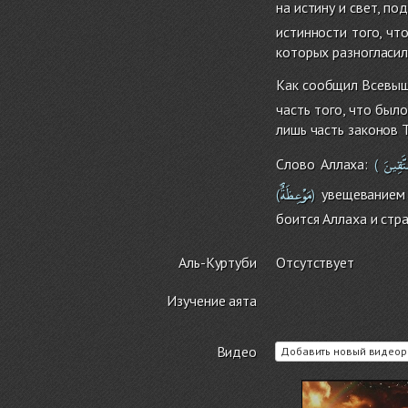
на истину и свет, п
истинности того, чт
которых разногласил
Как сообщил Всевышн
часть того, что был
лишь часть законов 
ُتَّقِينَ
Слово Аллаха:
(
َمَوْعِظَةٌ
увещеванием 
(
)
боится Аллаха и стра
Аль-Куртуби
Отсутствует
Изучение аята
Видео
Добавить новый видеор