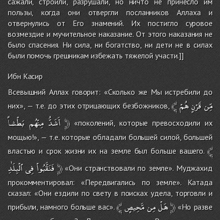
сажали, строили, разрушали, но ничто не принесло им
пользы, когда они отвергли посланников Аллаха и
отвернулись от Его знамений. Их постигло суровое
возмездие и мучительное наказание. От этого наказания не
было спасения. Ни сила, ни богатство, ни дети не в силах
были помочь грешникам избежать тяжелой участи.]]
Ибн Касир
Всевышний Аллах говорит: «Сколько же Мы истребили до
﴾
هُمْ
قَرْنٍ
مِّن
них», — т.е. до этих отрицающих безбожников,
بَطْشاً
مِنْهُم
أَشَدُّ
﴿
«поколений, которые превосходили их
мощью!», — т.е. которые обладали большей силой, большей
﴾
властью и срок жизни их на земле был больше вашего.
ٱلْبِلَٰدِ
فِى
فَنَقَّبُواْ
﴿
«Они странствовали по земле». Муджахид
прокомментировал: «Передвигались по земле». Катада
сказал: «Они ездили по свету в поисках удела, торговли и
﴾
مَّحِيصٍ
مِن
هَلْ
﴿
прибыли, намного больше вас».
«Но разве