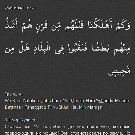
Оригинал текст
وَكَمْ أَهْلَكْنَا قَبْلَهُم مِّن قَرْنٍ هُمْ أَشَدُّ
مِنْهُم بَطْشًا فَنَقَّبُوا فِي الْبِلَادِ هَلْ مِن
مَّحِيصٍ
Транслит
Wa Ka
m
'Ahlaknā Qa
b
lahu
m
Mi
n
Qarnin Hu
m
'A
sh
addu Minhu
m
Ba
ţ
sh
āa
n
Fanaqqabū Fī
A
l-Bil
ā
di Hal Mi
n
Maĥīş
in
Эльмир Кулиев
Сколько же Мы истребили до них поколений, которые
превосходили их мощью! Они странствовали по земле. Но