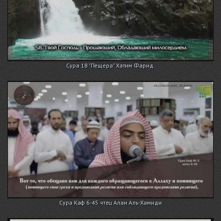
Сура 18 "Пещера" Хатим Фарид.
Сура Каф 6-45 чтец Алаи Аль-Хамиди