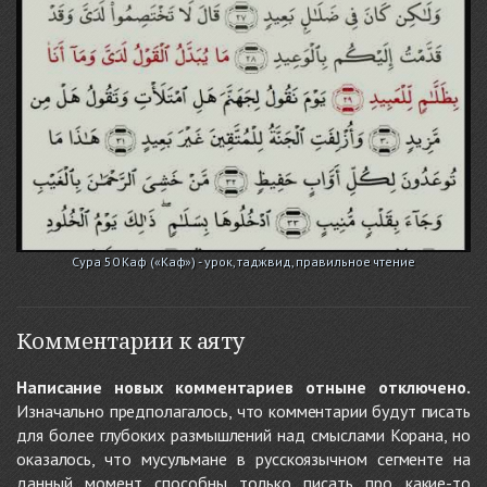
Сура 50 Каф («Каф») - урок, таджвид, правильное чтение
Комментарии к аяту
Написание новых комментариев отныне отключено.
Изначально предполагалось, что комментарии будут писать
для более глубоких размышлений над смыслами Корана, но
оказалось, что мусульмане в русскоязычном сегменте на
данный момент способны только писать про какие-то