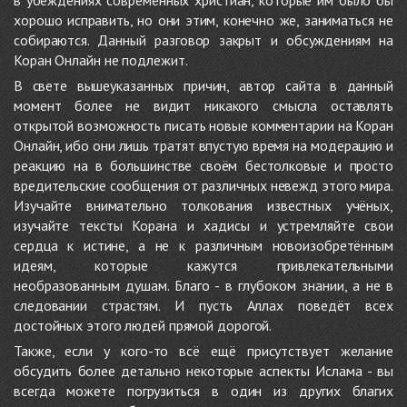
в убеждениях современных христиан, которые им было бы
хорошо исправить, но они этим, конечно же, заниматься не
собираются. Данный разговор закрыт и обсуждениям на
Коран Онлайн не подлежит.
В свете вышеуказанных причин, автор сайта в данный
момент более не видит никакого смысла оставлять
открытой возможность писать новые комментарии на Коран
Онлайн, ибо они лишь тратят впустую время на модерацию и
реакцию на в большинстве своём бестолковые и просто
вредительские сообщения от различных невежд этого мира.
Изучайте внимательно толкования известных учёных,
изучайте тексты Корана и хадисы и устремляйте свои
сердца к истине, а не к различным новоизобретённым
идеям, которые кажутся привлекательными
необразованным душам. Благо - в глубоком знании, а не в
следовании страстям. И пусть Аллах поведёт всех
достойных этого людей прямой дорогой.
Также, если у кого-то всё ещё присутствует желание
обсудить более детально некоторые аспекты Ислама - вы
всегда можете погрузиться в один из других благих