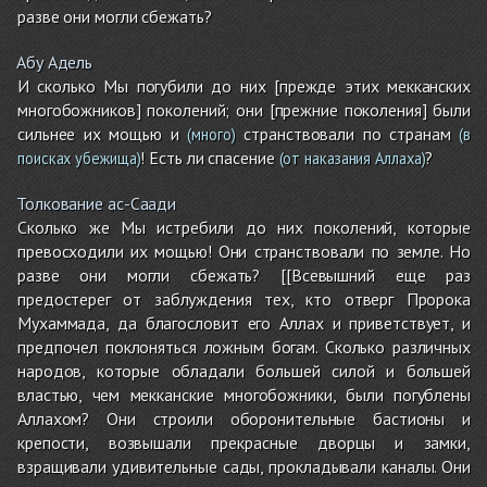
разве они могли сбежать?
Абу Адель
И сколько Мы погубили до них [прежде этих мекканских
многобожников] поколений; они [прежние поколения] были
сильнее их мощью и
странствовали по странам
(много)
(в
! Есть ли спасение
?
поисках убежища)
(от наказания Аллаха)
Толкование ас-Саади
Сколько же Мы истребили до них поколений, которые
превосходили их мощью! Они странствовали по земле. Но
разве они могли сбежать? [[Всевышний еще раз
предостерег от заблуждения тех, кто отверг Пророка
Мухаммада, да благословит его Аллах и приветствует, и
предпочел поклоняться ложным богам. Сколько различных
народов, которые обладали большей силой и большей
властью, чем мекканские многобожники, были погублены
Аллахом? Они строили оборонительные бастионы и
крепости, возвышали прекрасные дворцы и замки,
взращивали удивительные сады, прокладывали каналы. Они