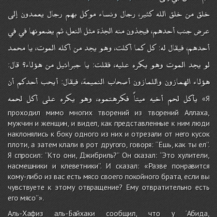
خلق
من
خلق
الله
كثير،
رجال
ونساء
موكل
بهم
رجال
يعمدون
إلى
عرض
جنب
أحدهم،
فيجذون
منه
الجذة
مثل
النعل،
ثم
يضعونها
في
في
أحدهم،
فيقال
له
كل
كما
أكلت،
وهو
يجد
من
أكله
الموت،
يا
محمد
:
لو
يجد
الموت
وهو
يكره
عليه،
فقلت
يا
جبرائيل
من
هؤلاء؟
قال
:
:
هؤلاء
الهمازون
واللمازون
أصحاب
النميمة،
فيقال
أيحب
أحدكم
أن
:
يأكل
لحم
أخيه
ميتاً
فكرهتموه،
وهو
يكره
على
أكل
لحمه
«Я
проходил мимо многих творений из творений Аллаха,
мужчин и женщин, и видел, как представленные к ним люди
наклонялись к боку одного из них и отрезали от него кусок
плоти, а затем клали в рот другого, говоря: ‘‘Ешь, как ты ел’’.
Я спросил: ‘‘Кто они, Джибриль?’’ Он сказал: ‘‘Это хулители,
насмешники и клеветники’’. И сказал: «Разве понравится
кому-либо из вас есть мясо своего покойного брата, если вы
чувствуете к этому отвращение? Ему отвратительно есть
его мясо’’».
Аль-Хафиз аль-Байхаки сообщил, что у ‘Абида,