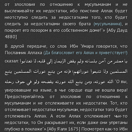
от злословия по отношению к мусульманам и не
выслеживайте их недостатки, ибо поистине Аллах будет
неотступно следить за недостатками того, кто будет
следить за недостатками своего брата
, и
(мусульманина)
покроет его позором в его собственном доме!’’» [Абу Дауд
4880]
В другой передаче, со слов Ибн ‘Умара говорится, что
Посланник Аллаха
(Да благословит его Аллах и приветствует!)
يا
معشر
من
آمن
بلسانه
ولم
يفض
الإيمان
إلى
قلبه،
لا
تغتابوا
сказал:
المسلمين
ولا
تتبعوا
عوراتهم؛
فإنه
من
يتبع
عورات
المسلمين
يتبع
الله
عورته،
ومن
يتبع
الله
عورته
يفضحه
ولو
في
جوف
رحله
‘‘О вы,
уверовавшие на языке, в чье сердце еще не вошла вера!
Предостерегайтесь от злословия по отношению к
мусульманам и не отслеживаете их недостатки. Тот, кто
отслеживает недостатки мусульман, недостатки того будет
отслеживать Аллах. А если Аллах отслеживает чьи-то
недостатки, то Он раскрывает их, если даже они упрятаны
глубоко в поклаже’’».[Абу Я’аля 1675] Посмотрел как-то Ибн