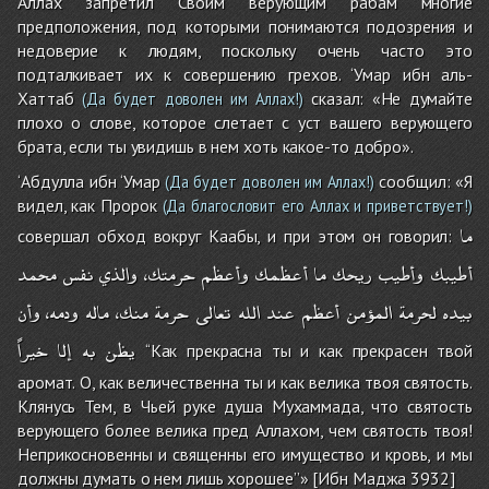
Аллах запретил Своим верующим рабам многие
предположения, под которыми понимаются подозрения и
недоверие к людям, поскольку очень часто это
подталкивает их к совершению грехов. ‘Умар ибн аль-
Хаттаб
сказал: «Не думайте
(Да будет доволен им Аллах!)
плохо о слове, которое слетает с уст вашего верующего
брата, если ты увидишь в нем хоть какое-то добро».
‘Абдулла ибн ‘Умар
сообщил: «Я
(Да будет доволен им Аллах!)
видел, как Пророк
(Да благословит его Аллах и приветствует!)
ما
совершал обход вокруг Каабы, и при этом он говорил:
أطيبك
وأطيب
ريحك
ما
أعظمك
وأعظم
حرمتك،
والذي
نفس
محمد
بيده
لحرمة
المؤمن
أعظم
عند
الله
تعالى
حرمة
منك،
ماله
ودمه،
وأن
يظن
به
إلا
خيراً
‘‘Как прекрасна ты и как прекрасен твой
аромат. О, как величественна ты и как велика твоя святость.
Клянусь Тем, в Чьей руке душа Мухаммада, что святость
верующего более велика пред Аллахом, чем святость твоя!
Неприкосновенны и священны его имущество и кровь, и мы
должны думать о нем лишь хорошее’’» [Ибн Маджа 3932]