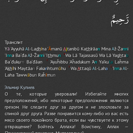
رَّحِيمٌ
Транслит
Y
ā
'Ayyuhā
A
l-La
dh
ī
na '
Ā
manū
A
j
tanibū Ka
th
īrāa
n
Mina
A
ž-Ža
nn
i
'I
nn
a Ba`đa
A
ž-Ža
nn
i 'I
th
mu
n
Wa Lā Tajassasū Wa Lā Ya
gh
ta
b
Ba`đuku
m
Ba`đāan
'Ayuĥibbu 'Aĥaduku
m
'A
n
Ya'ku
la
Laĥma
'A
kh
ī
h
i
Maytāa
n
Faka
r
ihtum
ū
h
u
Wa
A
ttaqū
A
l-Lah
a
'I
nn
a
A
l-
Lah
a
Taww
ā
bu
n
Raĥ
ī
m
un
Эльмир Кулиев
О те, которые уверовали! Избегайте многих
предположений, ибо некоторые предположения являются
грехом. Не следите друг за другом и не злословьте за
спиной друг друга. Разве понравится кому-либо из вас есть
мясо своего покойного брата, если вы чувствуете к этому
отвращение? Бойтесь Аллаха! Воистину, Аллах —
Принимающий покаяния, Милосердный.