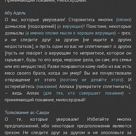
Абу Адель
О вы, которые уверовали! Сторонитесь многих
(плохих)
домыслов [подозрений]
! Поистине, некоторые
(о верующих)
домыслы
– грех;
(а именно плохие мысли о хороших верующих)
и не следите друг за другом [не ищите в других
недостатков], и пусть одни из вас не сплетничают о других
[пусть не говорят о верующем то неприятное, которое он
скрывает, будь то его вера, мирские дела, он сам, его семья
или его имущество]. Разве понравится кому-либо из вас есть
мясо своего брата, когда он умер? Вы же почувствовали
отвращение от этого
. И
(поэтому не делайте этого)
остерегайтесь
Аллаха [прекратите сплетничать],
(наказания)
– ведь Аллах
–
(для тех, кто совершает покаяние)
принимающий покаяние, милосердный!
Толкование ас-Саади
О те, которые уверовали! Избегайте многих
предположений, ибо некоторые предположения являются
грехом. Не следите друг за другом и не злословьте за