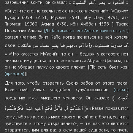
ائذنوا
له
بئس
أخو
العشيرة
разрешения войти, он сказал: «
»
«Впустите его, но сколь плох он как соплеменник!». [«Сахих»
Бухари 6054, 6131, Муслим 2591, абу Дауд 4791, ат-
Тирмизи 19960, Ахмад 6/38, ибн Хиббан 4538 ] Также
Посланник Аллаха
(Да благословит его Аллах и приветствует!)
сказал Фатиме бинт Кайс, когда жениться на ней хотели
أما
معاوية
فصعلوك،
وأما
أبو
الجهم
فلا
يضع
عصاه
عن
عاتقه
двое: «
» «Что касается Му’авийи, то он — бедняк, у которого нет
никакого имущества, а что же касается Абу аль-Джахма, то
он не убирает палку со своего плеча». [[То есть: бьет жен
]]
(прим.ред)
Для того, чтобы отвратить Своих рабов от этого греха,
Всевышний Аллах уподобил хулу/поношение
(гъибат)
﴾
أَيُحِبُّ
поеданию мяса умершего человека. Он сказал:
فَكَرِهْتُمُوهُ
مَيْتاً
أَخِيهِ
لَحْمَ
يَأْكُلَ
أَن
أَحَدُكُمْ
﴿
«Разве понравится
кому-либо из вас есть мясо своего покойного брата, если вы
чувствуете к этому отвращение?», — т.е. как это является
отвратительным для вас в силу вашей сущности, то пусть