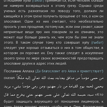
отношении хулы
принимается, если человек больше
(гъибат)
не намерен возвращаться к этому греху. Однако среди
ученых есть разногласия по поводу того, должен ли
кающийся в этом грехе получить прощение от тех, о ком он
злословил. Одни из них считают, что необязательно
просить у них прощения, потому как, если они узнают, какие
неприятные вещи про них говорили за их спинами, это
может еще больше ранить их, чем если бы они не знали
этого. В таком случае тому кто совершал хулу
(гъибат)
следует уже хорошо отзываться о них в том обществе, в
котором он порочил их. Ему также следует в искупление
своего греха по мере своих возможностей предотвращать
злословие других в адрес этих людей.
Посланник Аллаха
(Да благословит его Аллах и приветствует!)
من
حمى
مؤمناً
من
منافق
يغتابه،
بعث
الله
تعالى
إليه
ملكاً
сказал:
يحمي
لحمه
يوم
القيامة
من
نار
جهنم،
ومن
رمى
مؤمناً
بشيء
يريد
سبه،
حبسه
الله
تعالى
على
جسر
جهنم
حتى
يخرج
مما
قال
«Кто
будет защищать верующего от поношения лицемеров, к
тому Аллах пошлет ангела, чтобы он в День Воскресения