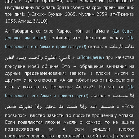
другу и будьте братьями, рабы Аллаха! Не разрешается
мусульманину покидать брата своего на срок, превышающий
три дня!» [«Сахих» Бухари 6065, Муслим 2559, ат-Тирмизи
1935, Ахмад 3/110]
Ат-Табарани, со слов Хариса ибн ан-На’мана
(Да будет
сообщил, что Посланник Аллаха
доволен им Аллах!)
(Да
ثلاث
لازمات
сказал: «
благословит его Аллах и приветствует!)
لأمتي
الطيرة
والحسد
وسوء
الظن
:
» «
три качества
(Порицаемы)
присущие моей общине. Это — обращение внимания на
дурные предзнаменования; зависть и плохие мысли о
других». У него спросили: «А как избавиться от них, если они
есть у кого-то, о, Посланник Аллаха?» На что он
(Да
إذا
حسدت
сказал: «
благословит его Аллах и приветствует!)
فاستغفر
الله،
وإذا
ظننت
فلا
تحقق؛
وإذا
تطيرت
فامض
» «Если
появилось чувство зависти, то просите прощения у Аллаха.
Если появляются плохие мысли о ком-то, то не ищите
подтверждения им. А если увидели плохое
предзнаменование, то продолжайте свой путь».[Табарани