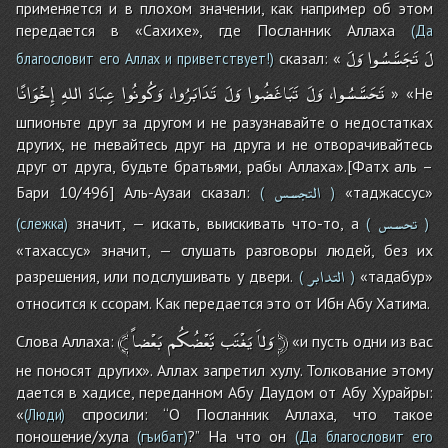
применяется и в плохом значении, как например об этом
передается в «Сахихе», где Посланник Аллаха
(Да
لَ
تَجَسَّسُوا
وَلَ
сказал: «
благословит его Аллах и приветствует!)
تَحَسَّسُوا،
وَلَ
تَبَاغَضُوا
وَلَ
تَدَابَرُوا،
وَكُونُوا
عِبَادَ
اللهِ
إِخْوَانًا
» «Не
шпионьте друг за другом и не разузнавайте о недостатках
других, не гневайтесь друг на друга и не отворачивайтесь
друг от друга, будьте братьями, рабы Аллаха».[Фатх аль –
التجسس
Бари 10/496] Аль-Аузаи сказал:
«таджассус»
(
)
تحسس
значит, — искать, выискивать что-то, а
(слежка)
(
)
«тахассус» значит, — слушать разговоры людей, без их
التدابر
разрешения, или подслушивать у двери.
«тадабур»
(
)
относится к ссорам. Как передается это от Ибн Абу Хатима.
﴾
بَعْضاً
بَّعْضُكُم
يَغْتَب
وَلاَ
﴿
Слова Аллаха:
«и пусть одни из вас
не поносят других». Аллах запретил хулу. Толкование этому
дается в хадисе, переданном Абу Даудом от Абу Хурайры:
«
спросили: ‘‘О Посланник Аллаха, что такое
(Люди)
поношение/хула
?’’ На что он
(гъибат)
(Да благословит его