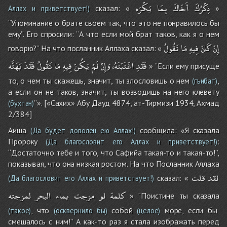
ذِكْرُكَ
أَخَاكَ
بِمَا
يَكْرَه
сказал: «
»
Аллах и приветствует!)
‘‘Упоминание о брате своем так, что это не понравилось бы
ему’’. Его спросили: ‘‘А что если мой брат таков, как я о нем
إِنْ
كَانَ
فِيهِ
مَا
تَقُولُ
говорю?’’ На что посланник Аллаха сказал: «
فَقَدِ
اغْتَبْتَهُ،
وَإِنْ
لَمْ
يَكُنْ
فِيهِ
مَا
تَقُولُ
فَقَدْ
بَهَتَّه
» ‘‘Если ему присуще
то, о чем ты скажешь, значит, ты злословишь о нем
,
(гъибат)
а если он не таков, значит, ты возводишь на него клевету
’’». [«Сахих» Абу Дауд 4874, ат-Тирмизи 1934, Ахмад
(бухтан)
2/384]
Аиша
сообщила: «Я сказала
(Да будет доволен ею Аллах!)
Пророку
:
(Да благословит его Аллах и приветствует!)
‘‘Достаточно тебе и того, что Сафийа такая-то и такая-то!’’,
показывая, что она низкая ростом. На что Посланник Аллаха
لقد
قلت
сказал: «
(Да благословит его Аллах и приветствует!)
كلمة
لو
مزجت
بماء
البحر
لمزجته
» ‘‘Поистине ты сказала
, что
собой
море, если бы
(такое)
(осквернило бы)
(целое)
смешалось с ним!’’ А как-то раз я стала изображать перед