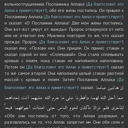
вольноотпущенника Посланника Аллаха
(Да благословит его
, обе его жены постились. Он пришел к
Аллах и приветствует!)
Посланнику Аллаха
(Да благословит его Аллах и приветствует!)
и сказал: «О Посланник Аллаха! Две мои жены постились.
Они вот-вот умрут от жажды». Пророк отвернулся от него
или не ответил ему. Мужчина повторил то же, что сказал
прежде. Пророк
(Да благословит его Аллах и приветствует!)
сказал ему: «Позови их». Они пришли. Он принес стакан и
сказал одной из них: «Сплевывай». Она стала сплевывать
кровью с гноем, пока стакан не наполнился наполовину.
Потом он
сказал
(Да благословит его Аллах и приветствует!)
то же самое второй. Она наполнила целый стакан рвотной
массой с кровью и гноем. Затем Посланник Аллаха
(Да
إن
هاتين
صامتا
сказал:
благословит его Аллах и приветствует!)
عما
أحل
الله
لهما،
وأفطرتا
على
ما
حرم
الله
عليهما
أتت
إحداهما
للأخرى
فلم
تزالا
تأكلان
لحوم
الناس
حتى
امتلأت
أجوافهما
قيحاً
«Обе они постились от того, что Аллах разрешил, и
разговлялись на то, что Аллах запретил им. Они обе сели и