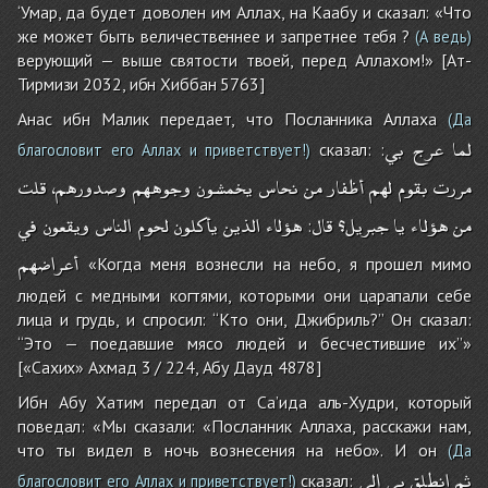
‘Умар, да будет доволен им Аллах, на Каабу и сказал: «Что
же может быть величественнее и запретнее тебя ?
(А ведь)
верующий — выше святости твоей, перед Аллахом!» [Ат-
Тирмизи 2032, ибн Хиббан 5763]
Анас ибн Малик передает, что Посланника Аллаха
(Да
لما
عرج
بي
сказал: :
благословит его Аллах и приветствует!)
مررت
بقوم
لهم
أظفار
من
نحاس
يخمشون
وجوههم
وصدورهم،
قلت
من
هؤلاء
يا
جبريل؟
قال
هؤلاء
الذين
يأكلون
لحوم
الناس
ويقعون
في
:
أعراضهم
«Когда меня вознесли на небо, я прошел мимо
людей с медными когтями, которыми они царапали себе
лица и грудь, и спросил: ‘‘Кто они, Джибриль?’’ Он сказал:
‘‘Это — поедавшие мясо людей и бесчестившие их’’»
[«Сахих» Ахмад 3 / 224, Абу Дауд 4878]
Ибн Абу Хатим передал от Са’ида аль-Худри, который
поведал: «Мы сказали: «Посланник Аллаха, расскажи нам,
что ты видел в ночь вознесения на небо». И он
(Да
ثم
انطلق
بي
إلى
сказал:
благословит его Аллах и приветствует!)