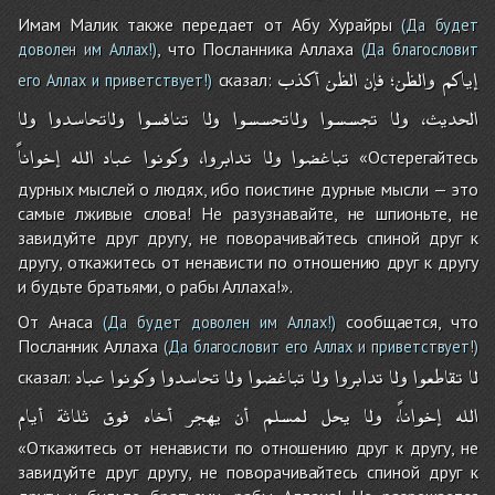
Имам Малик также передает от Абу Хурайры
(Да будет
, что Посланника Аллаха
доволен им Аллах!)
(Да благословит
إياكم
والظن؛
فإن
الظن
أكذب
сказал:
его Аллах и приветствует!)
الحديث،
ولا
تجسسوا
ولاتحسسوا
ولا
تنافسوا
ولاتحاسدوا
ولا
تباغضوا
ولا
تدابروا،
وكونوا
عباد
الله
إخواناً
«Остерегайтесь
дурных мыслей о людях, ибо поистине дурные мысли — это
самые лживые слова! Не разузнавайте, не шпионьте, не
завидуйте друг другу, не поворачивайтесь спиной друг к
другу, откажитесь от ненависти по отношению друг к другу
и будьте братьями, о рабы Аллаха!».
От Анаса
сообщается, что
(Да будет доволен им Аллах!)
Посланник Аллаха
(Да благословит его Аллах и приветствует!)
لا
تقاطعوا
ولا
تدابروا
ولا
تباغضوا
ولا
تحاسدوا
وكونوا
عباد
сказал:
الله
إخواناً،
ولا
يحل
لمسلم
أن
يهجر
أخاه
فوق
ثلاثة
أيام
«Откажитесь от ненависти по отношению друг к другу, не
завидуйте друг другу, не поворачивайтесь спиной друг к