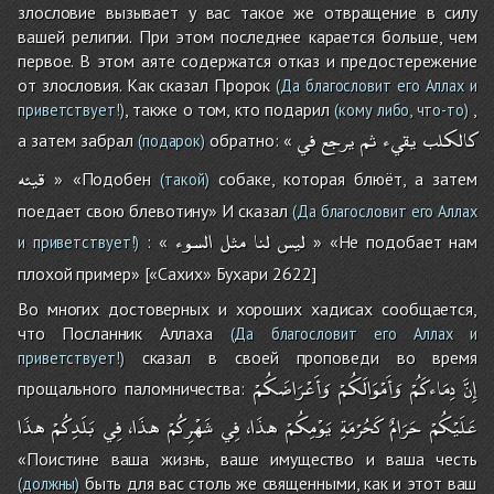
злословие вызывает у вас такое же отвращение в силу
вашей религии. При этом последнее карается больше, чем
первое. В этом аяте содержатся отказ и предостережение
от злословия. Как сказал Пророк
(Да благословит его Аллах и
, также о том, кто подарил
,
приветствует!)
(кому либо, что-то)
كالكلب
يقيء
ثم
يرجع
في
а затем забрал
обратно: «
(подарок)
قيئه
» «Подобен
собаке, которая блюёт, а затем
(такой)
поедает свою блевотину» И сказал
(Да благословит его Аллах
ليس
لنا
مثل
السوء
: «
» «Не подобает нам
и приветствует!)
плохой пример» [«Сахих» Бухари 2622]
Во многих достоверных и хороших хадисах сообщается,
что Посланник Аллаха
(Да благословит его Аллах и
сказал в своей проповеди во время
приветствует!)
إِنَّ
دِمَاءكَُمْ
وَأَمْوَالَكُمْ
وَأَعْرَاضَكُمْ
прощального паломничества:
عَلَيْكُمْ
حَرَامٌ
كَحُرْمَةِ
يَوْمِكُمْ
هذَا،
فِي
شَهْرِكُمْ
هذَا،
فِي
بَلَدِكُمْ
هذَا
«Поистине ваша жизнь, ваше имущество и ваша честь
быть для вас столь же священными, как и этот ваш
(должны)