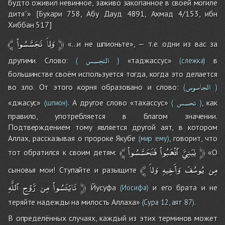
будто оживил невинное, заживо закопанное в своей могиле
дитя’’» [Бухари 758, Абу Дауд 4891, Ахмад 4/153, ибн
Хиббан 517]
﴾
تَجَسَّسُواْ
وَلاَ
﴿
«…и не шпионьте», — т.е. одни из вас за
التجسس
другими. Слово:
«таджассус»
в
(
)
(слежка)
большинстве своём используется тогда, когда это делается
الجاسوس
во зло. От этого корня образовано и слово:
(
)
تحسس
«джасус»
. А другое слово «тахассус»
, как
(шпион)
(
)
правило, употребляется в благом значении.
Подтверждением тому является другой аят, в котором
Аллах, рассказывая о пророке Якубе
, говорит, что
(мир ему)
﴾
فَتَحَسَّسُواْ
ٱذْهَبُواْ
يٰبَنِيَّ
﴿
тот обратился к своим детям:
«О
﴾
وَلاَ
وَأَخِيهِ
يُوسُفَ
مِن
сыновья мои! Ступайте и разыщите
ٱللَّهِ
رَّوْحِ
مِن
تَايْئَسُواْ
﴿
Йусуфа
и его брата и не
(Иосифа)
теряйте надежды на милость Аллаха»
.
(
Сура 12, аят 87
)
В определённых случаях, каждый из этих терминов может