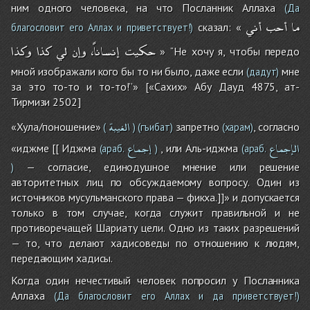
ним одного человека, на что Посланник Аллаха
(Да
ما
أحب
أني
сказал: «
благословит его Аллах и приветствует!)
حكيت
إنساناً،
وإن
لي
كذا
وكذا
» ‘‘Не хочу я, чтобы передо
мной изображали кого бы то ни было, даже если
мне
(дадут)
за это то-то и то-то!’’» [«Сахих» Абу Дауд 4875, ат-
Тирмизи 2502]
الغيبة
«Хула/поношение»
запретно
, согласно
(
)
(гъибат)
(харам)
الإجماع
إجماع
«иджме [[ Иджма
, или Аль-иджма
(араб.
)
(араб.
— согласие, единодушное мнение или решение
)
авторитетных лиц по обсуждаемому вопросу. Один из
источников мусульманского права — фикха.]]» и допускается
только в том случае, когда служит правильной и не
противоречащей Шариату цели. Одно из таких разрешений
— то, что делают хадисоведы по отношению к людям,
передающим хадисы.
Когда один нечестивый человек попросил у Посланника
Аллаха
(Да благословит его Аллах и да приветствует!)