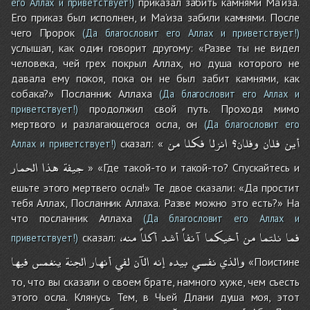
приказал забить камнями Ма’иза.
его Аллах и приветствует!)
Его приказ был исполнен, и Ма’иза забили камнями. После
чего Пророк
(Да благословит его Аллах и приветствует!)
услышал, как один говорит другому: «Разве ты не видел
человека, чей грех покрыл Аллах, но душа которого не
давала ему покоя, пока он не был забит камнями, как
собака?» Посланник Аллаха
(Да благословит его Аллах и
продолжил свой путь. Проходя мимо
приветствует!)
мертвого и разлагающегося осла, он
(Да благословит его
أين
فلان
وفلان؟
انزلا
فكلا
من
сказал: «
Аллах и приветствует!)
جيفة
هذا
الحمار
» «Где такой-то и такой-то? Спускайтесь и
ешьте этого мертвего осла!» Те двое сказали: «Да простит
тебя Аллах, Посланник Аллаха. Разве можно это есть?» На
что посланник Аллаха
(Да благословит его Аллах и
فما
نلتما
من
أخيكما
آنفاً
أشد
أكلاً
منه،
сказал:
приветствует!)
والذي
نفسي
بيده
إنه
الآن
لفي
أنهار
الجنة
ينغمس
فيها
«Поистине
то, что вы сказали о своем брате, намного хуже, чем съесть
этого осла. Клянусь Тем, в Чьей Длани душа моя, этот