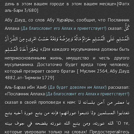
день в этом вашем городе в этом вашем месяце».[Фатх
аль-Бари 3/680]
Абу Дауд, со слов Абу Хурайры, сообщил, что Посланник
كُلُّ
Аллаха
сказал:
(Да благословит его Аллах и приветствует!)
الْمُسْلِمِ
عَلَى
الْمُسْلِمِ
حَرَامٌ
مَالُهُ
وَعِرْضُهُ
وَدَمُهُ
حَسْبُ
امْرِىءٍ
مِنَ
الشَّرِّ
أَنْ
يَحْقِرَ
أَخَاهُ
الْمُسْلِم
«Для каждого мусульманина должны быть
неприкосновенными жизнь, имущество и честь другого
мусульманина. Достаточно будет вреда тому человеку,
который презирает своего брата» [ Муслим 2564, Абу Дауд
4882, ат-Тирмизи 1729]
Аль-Бараа ибн ‘Азиб
рассказал:
(Да будет доволен им Аллах!)
«Посланник Аллаха
(Да благословит его Аллах и приветствует!)
يا
معشر
من
آمن
بلسانه
لا
сказал в своей проповеди к нам:
تغتابوا
المسلمين
ولا
تتبعوا
عوراتهم؛
فإنه
من
يتبع
عورة
أخيه
يتبع
الله
عورته،
ومن
يتبع
الله
عورته
يفضحه
في
جوف
بيته
‘‘О те,
которые уверовали только на словах! Предостерегайтесь