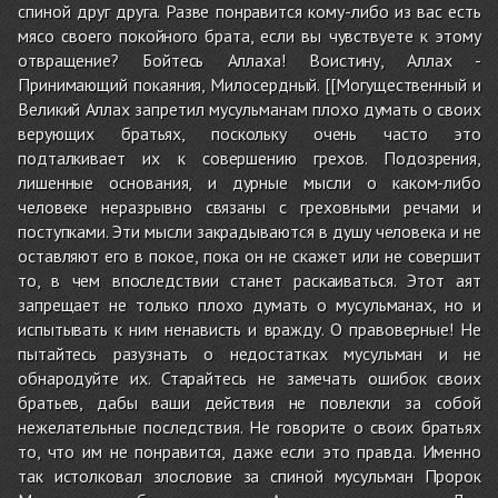
спиной друг друга. Разве понравится кому-либо из вас есть
мясо своего покойного брата, если вы чувствуете к этому
отвращение? Бойтесь Аллаха! Воистину, Аллах -
Принимающий покаяния, Милосердный. [[Могущественный и
Великий Аллах запретил мусульманам плохо думать о своих
верующих братьях, поскольку очень часто это
подталкивает их к совершению грехов. Подозрения,
лишенные основания, и дурные мысли о каком-либо
человеке неразрывно связаны с греховными речами и
поступками. Эти мысли закрадываются в душу человека и не
оставляют его в покое, пока он не скажет или не совершит
то, в чем впоследствии станет раскаиваться. Этот аят
запрещает не только плохо думать о мусульманах, но и
испытывать к ним ненависть и вражду. О правоверные! Не
пытайтесь разузнать о недостатках мусульман и не
обнародуйте их. Старайтесь не замечать ошибок своих
братьев, дабы ваши действия не повлекли за собой
нежелательные последствия. Не говорите о своих братьях
то, что им не понравится, даже если это правда. Именно
так истолковал злословие за спиной мусульман Пророк