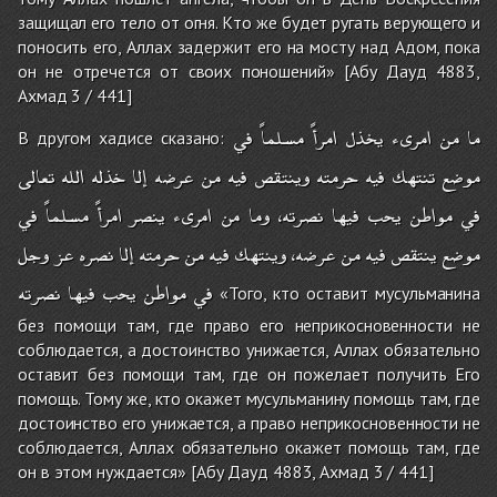
защищал его тело от огня. Кто же будет ругать верующего и
поносить его, Аллах задержит его на мосту над Адом, пока
он не отречется от своих поношений» [Абу Дауд 4883,
Ахмад 3 / 441]
ما
من
امرىء
يخذل
امرأً
مسلماً
في
В другом хадисе сказано:
موضع
تنتهك
فيه
حرمته
وينتقص
فيه
من
عرضه
إلا
خذله
الله
تعالى
في
مواطن
يحب
فيها
نصرته،
وما
من
امرىء
ينصر
امرأً
مسلماً
في
موضع
ينتقص
فيه
من
عرضه،
وينتهك
فيه
من
حرمته
إلا
نصره
عز
وجل
في
مواطن
يحب
فيها
نصرته
«Того, кто оставит мусульманина
без помощи там, где право его неприкосновенности не
соблюдается, а достоинство унижается, Аллах обязательно
оставит без помощи там, где он пожелает получить Его
помощь. Тому же, кто окажет мусульманину помощь там, где
достоинство его унижается, а право неприкосновенности не
соблюдается, Аллах обязательно окажет помощь там, где
он в этом нуждается» [Абу Дауд 4883, Ахмад 3 / 441]