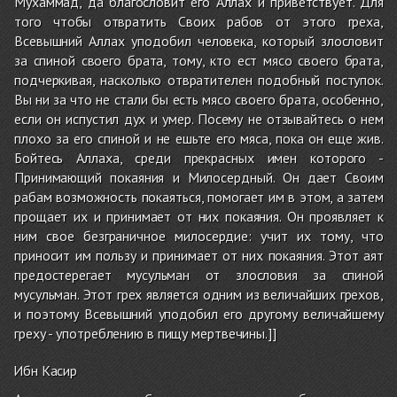
Мухаммад, да благословит его Аллах и приветствует. Для
того чтобы отвратить Своих рабов от этого греха,
Всевышний Аллах уподобил человека, который злословит
за спиной своего брата, тому, кто ест мясо своего брата,
подчеркивая, насколько отвратителен подобный поступок.
Вы ни за что не стали бы есть мясо своего брата, особенно,
если он испустил дух и умер. Посему не отзывайтесь о нем
плохо за его спиной и не ешьте его мяса, пока он еще жив.
Бойтесь Аллаха, среди прекрасных имен которого -
Принимающий покаяния и Милосердный. Он дает Своим
рабам возможность покаяться, помогает им в этом, а затем
прощает их и принимает от них покаяния. Он проявляет к
ним свое безграничное милосердие: учит их тому, что
приносит им пользу и принимает от них покаяния. Этот аят
предостерегает мусульман от злословия за спиной
мусульман. Этот грех является одним из величайших грехов,
и поэтому Всевышний уподобил его другому величайшему
греху - употреблению в пищу мертвечины.]]
Ибн Касир