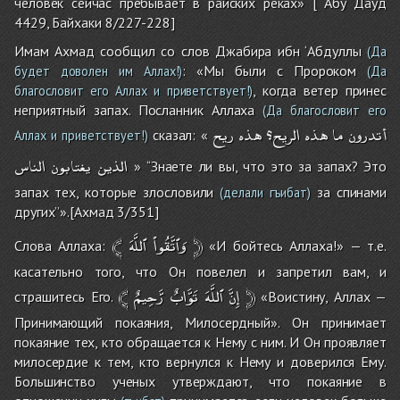
человек сейчас пребывает в райских реках» [ Абу Дауд
4429, Байхаки 8/227-228]
Имам Ахмад сообщил со слов Джабира ибн ‘Абдуллы
(Да
: «Мы были с Пророком
будет доволен им Аллах!)
(Да
, когда ветер принес
благословит его Аллах и приветствует!)
неприятный запах. Посланник Аллаха
(Да благословит его
أتدرون
ما
هذه
الريح؟
هذه
ريح
сказал: «
Аллах и приветствует!)
الذين
يغتابون
الناس
» ‘‘Знаете ли вы, что это за запах? Это
запах тех, которые злословили
за спинами
(делали гъибат)
других’’».[Ахмад 3/351]
﴾
ٱللَّهَ
وَٱتَّقُواْ
﴿
Слова Аллаха:
«И бойтесь Аллаха!» — т.е.
касательно того, что Он повелел и запретил вам, и
﴾
رَّحِيمٌ
تَوَّابٌ
ٱللَّهَ
إِنَّ
﴿
страшитесь Его.
«Воистину, Аллах —
Принимающий покаяния, Милосердный». Он принимает
покаяние тех, кто обращается к Нему с ним. И Он проявляет
милосердие к тем, кто вернулся к Нему и доверился Ему.
Большинство ученых утверждают, что покаяние в