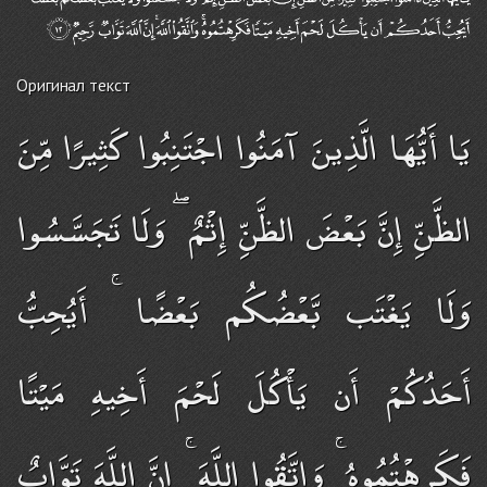
Оригинал текст
يَا أَيُّهَا الَّذِينَ آمَنُوا اجْتَنِبُوا كَثِيرًا مِّنَ
الظَّنِّ إِنَّ بَعْضَ الظَّنِّ إِثْمٌ ۖ وَلَا تَجَسَّسُوا
وَلَا يَغْتَب بَّعْضُكُم بَعْضًا ۚ أَيُحِبُّ
أَحَدُكُمْ أَن يَأْكُلَ لَحْمَ أَخِيهِ مَيْتًا
فَكَرِهْتُمُوهُ ۚ وَاتَّقُوا اللَّهَ ۚ إِنَّ اللَّهَ تَوَّابٌ