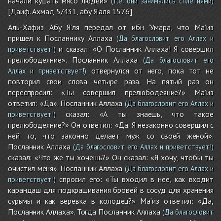
начали кушать мясо людей»
(т.е. они занимались сплетнями)
[Даиф. Ахмад 5/431, абу Я’аля 1576]
Аль-Хафиз Абу Я’ля передал от ибн ‘Умара, что Ма’из
пришел к Посланнику Аллаха
(Да благословит его Аллах и
и сказал: «О Посланник Аллаха! Я совершил
приветствует!)
прелюбодеяние». Посланник Аллаха
(Да благословит его
отвернулся от него, пока тот не
Аллах и приветствует!)
повторил свои слова четыре раза. На пятый раз он
переспросил: «Ты совершил прелюбодеяние?» Ма’из
ответил: «Да». Посланник Аллаха
(Да благословит его Аллах и
сказал: «А ты знаешь, что такое
приветствует!)
прелюбодеяние?» Он ответил: «Да. Я незаконно совершил с
ней то, что законно делает муж со своей женой».
Посланник Аллаха
(Да благословит его Аллах и приветствует!)
сказал: «Что же ты хочешь?» Он сказал: «Я хочу, чтобы ты
очистил меня». Посланник Аллаха
(Да благословит его Аллах и
спросил его: «Ты входил в нее, как входит
приветствует!)
карандаш для подкрашивания бровей в сосуд для хранения
сурьмы и как веревка в колодец?» Ма’из ответил: «Да,
Посланник Аллаха». Тогда Посланник Аллаха
(Да благословит