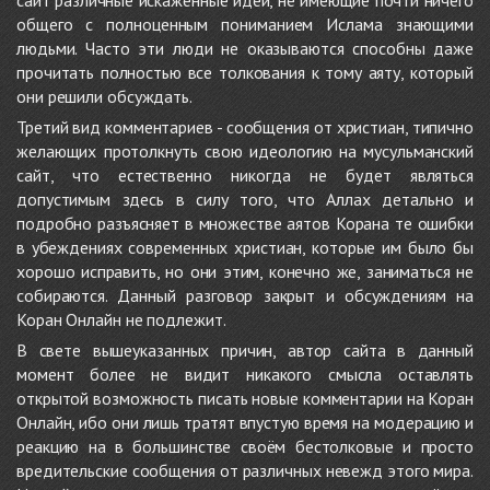
сайт различные искажённые идеи, не имеющие почти ничего
общего с полноценным пониманием Ислама знающими
людьми. Часто эти люди не оказываются способны даже
прочитать полностью все толкования к тому аяту, который
они решили обсуждать.
Третий вид комментариев - сообщения от христиан, типично
желающих протолкнуть свою идеологию на мусульманский
сайт, что естественно никогда не будет являться
допустимым здесь в силу того, что Аллах детально и
подробно разъясняет в множестве аятов Корана те ошибки
в убеждениях современных христиан, которые им было бы
хорошо исправить, но они этим, конечно же, заниматься не
собираются. Данный разговор закрыт и обсуждениям на
Коран Онлайн не подлежит.
В свете вышеуказанных причин, автор сайта в данный
момент более не видит никакого смысла оставлять
открытой возможность писать новые комментарии на Коран
Онлайн, ибо они лишь тратят впустую время на модерацию и
реакцию на в большинстве своём бестолковые и просто
вредительские сообщения от различных невежд этого мира.