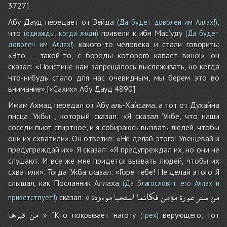
3727]
Абу Дауд передает от Зейда
,
(Да будет доволен им Аллах!)
что
привели к ибн Мас’уду
(однажды, когда люди)
(Да будет
какого-то человека и стали говорить:
доволен им Аллах!)
«Это — такой-то, с бороды которого капает вино!», он
сказал: «Поистине нам запрещалось выслеживать, но когда
что-нибудь стало для нас очевидным, мы берем это во
внимание».[«Сахих» Абу Дауд 4890]
Имам Ахмад передал от Абу аль-Хайсама, а тот от Духайна
писца ‘Укбы , который сказал: «Я сказал ‘Укбе, что наши
соседи пьют спиртное, и я собираюсь вызвать людей, чтобы
они их схватили». Он ответил: «Не делай этого! Увещевай и
предупреждай их». Я сказал: «Я предупреждал их, но они не
слушают. И все же мне придется вызвать людей, чтобы их
схватили». Тогда ‘Укба сказал: «Горе тебе! Не делай этого. Я
слышал, как Посланник Аллаха
(Да благословит его Аллах и
من
ستر
عورة
مؤمن
فكأنما
استحيا
موءودة
сказал: «
приветствует!)
من
قبرها
» ‘‘Кто покрывает наготу
верующего, тот
(грех)