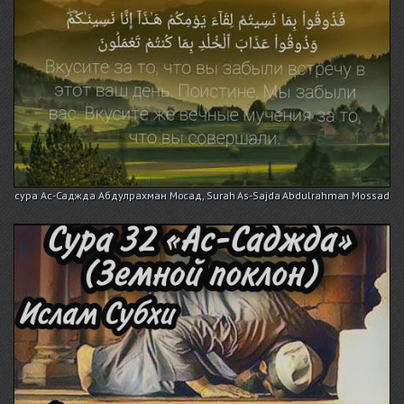
сура Ас-Саджда Абдулрахман Мосад, Surah As-Sajda Abdulrahman Mossad