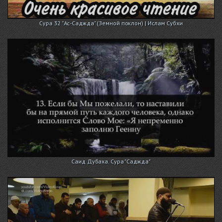
Сура 32 "Ас-Саджда" (Земной поклон) | Ислам Субхи
Саид Дубаха. Сура "Саджда"