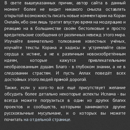
В свете вышеуказанных причин, автор сайта в данный
момент более не видит никакого смысла оставлять
открытой возможность писать новые комментарии на Коран
Онлайн, ибо они лишь тратят впустую время на модерацию и
реакцию на в большинстве своём бестолковые и просто
вредительские сообщения от различных невежд этого мира.
Изучайте внимательно толкования известных учёных,
изучайте тексты Корана и хадисы и устремляйте свои
сердца к истине, а не к различным новоизобретённым
идеям, которые кажутся привлекательными
необразованным душам. Благо - в глубоком знании, а не в
следовании страстям. И пусть Аллах поведёт всех
достойных этого людей прямой дорогой.
Также, если у кого-то всё ещё присутствует желание
обсудить более детально некоторые аспекты Ислама - вы
всегда можете погрузиться в один из других благих
проектов и сообществ, которыми занимаются другие
русскоязычные мусульмане, и о которых вы можете
почитать
на отдельной странице
.