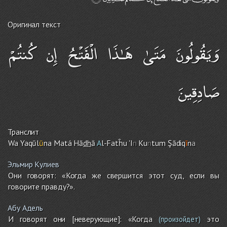
Оригинал текст
وَيَقُولُونَ مَتَىٰ هَـٰذَا الْفَتْحُ إِن كُنتُمْ
صَادِقِينَ
Транслит
Wa Yaqūl
ū
na Matá Hā
dh
ā
A
l-Fatĥu 'I
n
Ku
n
tu
m
Şādiq
ī
n
a
Эльмир Кулиев
Они говорят: «Когда же свершится этот суд, если вы
говорите правду?».
Абу Адель
И говорят они [неверующие]: «Когда
это
(произойдет)