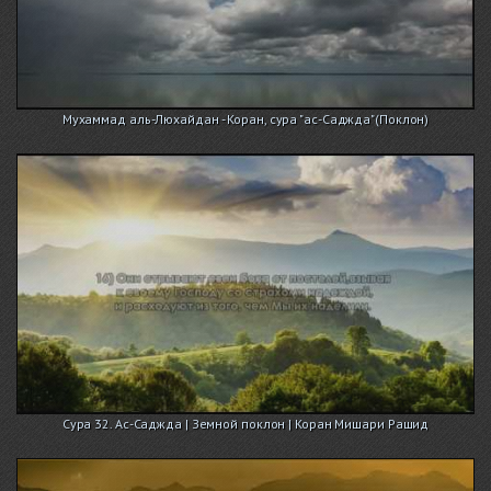
Мухаммад аль-Люхайдан - Коран, сура "ас-Саджда"(Поклон)
Сура 32. Ас-Саджда | Земной поклон | Коран Мишари Рашид