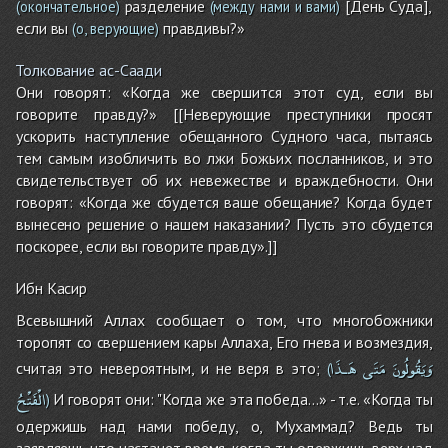
разделение
[День Суда],
(окончательное)
(между нами и вами)
если вы
правдивы?»
(о, верующие)
Толкование ас-Саади
Они говорят: «Когда же свершится этот суд, если вы
говорите правду?» [[Неверующие преступники просят
ускорить наступление обещанного Судного часа, пытаясь
тем самым изобличить во лжи Божьих посланников, и это
свидетельствует об их невежестве и враждебности. Они
говорят: «Когда же сбудется ваше обещание? Когда будет
вынесено решение о нашем наказании? Пусть это сбудется
поскорее, если вы говорите правду».]]
Ибн Касир
Всевышний Аллах сообщает о том, что многобожники
торопят со свершением кары Аллаха, Его гнева и возмездия,
وَيَقُولُونَ
مَتَى
هَـذَا
считая это невероятным, и не веря в это;
(
الْفَتْحُ
И говорят они: "Когда же эта победа…» - т.е. «Когда ты
)
одержишь над нами победу, о, Мухаммад? Ведь ты