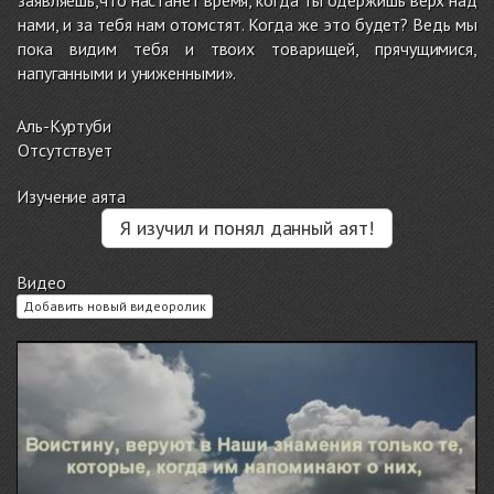
заявляешь,что настанет время, когда ты одержишь верх над
нами, и за тебя нам отомстят. Когда же это будет? Ведь мы
пока видим тебя и твоих товарищей, прячущимися,
напуганными и униженными».
Аль-Куртуби
Отсутствует
Изучение аята
Я изучил и понял данный аят!
Видео
Добавить новый видеоролик