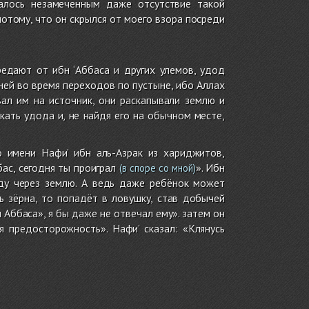
талось незамеченным даже отсутствие такой
 потому, что он скрылся от моего взора посреди
редают от ибн ‘Аббаса и других улемов, удод
ней во время переходов по пустыне, ибо Аллах
ал им на источник, они раскапывали землю и
ать удода и, не найдя его на обычном месте,
 имени Нафи’ ибн аль-Азрак из хариджитов,
ас, сегодня ты проиграл
». Ибн
(в споре со мной)
оду через землю. А ведь даже ребёнок может
ь зёрна, то попадёт в ловушку, став добычей
н Аббаса», я бы даже не отвечал ему». затем он
я предосторожность». Нафи’ сказал: «Клянусь