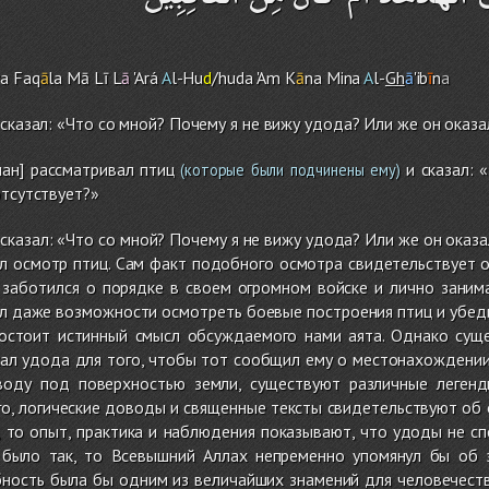
ra Faq
ā
la Mā Lī L
ā
'Ará
A
l-Hu
d
/huda 'A
m
K
ā
na Mina
A
l-
Gh
ā
'ib
ī
n
a
 сказал: «Что со мной? Почему я не вижу удода? Или же он оказ
ан] рассматривал птиц
и сказал: 
(которые были подчинены ему)
отсутствует?»
 сказал: «Что со мной? Почему я не вижу удода? Или же он оказ
л осмотр птиц. Сам факт подобного осмотра свидетельствует о
н заботился о порядке в своем огромном войске и лично заним
ал даже возможности осмотреть боевые построения птиц и убедит
состоит истинный смысл обсуждаемого нами аята. Однако сущ
кал удода для того, чтобы тот сообщил ему о местонахождении
 воду под поверхностью земли, существуют различные леген
го, логические доводы и священные тексты свидетельствуют об
, то опыт, практика и наблюдения показывают, что удоды не 
 было так, то Всевышний Аллах непременно упомянул бы об 
ность была бы одним из величайших знамений для человечества