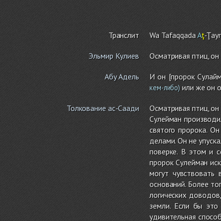
Транслит
Wa Tafaqqada
A
ţ
-Ţay
Эльмир Кулиев
Осматривая птиц, он
Абу Адель
И он [пророк Сулайм
или же он 
кем-либо)
Толкование ас-Саади
Осматривая птиц, он
Сулейман производи
святого пророка. О
делами. Он не упуск
поверке. В этом и 
пророк Сулейман ис
могут чувствовать
оснований. Более то
логических доводов
земли. Если бы это
удивительная способ