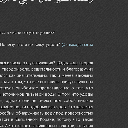
ался в числе отсутствующих?
«Почему это я не вижу удода?
(Он находится за
ался в числе отсутствующих? [[Однажды пророк
 твердой воле, решительности и благоразумии
ался как значительными, так и менее важными
ься в том, что все его воины присутствуют на
ествует ошибочное представление о том, что
 источников питьевой воды. О том, что удоды
ды, однако они не имеют под собой никаких
 ошибочности подобных взглядов. Что касается
способны обнаруживать воду под поверхностью
этом в Священном Коране, потому что такая
. А что касается священных текстов, то в них