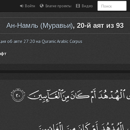
Войти
Благие проекты
Видео
Ан-Намль (Муравьи)
, 20-й аят из 93
я об аяте 27:20 на Quranic Arabic Corpus
ифт
َى الْهُدْهُدَ أَمْ كَانَ مِنَ الْغَائِبِينَ