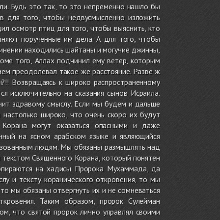
ли. Будь это так, то это непременно нашло бы
ов для того, чтобы недвусмысленно изложить
л осмотр птиц для того, чтобы выяснить, кто
олняют порученные им дела. А для того, чтобы
чинении находились шайтаны и могучие джинны,
роме того, Аллах подчинил ему ветер, которым
ем преодолевал такое же расстояние. Разве ж
?!! Возвращаясь к широко распространенному
ся исключительно на сказания сынов Исраила.
чит здравому смыслу. Если мы будем и дальше
 настолько широко, что очень скоро их будут
о Корана могут оказаться опасными и даже
анный на ясном арабском языке и являющийся
разованным людям. Мы обязаны размышлять над
м текстом Священного Корана, который понятен
 опираются на хадисы Пророка Мухаммада, да
лу и тексту коранического откровения, то мы
 то мы обязаны отвергнуть их и не сомневаться
ткровения. Таким образом, пророк Сулейман
ом, что святой пророк лично управлял своими