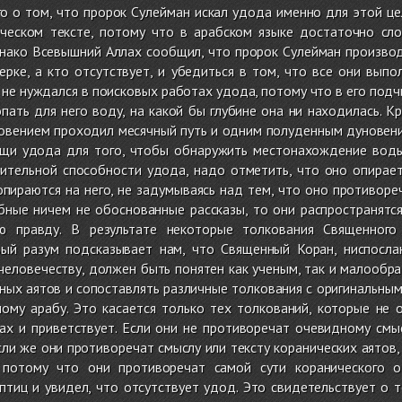
о о том, что пророк Сулейман искал удода именно для этой це
ческом тексте, потому что в арабском языке достаточно сл
нако Всевышний Аллах сообщил, что пророк Сулейман производи
ерке, а кто отсутствует, и убедиться в том, что все они вып
 не нуждался в поисковых работах удода, потому что в его под
пать для него воду, на какой бы глубине она ни находилась. К
овением проходил месячный путь и одним полуденным дуновени
щи удода для того, чтобы обнаружить местонахождение воды
ительной способности удода, надо отметить, что оно опирает
пираются на него, не задумываясь над тем, что оно противоре
бные ничем не обоснованные рассказы, то они распространятся
ю правду. В результате некоторые толкования Священног
вый разум подсказывает нам, что Священный Коран, ниспосл
 человечеству, должен быть понятен как ученым, так и малооб
ных аятов и сопоставлять различные толкования с оригинальны
ому арабу. Это касается только тех толкований, которые не
ах и приветствует. Если они не противоречат очевидному смыс
сли же они противоречат смыслу или тексту коранических аятов,
 потому что они противоречат самой сути коранического о
тиц и увидел, что отсутствует удод. Это свидетельствует о т