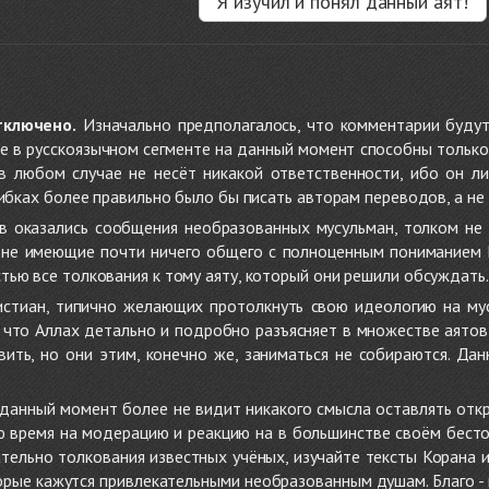
Я изучил и понял данный аят!
тключено.
Изначально предполагалось, что комментарии будут
не в русскоязычном сегменте на данный момент способны только
 в любом случае не несёт никакой ответственности, ибо он л
ибках более правильно было бы писать авторам переводов, а не 
 оказались сообщения необразованных мусульман, толком не
, не имеющие почти ничего общего с полноценным пониманием
ью все толкования к тому аяту, который они решили обсуждать.
стиан, типично желающих протолкнуть свою идеологию на мус
о, что Аллах детально и подробно разъясняет в множестве аято
ить, но они этим, конечно же, заниматься не собираются. Да
в данный момент более не видит никакого смысла оставлять от
ую время на модерацию и реакцию на в большинстве своём бест
тельно толкования известных учёных, изучайте тексты Корана и 
рые кажутся привлекательными необразованным душам. Благо - в 