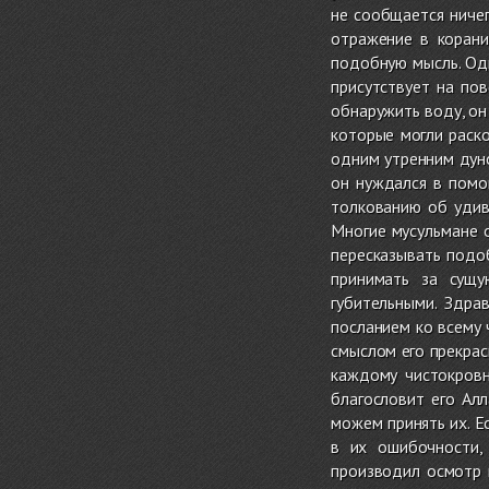
не сообщается ничег
отражение в корани
подобную мысль. Од
присутствует на пов
обнаружить воду, он
которые могли раско
одним утренним дун
он нуждался в помо
толкованию об удив
Многие мусульмане о
пересказывать подо
принимать за сущу
губительными. Здра
посланием ко всему
смыслом его прекрас
каждому чистокровн
благословит его Алл
можем принять их. Е
в их ошибочности,
производил осмотр п