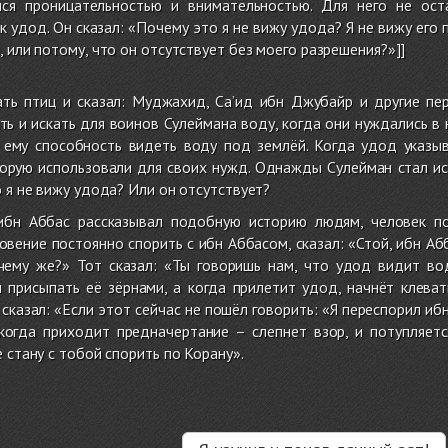
лся проницательностью и внимательностью. Для него не ос
к удод. Он сказал: «Почему это я не вижу удода? Я не вижу его
 или потому, что он отсутствует без моего разрешения?»]]
ать птиц и сказал: Муджахид, Са’ид ибн Джубайр и другие пе
ь и искать для воинов Сулеймана воду, когда они нуждались в 
ему способность видеть воду под землёй. Когда удод указыв
орую использовали для своих нужд. Однажды Сулейман стал иск
о я не вижу удода? Или он отсутствует?
бн Аббас рассказывал подобную историю людям, человек по
вение постоянно спорить с ибн Аббасом, сказал: «Стой, ибн Абб
чему же?» Тот сказал: «Ты говоришь нам, что удод видит в
 присыпать её зёрнами, а когда прилетит удод, начнёт клеват
сказал: «Если этот сейчас не пошёл говорить: «Я переспорил иб
 когда приходит предначертание – слепнет взор, и потупляетс
 стану с тобой спорить по Корану».