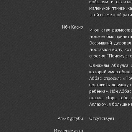
войсками и отлича
маленькой птички, ка
этой несметной рати,
Ибн Касир
И он стал разыскив
должен был прилетат
Всевышний даровал 
доставали воду, кот
спросил: "Почему эт
Однажды Абдулла и
который имел обыкно
Аббас спросил: «По
поставить ловушку и
ребёнка». Ибн Аббас 
сказал: «Горе тебе,
Аллахом, я больше не
Аль-Куртуби
Отсутствует
Изучение аята