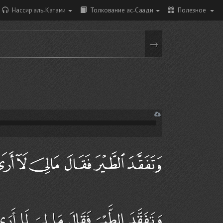
Нассир аль-Катами
Толкование ас-Саади
Полезное
→
وَتَفَقَّدَ الطَّيْرَ فَقَالَ مَا لِيَ لَا أَر