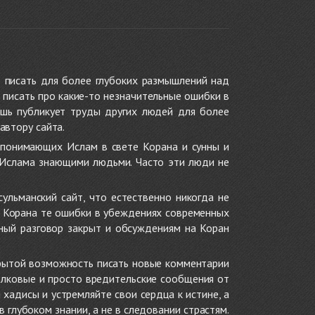
 писать для более глубоких размышлений над
 писать про какие-то незначительные ошибки в
ишь публикует труды других людей для более
автору сайта.
 понимающих Ислам в свете Корана и сунны и
 Ислама знающими людьми. Часто эти люди не
ульманский сайт, что естественно никогда не
в Корана те ошибки в убеждениях современных
нный разговор закрыт и обсуждениям на Коран
крытой возможность писать новые комментарии
олковые и просто вредительские сообщения от
хадисы и устремляйте свои сердца к истине, а
глубоком знании, а не в следовании страстям.