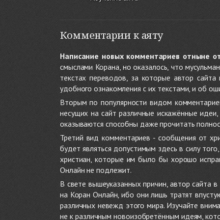
Комментарии к аяту
Написание новых комментариев отныне о
смыслами Корана, но оказалось, что мусульма
текстах переводов, за которые автор сайта
удобного ознакомления с их текстами, и об ош
Вторым по популярности видом комментариев
несущих на сайт различные искажённые идеи
оказываются способны даже прочитать полност
Третий вид комментариев - сообщения от хри
будет являться допустимым здесь в силу тог
христиан, которые им было бы хорошо исправ
Онлайн не подлежит.
В свете вышеуказанных причин, автор сайта 
на Коран Онлайн, ибо они лишь тратят впуст
различных невежд этого мира. Изучайте внима
не к различным новоизобретённым идеям, кото