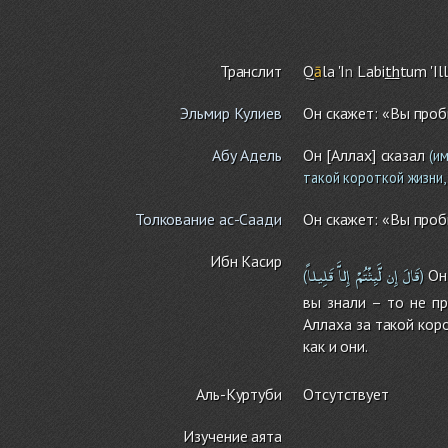
Транслит
Q
ā
la 'I
n
Labi
th
tu
m
'Il
Эльмир Кулиев
Он скажет: «Вы проб
Абу Адель
Он [Аллах] сказал
(им
такой короткой жизни,
Толкование ас-Саади
Он скажет: «Вы проб
Ибн Касир
قَالَ
إِن
لَّبِثْتُمْ
إِلاَّ
قَلِيلاً
Он 
(
)
вы знали – то не п
Аллаха за такой кор
как и они.
Аль-Куртуби
Отсутствует
Изучение аята