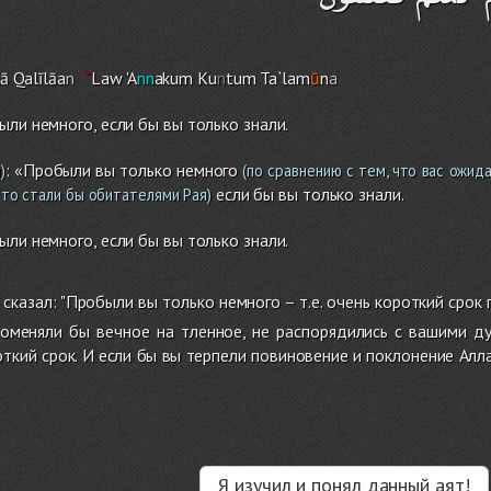
lā Qalīlāa
n
Law 'A
nn
aku
m
Ku
n
tu
m
Ta`lam
ū
n
a
ыли немного, если бы вы только знали.
: «Пробыли вы только немного
)
(по сравнению с тем, что вас ожида
если бы вы только знали.
 то стали бы обитателями Рая)
ыли немного, если бы вы только знали.
сказал: "Пробыли вы только немного – т.е. очень короткий срок
роменяли бы вечное на тленное, не распорядились с вашими д
откий срок. И если бы вы терпели повиновение и поклонение Алла
Я изучил и понял данный аят!