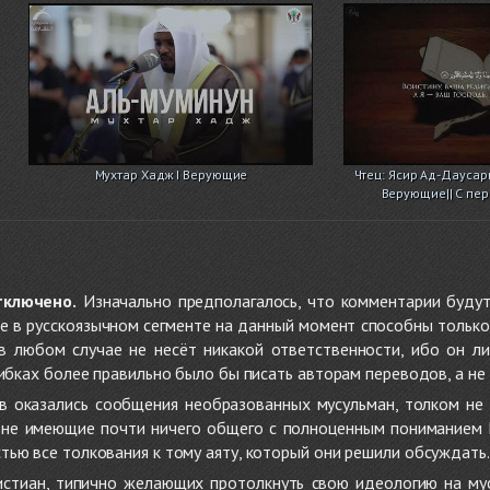
Мухтар Хадж I Верующие
Чтец: Ясир Ад-Даусар
Верующие|| С пер
тключено.
Изначально предполагалось, что комментарии будут
не в русскоязычном сегменте на данный момент способны только
 в любом случае не несёт никакой ответственности, ибо он л
ибках более правильно было бы писать авторам переводов, а не 
 оказались сообщения необразованных мусульман, толком не
, не имеющие почти ничего общего с полноценным пониманием
ью все толкования к тому аяту, который они решили обсуждать.
стиан, типично желающих протолкнуть свою идеологию на мус