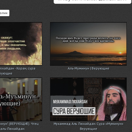
олик
хайдан - Коран, сура
Аль-Муминун | Верующие
рующие
минун" (ВЕРУЮЩИЕ). Чтец
Мухаммад Аль Люхайдан. Сура «Муминун»
аль-Люхайдан.
Верующие