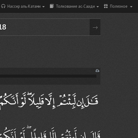
Нассир аль-Катами
Толкование ас-Саади
Полезное
18
→
قَالَ إِن لَّبِثْتُمْ إِلَّا قَلِيلًا ۖ لَّوْ أَنَّ