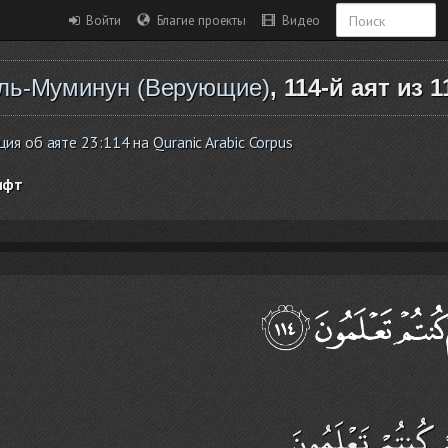
Войти
Благие проекты
Видео
ль-Муминун (Верующие)
, 114-й аят из 1
я об аяте 23:114 на Quranic Arabic Corpus
ифт
كُمْ كُنتُمْ تَعْلَمُونَ