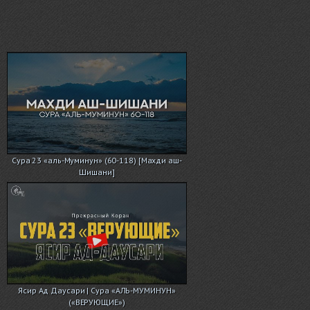
Сура 23 «аль-Муминун» (60-118) [Махди аш-
Шишани]
Ясир Ад Даусари | Сура «АЛЬ-МУМИНУН»
(«ВЕРУЮЩИЕ»)