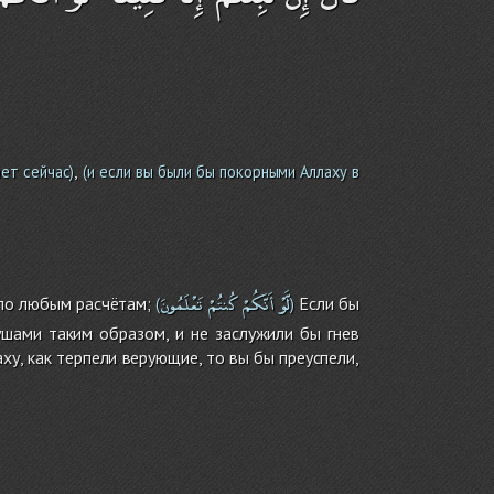
,
ет сейчас)
(и если вы были бы покорными Аллаху в
لَّوْ
أَنَّكُمْ
كُنتُمْ
تَعْلَمُونَ
 по любым расчётам;
Если бы
(
)
ушами таким образом, и не заслужили бы гнев
ху, как терпели верующие, то вы бы преуспели,