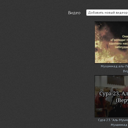
Видео
Добавить новый видеор
Мухаммад аль-Лю
Ве
Сура 23. "Аль-Муъ
Мухаммад 