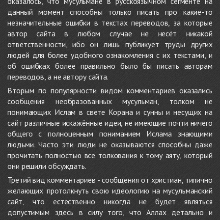
оказалось, что мусульмане в русскоязычном сегменте на
данный момент способны только писать про какие-то
незначительные ошибки в текстах переводов, за которые
автор сайта в любом случае не несёт никакой
ответственности, ибо он лишь публикует труды других
людей для более удобного ознакомления с их текстами, и
об ошибках более правильно было бы писать авторам
переводов, а не автору сайта.
Вторым по популярности видом комментариев оказались
сообщения необразованных мусульман, толком не
понимающих Ислам в свете Корана и сунны и несущих на
сайт различные искажённые идеи, не имеющие почти ничего
общего с полноценным пониманием Ислама знающими
людьми. Часто эти люди не оказываются способны даже
прочитать полностью все толкования к тому аяту, который
они решили обсуждать.
Третий вид комментариев - сообщения от христиан, типично
желающих протолкнуть свою идеологию на мусульманский
сайт, что естественно никогда не будет являться
допустимым здесь в силу того, что Аллах детально и