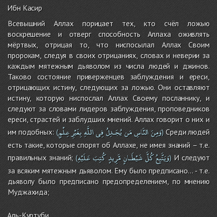
Ибн Касир
Всевышний Аллах порицает тех, кто счёл ложью
воскрешение и отверг способность Аллаха оживлять
мёртвых, отрицая то, что ниспосылал Аллах Своим
пророкам, следуя в своих отрицаниях, словах и неверии за
каждым мятежным дьяволом из числа людей и джинов.
Таково состояние приверженцев заблуждения и ереси,
отрицающих истину, следующих за ложью. Они оставляют
истину, которую ниспослал Аллах Своему посланнику, и
следуют за словами лидеров заблуждения, проповедников
ереси, страстей и заблудших мнений. Аллах говорит о них и
وَمِنَ
النَّاسِ
مَن
يُجَـدِلُ
فِى
اللَّهِ
بِغَيْرِ
عِلْمٍ
им подобных:
Среди людей
(
)
есть такие, которые спорят об Аллахе, не имея знаний – т.е.
وَيَتَّبِعُ
كُلَّ
شَيْطَـانٍ
مَّرِيدٍ
كُتِبَ
عَلَيْهِ
правильных знаний;
И следуют
(
)
за всяким мятежным дьяволом. Ему было предписано… - т.е.
дьяволу было предписано предопределением, по мнению
Муджахида;
Аль-Куртуби