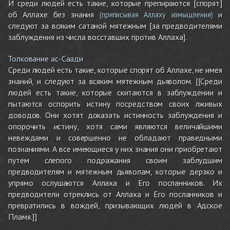
И среди людей есть такие, которые препираются [спорят]
об Аллахе без знания
и
(приписывая Аллаху измышления)
следуют за всяким сатаной мятежным [за предводителями
заблуждения из числа восставших против Аллаха].
Толкование ас-Саади
Среди людей есть такие, которые спорят об Аллахе, не имея
знаний, и следуют за всяким мятежным дьяволом. [[Среди
людей есть такие, которые скитаются в заблуждении и
пытаются оспорить истину посредством своих лживых
доводов. Они хотят доказать истинность заблуждения и
опорочить истину, хотя сами являются величайшими
невеждами и совершенно не обладают праведными
познаниями. А все имеющиеся у них знания они приобретают
путем слепого подражания своим заблудшим
предводителям и мятежным дьяволам, которые дерзко и
упрямо ослушаются Аллаха и Его посланников. Их
предводители отреклись от Аллаха и Его посланников и
превратились в вождей, призывающих людей в Адское
Пламя.]]