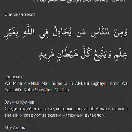
Оригинал текст
وَمِنَ النَّاسِ مَن يُجَادِلُ فِي اللَّهِ بِغَيْرِ
عِلْمٍ وَيَتَّبِعُ كُلَّ شَيْطَانٍ مَّرِيدٍ
Транслит
Wa Mina
A
n
-N
ā
si Ma
n
Yujādilu Fī
A
l-Lah
i
Bi
gh
ay
r
i `Ilmi
n
Wa
Yattabi`u Kulla
Sh
ayţ
ā
ni
n
Ma
r
ī
d
in
Эльмир Кулиев
Среди людей есть такие, которые спорят об Аллахе, не имея
знаний, и следуют за всяким мятежным дьяволом.
Абу Адель