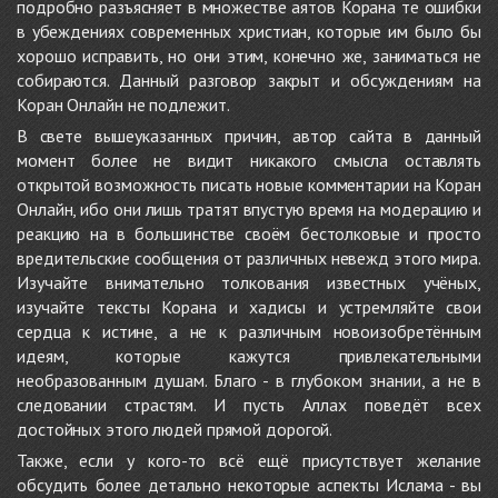
подробно разъясняет в множестве аятов Корана те ошибки
в убеждениях современных христиан, которые им было бы
хорошо исправить, но они этим, конечно же, заниматься не
собираются. Данный разговор закрыт и обсуждениям на
Коран Онлайн не подлежит.
В свете вышеуказанных причин, автор сайта в данный
момент более не видит никакого смысла оставлять
открытой возможность писать новые комментарии на Коран
Онлайн, ибо они лишь тратят впустую время на модерацию и
реакцию на в большинстве своём бестолковые и просто
вредительские сообщения от различных невежд этого мира.
Изучайте внимательно толкования известных учёных,
изучайте тексты Корана и хадисы и устремляйте свои
сердца к истине, а не к различным новоизобретённым
идеям, которые кажутся привлекательными
необразованным душам. Благо - в глубоком знании, а не в
следовании страстям. И пусть Аллах поведёт всех
достойных этого людей прямой дорогой.
Также, если у кого-то всё ещё присутствует желание
обсудить более детально некоторые аспекты Ислама - вы