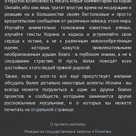
открытой возможность писать новые комментарии на Коран
Онлайн, ибо они лишь тратят впустую время на модерацию и
реакцию на в большинстве своём бестолковые и просто
вредительские сообщения от различных невежд этого мира.
Изучайте внимательно толкования известных учёных,
изучайте тексты Корана и хадисы и устремляйте свои
сердца к истине, а не к различным новоизобретённым
идеям, которые кажутся привлекательными
необразованным душам. Благо - в глубоком знании, а не в
следовании страстям. И пусть Аллах поведёт всех
достойных этого людей прямой дорогой.
Также, если у кого-то всё ещё присутствует желание
обсудить более детально некоторые аспекты Ислама - вы
всегда можете погрузиться в один из других благих
проектов и сообществ, которыми занимаются другие
русскоязычные мусульмане, и о которых вы можете
почитать
на отдельной странице
.
О проекте, контакты
Реакции на государственные запросы
•
Политика