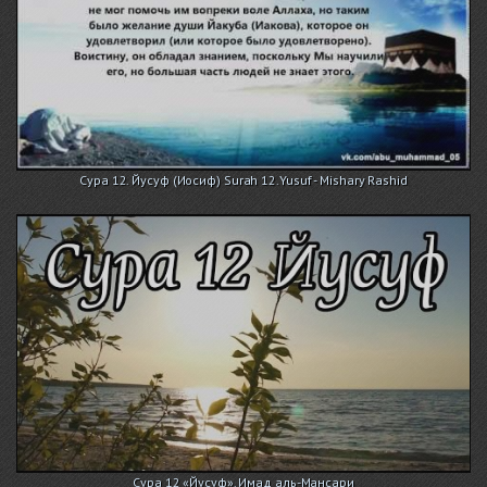
Сура 12. Йусуф (Иосиф) Surah 12.Yusuf - Mishary Rashid
Сура 12 «Йусуф». Имад аль-Мансари