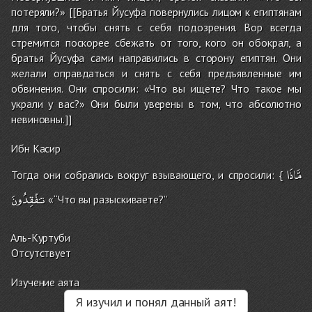
потеряли?» [[Братья Йусуфа повернулись лицом к египтянам
для того, чтобы снять с себя подозрения. Вор всегда
стремится поскорее сбежать от того, кого он обокрал, а
братья Йусуфа сами направились в сторону египтян. Они
желали оправдаться и снять с себя предъявленные им
обвинения. Они спросили: «Что вы ищете? Что такое мы
украли у вас?» Они были уверены в том, что абсолютно
невиновны.]]
Ибн Касир
مَّاذَا
Тогда они собрались вокруг взывающего, и спросили: {
تـَفْقِدُونَ
«‘‘Что вы разыскиваете?’’
Аль-Куртуби
Отсутствует
Изучение аята
Я изучил и понял данный аят!