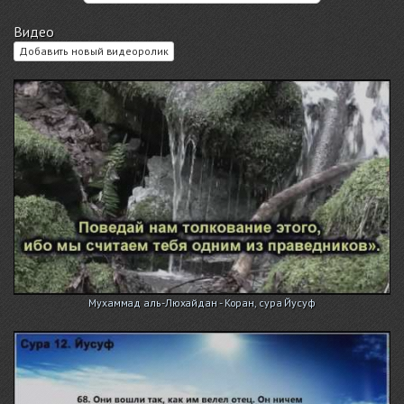
Видео
Добавить новый видеоролик
Мухаммад аль-Люхайдан - Коран, сура Йусуф