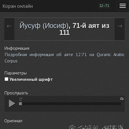
Коран онлайн
12:71
Йусуф (Иосиф)
, 71-й аят из
←
→
111
Информация
Подробная информация об аяте 12:71 на Quranic Arabic
Corpus
Параметры
Увеличенный шрифт
Прослушать
Оригинал