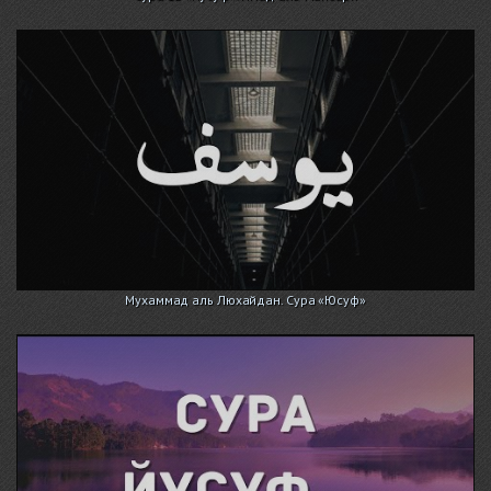
Мухаммад аль Люхайдан. Сура «Юсуф»