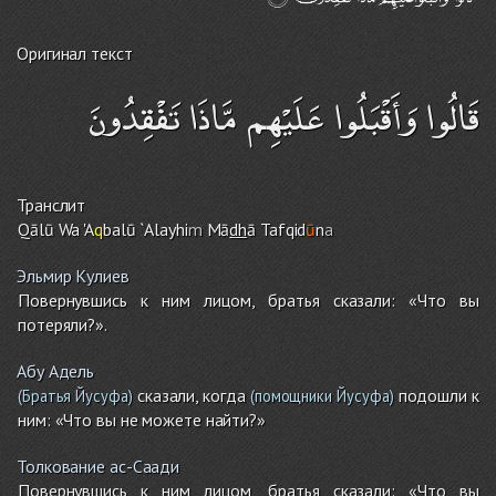
Оригинал текст
قَالُوا وَأَقْبَلُوا عَلَيْهِم مَّاذَا تَفْقِدُونَ
Транслит
Qālū Wa 'A
q
balū `Alayhi
m
Mā
dh
ā Tafqid
ū
n
a
Эльмир Кулиев
Повернувшись к ним лицом, братья сказали: «Что вы
потеряли?».
Абу Адель
сказали, когда
подошли к
(Братья Йусуфа)
(помощники Йусуфа)
ним: «Что вы не можете найти?»
Толкование ас-Саади
Повернувшись к ним лицом, братья сказали: «Что вы