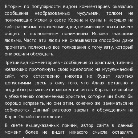
Вторым по популярности видом комментариев оказались
сообщения необразованных мусульман, толком не
понимающих Ислам в свете Корана и сунны и несущих на
сайт различные искажённые идеи, не имеющие почти ничего
общего с полноценным пониманием Ислама знающими
людьми. Часто эти люди не оказываются способны даже
прочитать полностью все толкования к тому аяту, который
они решили обсуждать.
Третий вид комментариев - сообщения от христиан, типично
желающих протолкнуть свою идеологию на мусульманский
сайт, что естественно никогда не будет являться
допустимым здесь в силу того, что Аллах детально и
подробно разъясняет в множестве аятов Корана те ошибки
в убеждениях современных христиан, которые им было бы
хорошо исправить, но они этим, конечно же, заниматься не
собираются. Данный разговор закрыт и обсуждениям на
Коран Онлайн не подлежит.
В свете вышеуказанных причин, автор сайта в данный
момент более не видит никакого смысла оставлять