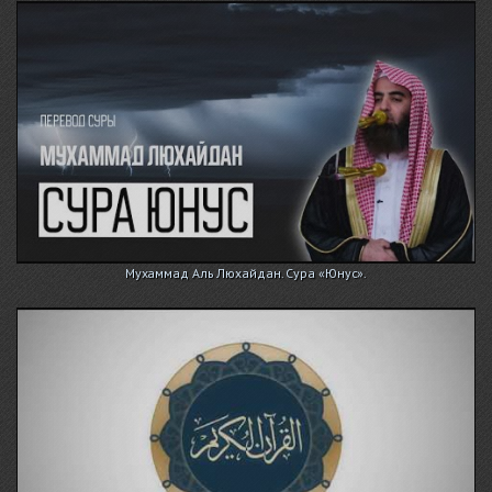
Мухаммад Аль Люхайдан. Сура «Юнус».