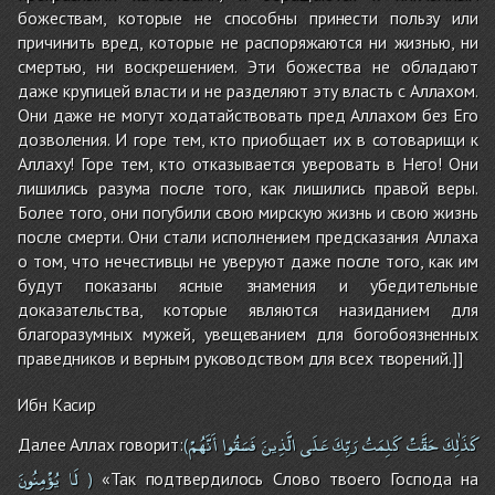
божествам, которые не способны принести пользу или
причинить вред, которые не распоряжаются ни жизнью, ни
смертью, ни воскрешением. Эти божества не обладают
даже крупицей власти и не разделяют эту власть с Аллахом.
Они даже не могут ходатайствовать пред Аллахом без Его
дозволения. И горе тем, кто приобщает их в сотоварищи к
Аллаху! Горе тем, кто отказывается уверовать в Него! Они
лишились разума после того, как лишились правой веры.
Более того, они погубили свою мирскую жизнь и свою жизнь
после смерти. Они стали исполнением предсказания Аллаха
о том, что нечестивцы не уверуют даже после того, как им
будут показаны ясные знамения и убедительные
доказательства, которые являются назиданием для
благоразумных мужей, увещеванием для богобоязненных
праведников и верным руководством для всех творений.]]
Ибн Касир
كَذَٰلِكَ
حَقَّتْ
كَلِمَتُ
رَبِّكَ
عَلَى
الَّذِينَ
فَسَقُوا
أَنَّهُمْ
Далее Аллах говорит:
(
لَا
يُؤْمِنُونَ
«Так подтвердилось Слово твоего Господа на
)