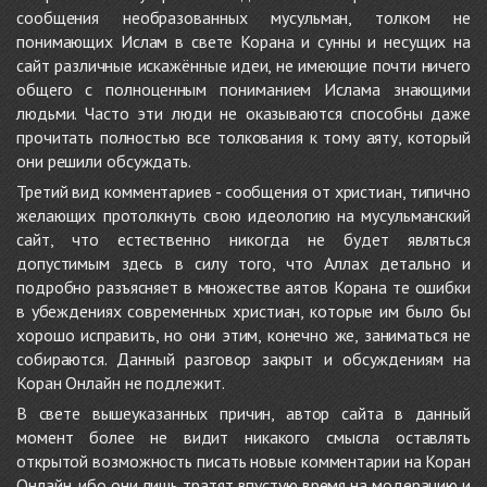
сообщения необразованных мусульман, толком не
понимающих Ислам в свете Корана и сунны и несущих на
сайт различные искажённые идеи, не имеющие почти ничего
общего с полноценным пониманием Ислама знающими
людьми. Часто эти люди не оказываются способны даже
прочитать полностью все толкования к тому аяту, который
они решили обсуждать.
Третий вид комментариев - сообщения от христиан, типично
желающих протолкнуть свою идеологию на мусульманский
сайт, что естественно никогда не будет являться
допустимым здесь в силу того, что Аллах детально и
подробно разъясняет в множестве аятов Корана те ошибки
в убеждениях современных христиан, которые им было бы
хорошо исправить, но они этим, конечно же, заниматься не
собираются. Данный разговор закрыт и обсуждениям на
Коран Онлайн не подлежит.
В свете вышеуказанных причин, автор сайта в данный
момент более не видит никакого смысла оставлять
открытой возможность писать новые комментарии на Коран
Онлайн, ибо они лишь тратят впустую время на модерацию и