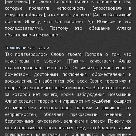
[неизменно] и слово Господа твоего в отношении тех,
которые проявляли непокорность [упорствовали в
ослушании Аллаха], что они не уверуют! [Аллах Всевышний
обещал Иблису, что Он наполнит Ад Иблисом и его
последователями. Поэтому это обещание Аллаха
обязательно и неизменно.]
Толкование ас-Саади
Так подтвердилось Слово твоего Господа о том, что
нечестивцы не уверуют. [[Такими качествами Аллах
охарактеризовал самого себя. Он является единственным
божеством, достойным поклонения, обожествления и
восхваления. Он заботится обо всех Своих творениях и
одаряет их многочисленными милостями. Это и есть истина,
за которой нет ничего, кроме заблуждения. Всевышний
Аллах создает творения и управляет их судьбами, одаряет
их милостями, вознаграждает благами и защищает от
неприятностей, обладает прекрасными именами и
безупречными качествами, величием и славой. Почему же
люди отказываются поклоняться Тому, кто обладает такими
прекрасными качествами, и обращаются к никчемным