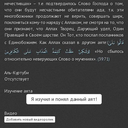
нечестивцах» – т.е. подтвердилось Слово Господа о том,
что они будут несчастными обитателями ада, т.к. эти
многобожники продолжают не верить, совершать ширк,
поклоняться кому-то наряду с Аллахом, не смотря на то, что
они признают, что Аллах Творец, Дарующий удел, Один
Правящий в Своём царстве. Он Тот, кто послал посланников
قَالُوا
بَلَىٰ
с Единобожием. Как Аллах сказал в другом аяте:
(
وَلَـٰكِنْ
حَقَّتْ
كَلِمَةُ
الْعَذَابِ
عَلَى
الْكَافِرِينَ
«Но сбылось
)
относительно неверующих Слово о мучениях».
(
39:71
)
Аль-Куртуби
Отсутствует
Изучение аята
Я изучил и понял данный аят!
Видео
Добавить новый видеоролик