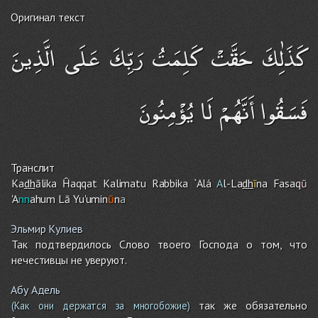
Оригинал текст
كَذَٰلِكَ حَقَّتْ كَلِمَتُ رَبِّكَ عَلَى الَّذِينَ
فَسَقُوا أَنَّهُمْ لَا يُؤْمِنُونَ
Транслит
Ka
dh
ālika Ĥaqqat Kalimatu Rabbika `Alá
A
l-La
dh
ī
na Fasaq
ū
'A
nn
ahu
m
Lā Yu'umin
ū
n
a
Эльмир Кулиев
Так подтвердилось Слово твоего Господа о том, что
нечестивцы не уверуют.
Абу Адель
так же обязательно
(Как они держатся за многобожие)