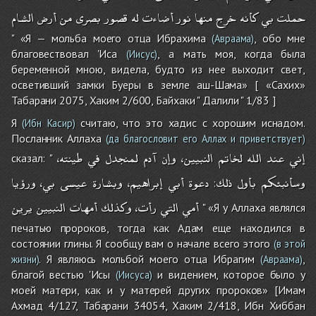
حملت
بي
كأنه
خرج
منها
نور
أضاءت
له
قصور
بصرى
من
أرض
الشام
" «Я — мольба моего отца Ибрахима
, обо мне
(Авраама)
благовествовал 'Иса
, а мать моя, когда была
(Иисус)
беременной мною, видела, будто из нее выходит свет,
осветивший замки Буеры в земле аш-Шама» [ «Сахих»
Табарани 2075, Хаким 2/600, Байхаки " Далили " 1/83 ]
Я
считаю, что это хадис с хорошим иснадом.
(Ибн Касир)
Посланник Аллаха
(да благословит его Аллах и приветствует)
إني
عند
الله
لخاتم
النبيين،
وإن
آدم
لمنجدل
في
طينته،
сказал: "
وسأنبئكم
بأول
ذلك
دعوة
أبي
إبراهيم،
وبشارة
عيسى
بي،
ورؤيا
:
أمي
التي
رأت،
وكذلك
أمهات
النبيين
يرين
" «Я у Аллаха являлся
печатью пророков, тогда как Адам еще находился в
состоянии глины. Я сообщу вам о начале всего этого
(в этой
. Я являюсь мольбой моего отца Ибрагим
,
жизни)
(Авраама)
благой вестью 'Исы
и видением, которое было у
(Иисуса)
моей матери, как и у матерей других пророков» [Имам
Ахмад 4/127, Табарани 34054, Хаким 2/418, Ибн Хиббан