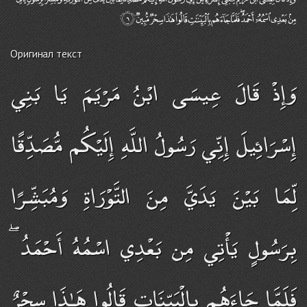
Оригинал текст
وَإِذْ قَالَ عِيسَى ابْنُ مَرْيَمَ يَا بَنِي
إِسْرَائِيلَ إِنِّي رَسُولُ اللَّهِ إِلَيْكُم مُّصَدِّقًا
لِّمَا بَيْنَ يَدَيَّ مِنَ التَّوْرَاةِ وَمُبَشِّرًا
بِرَسُولٍ يَأْتِي مِن بَعْدِي اسْمُهُ أَحْمَدُ ۖ
فَلَمَّا جَاءَهُم بِالْبَيِّنَاتِ قَالُوا هَـٰذَا سِحْرٌ