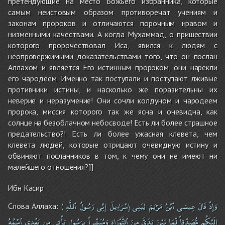
претендующие на место Божьего избранника, которые
самым неистовым образом противоречат учениям и
законам пророков и отличаются порочным нравом и
низменными качествами. А когда Мухаммад, о пришествии
которого пророчествовал Иса, явился к людям с
неопровержимыми доказательствами того, что он послан
Аллахом и является Его истинным пророком, они нарекли
его чародеем. Именно так поступали и поступают лживые
противники истины, и насколько же поразительны их
неверие и неразумение! Они сочли колдуном и чародеем
пророка, миссия которого так же ясна и очевидна, как
солнце на безоблачном небосводе! Есть ли более страшное
предательство?! Есть ли более ужасная клевета, чем
клевета людей, которые отрицают очевидную истину и
обвиняют посланников в том, к чему они не имеют ни
малейшего отношения?]]
Ибн Касир
وَإِذْ
قَالَ
عِيسَى
ٱبْنُ
مَرْيَمَ
يٰبَنِى
إِسْرَٰءِيلَ
إِنِّى
رَسُولُ
ٱللَّهِ
Слова Аллаха:
(
إِلَيْكُم
مُّصَدِّقاً
لِّمَا
بَيْنَ
يَدَىَّ
مِنَ
ٱلتَّوْرَاةِ
وَمُبَشِّراً
بِرَسُولٍ
يَأْتِى
مِن
بَعْدِى
ٱسْمُهُ