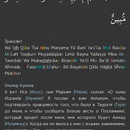
مُّبِينٌ
Транслит
Wa 'I
dh
Q
ā
la `Īsá
A
b
nu Maryama Yā Ban
ī
'Isr
ā
'
ī
la 'I
nn
ī Ras
ū
lu
A
l-Lah
i
'Ilayku
m
Muşaddiqāa
n
Limā Bayna Yadayya Mina
A
t-
Tawrāati Wa Muba
sh
sh
irāa
n
Biras
ū
li
n
Ya'tī Mi
n
Ba`dī
A
smuh
u
'Aĥmadu
Fala
mm
ā J
ā
'ahu
m
Bil-Bayyin
ā
ti Qālū Hā
dh
ā Siĥru
n
Mub
ī
n
un
Эльмир Кулиев
А вот Иса
, сын Марьям
, сказал: «О сыны
(Иисус)
(Марии)
Исраила
! Я послан к вам Аллахом, чтобы
(Израиля)
подтвердить правдивость того, что было в Таурате
(Торе)
до меня, и чтобы сообщить благую весть о Посланнике,
который придет после меня, имя которого будет Ахмад
». Когда же он явился к ним с ясными знамениями,
(Мухаммад)
они сказали: «Это — очевидное колдовство».