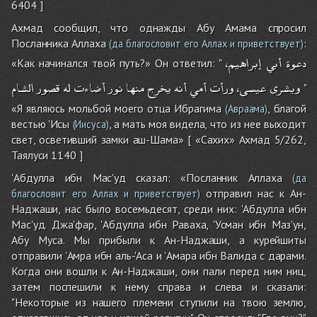
6404 ]
Ахмад сообщил, что однажды Абу Амама спросил
Посланника Аллаха
:
(да благословит его Аллах и приветствует)
دعوة
أبي
إبراهيم،
«Как начинался твой путь?» Он ответил: "
وبشرى
عيسى،
ورأت
أمي
أنه
يخرج
منها
نور
أضاءت
له
قصور
الشام
"
«Я являюсь мольбой моего отца Ибрагима
, благой
(Авраама)
вестью 'Исы
, а мать моя видела, что из нее выходит
(Иисуса)
свет, осветивший замки аш-Шама» [ «Сахих» Ахмад 5/262,
Таялуси 1140 ]
'Абдулла ибн Мас'уд сказал: «Посланник Аллаха
(да
отправил нас к Ан-
благословит его Аллах и приветствует)
Наджаши, нас было восемьдесят, среди них: 'Абдулла ибн
Мас'уд. Джа'фар, 'Абдулла ибн Раваха, 'Усман ибн Маз'ун,
Абу Муса. Мы прибыли к Ан-Наджаши, а курейшиты
отправили 'Амра ибн аль-'Аса и 'Амара ибн Валида с дарами.
Когда они вошли к Ан-Наджаши, они пали перед ним ниц,
затем поспешили к нему справа и слева и сказали:
"Некоторые из нашего племени ступили на твою землю,