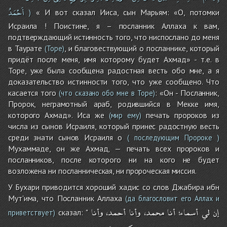
أَحْمَدُ
« И вот сказал Ииса, сын Марьям: «О, потомки
)
Исраила ! Поистине, я – посланник Аллаха к вам,
подтверждающий истинность того, что ниспослано до меня
в Таурате
, и благовествующий о посланнике, который
(Торе)
придёт после меня, имя которому будет Ахмад» - т.е. в
Торе, уже была сообщена радостная весть обо мне, а я
доказательство истинности того, что уже сообщено. Что
касается того
: «Он - Посланник,
(что сказано обо мне в Торе)
Пророк, неграмотный араб, родившийся в Мекке имя,
которого Ахмад». Иса же
печать пророков из
(мир ему)
числа из сынов Исраиля, который принес радостную весть
среди знати сынов Исраиля о
( последующим Пророке )
Мухаммаде, он же Ахмад, — печать всех пророков и
посланников, после которого ни на кого не будет
возложена ни посланническая, ни пророческая миссия.
У Бухари приводится хороший хадис со слов Джабира ибн
Мут'има, что Посланник Аллаха
(да благословит его Аллах и
إن
لي
أسماء؛
أنا
محمد،
وأنا
أحمد،
وأنا
сказал: "
приветствует)