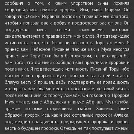
сообщил о том, с каким упорством сыны Исраила
сопротивлялись призыву пророка Исы, сына Марьям. Он
говорил: «О сыны Исраила! Господь отправил меня для того,
чтобы я призвал вас к добру и предостерег вас от зла. Он
поддержал меня ясными знамениями, которые
свидетельствуют о правдивости моих слов. Я подтверждаю
истинность того, что было ниспослано в Торе до меня. Я
принес вам Небесное Писание, так же как и Муса некогда
принес вам Тору. Если бы я был лжецом, то не открыл бы
вам того, что до меня сообщали вам правдивые пророки и
посланники. Я подтверждаю истинность Писаний Торы, ибо
обо мне она пророчествует, обо мне вы в ней читаете
благую весть. Я пришел, дабы подтвердить ее правдивость
и открыть вам благую весть о посланнике, который явится
после меня и имя которому Ахмад». Он говорил о Пророке
Мухаммаде, сыне Абдуллаха и внуке Абд аль-Мутталиба,
прямом потомке старейшины арабов Хашима. Таким
образом, пророк Иса, как и все остальные пророки Аллаха,
подтвердил правдивость предыдущего пророка и принес
весть о будущем пророке. Отнюдь не так поступают лжецы,