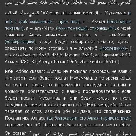
الماحي
الذي
يمحو
الله
به
الكفر،
وأنا
الحاشر
الذي
يحشر
الناس
على
قدمي،
وأنا
العاقب
" «У меня несколько имен. Я — Мухаммад
(в
, я — Ахмад
пер. с араб, «хвалимый» — прим. пер.)
(«достойный
, я — аль-Махи
, с моей
похвалы»)
(«уничтожающий, стирающий»)
помощью Аллах уничтожит неверие, я — аль-Хашир
, люди будут собираться вместе, дабы
(«собирающий»)
следовать по моим стопам, и я — аль-Акиб
» [
(«последний»)
«Сахих» Бухари 3532, 4896, Муслим 2354, ат-Тирмизи 2840,
Ахмад 4/80, 84, Абдур-Разак 1965, Ибн Хиббан 6313 ]
Ибн 'Аббас сказал: «Аллах не посылал пророков, не взяв с
них завет: если будет послан Мухаммад, в то время когда
вы будете живы, то непременно последуйте за ним и
возьмите обязательство с ваших последователей: если
будет послан Мухаммад и они будут живы, то пусть
следуют за ним и поддерживают его». Мухаммад ибн Исхак
передал со слов Халида ибн Ми'дана, что сподвижники
Посланника Аллаха
(да благословит его Аллах и приветствует)
спросили его: «О Посланник Аллаха, расскажи нам о себе».
دعوة
أبي
إبراهيم،
وبشرى
عيسى،
ورأت
أمي
حين
Он сказал: "