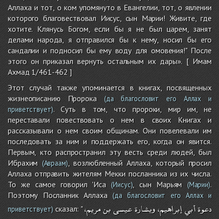
Аллаха и тот, о ком упомянуто в Евангелии, тот, о явлении
которого благовествовал Иисус, сын Марии! Живите, где
хотите. Клянусь Богом, если бы я не был царем, занят
делами народа, я отправился бы к нему, носил бы его
сандалии и подносил бы ему воду для омовения!" После
этого он приказал вернуть остальным их дары». [ Имам
Ахмад 1/461-462 ]
Этот случай также упоминается в книгах, посвященных
жизнеописанию Пророка
(да благословит его Аллах и
. Суть в том, что пророки, мир им, не
приветствует)
переставали повествовать о нем в своих Книгах и
рассказывали о нем своим общинам. Они повелевали им
последовать за ним и поддержать его, когда он явится.
Первым, кто распространил эту весть среди людей, был
Ибрахим
, возлюбленный Аллаха, который просил
(Авраам)
Аллаха отправить жителям Мекки посланника из их числа.
То же самое говорил 'Иса
, сын Марьям
.
(Иисус)
(Марии)
Поэтому Посланник Аллаха
(да благословит его Аллах и
دعوة
أبي
إبراهيم،
وبشارة
عيسى
بن
مريم،
сказал: "
приветствует)