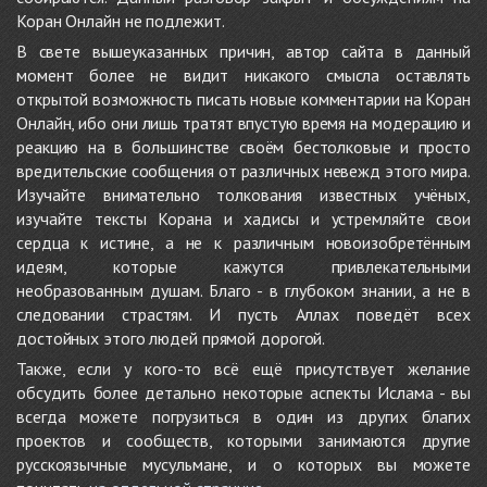
Коран Онлайн не подлежит.
В свете вышеуказанных причин, автор сайта в данный
момент более не видит никакого смысла оставлять
открытой возможность писать новые комментарии на Коран
Онлайн, ибо они лишь тратят впустую время на модерацию и
реакцию на в большинстве своём бестолковые и просто
вредительские сообщения от различных невежд этого мира.
Изучайте внимательно толкования известных учёных,
изучайте тексты Корана и хадисы и устремляйте свои
сердца к истине, а не к различным новоизобретённым
идеям, которые кажутся привлекательными
необразованным душам. Благо - в глубоком знании, а не в
следовании страстям. И пусть Аллах поведёт всех
достойных этого людей прямой дорогой.
Также, если у кого-то всё ещё присутствует желание
обсудить более детально некоторые аспекты Ислама - вы
всегда можете погрузиться в один из других благих
проектов и сообществ, которыми занимаются другие
русскоязычные мусульмане, и о которых вы можете