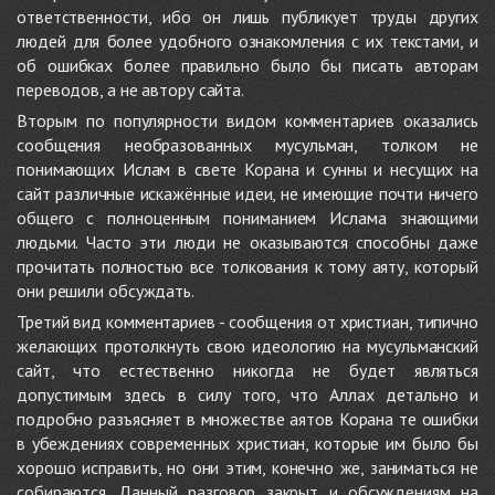
ответственности, ибо он лишь публикует труды других
людей для более удобного ознакомления с их текстами, и
об ошибках более правильно было бы писать авторам
переводов, а не автору сайта.
Вторым по популярности видом комментариев оказались
сообщения необразованных мусульман, толком не
понимающих Ислам в свете Корана и сунны и несущих на
сайт различные искажённые идеи, не имеющие почти ничего
общего с полноценным пониманием Ислама знающими
людьми. Часто эти люди не оказываются способны даже
прочитать полностью все толкования к тому аяту, который
они решили обсуждать.
Третий вид комментариев - сообщения от христиан, типично
желающих протолкнуть свою идеологию на мусульманский
сайт, что естественно никогда не будет являться
допустимым здесь в силу того, что Аллах детально и
подробно разъясняет в множестве аятов Корана те ошибки
в убеждениях современных христиан, которые им было бы
хорошо исправить, но они этим, конечно же, заниматься не
собираются. Данный разговор закрыт и обсуждениям на