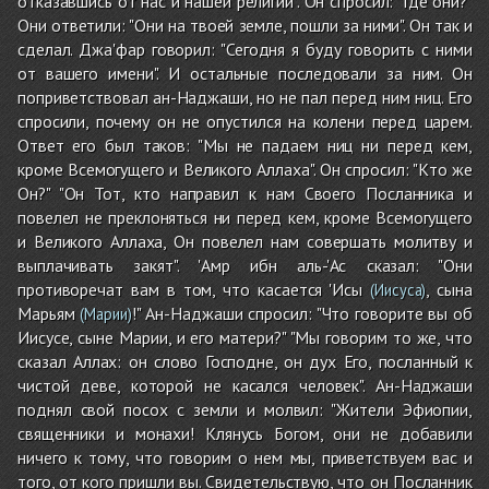
отказавшись от нас и нашей религии". Он спросил: "Где они?"
Они ответили: "Они на твоей земле, пошли за ними". Он так и
сделал. Джа'фар говорил: "Сегодня я буду говорить с ними
от вашего имени". И остальные последовали за ним. Он
поприветствовал ан-Наджаши, но не пал перед ним ниц. Его
спросили, почему он не опустился на колени перед царем.
Ответ его был таков: "Мы не падаем ниц ни перед кем,
кроме Всемогущего и Великого Аллаха". Он спросил: "Кто же
Он?" "Он Тот, кто направил к нам Своего Посланника и
повелел не преклоняться ни перед кем, кроме Всемогущего
и Великого Аллаха, Он повелел нам совершать молитву и
выплачивать закят". 'Амр ибн аль-'Ас сказал: "Они
противоречат вам в том, что касается 'Исы
, сына
(Иисуса)
Марьям
!" Ан-Наджаши спросил: "Что говорите вы об
(Марии)
Иисусе, сыне Марии, и его матери?" "Мы говорим то же, что
сказал Аллах: он слово Господне, он дух Его, посланный к
чистой деве, которой не касался человек". Ан-Наджаши
поднял свой посох с земли и молвил: "Жители Эфиопии,
священники и монахи! Клянусь Богом, они не добавили
ничего к тому, что говорим о нем мы, приветствуем вас и
того, от кого пришли вы. Свидетельствую, что он Посланник