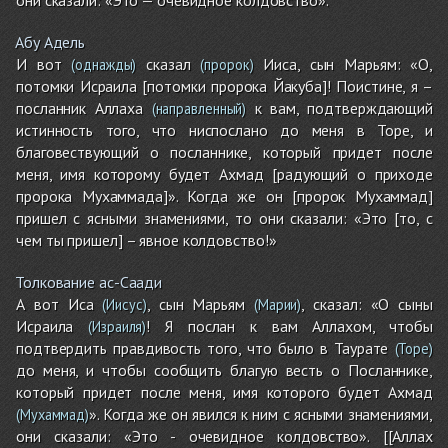
Абу Адель
И вот
сказал
Ииса, сын Марьям: «О,
(однажды)
(пророк)
потомки Исраила [потомки пророка Йакуба]! Поистине, я –
посланник Аллаха
к вам, подтверждающий
(направленный)
истинность того, что ниспослано до меня в Торе, и
благовествующий о посланнике, который придет после
меня, имя которому будет Ахмад [радующий о приходе
пророка Мухаммада]». Когда же он [пророк Мухаммад]
пришел с ясными знамениями, то они сказали: «Это [то, с
чем ты пришел] – явное колдовство!»
Толкование ас-Саади
А вот Иса
, сын Марьям
, сказал: «О сыны
(Иисус)
(Марии)
Исраила
! Я послан к вам Аллахом, чтобы
(Израиля)
подтвердить правдивость того, что было в Таурате
(Торе)
до меня, и чтобы сообщить благую весть о Посланнике,
который придет после меня, имя которого будет Ахмад
». Когда же он явился к ним с ясными знамениями,
(Мухаммад)
они сказали: «Это - очевидное колдовство». [[Аллах