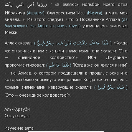
ورؤيا
أمي
التي
رأت
" «Я являюсь мольбой моего отца
Ибрахима
, благовестием 'Исы
, а мать моя
(Авраама)
(Иисуса)
видела...». Из этого следует, что о Посланнике Аллаха
(да
упоминалось жителям
благословит его Аллах и приветствует)
Мекки.
فَلَمَّا
جَآءَهُم
بِٱلْبَيِّنَـٰتِ
قَالُواْ
هَـٰذَا
سِحْرٌ
مُّبِينٌ
Аллах сказал:
«Когда
(
)
же он явился к ним с ясными знамениями, они сказали: "Это
— очевидное колдовство"». Ибн Джурайдж
فَلَمَّا
جَآءَهُم
прокомментировал:
"Когда же он явился к ним"
(
)
— т.е. Ахмад, о котором предвещали в прошлые века и о
котором было упомянуто еще раньше. Когда же он пришел с
هَـٰذَا
سِحْرٌ
مُّبِينٌ
ясными знамениями, неверующие сказали:
(
)
"Это — очевидное колдовство"».
Аль-Куртуби
Отсутствует
Изучение аята