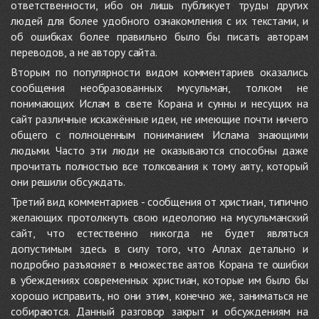
ответственности, ибо он лишь публикует труды других
людей для более удобного ознакомления с их текстами, и
об ошибках более правильно было бы писать авторам
переводов, а не автору сайта.
Вторым по популярности видом комментариев оказались
сообщения необразованных мусульман, толком не
понимающих Ислам в свете Корана и сунны и несущих на
сайт различные искажённые идеи, не имеющие почти ничего
общего с полноценным пониманием Ислама знающими
людьми. Часто эти люди не оказываются способны даже
прочитать полностью все толкования к тому аяту, который
они решили обсуждать.
Третий вид комментариев - сообщения от христиан, типично
желающих протолкнуть свою идеологию на мусульманский
сайт, что естественно никогда не будет являться
допустимым здесь в силу того, что Аллах детально и
подробно разъясняет в множестве аятов Корана те ошибки
в убеждениях современных христиан, которые им было бы
хорошо исправить, но они этим, конечно же, заниматься не
собираются. Данный разговор закрыт и обсуждениям на