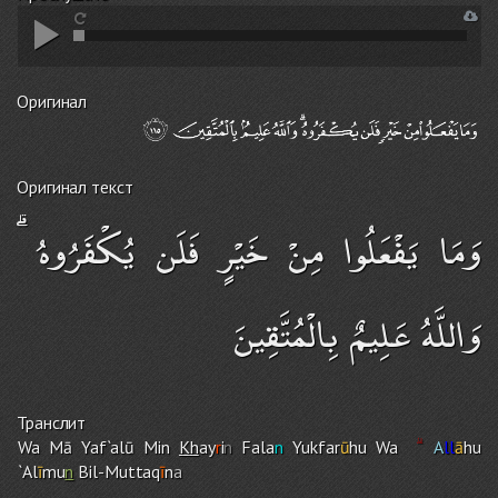
Оригинал
Оригинал текст
وَمَا يَفْعَلُوا مِنْ خَيْرٍ فَلَن يُكْفَرُوهُ ۗ
وَاللَّهُ عَلِيمٌ بِالْمُتَّقِينَ
Транслит
Wa Mā Yaf`alū Min
Kh
ay
r
i
n
Fala
n
Yukfar
ū
h
u
Wa
A
ll
ā
hu
`Al
ī
mu
n
Bil-Muttaq
ī
n
a