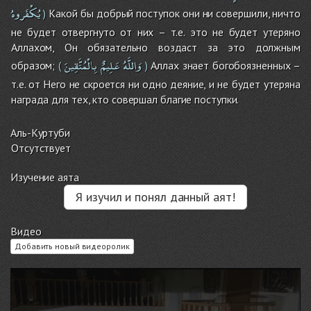
يُكْفَروهُ
Какой бы добрый поступок они ни совершили, ничто
)
не будет отвергнуто от них – т.е. это не будет утеряно
Аллахом, Он обязательно воздаст за это должным
وَاللَّهُ
عَلِيمٌ
بِالْمُتَّقِينَ
образом;
Аллах знает богобоязненных –
(
)
т.е. от Него не скроется ни одно деяние, и не будет утеряна
награда для тех, кто совершал благие поступки.
Аль-Куртуби
Отсутствует
Изучение аята
Я изучил и понял данный аят!
Видео
Добавить новый видеоролик