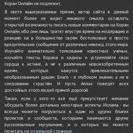
Коран Онлайн не подлежит.
В свете вышеуказанных причин, автор сайта в данный
момент более не видит никакого смысла оставлять
открытой возможность писать новые комментарии на Коран
Онлайн, ибо они лишь тратят впустую время на модерацию и
реакцию на в большинстве своём бестолковые и просто
вредительские сообщения от различных невежд этого мира.
Изучайте внимательно толкования известных учёных,
изучайте тексты Корана и хадисы и устремляйте свои
сердца к истине, а не к различным новоизобретённым
идеям, которые кажутся привлекательными
необразованным душам. Благо - в глубоком знании, а не в
следовании страстям. И пусть Аллах поведёт всех
достойных этого людей прямой дорогой.
Также, если у кого-то всё ещё присутствует желание
обсудить более детально некоторые аспекты Ислама - вы
всегда можете погрузиться в один из других благих
проектов и сообществ, которыми занимаются другие
русскоязычные мусульмане, и о которых вы можете
почитать
на отдельной странице
.