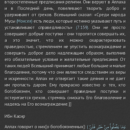
второстепенные предписания религии. Они веруют в Аллаха
и в Последний день, повелевают творить добро и
удерживают от грехов. Всевышний сказал: «Среди народа
Мусы
есть люди, которые истинно указывают путь и
(Моисея)
устанавливают справедливость»
. Они не просто
(
7:159
)
совершают добрые поступки - они торопятся совершать их,
а это значит, что их можно охарактеризовать
праведностью, стремлением не упустить вознаграждение и
совершить доброе дело надлежащим образом, выполнив
его обязательные условия и желательные предписания. От
таких людей Всевышний принимает любые большие и малые
благодеяния, потому что они являются следствием их веры
и искренности. Аллах не отвергает такие деяния и не дает
им пропасть даром. Ему прекрасно известно о тех, кто
богобоязнен, кто совершает праведные поступки и
остерегается грехов, стремясь снискать Его благоволение и
надеясь на Его вознаграждение.]]
Ибн Касир
وَمَا
يَفْعَلُواْ
مِنْ
خَيْرٍ
فَلَنْ
Аллах говорит о них[о богобоязненных]:
(