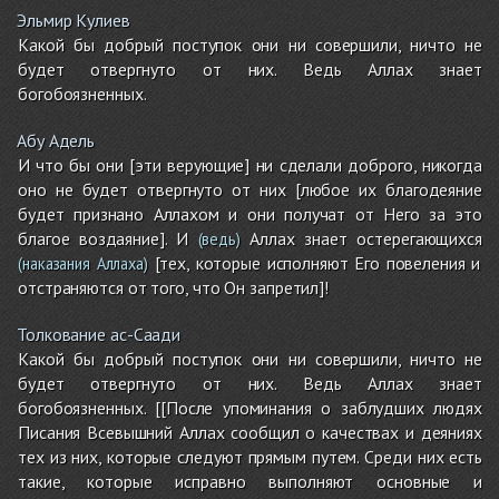
Эльмир Кулиев
Какой бы добрый поступок они ни совершили, ничто не
будет отвергнуто от них. Ведь Аллах знает
богобоязненных.
Абу Адель
И что бы они [эти верующие] ни сделали доброго, никогда
оно не будет отвергнуто от них [любое их благодеяние
будет признано Аллахом и они получат от Него за это
благое воздаяние]. И
Аллах знает остерегающихся
(ведь)
[тех, которые исполняют Его повеления и
(наказания Аллаха)
отстраняются от того, что Он запретил]!
Толкование ас-Саади
Какой бы добрый поступок они ни совершили, ничто не
будет отвергнуто от них. Ведь Аллах знает
богобоязненных. [[После упоминания о заблудших людях
Писания Всевышний Аллах сообщил о качествах и деяниях
тех из них, которые следуют прямым путем. Среди них есть
такие, которые исправно выполняют основные и