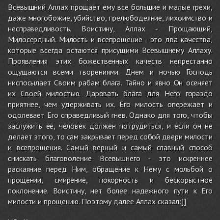
Всевышний Аллах прощает ему все большие и малые грехи,
даже многобожие, убийство, прелюбодеяние, лихоимство и
несправедливость. Воистину, Аллах - Прощающий,
Милосердный. Милость и всепрощение - это два качества,
которые всегда остаются присущими Всевышнему Аллаху.
Проявления этих божественных качеств непрестанно
ощущаются всеми творениями. Днем и ночью Господь
ниспосылает Своим рабам блага. Тайно и явно Он осеняет
их Своей милостью. Даровать блага для Него гораздо
приятнее, чем удерживать их. Его милость опережает и
одолевает Его справедливый гнев. Однако для того, чтобы
заслужить ее, человек должен потрудиться, и если он не
делает этого, то сам закрывает перед собой двери милости
и всепрощения. Самый верный и самый славный способ
снискать благоволение Всевышнего - это искреннее
раскаяние перед Ним, обращение к Нему с мольбой о
прощении, смирение, покорность и бескорыстное
поклонение. Воистину, нет более надежного пути к Его
милости и прощению. Поэтому далее Аллах сказал:]]