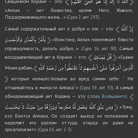
﴾
ٱلْقَيُّومُ
ٱلْحَىُّ
هُوَ
إِلاَّ
إِلَٰهَ
لاَ
ٱللَّهُ
﴿
Священном Коране — это:
«Аллах — нет божества, кроме Него, Живого,
Поддерживающего жизнь...»
.
(
Сура 2, аят 255
)
﴾
ٱللَّهَ
إِنَّ
Самый содержательный аят о добре и зле — это:
وَٱلإْحْسَانِ
بِٱلْعَدْلِ
يَأْمُرُ
﴿
«Воистину, Аллах повелевает блюсти
справедливость, делать добро...»
. Самый
(
Сура 16, аят 90
)
﴾
يٰعِبَادِىَ
قُلْ
﴿
воодушевляющий аят в Коране — это:
«Скажи
﴾
ٱللَّهِ
رَّحْمَةِ
مِن
تَقْنَطُواْ
لاَ
أَنفُسِهِمْ
عَلَىٰ
أَسْرَفُواْ
ٱلَّذِينَ
Моим рабам,
﴿
которые излишествовали во вред самим себе: ‘‘ Не
отчаивайтесь в милости Аллаха’’»
. А самый
(
Сура 39, аят 53
)
﴾
обнадеживающий аят Корана — это
:
(слова Всевышнего)
يَحْتَسِبُ
لاَ
حَيْثُ
مِنْ
وَيَرْزُقْهُ
مَخْرَجاً
لَّهُ
يَجْعَل
ٱللَّهَ
يَتَّقِ
وَمَن
﴿
«Тому,
кто боится Аллаха, Он создает выход из положения и
наделяет его уделом оттуда, откуда он даже не
предполагает»
.
(
Сура 65, аят 2-3
)