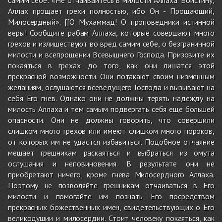
Аллах прощает грехи полностью, ибо Он - Прощающий,
Милосердный». [[О Мухаммад! О проповедники истинной
веры! Сообщите рабам Аллаха, которые совершают много
грехов и излишествуют во вред самим себе, о безграничной
милости и всепрощении Всевышнего Господа. Призовите их
покаяться в грехах до того, как они лишатся этой
прекрасной возможности. Они потакают своим низменным
желаниям, ослушаются всеведущего Господа и вызывают на
себя Его гнев. Однако они не должны терять надежду на
милость Аллаха и тем самым подвергать себя еще большей
опасности. Они не должны говорить, что совершили
слишком много грехов или имеют слишком много пороков,
от которых им не удастся избавиться. Подобное отчаяние
мешает грешникам раскаяться и выбраться из омута
ослушания и неповиновения. В результате они не
приобретают ничего, кроме гнева Милосердного Аллаха.
Поэтому не позволяйте грешникам отчаиваться в Его
милости и помогайте им познать Его посредством
прекрасных божественных имен, свидетельствующих о Его
великодушии и милосердии. Стоит человеку покаяться, как