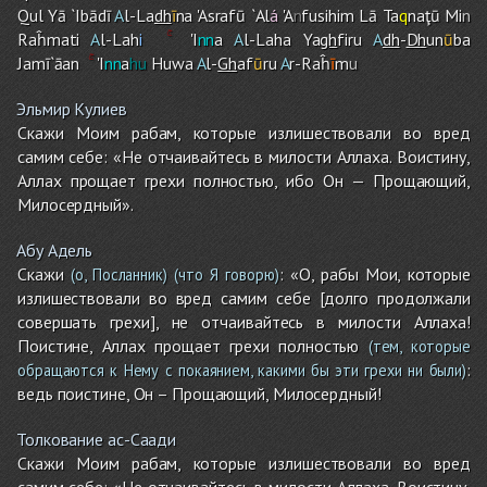
Qul Yā `Ibādī
A
l-La
dh
ī
na 'Asrafū `Al
á
'A
n
fusihi
m
Lā Ta
q
naţū Mi
n
Raĥmati
A
l-Lah
i
'I
nn
a
A
l-Lah
a
Ya
gh
fi
r
u
A
dh
-
Dh
un
ū
ba
Jamī`āan
'I
nn
a
hu
Huwa
A
l-
Gh
af
ū
ru
A
r-Raĥ
ī
m
u
Эльмир Кулиев
Скажи Моим рабам, которые излишествовали во вред
самим себе: «Не отчаивайтесь в милости Аллаха. Воистину,
Аллах прощает грехи полностью, ибо Он — Прощающий,
Милосердный».
Абу Адель
Скажи
: «О, рабы Мои, которые
(о, Посланник)
(что Я говорю)
излишествовали во вред самим себе [долго продолжали
совершать грехи], не отчаивайтесь в милости Аллаха!
Поистине, Аллах прощает грехи полностью
(тем, которые
:
обращаются к Нему с покаянием, какими бы эти грехи ни были)
ведь поистине, Он – Прощающий, Милосердный!
Толкование ас-Саади
Скажи Моим рабам, которые излишествовали во вред
самим себе: «Не отчаивайтесь в милости Аллаха. Воистину,