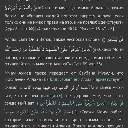
يَزْنُونَ
وَلاَ
بِٱلْحَقِّ
﴿
«Они не взывают, помимо Аллаха, к другим
богам, не убивают людей вопреки запрету Аллаха, если
только они не имеют права на это, и не прелюбодействуют»
.[«Сахих»Бухари 4810, Муслим 193/122]
(
Сура 25, аят 68
)
﴾
يٰعِبَادِىَ
قُلْ
Аллах, Свят Он и Велик, также ниспослал слова:
ٱللَّهِ
رَّحْمَةِ
مِن
تَقْنَطُواْ
لاَ
أَنفُسِهِمْ
عَلَىٰ
أَسْرَفُواْ
ٱلَّذِينَ
﴿
«Скажи Моим
рабам, которые излишествовали во вред самим себе: ‘‘Не
отчаивайтесь в милости Аллаха’’»
.
(
Сура 39, аят 53
)
Имам Ахмад также передает от Саубана Мували, что
Посланник Аллаха
(Да благословит его Аллах и приветствует!)
ما
أحب
أن
لي
الدنيا
وما
فيها
بهذه
الآية
сказал: «
» «Весь мир и
все, что в нем
, не дороже мне, чем этот
(находится)
قُلْ
يٰعِبَادِىَ
ٱلَّذِينَ
أَسْرَفُواْ
عَلَىٰ
أَنفُسِهِمْ
لاَ
تَقْنَطُواْ
مِن
священный аят:
(
رَّحْمَةِ
ٱللَّهِ
إِنَّ
ٱللَّهَ
يَغْفِرُ
ٱلذُّنُوبَ
جَمِيعاً
«Скажи Моим рабам,
)
которые излишествовали во вред самим себе: ‘‘Не
отчаивайтесь в милости Аллаха. Воистину Аллах прощает