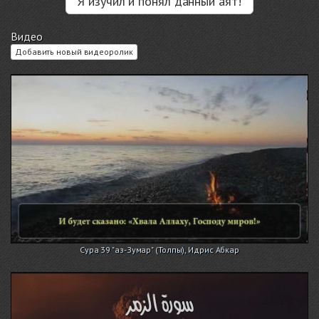
Я изучил и понял данный аят!
Видео
Добавить новый видеоролик
Сура 39 "аз-Зумар" (Толпы), Идрис Абкар