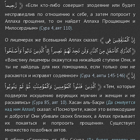
رَّحِيماً
﴿
«Если кто-либо совершит злодеяние или будет
несправедлив по отношению к себе, а затем попросит у
Аллаха прощения, то он найдет Аллаха Прощающим и
Милосердным»
.
(
Сура 4, аят 110
)
﴾
فِى
ٱلْمُنَٰفِقِينَ
إِنَّ
О лицемерах же Всевышний Аллах сказал:
وَأَصْلَحُواْ
تَابُواْ
ٱلَّذِينَ
إِلاَّ
نَصِيراً
لَهُمْ
تَجِدَ
وَلَن
ٱلنَّارِ
مِنَ
ٱلأَسْفَلِ
ٱلدَّرْكِ
﴿
«Воистину лицемеры окажутся на нижайшей ступени Огня, и
ты не найдешь для них помощника, если только они не
﴾
إِنَّ
раскаются и исправят содеянное»
(
Сура 4, аяты 145-146
)
يَتُوبُواْ
لَمْ
ثُمَّ
وَٱلْمُؤْمِنَٰتِ
ٱلْمُؤْمِنِينَ
فَتَنُواْ
ٱلَّذِينَ
﴿
«Тем, которые
подвергли искушению верующих мужчин и женщин и не
раскаялись»
. Хасан аль-Басри
(
Сура 85, аят 10
)
(Да смилуется
сказал: «Посмотрите, какое это великодушие
над ним Аллах!)
и доброта! Они убивали своих близких, а Аллах призывает
их покаяться и попросить прощения». Существует
множество подобных аятов.
В обоих «Сахихах» от Абу Са’ида
(Да будет доволен им