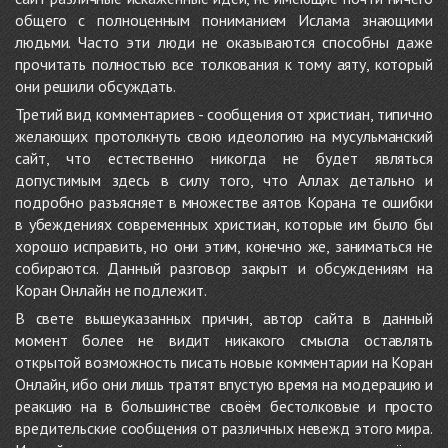
общего с полноценным пониманием Ислама знающими
людьми. Часто эти люди не оказываются способны даже
прочитать полностью все толкования к тому аяту, который
они решили обсуждать.
Третий вид комментариев - сообщения от христиан, типично
желающих протолкнуть свою идеологию на мусульманский
сайт, что естественно никогда не будет являться
допустимым здесь в силу того, что Аллах детально и
подробно разъясняет в множестве аятов Корана те ошибки
в убеждениях современных христиан, которые им было бы
хорошо исправить, но они этим, конечно же, заниматься не
собираются. Данный разговор закрыт и обсуждениям на
Коран Онлайн не подлежит.
В свете вышеуказанных причин, автор сайта в данный
момент более не видит никакого смысла оставлять
открытой возможность писать новые комментарии на Коран
Онлайн, ибо они лишь тратят впустую время на модерацию и
реакцию на в большинстве своём бестолковые и просто
вредительские сообщения от различных невежд этого мира.