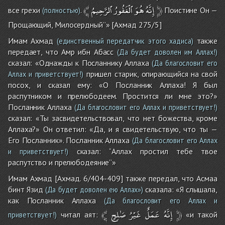
﴾
ٱلرَّحِيمُ
ٱلْغَفُورُ
هُوَ
إِنَّهُ
﴿
все грехи
.
Поистине Он —
(полностью)
Прощающий, Милосердный’’» [Ахмад 275/5]
Имам Ахмад
также
(единственный передатчик этого хадиса)
передает, что Амр ибн Абасс
(Да будет доволен им Аллах!)
сказал: «Однажды к Посланнику Аллаха
(Да благословит его
пришел старик, опирающийся на свой
Аллах и приветствует!)
посох, и сказал ему: «О Посланник Аллаха! Я был
распутником и прелюбодеем. Простится ли мне это?»
Посланник Аллаха
(Да благословит его Аллах и приветствует!)
сказал: «Ты засвидетельствовал, что нет божества, кроме
Аллаха?» Он ответил: «Да, и я свидетельствую, что ты —
Его Посланник». Посланник Аллаха
(Да благословит его Аллах
сказал: ‘‘Аллах простил тебе твое
и приветствует!)
распутство и прелюбодеяние’’»
Имам Ахмад [Ахмад. 6/404-409] также передал, что Асмаа
бинт Язид
сказала: «Я слышала,
(Да будет доволен ею Аллах»)
как Посланник Аллаха
(Да благословит его Аллах и
﴾
صَٰلِحٍ
غَيْرُ
عَمَلٌ
إِنَّهُ
﴿
читал аят:
«и такой
приветствует!)