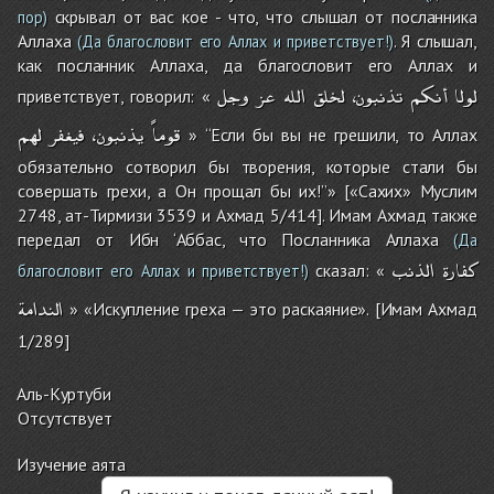
скрывал от вас кое - что, что слышал от посланника
пор)
Аллаха
. Я слышал,
(Да благословит его Аллах и приветствует!)
как посланник Аллаха, да благословит его Аллах и
لولا
أنكم
تذنبون،
لخلق
الله
عز
وجل
приветствует, говорил: «
قوماً
يذنبون،
فيغفر
لهم
» “Если бы вы не грешили, то Аллах
обязательно сотворил бы творения, которые стали бы
совершать грехи, а Он прощал бы их!”» [«Сахих» Муслим
2748, ат-Тирмизи 3539 и Ахмад 5/414]. Имам Ахмад также
передал от Ибн ‘Аббас, что Посланника Аллаха
(Да
كفارة
الذنب
сказал: «
благословит его Аллах и приветствует!)
الندامة
» «Искупление греха — это раскаяние». [Имам Ахмад
1/289]
Аль-Куртуби
Отсутствует
Изучение аята