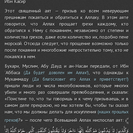
Ибн Касир
Этот священный аят — призыв ко всем неверующим
грешникам покаяться и обратиться к Аллаху. В этом аяте
говорится, что Аллах прощает грехи каждому, кто
обратился к Нему с покаянием, независимо от степени и
количества грехов, даже если количество их, подобно пене
морской. Отсюда следует, что прощение возможно только
после покаяния и многобожие непростительно тому, кто не
покаялся в нем.
Бухари, Муслим, Абу Дауд и ан-Насаи передали, от Ибн
‘Аббаса
, что однажды к
(Да будет доволен им Аллах!)
Мухаммаду
(Да благословит его Аллах и приветствует!)
пришли люди из числа многобожников, которые многих
убили и много раз совершали прелюбодеяния, и сказали:
«Поистине то, что ты говоришь и к чему призываешь, и в
самом деле прекрасно, но мы хотели бы, чтобы ты сказал
нам, что мы должны делать для искупления
(наших прошлых
﴾
?» — после чего Всевышний Аллах ниспослал аят:
грехов)
وَٱلَّذِينَ
لاَ
يَدْعُونَ
مَعَ
ٱللَّهِ
إِلَٰهَا
ءَاخَرَ
وَلاَ
يَقْتلُُونَ
ٱلنَّفْسَ
ٱلَّتِى
حَرَّمَ
ٱللَّهُ
إِلاَّ