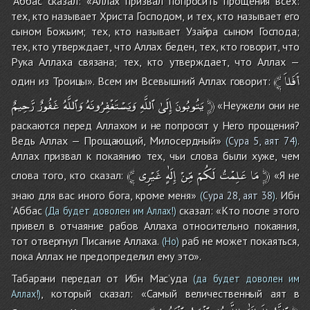
‘Аббас сказал: «Аллах призвал попросить прощения всех:
тех, кто называет Христа Господом, и тех, кто называет его
сыном Божьим; тех, кто называет Узайра сыном Господа;
тех, кто утверждает, что Аллах беден, тех, кто говорит, что
Рука Аллаха связана; тех, кто утверждает, что Аллах —
﴾
أَفَلاَ
один из Троицы». Всем им Всевышний Аллах говорит:
رَّحِيمٌ
غَفُورٌ
وَٱللَّهُ
وَيَسْتَغْفِرُونَهُ
ٱللَّهِ
إِلَىٰ
يَتُوبُونَ
﴿
«Неужели они не
раскаются перед Аллахом и не попросят у Него прощения?
Ведь Аллах — Прощающий, Милосердный»
.
(
Сура 5, аят 74
)
Аллах призвал к покаянию тех, чьи слова были хуже, чем
﴾
غَيْرِى
إِلَٰهٍ
مِّنْ
لَكُمْ
عَلِمْتُ
مَا
﴿
слова того, кто сказал:
«Я не
знаю для вас иного бога, кроме меня»
. Ибн
(
Сура 28, аят 38
)
‘Аббас
сказал: «Кто после этого
(Да будет доволен им Аллах!)
привел в отчаяние рабов Аллаха относительно покаяния,
тот отвергнул Писание Аллаха.
раб не может покаяться,
(Но)
пока Аллах не предопределил ему это».
Табарани передал от Ибн Мас’уда
(да будет доволен им
, который сказал: «Самый величественный аят в
Аллах!)