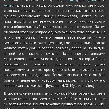
приводится хадис об одном мужчине, который убил
Аллах!)
девяносто девять человек, но потом раскаялся и спросил
одного израильского священнослужителя, может ли он
покаяться. Тот ответил ему, что нет, и этот мужчина убил и
его, и общее число убитых им составило сто человек. Затем
он задал этот же вопрос одному ученому того времени, на
что ученый сказал: «А что мешает тебе покаяться?» — и
велел ему пойти в одну деревню, где поклонялись только
Аллаху. Этот мужчина отправился в эту деревню, но на пути
к ней его настигла смерть. Тогда между ангелами
милосердия и ангелами возмездия завязался спор, и Аллах
приказал им измерить расстояние между двумя
поселениями, и то, к которому он был ближе, является тем, к
которому он принадлежал. Тогда выяснилось, что он был
ближе к деревне, к которой направлялся, и потому его
забрали ангелы милости. [Бухари 3470, Муслим 2766.]
В своем комментарии к аяту: «Скажи Моим рабам, которые
излишествовали во вред самим себе: “Не отчаивайтесь в
милости Аллаха. Воистину Аллах прощает все грехи”», Ибн