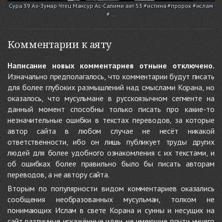
Сура 39 Аз-Зумар Чтец Мансур Ас-Салими аят 53 #истина #пророк #ислам
#...
Комментарии к аяту
Написание новых комментариев отныне отключено.
Изначально предполагалось, что комментарии будут писать
для более глубоких размышлений над смыслами Корана, но
оказалось, что мусульмане в русскоязычном сегменте на
данный момент способны только писать про какие-то
незначительные ошибки в текстах переводов, за которые
автор сайта в любом случае не несёт никакой
ответственности, ибо он лишь публикует труды других
людей для более удобного ознакомления с их текстами, и
об ошибках более правильно было бы писать авторам
переводов, а не автору сайта.
Вторым по популярности видом комментариев оказались
сообщения необразованных мусульман, толком не
понимающих Ислам в свете Корана и сунны и несущих на
сайт различные искажённые идеи, не имеющие почти ничего