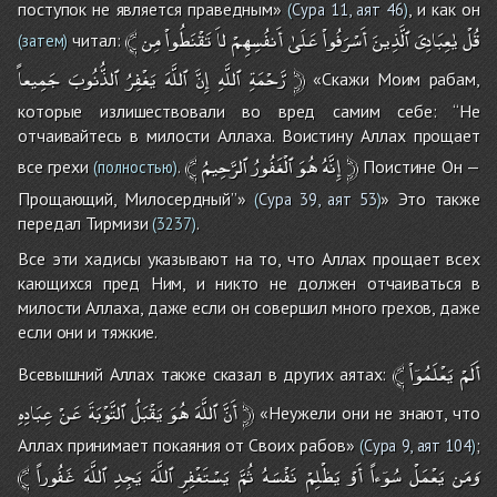
поступок не является праведным»
, и как он
(
Сура 11, аят 46
)
﴾
مِن
تَقْنَطُواْ
لاَ
أَنفُسِهِمْ
عَلَىٰ
أَسْرَفُواْ
ٱلَّذِينَ
يٰعِبَادِىَ
قُلْ
читал:
(затем)
جَمِيعاً
ٱلذُّنُوبَ
يَغْفِرُ
ٱللَّهَ
إِنَّ
ٱللَّهِ
رَّحْمَةِ
﴿
«Скажи Моим рабам,
которые излишествовали во вред самим себе: ‘‘Не
отчаивайтесь в милости Аллаха. Воистину Аллах прощает
﴾
ٱلرَّحِيمُ
ٱلْغَفُورُ
هُوَ
إِنَّهُ
﴿
все грехи
.
Поистине Он —
(полностью)
Прощающий, Милосердный’’»
» Это также
(
Сура 39, аят 53
)
передал Тирмизи
.
(3237)
Все эти хадисы указывают на то, что Аллах прощает всех
кающихся пред Ним, и никто не должен отчаиваться в
милости Аллаха, даже если он совершил много грехов, даже
если они и тяжкие.
﴾
يَعْلَمُوۤاْ
أَلَمْ
Всевышний Аллах также сказал в других аятах:
عِبَادِهِ
عَنْ
ٱلتَّوْبَةَ
يَقْبَلُ
هُوَ
ٱللَّهَ
أَنَّ
﴿
«Неужели они не знают, что
Аллах принимает покаяния от Своих рабов»
;
(
Сура 9, аят 104
)
﴾
غَفُوراً
ٱللَّهَ
يَجِدِ
ٱللَّهَ
يَسْتَغْفِرِ
ثُمَّ
نَفْسَهُ
يَظْلِمْ
أَوْ
سُوۤءاً
يَعْمَلْ
وَمَن