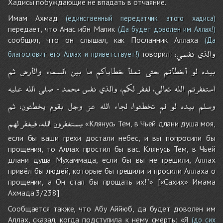
Хадисы побуждающие не впадать в отчаяние.
Имам Ахмад
(единственный передатчик этого хадиса)
передает, что Анас ибн Малик
(Да будет доволен им Аллах!)
сообщил, что он слышал, как Посланник Аллаха
(Да
،والذي
نفسي
говорил:
благословит его Аллах и приветствует!)
بيده
لو
أخطأتم
حتى
تملأ
خطاياكم
ما
بين
السماء
والأرض
ثم
استغفرتم
الله
تعالى،
لغفر
لكم،
والذي
نفس
محمد
صلى
الله
عليه
-
وسلم
بيده
لو
لم
تخطئوا،
لجاء
الله
عز
وجل
بقوم
يخطئون،
ثم
يستغفرون
الله،
فيغفر
لهم
«Клянусь Тем, в Чьей длани душа моя,
если бы ваши грехи достали небес, и вы попросили бы
прощения, то Аллах простил бы вас. Клянусь Тем, в Чьей
длани душа Мухаммада, если бы вы не грешили, Аллах
привёл бы людей, которые бы грешили и просили Аллаха о
прощении, а Он стал бы прощать их!”» [«Сахих» Имама
Ахмада 3/238]
Сообщается также, что Абу Аййюб, да будет доволен им
Аллах, сказал, когда подступила к нему смерть: «Я
(до сих