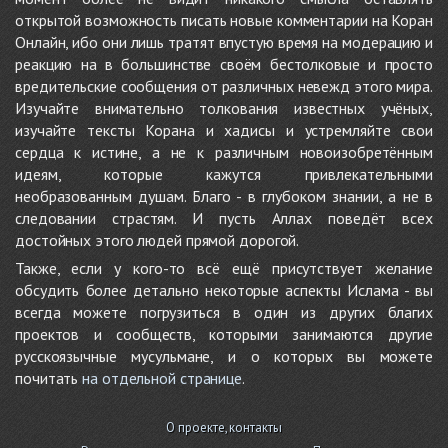
открытой возможность писать новые комментарии на Коран
Онлайн, ибо они лишь тратят впустую время на модерацию и
реакцию на в большинстве своём бестолковые и просто
вредительские сообщения от различных невежд этого мира.
Изучайте внимательно толкования известных учёных,
изучайте тексты Корана и хадисы и устремляйте свои
сердца к истине, а не к различным новоизобретённым
идеям, которые кажутся привлекательными
необразованным душам. Благо - в глубоком знании, а не в
следовании страстям. И пусть Аллах поведёт всех
достойных этого людей прямой дорогой.
Также, если у кого-то всё ещё присутствует желание
обсудить более детально некоторые аспекты Ислама - вы
всегда можете погрузиться в один из других благих
проектов и сообществ, которыми занимаются другие
русскоязычные мусульмане, и о которых вы можете
почитать
на отдельной странице
.
О проекте, контакты