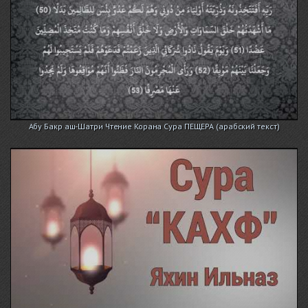
Абу Бакр аш-Шатри Чтение Корана Сура ПЕЩЕРА (арабский текст)