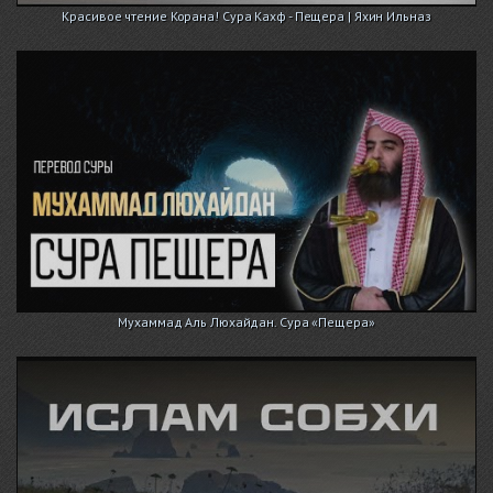
Красивое чтение Корана! Сура Кахф - Пещера | Яхин Ильназ
Мухаммад Аль Люхайдан. Сура «Пещера»