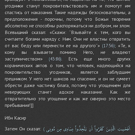
угодники станут покровительствовать им и помогут им
спастись от наказания. Такие надежды безосновательны, а
предположения - порочны, потому что Божьи творения
абсолютно не способны распоряжаться ни добром, ни злом.
Всевышний сказал: «Скажи: “Взывайте к тем, кого вы
считаете богами наряду с Ним. Они не властны отвратить
от вас беду или перенести ее на другого”»
; «Те, к
(
17:56
)
кому вы взываете помимо Него, не владеют
заступничеством»
. Есть еще много других
(
43:86
)
коранических аятов о том, что человек, надеющийся на
покровительство угодников, является заблудшим
грешником. У него нет шансов на спасение, и он не сумеет
обрести даже частичку блага, потому что угощением для
неверующих станет адское наказание. Как же
отвратительно это угощение и как же скверно это место
пребывания!]]
Ибн Касир
دُونِى
مِن
عِبَادِى
يَتَّخِذُواْ
أَن
كَفَرُواْ
الَّذِينَ
أَفَحَسِبَ
Затем Он сказал:
(