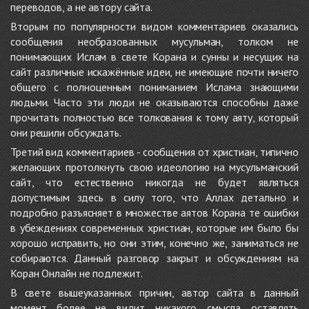
переводов, а не автору сайта.
Вторым по популярности видом комментариев оказались
сообщения необразованных мусульман, толком не
понимающих Ислам в свете Корана и сунны и несущих на
сайт различные искажённые идеи, не имеющие почти ничего
общего с полноценным пониманием Ислама знающими
людьми. Часто эти люди не оказываются способны даже
прочитать полностью все толкования к тому аяту, который
они решили обсуждать.
Третий вид комментариев - сообщения от христиан, типично
желающих протолкнуть свою идеологию на мусульманский
сайт, что естественно никогда не будет являться
допустимым здесь в силу того, что Аллах детально и
подробно разъясняет в множестве аятов Корана те ошибки
в убеждениях современных христиан, которые им было бы
хорошо исправить, но они этим, конечно же, заниматься не
собираются. Данный разговор закрыт и обсуждениям на
Коран Онлайн не подлежит.
В свете вышеуказанных причин, автор сайта в данный
момент более не видит никакого смысла оставлять