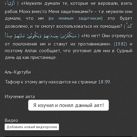
أَوْلِيَآءَ
«Неужели думали те, которые не веровали, взять
)
рабов Моих вместо Меня защитниками?» – т.е. неужели они
думали, что им
это будет
(их мнимым защитникам)
كَلاَّ
дозволено, и те смогут воспользоваться их помощью?
(
ضِدّاً
عَلَيْهِمْ
وَيَكُونُونَ
بِعِبَـدَتِهِمْ
سَيَكْفُرُونَ
«Но нет! Они отрекутся
)
от поклонения им и станут их противниками».
и
(
19:82
)
поэтому Аллах сообщает, что уготовил для них в Судный
день ад как пристанище.
Аль-Куртуби
Тафсир к этому аяту находится на странице
18:99
.
Изучение аята
Я изучил и понял данный аят!
Видео
Добавить новый видеоролик