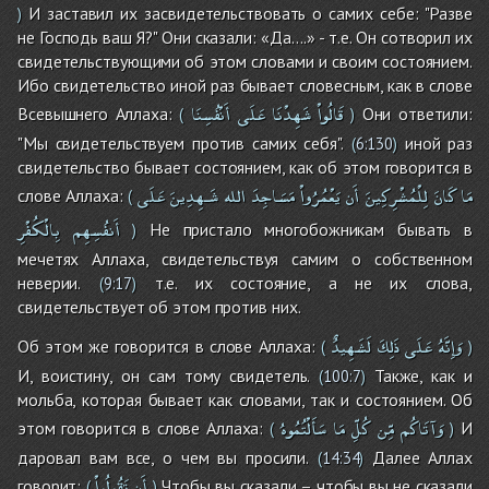
И заставил их засвидетельствовать о самих себе: "Разве
)
не Господь ваш Я?" Они сказали: «Да….» - т.е. Он сотворил их
свидетельствующими об этом словами и своим состоянием.
Ибо свидетельство иной раз бывает словесным, как в слове
قَالُواْ
شَهِدْنَا
عَلَى
أَنْفُسِنَا
Всевышнего Аллаха:
Они ответили:
(
)
"Мы свидетельствуем против самих себя".
иной раз
(
6:130
)
свидетельство бывает состоянием, как об этом говорится в
مَا
كَانَ
لِلْمُشْرِكِينَ
أَن
يَعْمُرُواْ
مَسَاجِدَ
الله
شَـهِدِينَ
عَلَى
слове Аллаха:
(
أَنفُسِهِم
بِالْكُفْرِ
Не пристало многобожникам бывать в
)
мечетях Аллаха, свидетельствуя самим о собственном
неверии.
т.е. их состояние, а не их слова,
(
9:17
)
свидетельствует об этом против них.
وَإِنَّهُ
عَلَى
ذَلِكَ
لَشَهِيدٌ
Об этом же говорится в слове Аллаха:
(
)
И, воистину, он сам тому свидетель.
Также, как и
(
100:7
)
мольба, которая бывает как словами, так и состоянием. Об
وَآتَاكُم
مِّن
كُلِّ
مَا
سَأَلْتُمُوهُ
этом говорится в слове Аллаха:
И
(
)
даровал вам все, о чем вы просили.
Далее Аллах
(
14:34
)
أَن
تَقُولُواْ
говорит:
Чтобы вы сказали – чтобы вы не сказали
(
)