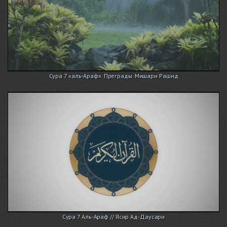
Сура 7 «аль-Араф». Преграды. Мишари Рашид
Сура 7 Аль-Араф // Ясир Ад-Даусари