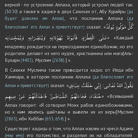
верной - по устроению Аллаха, который устроил людей так.
а также в хадисе в двух Сахихах от, Абу Хурайры
(
30:30
)
(да
, что посланник Аллаха
будет доволен им Аллах)
(да
كُلُّ
مَوْلُودٍ
يُولَدُ
сказал: «
благословит его Аллах и приветствует)
عَلَى
الْفِطْرَةِ،
فَأَبَوَاهُ
يُهَوِّدَانِهِ
وَيُنَصِّرَانِهِ
وَيُمَجِّسَانِه
» «Каждый
младенец рождается на первозданном единобожии, но его
родители делают из него иудея, христианина или мага[Аль-
Бухари
, Муслим
.] ».
(4402)
(2658)
В Сахихе Муслима также приводится хадис от Ияда ибн
Хаммара, в котором посланник Аллаха
(да благословит его
يَقُولُ
اللهُ
تَعَالـى
إِنِّي
خَلَقْتُ
عِبَادِي
сказал: «
:
Аллах и приветствует)
حُنَفَاءَ،
فَجَاءَتْهُمُ
الشَّيَاطِينُ
فَاجْتَالَتْهُمْ
عَنْ
دِينِهِم
» «Всевышний
Аллах говорит: «Я сотворил Моих рабов единобожниками,
но к ним явились шайтаны и вывели их из веры[Муслим
, ибн Хиббан
.] ».
(2865)
(653, 654)
Существуют хадисы о том, что Аллах извлек из чресл Адама
его потомство, и разделил их на обладателей
(мир ему)