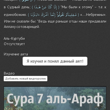
إِنَّا
كُنَّا
عَنْ
هَـذَا
в Судный день;
"Мы были к этому" – т.е. к
(
)
غَـفِلِينَأَوْ
تَقُولُواْ
إِنَّمَآ
أَشْرَكَ
ءَابَاؤُنَا
единобожию.
«….Небрежны».
(
)
Или не сказали бы: "Ведь еще раньше отцы наши придавали
Аллаху сотоварищей.
Аль-Куртуби
Отсутствует
Изучение аята
Я изучил и понял данный аят!
Видео
Добавить новый видеоролик