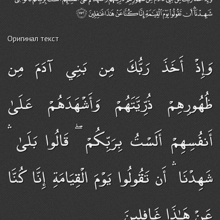
Оригинал текст
وَإِذْ أَخَذَ رَبُّكَ مِن بَنِي آدَمَ مِن
ظُهُورِهِمْ ذُرِّيَّتَهُمْ وَأَشْهَدَهُمْ عَلَىٰ
أَنفُسِهِمْ أَلَسْتُ بِرَبِّكُمْ ۖ قَالُوا بَلَىٰ ۛ
شَهِدْنَا ۛ أَن تَقُولُوا يَوْمَ الْقِيَامَةِ إِنَّا كُنَّا
عَنْ هَـٰذَا غَافِلِينَ