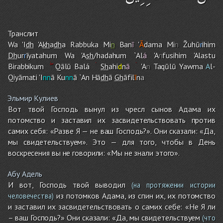
Транслит
Wa 'I
dh
'A
kh
a
dh
a Rabbuka Mi
n
Ban
ī
'
Ā
dama Mi
n
Žuhū
r
ihi
m
Dh
ur
r
īyatahu
m
Wa 'A
sh
/hadahu
m
`Al
á
'A
n
fusihi
m
'Alastu
Birabbiku
m
Qālū Balá
Sh
ahi
d
n
ā
'A
n
Taqūlū Yawma
A
l-
Qiyāmati 'I
nn
ā Ku
nn
ā `An Hā
dh
ā
Gh
āfil
ī
n
a
Эльмир Кулиев
Вот твой Господь вынул из чресл сынов Адама их
потомство и заставил их засвидетельствовать против
самих себя: «Разве Я — не ваш Господь?». Они сказали: «Да,
мы свидетельствуем». Это — для того, чтобы в День
воскресения вы не говорили: «Мы не знали этого».
Абу Адель
И вот, Господь твой выводил
(на протяжении истории
из потомков Адама, из спин их, их потомство
человечества)
и заставил их засвидетельствовать о самих себе: «Не Я ли
– ваш Господь?» Они сказали: «Да, мы свидетельствуем
(что