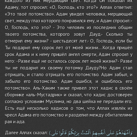
каждого из них мерцающий свет. Когда Он показал их
Адаму, тот спросил: «О, Господь, кто это?» Аллах ответил:
«Это твоё потомство». Адам увидел человека, мерцающий
свет, между глаз которого понравился ему, и Адам спросил:-
О, Господь, кто это? - Это человек из последних общин
твоего потомства, которого зовут Дауд.- Сколько ты
отмерил ему жизни? - шестьдесят лет.- О, Господь, если бы
Ты подарил ему сорок лет от моей жизни….Когда пришёл
срок Адама и к нему пришёл ангел смерти, Адам спросил у
него: -Разве ещё не осталось сорок лет моей жизни?- Разве
ты не подарил их своему потомку Дауду?Но Адам стал
отрицать, и стало отрицать его потомство. Адам забыл, и
забыло его потомство. Адам ошибся, и ошиблось его
потомство». Аль-Хаким также привел этот хадис в своём
сборнике «аль-Мустадрик» и сказал, что хадис достоверен
согласно условиям Муслима, но два шейха не передали его.
Есть ещё несколько хадисов о том, что Аллах извлёк из
чресл Адама его потомство и разделил между обитателями
рая и ада.
وَأَشْهَدَهُمْ
عَلَى
أَنفُسِهِمْ
أَلَسْتُ
بِرَبِّكُمْ
قَالُوا
بَلَى
Далее Аллах сказал:
(