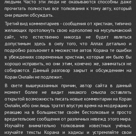
людьми. Часто эти люди не оказываются способны даже
прочитать полностью все толкования к тому аяту, который
они решили обсуждать.
Третий вид комментариев - сообщения от христиан, типично
желающих протолкнуть свою идеологию на мусульманский
сайт, что естественно никогда не будет являться
допустимым здесь в силу того, что Аллах детально и
подробно разъясняет в множестве аятов Корана те ошибки
в убеждениях современных христиан, которые им было бы
хорошо исправить, но они этим, конечно же, заниматься не
собираются. Данный разговор закрыт и обсуждениям на
Коран Онлайн не подлежит.
В свете вышеуказанных причин, автор сайта в данный
момент более не видит никакого смысла оставлять
открытой возможность писать новые комментарии на Коран
Онлайн, ибо они лишь тратят впустую время на модерацию и
реакцию на в большинстве своём бестолковые и просто
вредительские сообщения от различных невежд этого мира.
Изучайте внимательно толкования известных учёных,
изучайте тексты Корана и хадисы и устремляйте свои