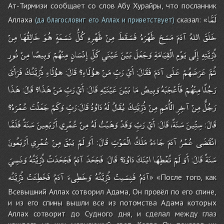
Ат-Тирмизи сообщает со слов Абу Хурайры, что посланник
لَمَّا
Аллаха
сказал: «
(да благословит его Аллах и приветствует)
خَلَقَ
اللهُ
آدَمَ
مَسَحَ
ظَهْرَهُ
فَسَقَطَ
مِنْ
ظَهْرِهِ
كُلُّ
نَسَمَةٍ
هُوَ
خَالِقُهَا
مِنْ
ذُرِّيَّتِهِ
إِلَى
يَوْمِ
الْقِيَامَةِ
وَجَعَلَ
بَيْنَ
عَيْنَي
كَلِّ
إِنْسَانٍ
مِنْهُمْ
وَبِيصًا
مِنْ
نُورٍ
ثُمَّ
عَرَضَهُمْ
عَلَى
آدَمَ
فَقَالَ
أَيْ
رَبِّ
مَنْ
هؤُلَاءِ؟
قَالَ
هؤُلَاءِ
ذُرِّيَّتُكَ
فَرَأَىَ
:
:
رَجُلًا
مِنْهُمْ
فَأَعْجَبَهُ
وَبِيصُ
مَا
بَيْنَ
عَيْنَيْهِ
قَالَ
أَيْ
رَبِّ
مَنْ
هَذَا؟
قَالَ
هَذَا
:
:
رَجُلٌ
مِنْ
آخِرِ
الْأُمَمِ
مِنْ
ذُرِّيَّتِكَ
يُقَالُ
لَهُ
دَاوُدُ
قَالَ
رَبِّ
وَكَمْ
جَعَلْتَ
عُمْرَهُ؟
:
قَالَ
سِتِّينَ
سَنَةً،
قَالَ
أَيْ
رَبِّ
وَقَدْ
وَهَبْتُ
لَهُ
مِنْ
عُمْرِي
أَرْبَعِينَ
سَنَةً
فَلَمَّا
:
:
انْقَضَى
عُمْرُ
آدَمَ
جَاءَهُ
مَلَكُ
الْمَوْتِ
قَالَ
أَوَ
لَمْ
يَبْقَ
مِنْ
عُمْرِي
أَرْبَعُونَ
:
سَنَةً
قَالَ
أَوَ
لَمْ
تُعْطِهَا
ابْنَكَ
دَاوُدَ؟
قَالَ
فَجَحَدَ
آدَمُ
فَجَحَدَتْ
ذُرِّيَّتُهُ
وَنَسِيَ
:
:
آدَمُ
فَنِسَيتْ
ذُرِّيَّتُهُ
وَخَطِىءَ
آدَمُ
فَخَطِئَتْ
ذُرِّيَّتُه
» «После того, как
Всевышний Аллах сотворил Адама, Он провёл по его спине,
и из его спины вышли все из потомства Адама которых
Аллах сотворит до Судного дня, и сделал между глаз