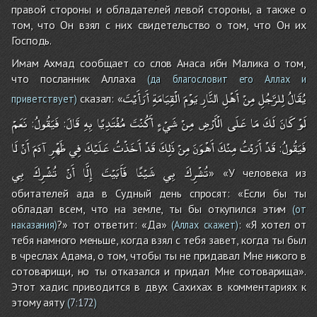
правой стороны и обладателей левой стороны, а также о
том, что Он взял с них свидетельство о том, что Он их
Господь.
Имам Ахмад сообщает со слов Анаса ибн Малика о том,
что посланник Аллаха
(да благословит его Аллах и
يُقَالُ
لِلرَّجُلِ
مِنْ
أَهْلِ
النَّارِ
يَوْمَ
الْقِيَامَةِ
أَرَأَيْتَ
сказал: «
приветствует)
لَوْ
كَانَ
لَكَ
مَا
عَلَى
الْأَرْضِ
مِنْ
شَيْءٍ
أَكُنْتَ
مُفْتَدِيًا
بِهِ
قَالَ
فَيَقُولُ
نَعَمْ
:
:
فَيَقُولُ
قَدْ
أَرَدْتُ
مِنْكَ
أَهْوَنَ
مِنْ
ذَلِكَ
قَدْ
أَخَذْتُ
عَلَيْكَ
فِي
ظَهْرِ
آدَمَ
أَنْ
لَا
:
تُشْرِكَ
بِي
شَيْئًا
فَأَبَيْتَ
إِلَّا
أَنْ
تُشْرِكَ
بِي
» «У человека из
обитателей ада в Судный день спросят: «Если бы ты
обладал всем, что на земле, ты бы откупился этим
(от
?» тот ответит: «Да»
: «Я хотел от
наказания)
(Аллах скажет)
тебя намного меньше, когда взял с тебя завет, когда ты был
в чреслах Адама, о том, чтобы ты не придавал Мне никого в
сотоварищи, но ты отказался и придал Мне сотоварища».
Этот хадис приводится в двух Сахихах в комментариях к
этому аяту
(
7:172
)