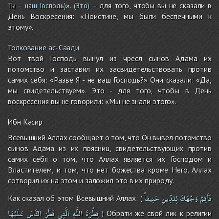
».
– для того, чтобы вы не сказали в
Ты – наш Господь)
(Это)
День Воскресения: «Поистине, мы были беспечными к
этому».
Толкование ас-Саади
Вот твой Господь вынул из чресл сынов Адама их
потомство и заставил их засвидетельствовать против
самих себя: «Разве Я - не ваш Господь?» Они сказали: «Да,
мы свидетельствуем». Это - для того, чтобы в День
воскресения вы не говорили: «Мы не знали этого».
Ибн Касир
Всевышний Аллах сообщает о том, что Он вывел потомство
сынов Адама из их поясниц, свидетельствующих против
самих себя о том, что Аллах является их Господом и
Властителем, и том, что нет божества кроме Него. Аллах
сотворил их на этом и заложил это в их природу.
فَأَقِمْ
وَجْهَكَ
لِلدِّينِ
حَنِيفاً
Как сказал об этом Всевышний Аллах:
(
فِطْرَةَ
اللَّهِ
الَّتِى
فَطَرَ
النَّاسَ
عَلَيْهَا
Обрати же свой лик к религии
)