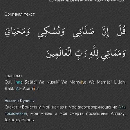
Оригинал текст
قُلْ إِنَّ صَلَاتِي وَنُسُكِي وَمَحْيَايَ
وَمَمَاتِي لِلَّهِ رَبِّ الْعَالَمِينَ
Транслит
Qul 'I
nn
a Şalātī Wa Nusukī Wa Maĥy
ā
ya Wa Mamātī Lillahi
Rabbi
A
l-`Ālam
ī
n
a
Эльмир Кулиев
Скажи: «Воистину, мой намаз и мое жертвоприношение
(или
, моя жизнь и моя смерть посвящены Аллаху,
поклонение)
Господу миров.