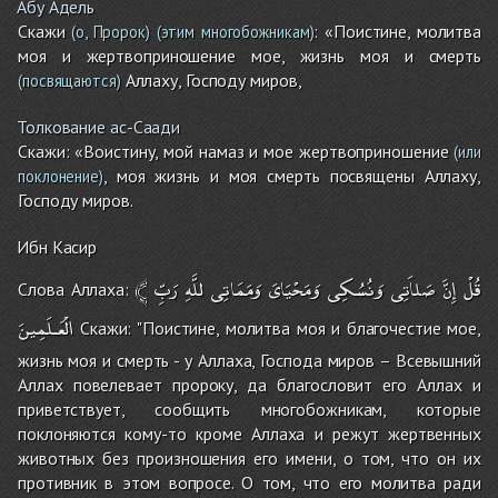
Абу Адель
Скажи
: «Поистине, молитва
(о, Пророк)
(этим многобожникам)
моя и жертвоприношение мое, жизнь моя и смерть
Аллаху, Господу миров,
(посвящаются)
Толкование ас-Саади
Скажи: «Воистину, мой намаз и мое жертвоприношение
(или
, моя жизнь и моя смерть посвящены Аллаху,
поклонение)
Господу миров.
Ибн Касир
﴾
رَبِّ
للَّهِ
وَمَمَاتِى
وَمَحْيَاىَ
وَنُسُكِى
صَلاَتِى
إِنَّ
قُلْ
Слова Аллаха:
الْعَـلَمِينَ
Скажи: "Поистине, молитва моя и благочестие мое,
жизнь моя и смерть - у Аллаха, Господа миров – Всевышний
Аллах повелевает пророку, да благословит его Аллах и
приветствует, сообщить многобожникам, которые
поклоняются кому-то кроме Аллаха и режут жертвенных
животных без произношения его имени, о том, что он их
противник в этом вопросе. О том, что его молитва ради