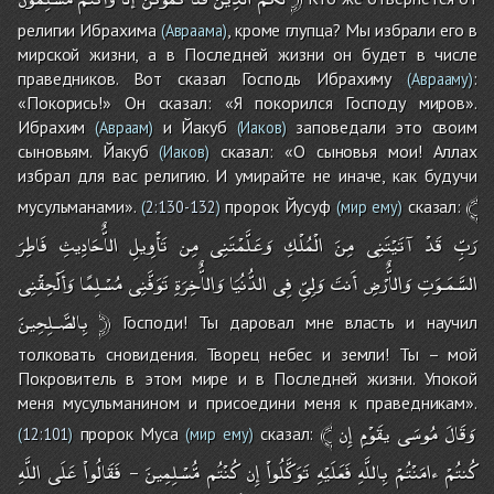
религии Ибрахима
, кроме глупца? Мы избрали его в
(Авраама)
мирской жизни, а в Последней жизни он будет в числе
праведников. Вот сказал Господь Ибрахиму
:
(Аврааму)
«Покорись!» Он сказал: «Я покорился Господу миров».
Ибрахим
и Йакуб
заповедали это своим
(Авраам)
(Иаков)
сыновьям. Йакуб
сказал: «О сыновья мои! Аллах
(Иаков)
избрал для вас религию. И умирайте не иначе, как будучи
﴾
мусульманами».
пророк Йусуф
сказал:
(
2:130-132
)
(мир ему)
رَبِّ
قَدْ
آتَيْتَنِى
مِنَ
الْمُلْكِ
وَعَلَّمْتَنِى
مِن
تَأْوِيلِ
الاٌّحَادِيثِ
فَاطِرَ
السَّمَـوَتِ
وَالاٌّرْضِ
أَنتَ
وَلِىِّ
فِى
الدُّنُيَا
وَالاٌّخِرَةِ
تَوَفَّنِى
مُسْلِمًا
وَأَلْحِقْنِى
بِالصَّـلِحِينَ
﴿
Господи! Ты даровал мне власть и научил
толковать сновидения. Творец небес и земли! Ты – мой
Покровитель в этом мире и в Последней жизни. Упокой
меня мусульманином и присоедини меня к праведникам».
﴾
إِن
يقَوْمِ
مُوسَى
وَقَالَ
пророк Муса
сказал:
(
12:101
)
(мир ему)
كُنتُمْ
ءامَنْتُمْ
بِاللَّهِ
فَعَلَيْهِ
تَوَكَّلُواْ
إِن
كُنْتُم
مُّسْلِمِينَ
فَقَالُواْ
عَلَى
اللَّهِ
–