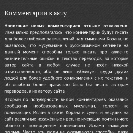
Комментарии к аяту
Написание новых комментариев отныне отключено.
Изначально предполагалось, что комментарии будут писать
для более глубоких размышлений над смыслами Корана, но
оказалось, что мусульмане в русскоязычном сегменте на
данный момент способны только писать про какие-то
незначительные ошибки в текстах переводов, за которые
автор сайта в любом случае не несёт никакой
ответственности, ибо он лишь публикует труды других
людей для более удобного ознакомления с их текстами, и
об ошибках более правильно было бы писать авторам
переводов, а не автору сайта.
Вторым по популярности видом комментариев оказались
сообщения необразованных мусульман, толком не
понимающих Ислам в свете Корана и сунны и несущих на
сайт различные искажённые идеи, не имеющие почти ничего
общего с полноценным пониманием Ислама знающими
людьми. Часто эти люди не оказываются способны даже