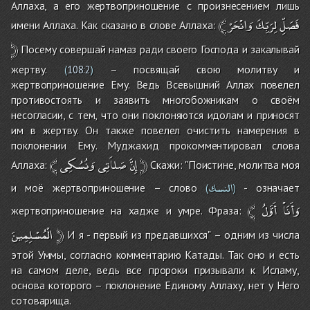
Аллаха, а его жертвоприношение с произнесением лишь
﴾
وَانْحَرْ
لِرَبِّكَ
فَصَلِّ
имени Аллаха. Как сказано в слове Аллаха:
﴿
Посему совершай намаз ради своего Господа и закалывай
жертву.
– посвящай свою молитву и
(
108:2
)
жертвоприношение Ему. Ведь Всевышний Аллах повелел
противостоять и заявить многобожникам о своём
несогласии, с тем, что они поклоняются идолам и приносят
им в жертву. Он также повелел очистить намерения в
поклонении Ему. Муджахид прокомментировал слова
﴾
وَنُسُكِى
صَلاَتِى
إِنَّ
﴿
Аллаха:
Скажи: "Поистине, молитва моя
النسك
и моё жертвоприношение – слово
- означает
(
)
﴾
أَوَّلُ
وَأَنَاْ
жертвоприношение на хадже и умре. Фраза:
الْمُسْلِمِينَ
﴿
И я - первый из предавшихся" – одним из числа
этой Уммы, согласно комментарию Катады. Так оно и есть
на самом деле, ведь все пророки призывали к Исламу,
основа которого – поклонение Единому Аллаху, нет у Него
сотоварища.