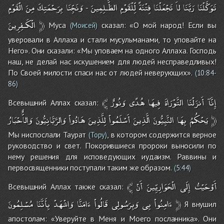
تَوَكَّلْنَا
رَبَّنَا
لاَ
تَجْعَلْنَا
فِتْنَةً
لِّلْقَوْمِ
الظَّـلِمِينَ
وَنَجِّنَا
بِرَحْمَتِكَ
مِنَ
الْقَوْمِ
-
الْكَـفِرِينَ
﴿
Муса
сказал: «О мой народ! Если вы
(Моисей)
уверовали в Аллаха и стали мусульманами, то уповайте на
Него». Они сказали: «Мы уповаем на одного Аллаха. Господь
наш, не делай нас искушением для людей несправедливых!
По Своей милости спаси нас от людей неверующих».
(
10:84-
86
)
﴾
وَنُورٌ
هُدًى
فِيهَا
التَّوْرَاةَ
أَنزَلْنَا
إِنَّآ
Всевышний Аллах сказал:
وَالاٌّحْبَارُ
وَالرَّبَّانِيُّونَ
هَادُواْ
لِلَّذِينَ
أَسْلَمُواْ
الَّذِينَ
النَّبِيُّونَ
بِهَا
يَحْكُمُ
﴿
Мы ниспослали Таурат
, в котором содержится верное
(Тору)
руководство и свет. Покорившиеся пророки выносили по
нему решения для исповедующих иудаизм. Раввины и
первосвященники поступали таким же образом.
(
5:44
)
﴾
أَنْ
الْحَوَارِيِّينَ
إِلَى
أَوْحَيْتُ
Всевышний Аллах также сказал:
مُسْلِمُونَ
بِأَنَّنَا
وَاشْهَدْ
ءَامَنَّا
قَالُواْ
وَبِرَسُولِى
بِى
ءَامِنُواْ
﴿
Я внушил
апостолам: «Уверуйте в Меня и Моего посланника». Они