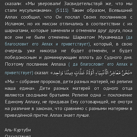
сказали: «Мы уверовали! Засвидетельствуй же, что мы
стали мусульманами».
Таким образом, Всевышний
(
5:111
)
Аллах сообщил, что Он послал Своих посланников с
Исламом, но их миссии отличались в соответствии с их
шариатами, которые заменяли и отменяли друг друга, пока
все они не были отменены Шариатом Мухаммада
(да
, который, в свою
благословит его Аллах и приветствует)
очередь уже никогда не будет отменён, и будет
победоносным и доминирующим вплоть до Судного дня.
Поэтому посланник Аллаха
( да благословит его Аллах и
نَحْنُ
مَعَاشِرُ
الْأَنْبِيَاءِ
أَوْلَادُ
عَلَّاتٍ
دِينُنَا
وَاحِد
сказал: «
»
приветствует)
«Мы – собрание пророков, дети разных матерей, но религия
наша едина». Дети разных матерей от одного отца
являются сводными братьями. Религия одна – поклонение
Единому Аллаху, не придавая Ему сотоварищей, не смотря
на различие в законах, что сравнимо с разными матерями в
приведённой притче. Аллах знает лучше.
Аль-Куртуби
Отсутствует