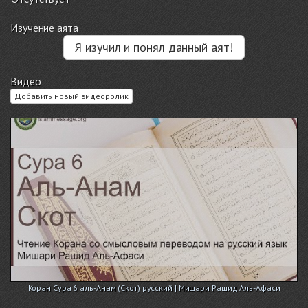
Изучение аята
Я изучил и понял данный аят!
Видео
Добавить новый видеоролик
Коран Сура 6 аль-Анам (Скот) русский | Мишари Рашид Аль-Афаси