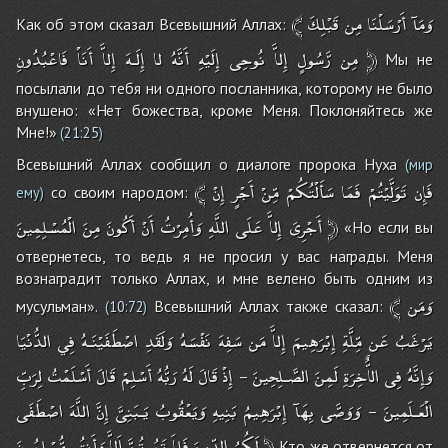
﴾
قَبْلِكَ
مِن
أَرْسَلْنَا
وَمَآ
Как об этом сказал Всевышний Аллах:
فَاعْبُدُونِ
أَنَاْ
إِلاَّ
إِلَـهَ
لا
أَنَّهُ
إِلَيْهِ
نُوحِى
إِلاَّ
رَّسُولٍ
مِن
﴿
Мы не
посылали до тебя ни одного посланника, которому не было
внушено: «Нет божества, кроме Меня. Поклоняйтесь же
Мне!»
(
21:25
)
Всевышний Аллах сообщил о диалоге пророка Нуха
(мир
﴾
إِنْ
أَجْرٍ
مِّنْ
سَأَلْتُكُمْ
فَمَا
تَوَلَّيْتُمْ
فَإِن
со своим народом:
ему)
الْمُسْلِمِينَ
مِنَ
أَكُونَ
أَنْ
وَأُمِرْتُ
اللَّهِ
عَلَى
إِلاَّ
أَجْرِىَ
﴿
«Но если вы
отвернетесь, то ведь я не просил у вас награды. Меня
вознаградит только Аллах, и мне велено быть одним из
﴾
وَمَن
мусульман».
Всевышний Аллах также сказал:
(
10:72
)
يَرْغَبُ
عَن
مِّلَّةِ
إِبْرَهِيمَ
إِلاَّ
مَن
سَفِهَ
نَفْسَهُ
وَلَقَدِ
اصْطَفَيْنَـهُ
فِي
الدُّنْيَا
وَإِنَّهُ
فِى
الاٌّخِرَةِ
لَمِنَ
الصَّـلِحِينَ
إِذْ
قَالَ
لَهُ
رَبُّهُ
أَسْلِمْ
قَالَ
أَسْلَمْتُ
لِرَبِّ
–
الْعَـلَمِينَ
وَوَصَّى
بِهَآ
إِبْرَهِيمُ
بَنِيهِ
وَيَعْقُوبُ
يَـبَنِىَّ
إِنَّ
اللَّهَ
اصْطَفَى
–
مُّسْلِمُونَ
وَأَنتُم
إَلاَّ
تَمُوتُنَّ
فَلاَ
الدِّينَ
لَكُمُ
﴿
Кто же отвернется от