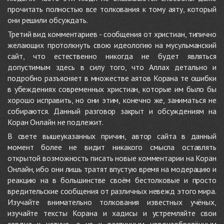
прочитать полностью все толкования к тому аяту, который
они решили обсуждать.
Третий вид комментариев - сообщения от христиан, типично
желающих протолкнуть свою идеологию на мусульманский
сайт, что естественно никогда не будет являться
допустимым здесь в силу того, что Аллах детально и
подробно разъясняет в множестве аятов Корана те ошибки
в убеждениях современных христиан, которые им было бы
хорошо исправить, но они этим, конечно же, заниматься не
собираются. Данный разговор закрыт и обсуждениям на
Коран Онлайн не подлежит.
В свете вышеуказанных причин, автор сайта в данный
момент более не видит никакого смысла оставлять
открытой возможность писать новые комментарии на Коран
Онлайн, ибо они лишь тратят впустую время на модерацию и
реакцию на в большинстве своём бестолковые и просто
вредительские сообщения от различных невежд этого мира.
Изучайте внимательно толкования известных учёных,
изучайте тексты Корана и хадисы и устремляйте свои
сердца к истине, а не к различным новоизобретённым