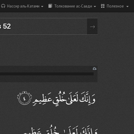
Нассир аль-Катами
Толкование ас-Саади
Полезное
з 52
→
وَإِنَّكَ لَعَلَىٰ خُلُقٍ عَظِيمٍ