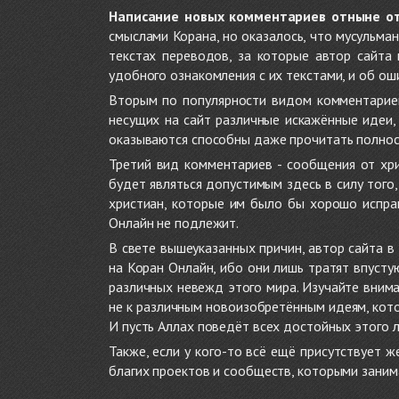
Написание новых комментариев отныне о
смыслами Корана, но оказалось, что мусульма
текстах переводов, за которые автор сайта
удобного ознакомления с их текстами, и об ош
Вторым по популярности видом комментариев
несущих на сайт различные искажённые идеи
оказываются способны даже прочитать полност
Третий вид комментариев - сообщения от хри
будет являться допустимым здесь в силу тог
христиан, которые им было бы хорошо исправ
Онлайн не подлежит.
В свете вышеуказанных причин, автор сайта 
на Коран Онлайн, ибо они лишь тратят впуст
различных невежд этого мира. Изучайте внима
не к различным новоизобретённым идеям, кото
И пусть Аллах поведёт всех достойных этого 
Также, если у кого-то всё ещё присутствует 
благих проектов и сообществ, которыми заним