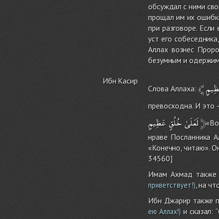
обсуждал с ними сво
прощал им их ошибки
при разговоре. Если
уст его собеседника
Аллах вознес Проро
безумным и одержимы
Ибн Касир
﴾
ظِيمٍ
Слова Аллаха:
превосходна. И это 
عَظِيمٍ
خُلُقٍ
لَعَلَىٰ
﴿
«Во
нраве Посланника А
«Конечно, читаю». О
34560]
Имам Ахмад также п
, на ч
приветствует!)
Ибн Джарир также пе
и сказал: 
ею Аллах!)