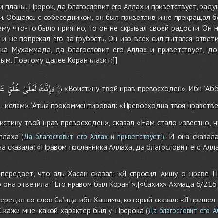
и планы. Пророк, да благословит его Аллах и приветствует, рад
. Общаясь с собеседником, он был приветлив и не прекращал б
 ему что-то было приятно, то он не скрывал своей радости. Он 
, и не попрекал его за грубость. Он изо всех сил пытался отве
ка Мухаммада, да благословит его Аллах и приветствует, до 
м. Поэтому далее Коран гласит:]]
عَ
خُلُقٍ
لَعَلَىٰ
وَإِنَّكَ
﴿
«Воистину твой нрав превосходен». Ибн ‘Абб
— ислам». ‘Атыя прокомментировал: «Превосходна твоя нравств
истину твой нрав превосходен», сказал «Нам стало известно, 
ллаха
. И она сказал
(Да благословит его Аллах и приветствует!)
на сказала: «Нравом посланника Аллаха, да благословит его Алла
ередает, что аль-Хасан сказал: «Я спросил ‘Аишу о нраве П
то она ответила: ‘‘Его нравом был Коран’’».[«Сахих» Ахмада 6/216
редал со слов Са’ида ибн Хашима, который сказал: «Я пришел 
‘‘Скажи мне, какой характер был у Пророка
(Да благословит его Ал