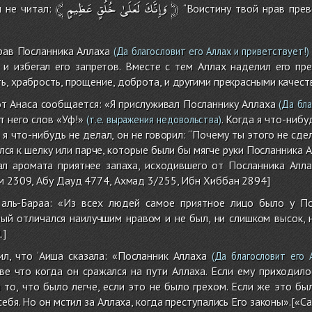
﴾
عَظِيمٍ
خُلُقٍ
لَعَلَىٰ
وَإِنَّكَ
﴿
ы не читал:
‘‘Воистину твой нрав прев
рав Посланника Аллаха
(Да благословит его Аллах и приветствует!)
 и избегал его запретов. Вместе с тем Аллах наделил его пре
ь, храбрость, прощение, доброта, и другими прекрасными качест
т Анаса сообщается: «Я прислуживал Посланнику Аллаха
(Да бла
т него слов «Уф!»
. Когда я что-нибу
(т.е. выражения недовольства)
а я что-нибудь не делал, он не говорил: ‘‘Почему ты этого не сде
ался к шелку или парче, которые были бы мягче руки Посланника 
л аромата приятнее запаха, исходившего от Посланника Алл
м 2309, Абу Дауд 4774, Ахмад 3/255, Ибн Хиббан 2894]
 аль-Бараа: «Из всех людей самое приятное лицо было у По
рый отличался наилучшим нравом и не был, ни слишком высок, 
1]
, что ‘Аиша сказала: «Посланник Аллаха
(Да благословит его А
зве что когда он сражался на пути Аллаха. Если ему приходил
то, что было легче, если это не было грехом. Если же это был
себя. Но он мстил за Аллаха, когда преступались Его законы».[«