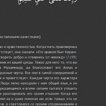
вственными качествами].
ью и нравственностью. Когда мать правоверных
тствует, она сказала: «Его нравом был Коран».
 творить добро и отвернись от невежд»
;
(
7:199
)
нник из вашей среды. Тяжко для него то, что вы
а Мухаммада, да благословит его Аллах и
красные черты. Все они в самой совершенной и
 и приветствует. Каждая черта его характера
 Люди легко находили с ним общий язык, и он
нуждающимся и всеми силами пытался утешить
и разочаровать его своим отказом. Когда его
лял их и даже помогал им, если только это не
тия, а советовался со своими сподвижниками и