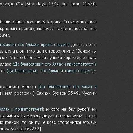
осходен?’’» [Абу Дауд 1342, ан-Насаи 11350,
были олицетворением Корана. Он исполнял все
красным нравом, включая такие качества, как
вами.
десять лет и
гословит его Аллах и приветствует!)
дь делал, он никогда не говорил мне: ‘‘Зачем ты
лал?’’ У него был самый лучший характер и нрав.
Аллаха
.
(Да благословит его Аллах и приветствует!)
аха
».
(Да благословит его Аллах и приветствует!)
сланника Аллаха
(Да благословит его Аллах и
ни мал ростом».[«Сахих» Бухари 3549, Муслим
никого не бил рукой: ни
ллах и приветствует!)
ось выбирать между двумя начинаниями, то он
о грехом, то он пуще всех сторонился его. Он
Сахих» Ахмада 6/232]