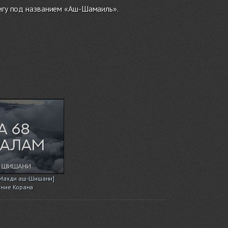
нигу под названием «Аш-Шамаиль».
[Махди аш-Шишани]
ение Корана