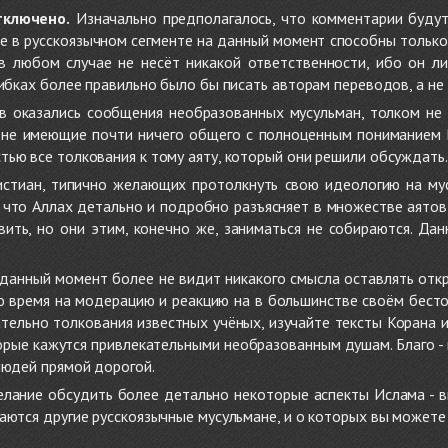
тключено.
Изначально предполагалось, что комментарии будут
не в русскоязычном сегменте на данный момент способны только
 в любом случае не несёт никакой ответственности, ибо он л
ибках более правильно было бы писать авторам переводов, а не 
 оказались сообщения необразованных мусульман, толком не
, не имеющие почти ничего общего с полноценным пониманием
ью все толкования к тому аяту, который они решили обсуждать.
стиан, типично желающих протолкнуть свою идеологию на мус
о, что Аллах детально и подробно разъясняет в множестве аято
ить, но они этим, конечно же, заниматься не собираются. Да
в данный момент более не видит никакого смысла оставлять от
ую время на модерацию и реакцию на в большинстве своём бест
тельно толкования известных учёных, изучайте тексты Корана и 
рые кажутся привлекательными необразованным душам. Благо - в 
людей прямой дорогой.
желание обсудить более детально некоторые аспекты Ислама - в
аются другие русскоязычные мусульмане, и о которых вы может