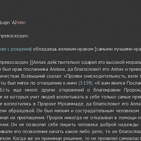
luqin `Až
ī
m
in
 превосходен.
обладаешь великим нравом [самыми лучшими нра
уже с рождения)
 превосходен. [[Аллах действительно одарил его высокой морал
м был нрав посланника Аллаха, да благословит его Аллах и приве
ачествах Всевышний сказал: «Прояви снисходительность, вели
 ты был мягок по отношению к ним»
; «К вам явился Посла
(
3:159
)
 Есть еще много других откровений о благонравии Пророк
е из которых учит людей воспитывать в себе только самые пре
е воплотились в Пророке Мухаммаде, да благословит его Аллах
ени образцовой. Он был мягким и сострадательным человеком.
имал их приглашения. Пророк никогда не отказывал в помощи 
шения. Он не позволял себе лишить человека доброй надежды 
вали его позволения начать какое-либо дело, то он благослов
ехом. Когда же он принимал решение, то не проявлял самовлас