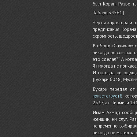
был Коран. Разве т
Табари 34561]
Черты характера и н
предписания Корана
скромность, щедрост
В обоих «Сахихах» о
никогда не слышал о
это сделал?’’ А когд
Я никогда не прикас
И никогда не ощуща
[Бухари 6038, Мусли
Бухари передал от
, кото
приветствует!)
2337, ат-Тирмизи 13
Имам Ахмад сообщил
женщин, ни слуг. Ра
непременно выбирал 
никогда не мстил за 