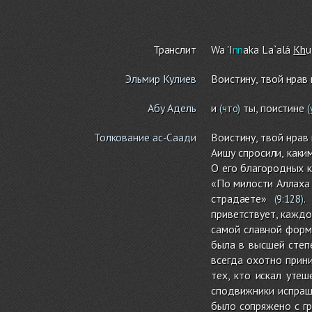
Транслит
Wa 'I
nn
aka La`alá
Kh
u
Эльмир Кулиев
Воистину, твой нрав
Абу Адель
и
ты, поистине
(что)
(
Толкование ас-Саади
Воистину, твой нрав
Аишу спросили, каки
О его благородных к
«По милости Аллаха
страдаете»
.
(
9:128
)
приветствует, каждо
самой славной форм
была в высшей степ
всегда охотно прин
тех, кто искал уте
сподвижники испраши
было сопряжено с гр