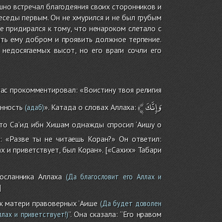
ушно встречал благодеяния своих сторонников и
еседы первым. Он не хмурился и не был грубым
не придирался к тому, что ненароком слетало с
тить ему добром и проявить должное терпение.
недосягаемых высот, но его враги сочли его
ас прокомментировал: «Воистину твоя религия
﴾
وَإِنَّكَ
енность
». Катада о словах Аллаха:
(адаб)
что Са’ид ибн Хишам однажды спросил ‘Аишу о
а: «Разве ты не читаешь Коран?» Он ответил:
х и приветствует, был Коран». [«Сахих» Табари
осланника Аллаха
(Да благословит его Аллах и
]
к матери правоверных ‘Аише
(Да будет доволен
’’. Она сказала: ‘‘Его нравом
лах и приветствует!)