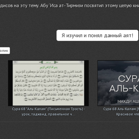
дисов на эту тему. Абу ‘Иса ат-Тирмизи посвятил этому целую к
Я изучил и понял данный аят!
олик
Сура 68 "Аль-Калам" (Письменная Трость) -
Сура 68 Аль-Калам 
урок, таджвид, правильное ч...
Красивое чт