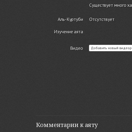
Существует много ха
Аль-Куртуби
Отсутствует
Изучение аята
Видео
Добавить новый видеор
Комментарии к аяту