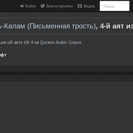
Войти
Благие проекты
Видео
ь-Калам (Письменная трость)
, 4-й аят и
 об аяте 68:4 на Quranic Arabic Corpus
ифт