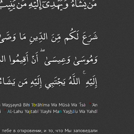
شَرَعَ لَكُم مِّنَ الدِّينِ مَا وَصَّىٰ بِ
وَمُوسَىٰ وَعِيسَىٰ ۖ أَنْ أَقِيمُوا الدِّ
إِلَيْهِ ۚ اللَّهُ يَجْتَبِي إِلَيْهِ مَن يَشَ
ā Waşşaynā Bih
i
'I
b
rāh
ī
ma Wa Mūsá Wa `Īs
á
'An
i
A
l-Lah
u
Ya
j
tab
ī
'Ilayhi Ma
n
Ya
sh
ā
'u Wa Yahd
ī
и тебе в откровении, и то, что Мы заповедали