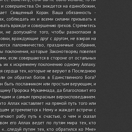
я и совершенства. Он зиждется на единобожии,
вает Священный Коран. Ваша обязанность -
ах, соблюдать их и всеми силами призывать к
вовать вражде и совершению грехов. Стремитесь
, не допускайте того, чтобы разногласия в
овки, враждующие друг с другом, не взирая на
ются паломничество, праздничные собрания,
ды поклонения, которые Законотворец повелел
ыми, если совершаются в стороне от остальных
ь их к искреннему поклонению одному Аллаху.
я сердца тех, которые не веруют в Последнюю
ели он обратил богов в Единственного Бога?
оин быть посланником или простым верующим, и
общину Пророка Мухаммада, да благословит его
лучшим и самым прекрасным вероисповеданием.
что Аллах наставляет на прямой путь того или
рдцем устремляется к Нему и жаждет встречи с
егчают рабу путь к счастью, о чем и сказал
вом его Аллах ведет по путям мира тех, кто
: «…следуй путем тех, кто обратился ко Мне»