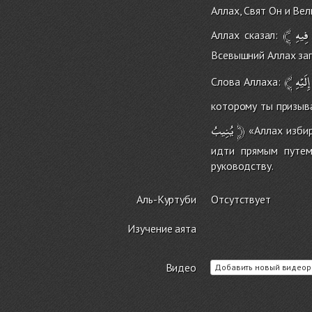
Аллах, Свят Он и Вел
﴾
فِيهِ
Аллах сказал:
Всевышний Аллах за
﴾
إِلَيْهِ
Слова Аллаха:
которому ты призыва
يُنِيبُ
﴿
«Аллах избир
идти прямым путем
руководству.
Аль-Куртуби
Отсутствует
Изучение аята
Видео
Добавить новый видеор