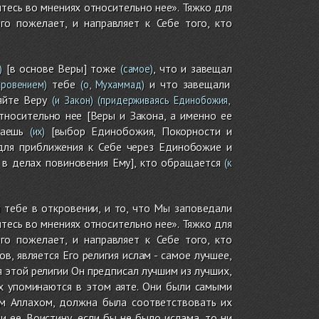
итесь во мнениях относительно нее». Тяжко для
го пожелает, и направляет к Себе того, кто
[в основе Веры] тоже
, что и завещал
)
(самое)
тебе
и что завещали
ровением)
(о, Мухаммад)
яйте Веру
(и Закон)
(придерживаясь Единобожия,
носительно нее [Веры и Закона, а именно ее
аешь
[выбор Единобожия, Покорности и
(их)
[для приближения к Себе через Единобожие и
т в делах повиновения Ему], кто обращается
(к
и тебе в откровении, и то, что Мы заповедали
итесь во мнениях относительно нее». Тяжко для
го пожелает, и направляет к Себе того, кто
, является Его религия ислам - самое лучшее,
 этой религии Он предписал лучшим из лучших,
х упоминаются в этом аяте. Они были самыми
им Аллахом, должна была соответствовать их
 ее. Воистину, если бы не было ислама, то ни