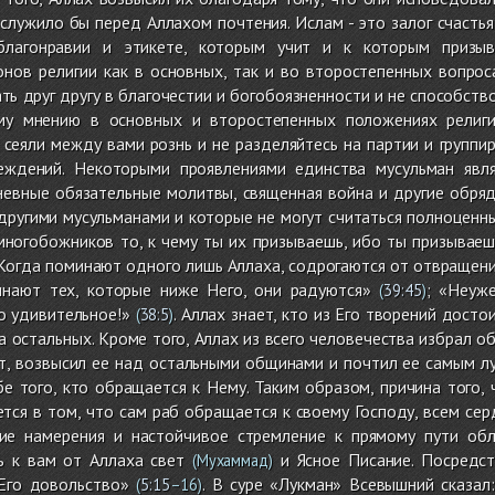
служило бы перед Аллахом почтения. Ислам - это залог счасть
благонравии и этикете, которым учит и к которым призы
онов религии как в основных, так и во второстепенных вопрос
ать друг другу в благочестии и богобоязненности и не способст
му мнению в основных и второстепенных положениях религии
сеяли между вами рознь и не разделяйтесь на партии и группир
еждений. Некоторыми проявлениями единства мусульман явля
невные обязательные молитвы, священная война и другие обря
другими мусульманами и которые не могут считаться полноценн
многобожников то, к чему ты их призываешь, ибо ты призываеш
Когда поминают одного лишь Аллаха, содрогаются от отвращени
инают тех, которые ниже Него, они радуются»
; «Неуж
(
39:45
)
то удивительное!»
. Аллах знает, кто из Его творений дост
(
38:5
)
ла остальных. Кроме того, Аллах из всего человечества избрал 
ет, возвысил ее над остальными общинами и почтил ее самым 
е того, кто обращается к Нему. Таким образом, причина того, 
ется в том, что сам раб обращается к своему Господу, всем се
гие намерения и настойчивое стремление к прямому пути обл
ь к вам от Аллаха свет
и Ясное Писание. Посредст
(Мухаммад)
 Его довольство»
. В суре «Лукман» Всевышний сказал
(
5:15
–16)