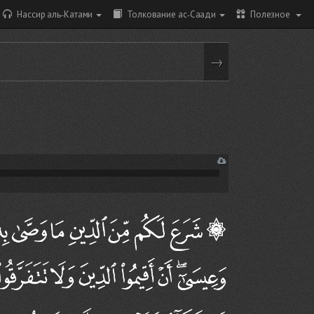
Нассир аль-Катами
Толкование ас-Саади
Полезное
→