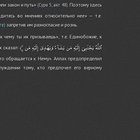
ли закон и путь»
. Поэтому здесь
(
Сура 5, аят 48
)
дитесь во мнениях относительно нее» — т.е.
запретив им разногласие и рознь.
те)
 чему ты их призываешь», т.е. Единобожие, к
﴾
مَن
إِلَيْهِ
وَيَهْدِىۤ
يَشَآءُ
مَن
إِلَيْهِ
يَجْتَبِىۤ
ٱللَّهُ
х сказал:
 кто обращается к Нему». Аллах предопределил
блуждении тому, кто предпочел его верному