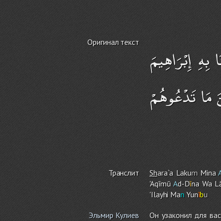
Оригинал текст
 بِهِ إِبْرَاهِيمَ
نَ مَا تَدْعُوهُمْ
Транслит
Sh
ara`a Laku
m
Mina
'Aqīmū
A
d-D
ī
na Wa Lā
'Ilayhi Ma
n
Yun
ī
b
u
Эльмир Кулиев
Он узаконил для вас