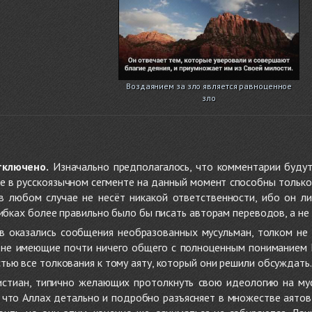
Воздаянием за зло является равноценное
зло
тключено.
Изначально предполагалось, что комментарии будут
не в русскоязычном сегменте на данный момент способны только
 в любом случае не несёт никакой ответственности, ибо он л
ибках более правильно было бы писать авторам переводов, а не 
 оказались сообщения необразованных мусульман, толком не
, не имеющие почти ничего общего с полноценным пониманием
ью все толкования к тому аяту, который они решили обсуждать.
стиан, типично желающих протолкнуть свою идеологию на мус
о, что Аллах детально и подробно разъясняет в множестве аято