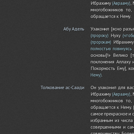
Ибрахиму
,
(Аврааму)
многобожников то, 
обращается к Нему.
Абу Адель
Узаконил [ясно разъ
Нуху
(пророку)
(чтоб
Ибрахиму,
(пророкам)
полностью повинуясь 
основы]!» Велико [
поклонения Аллаху 
Покорность Ему], к
.
Нему)
Толкование ас-Саади
Он узаконил для вас
Ибрахиму
,
(Аврааму)
многобожников то, 
обращается к Нему. 
самое прекрасное и 
избранным из числа
совершенными и сам
совершенству. Более