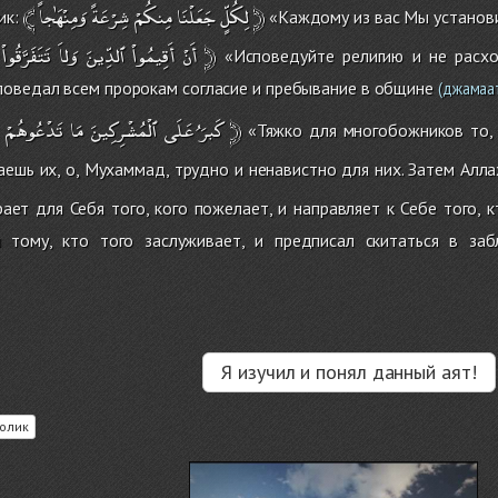
﴾
وَمِنْهَٰجاً
شِرْعَةً
مِنكُمْ
جَعَلْنَا
لِكُلٍّ
﴿
ик:
«Каждому из вас Мы установи
تَتَفَرَّقُواْ
وَلاَ
ٱلدِّينَ
أَقِيمُواْ
أَنْ
﴿
«Исповедуйте религию и не расхо
поведал всем пророкам согласие и пребывание в общине
(джамаа
تَدْعُوهُمْ
مَا
ٱلْمُشْرِكِينَ
عَلَى
كَبرَُ
﴿
«Тяжко для многобожников то, к
ешь их, о, Мухаммад, трудно и ненавистно для них. Затем Алла
ает для Себя того, кого пожелает, и направляет к Себе того,
 тому, кто того заслуживает, и предписал скитаться в за
Я изучил и понял данный аят!
олик