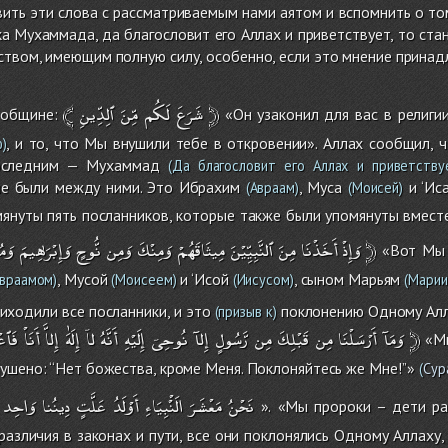
авить эти слова с рассматриваемым нами аятом и вспомнить о то
 Мухаммада, да благословит его Аллах и приветствует, то стано
ством, имеющим полную силу, особенно, если это мнение прина
﴾
ٱلِدِّينِ
مِّنَ
لَكُم
شَرَعَ
﴿
 общине:
«Он узаконил для вас в религи
, и то, что Мы внушили тебе в откровении». Аллах сообщил,
)
последним — Мухаммад
(Да благословит его Аллах и приветствуе
ые были между ними. Это Ибрахим
, Муса
и ‘Ис
(Авраам)
(Моисей)
януты пять посланников, которые также были упомянуты вместе
وَم
وَإِبْرَٰهِيمَ
نُّوحٍ
وَمِن
وَمِنْكَ
مِيثَاقَهُمْ
ٱلنَّبِيِّيْنَ
مِنَ
أَخَذْنَا
وَإِذْ
﴿
«Вот Мы з
, Мусой
и ‘Исой
, сыном Марьям
враамом)
(Моисеем)
(Иисусом)
(Марии
риходили все посланники, и это
поклонению Одному Аллах
(призыв к)
فَٱعْ
أَنَاْ
إِلاَّ
إِلَٰهَ
لاۤ
أَنَّهُ
إِلَيْهِ
نُوحِىۤ
إِلآ
رَّسُولٍ
مِن
قَبْلِكَ
مِن
أَرْسَلْنَا
وَمَآ
﴿
«Мы
ушено: ‘‘Нет божества, кроме Меня. Поклоняйтесь же Мне!’’»
(
Сур
نَحْنُ
مَعْشَرَ
الَْنْبِيَاءِ
أَوْلَدُ
عَلَّتٍ
دِينُنا
وَاحِد
«
». «Мы пророки – дети ра
 различия в законах и пути, все они поклонялись Одному Аллаху