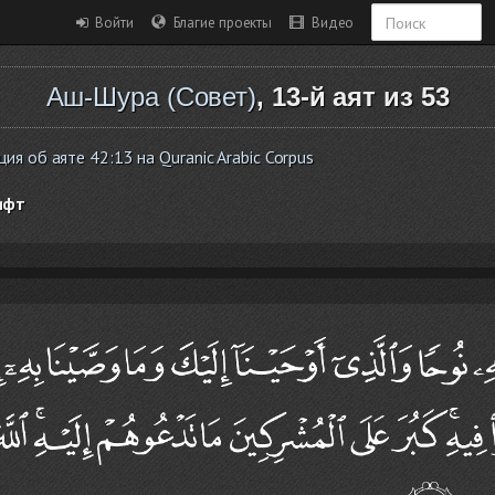
Войти
Благие проекты
Видео
Аш-Шура (Совет)
, 13-й аят из 53
я об аяте 42:13 на Quranic Arabic Corpus
ифт