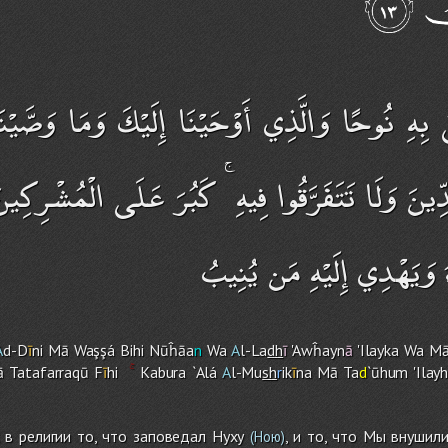
هِ نُوحًا وَالَّذِي أَوْحَيْنَا إِلَيْكَ وَمَا وَصَّيْنَا
ينَ وَلَا تَتَفَرَّقُوا فِيهِ ۚ كَبُرَ عَلَى الْمُشْرِكِي
اءُ وَيَهْدِي إِلَيْهِ مَن يُنِيبُ
A
d-D
ī
ni Mā Waşşá Bihi Nūĥāa
n
Wa
A
l-La
dh
ī
'Awĥayn
ā
'Ilayka Wa M
 Tatafarraqū F
ī
h
i
Kabura `Alá
A
l-Mu
sh
r
ik
ī
na Mā Ta
d
`ūhu
m
'Ilayh
 в религии то, что заповедал Нуху
, и то, что Мы внушил
(Ною)