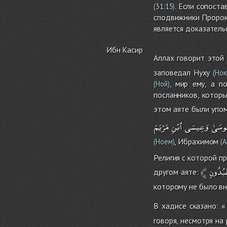
. Если сопост
(
31:15
)
сподвижники Пророка
является доказатель
Ибн Касир
Аллах говорит этой
заповедал Нуху
(Ною
, мир ему, а 
(Ной)
посланников, котор
этом аяте были упом
ُوسَىٰ
وَعِيسَى
ٱبْنِ
مَرْيَمَ
, Ибрахимом
(Ноем)
(А
Религия с которой п
﴾
بُدُونِ
другом аяте:
которому не было вн
В хадисе сказано: 
говоря, несмотря на