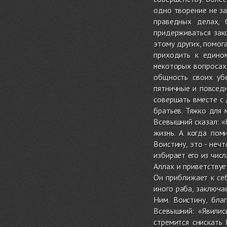
одно творение не за
праведных делах, 
придерживаться зак
этому других, помог
приходить к едино
некоторых вопросах 
общность своих уб
пятничные и повсед
совершать вместе с 
братьев. Тяжко для 
Всевышний сказал: «
жизнь. А когда пом
Воистину, это - неч
избирает его из чис
Аллах и приветству
Он приближает к себ
иного раба, заключа
Ним. Воистину, бла
Всевышний: «Явилис
стремится снискать