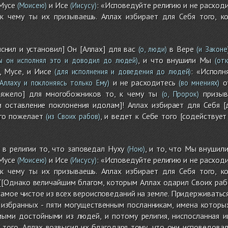
 Мусе
и Исе
: «Исповедуйте религию и не расход
(Моисею)
(Иисусу)
к чему ты их призываешь. Аллах избирает для Себя того, ко
яснил и установил] Он [Аллах] для вас
в Вере
(о, люди)
(и Законе
, и что внушили Мы
ы он исполнял это и доводил до людей)
(отк
 Мусе, и Иисе
: «Исполн
(для исполнения и доведения до людей)
и не расходитесь
от
Аллаху и поклоняясь только Ему)
(во мнениях)
тяжело] для многобожников то, к чему ты
призыв
(о, Пророк)
и оставление поклонения идолам]! Аллах избирает для Себя 
ого пожелает
, и ведет к Себе того [содействуе
(из Своих рабов)
 в религии то, что заповедал Нуху
, и то, что Мы внушил
(Ною)
 Мусе
и Исе
: «Исповедуйте религию и не расход
(Моисею)
(Иисусу)
к чему ты их призываешь. Аллах избирает для Себя того, ко
[[Однако величайшим благом, которым Аллах одарил Своих рабов
самое чистое из всех вероисповеданий на земле. Придерживаться
 избранных - пяти могущественным посланникам, имена которы
ыми достойными из людей, и потому религия, ниспосланная 
 того, Аллах возвысил их благодаря тому, что они исповедовали