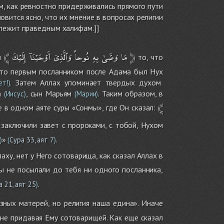
м, как ревностно придерживались прямого пути
вится ясно, что их мнение в вопросах религии
длежит праведным халифам.]]
﴾
إِلَيْكَ
أَوْحَيْنَآ
وَٱلَّذِىۤ
نُوحاً
بِهِ
وَصَّىٰ
مَا
﴿
и
то, что
 что первым посланником после Адама был Нух
. Затем Аллах упоминает твердых духом
т!)
а
, сын Марьям
. Таким образом, в
(Иисус)
(Марии)
﴾
 в одном аяте суры «Сонмы», где Он сказал:
аключили завет с пророками, с тобой, Нухом
»
.
)
(
Сура 33, аят 7
)
у, нет у Него сотоварища, как сказал Аллах в
 не посылали до тебя ни одного посланника,
.
а 21, аят 25
)
зных матерей, но религия наша едина». Иначе
, не придавая Ему сотоварищей. Как еще сказал