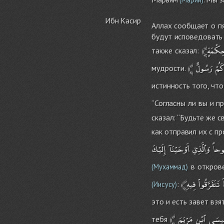
Ибн Касир
Аллах сообщает о пя
будут исповедовать 
ِكْمَةٍ
также сказал:
﴾
رَسُولٌ
ُمْ
мудрости.
истинность того, что
‘‘Согласны ли вы и п
сказал: ‘‘Будьте же 
как отправил их с п
وحاً
وَٱلَّذِيۤ
أَوْحَيْنَآ
إِلَيْكَ
в откров
(Мухаммад)
تَتَفَرَّقُواْ
فِيهِ
:
(Иисусу)
это и есть завет взя
﴾
ٱبْنِ
ِيسَى
тебя