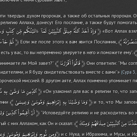
ти твердых духом пророках, а также об остальных пророках. Он 
религию Аллаха, донесут Его послание, а также будут помогат
وَح
كِتَٰبٍ
مِّن
ءَاتَيْتُكُم
لَمَآ
ٱلنَّبِيِّيْنَ
مِيثَٰقَ
ٱللَّهُ
أَخَذَ
﴾وَإِذْ
﴿
«Вот Аллах взял
جَآءكَ
ثُمَّ
﴿
﴾
Если же после этого к вам явится Посланник,
 есть у вас, то вы непременно уверуете в него и поможете ему’’.
﴾
أَقْرَرْنَا
قَالُوۤاْ
﴿
ринимаете ли Мой завет?’’
Они ответили: ‘‘Мы согл
свидетелями, и Я буду свидетельствовать вместе с вами’’»
(
Сура 3,
ророческой миссией. В другом аяте, Аллах поименно упоминает 
نُ
بِهِ
وَصَّىٰ
مَا
ٱلدِّينِ
﴿
«Он узаконил для вас в религии то, что за
﴾
وَعِيسَىٰ
وَمُوسَىٰ
إِبْرَاهِيمَ
بِهِ
وَصَّيْنَا
وَمَا
﴿
ении
и то, что Мы запов
وَلاَ
ٱلدِّينَ
أَقِيمُواْ
﴾أَنْ
﴿
‘‘Исповедуйте религию и не расходитесь во 
﴾
وَمِنْكَ
مِيثَاقَهُمْ
ٱلنَّبِيِّيْنَ
مِنَ
خَذْنَا
тый с них Аллахом, как Он и сказал:
مَرْيَمَ﴿
وَمِن
نُّوحٍ
وَإِبْرَٰهِيمَ
وَمُوسَىٰ
وَع
и с Нуха, и Ибрахима, и Мусы, и И