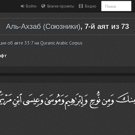
Войти
Благие проекты
Видео
Аль-Ахзаб (Союзники)
, 7-й аят из 73
 об аяте 33:7 на Quranic Arabic Corpus
ифт