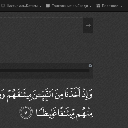
Нассир аль-Катами
Толкование ас-Саади
Полезное
→