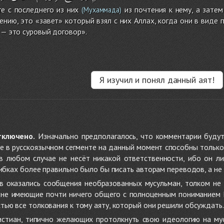
е с последнего из них
из почтения к нему, а затем
(Мухаммада)
ению, это «завет» который взял с них Аллах, когда они в виде
 — это суровый договор».
Я изучил и понял данный аят!
тключено.
Изначально предполагалось, что комментарии будут
не в русскоязычном сегменте на данный момент способны только
 в любом случае не несёт никакой ответственности, ибо он л
ибках более правильно было бы писать авторам переводов, а не 
 оказались сообщения необразованных мусульман, толком не
, не имеющие почти ничего общего с полноценным пониманием
ью все толкования к тому аяту, который они решили обсуждать.
стиан, типично желающих протолкнуть свою идеологию на мус