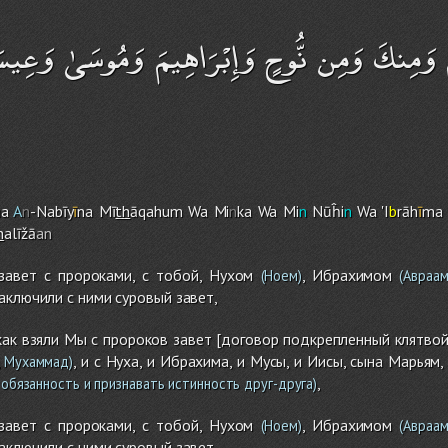
قَهُمْ وَمِنكَ وَمِن نُّوحٍ وَإِبْرَاهِيمَ وَمُوسَىٰ وَعِي
na
A
n
-Nabīy
ī
na Mī
th
āqahu
m
Wa Mi
n
ka Wa Mi
n
Nūĥi
n
Wa 'I
b
rāh
ī
ma 
h
alīžā
an
авет с пророками, с тобой, Нухом
, Ибрахимом
(Ноем)
(Авраам
заключили с ними суровый завет,
ак взяли Мы с пророков завет [договор подкрепленный клятвой
, и с Нуха, и Ибрахима, и Мусы, и Иисы, сына Марьям,
, Мухаммад)
,
обязанность и признавать истинность друг-друга)
авет с пророками, с тобой, Нухом
, Ибрахимом
(Ноем)
(Авраам
заключили с ними суровый завет,