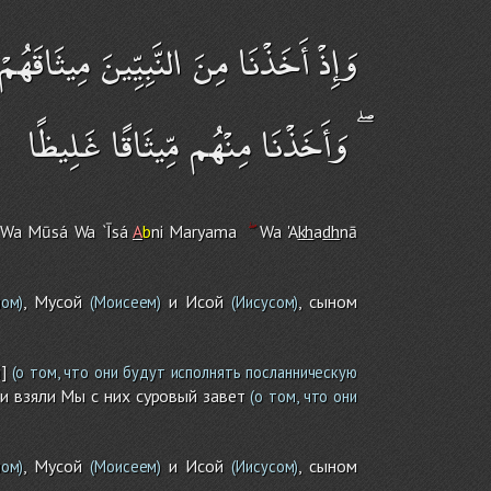
وَإِذْ أَخَذْنَا مِنَ النَّبِيِّينَ مِيثَا
ۖ وَأَخَذْنَا مِنْهُم مِّيثَاقًا غَلِيظًا
Wa Mūsá Wa `Īsá
A
b
ni Maryama
Wa 'A
kh
a
dh
nā
, Мусой
и Исой
, сыном
ом)
(Моисеем)
(Иисусом)
]
(о том, что они будут исполнять посланническую
 и взяли Мы с них суровый завет
(о том, что они
, Мусой
и Исой
, сыном
ом)
(Моисеем)
(Иисусом)