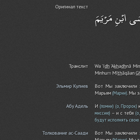
Оригинал текст
سَى ابْنِ مَرْيَمَ
Транслит
Wa 'I
dh
'A
kh
a
dh
nā Mi
Minhu
m
Mī
th
āqāan
G
Эльмир Кулиев
Вот Мы заключили з
Марьям
. Мы 
(Марии)
Абу Адель
И
к
(помни)
(о, Пророк)
– и с тебя
миссию)
(о
будут исполнять свою 
Толкование ас-Саади
Вот Мы заключили з
Марьям
. Мы 
(Марии)