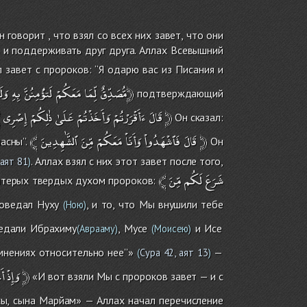
говорит , что взял со всех них завет, что они
ь и поддерживать друг друга. Аллах Всевышний
 завет c пророков: ‘‘Я одарю вас из Писания и
وَلَتَنصُرُنَّهُ﴿
مُّصَدِّقٌ
لِّمَا
مَعَكُمْ
لَتؤُْمِنُنَّ
بِهِ
подтверждающий
﴾
إِصْرِى
ذٰلِكُمْ
عَلَىٰ
وَأَخَذْتُمْ
ءَأَقْرَرْتُمْ
قَالَ
﴿
Он сказал:
﴾
ٱلشَّٰهِدِينَ
مِّنَ
مَعَكُمْ
وَأَنَاْ
فَٱشْهَدُواْ
قَالَ
﴿
асны’’.
Он
. Аллах взял с них этот завет после того,
 аят 81
)
﴾
مِّنَ
لَكُم
شَرَعَ
пятерых твердых духом пророков:
поведал Нуху
, и то, что Мы внушили тебе
(Ною)
едали Ибрахиму
, Мусе
и Исе
(Аврааму)
(Моисею)
мнениях относительно нее’’»
—
(
Сура 42, аят 13
)
أَ
وَإِذْ
﴿
«И вот взяли Мы с пророков завет — и с
сы, сына Марйам» — Аллах начал перечисление