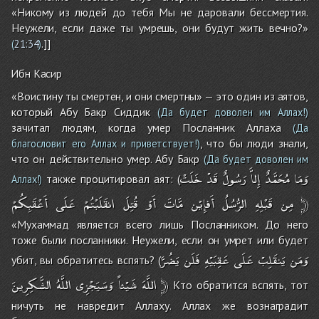
«Никому из людей до тебя Мы не даровали бессмертия.
Неужели, если даже ты умрешь, они будут жить вечно?»
.]]
(
21:34
)
Ибн Касир
«Воистину ты смертен, и они смертны» — это один из аятов,
который Абу Бакр Сиддик
(Да будет доволен им Аллах!)
зачитал людям, когда умер Посланник Аллаха
(Да
, что бы люди знали,
благословит его Аллах и приветствует!)
что он действительно умер. Абу Бакр
(Да будет доволен им
وَمَا
مُحَمَّدٌ
إِلاَّ
رَسُولٌ
قَدْ
خَلَتْ
также процитировал аят: (
Аллах!)
أَعْقَبِكُمْ
عَلَى
انقَلَبْتُمْ
قُتِلَ
أَوْ
مَّاتَ
أَفإِيْن
الرُّسُلُ
قَبْلِهِ
مِن
﴿
«Мухаммад является всего лишь Посланником. До него
тоже были посланники. Неужели, если он умрет или будет
وَمَن
يَنقَلِبْ
عَلَى
عَقِبَيْهِ
فَلَن
يَضُرَّ
убит, вы обратитесь вспять? (
الشَّكِرِينَ
اللَّهُ
وَسَيَجْزِى
شَيْئاً
اللَّهَ
﴿
Кто обратится вспять, тот
ничуть не навредит Аллаху. Аллах же вознаградит