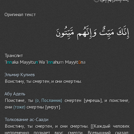
Оригинал текст
إِنَّكَ مَيِّتٌ وَإِنَّهُم مَّيِّتُونَ
Транслит
'I
nn
aka Mayyitu
n
Wa 'I
nn
ahu
m
Mayyit
ū
n
a
Эльмир Кулиев
Воистину, ты смертен, и они смертны.
Абу Адель
Поистине, ты
смертен [умрешь], и поистине,
(о, Посланник)
они
смертны [умрут].
(тоже)
Толкование ас-Саади
Воистину, ты смертен, и они смертны. [[Каждый человек
непременно познает вкус смерти. Всевышний сказал: