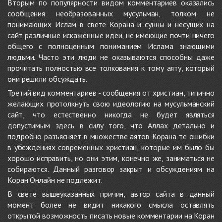
Вторым по популярности видом комментариев оказались
сообщения необразованных мусульман, толком не
понимающих Ислам в свете Корана и сунны и несущих на
сайт различные искажённые идеи, не имеющие почти ничего
общего с полноценным пониманием Ислама знающими
людьми. Часто эти люди не оказываются способны даже
прочитать полностью все толкования к тому аяту, который
они решили обсуждать.
Третий вид комментариев - сообщения от христиан, типично
желающих протолкнуть свою идеологию на мусульманский
сайт, что естественно никогда не будет являться
допустимым здесь в силу того, что Аллах детально и
подробно разъясняет в множестве аятов Корана те ошибки
в убеждениях современных христиан, которые им было бы
хорошо исправить, но они этим, конечно же, заниматься не
собираются. Данный разговор закрыт и обсуждениям на
Коран Онлайн не подлежит.
В свете вышеуказанных причин, автор сайта в данный
момент более не видит никакого смысла оставлять
открытой возможность писать новые комментарии на Коран