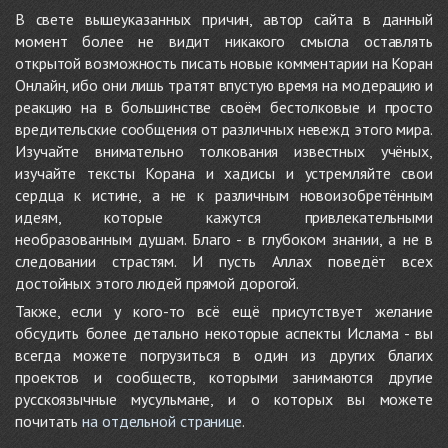
В свете вышеуказанных причин, автор сайта в данный
момент более не видит никакого смысла оставлять
открытой возможность писать новые комментарии на Коран
Онлайн, ибо они лишь тратят впустую время на модерацию и
реакцию на в большинстве своём бестолковые и просто
вредительские сообщения от различных невежд этого мира.
Изучайте внимательно толкования известных учёных,
изучайте тексты Корана и хадисы и устремляйте свои
сердца к истине, а не к различным новоизобретённым
идеям, которые кажутся привлекательными
необразованным душам. Благо - в глубоком знании, а не в
следовании страстям. И пусть Аллах поведёт всех
достойных этого людей прямой дорогой.
Также, если у кого-то всё ещё присутствует желание
обсудить более детально некоторые аспекты Ислама - вы
всегда можете погрузиться в один из других благих
проектов и сообществ, которыми занимаются другие
русскоязычные мусульмане, и о которых вы можете
почитать
на отдельной странице
.