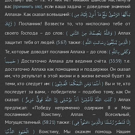
вас
, если ваша задача – доведение знамений
(причинить зло)
يَـأَيُّهَا
الرَّسُولُ
بَلِّغْ
مَآ
أُنزِلَ
إِلَيْكَ
مِن
Аллаха». Как сказал всевышний:
(
رَّبِّكَ
Посланник! Возвести то, что ниспослано тебе от
)
وَاللَّهُ
يَعْصِمُكَ
مِنَ
النَّاسِ
своего Господа – до слов:
Аллах
(
)
الَّذِينَ
يُبَلِّغُونَ
رِسَالـتِ
اللَّهِ
защитит тебя от людей.
также:
(
5:67
)
(
)
وَكَفَى
بِاللَّهِ
Те, которые доводят послания Аллаха – до слов:
(
حَسِيباً
Достаточно Аллаха для ведения счёта.
т.е.
)
(
33:39
)
достаточно Аллаха как помощника и поддержки. Он сказал
им, что результат в этой жизни и в жизни вечной будет за
أَنتُمَا
وَمَنِ
اتَّبَعَكُمَا
الْغَـلِبُونَ
теми, кто следует им:
Вы и те, кто
(
)
последует за вами, - победители – подобно тому, как Он
كَتَبَ
اللَّهُ
لَأَغْلِبَنَّ
أَنَاْ
وَرُسُلِى
إِنَّ
اللَّهَ
قَوِىٌّ
عَزِيزٌ
сказал:
Аллах
(
)
предписал: «Победу непременно одержим Я и Мои
посланники!» Воистину, Аллах — Всесильный,
إِنَّا
لَنَنصُرُ
رُسُلَنَا
وَالَّذِينَ
ءَامَنُواْ
فِى
Могущественный.
также:
(
58:21
)
(
الْحَيَوةِ
الدُّنْيَا
Воистину, Мы окажем помощь Нашим
)