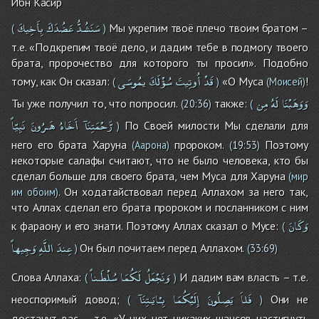
Ибн Касир
سَنَشُدُّ
عَضُدَكَ
بِأَخِيكَ
Мы укрепим твоё плечо твоим братом –
(
)
т.е. «Подкрепим твоё дело, и дадим тебе в подмогу твоего
брата, пророчество для которого ты просил». Подобно
قَدْ
أُوتِيتَ
سُؤْلَكَ
يمُوسَى
тому, как Он сказал:
«О Муса
!
(
)
(Моисей)
وَوَهَبْنَا
لَهُ
مِن
Ты уже получил то, что попросил.
также:
(
20:36
)
(
رَّحْمَتِنَآ
أَخَاهُ
هَـرُونَ
نَبِيّاً
По Своей милости Мы сделали для
)
него его брата Харуна
пророком.
Поэтому
(Аарона)
(
19:53
)
некоторые салафы считают, что не было человека, кто бы
сделал больше для своего брата, чем Муса для Харуна
(мир
. Он ходатайствовал перед Аллахом за него так,
им обоим)
что Аллах сделал его брата пророком и посланником с ним
وَكَانَ
к фараону и его знати. Поэтому Аллах сказал о Мусе:
(
عِندَ
اللَّهِ
وَجِيهاً
Он был почитаем перед Аллахом.
)
(
33:69
)
وَنَجْعَلُ
لَكُمَا
سُلْطَـناً
Слова Аллаха:
И дадим вам власть – т.е.
(
)
فَلاَ
يَصِلُونَ
إِلَيْكُمَا
بِـْايَـتِنَآ
неоспоримый довод;
Они не
(
)
достанут вас – т.е. «У них нет никаких шансов настигнуть