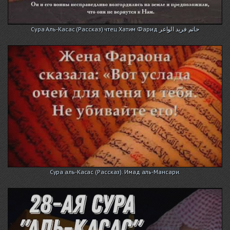
Сура Аль-Касас (Рассказ) чтец Хатим Фарид حاتم فريد الواعر
Сура аль-Касас (Рассказ). Имад аль-Мансари.