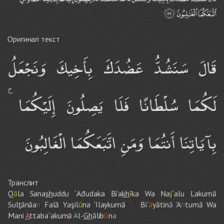
Оригинал текст
قَالَ سَنَشُدُّ عَضُدَكَ بِأَخِيكَ وَنَجْعَلُ
لَكُمَا سُلْطَانًا فَلَا يَصِلُونَ إِلَيْكُمَا ۚ
بِآيَاتِنَا أَنتُمَا وَمَنِ اتَّبَعَكُمَا الْغَالِبُونَ
Транслит
Q
ā
la Sana
sh
uddu `Ađudaka Bi'a
kh
ī
ka Wa Na
j
`alu Lakumā
Sulţānāa
n
Falā Yaşil
ū
na 'Ilaykumā
Bi'
ā
yātin
ā
'A
n
tumā Wa
Mani
A
ttaba`akumā
A
l-
Gh
ālib
ū
n
a