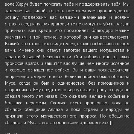
воле Харун будет помогать тебе и поддерживать тебя. Мы
наделим вас силой, то есть поможем вам проповедовать
истину, поддержим вас великими знамениями и вселим
страх в сердца ваших врагов, и те не смогут ни убить вас, ни
причинить вам вреда. Это произойдет благодаря Нашим
знамениям и той истине, о которой они свидетельствуют.
Всякий, кто станет их свидетелем, окажется бессилен перед
вами. Именно они станут залогом вашего могущества и
гарантией вашей безопасности. Они избавят вас от злых
происков врагов и защитят вас лучше, чем многочисленное
и хорошо оснащенное войско. Вы и ваши последователи
непременно одержите верх. Великая победа была обещана
Мусе, когда он был в одиночестве, без помощников и
сторонников. Ему предстояло вернуться в страну, откуда он
сбежал много лет назад. Его ожидали великие события и
большие перемены. Сколько всего произошло, пока не
сбылось обещание Аллаха и пока страны и народы не
признали этого могущественного пророка. Но обещание
сбылось, и Муса с его сторонниками одержал верх.]]