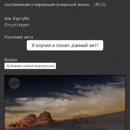
посланникам и верующим в мирской жизни…
(
40:51
)
Аль-Куртуби
Отсутствует
Изучение аята
Я изучил и понял данный аят!
Видео
Добавить новый видеоролик