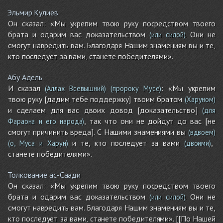
Эльмир Кулиев
Он сказал: «Мы укрепим твою руку посредством твоего
брата и одарим вас доказательством
. Они не
(или силой)
смогут навредить вам. Благодаря Нашим знамениям вы и те,
кто последует за вами, станете победителями».
Абу Адель
И сказал
: «Мы укрепим
(Аллах Всевышний)
(пророку Мусе)
твою руку [дадим тебе поддержку] твоим братом
(Харуном)
и сделаем для вас двоих довод [доказательство]
(для
, так что они не дойдут до вас [не
Фараона и его народа)
смогут причинить вреда]. С Нашими знамениями вы
(вдвоем)
и те, кто последует за вами
,
(о, Муса и Харун)
(двоими)
станете победителями».
Толкование ас-Саади
Он сказал: «Мы укрепим твою руку посредством твоего
брата и одарим вас доказательством
. Они не
(или силой)
смогут навредить вам. Благодаря Нашим знамениям вы и те,
кто последует за вами, станете победителями». [[По Нашей