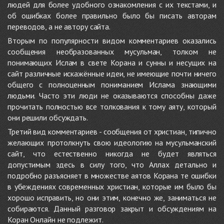
людей для более удобного ознакомления с их текстами, и
об ошибках более правильно было бы писать авторам
переводов, а не автору сайта.
Вторым по популярности видом комментариев оказались
сообщения необразованных мусульман, толком не
понимающих Ислам в свете Корана и сунны и несущих на
сайт различные искажённые идеи, не имеющие почти ничего
общего с полноценным пониманием Ислама знающими
людьми. Часто эти люди не оказываются способны даже
прочитать полностью все толкования к тому аяту, который
они решили обсуждать.
Третий вид комментариев - сообщения от христиан, типично
желающих протолкнуть свою идеологию на мусульманский
сайт, что естественно никогда не будет являться
допустимым здесь в силу того, что Аллах детально и
подробно разъясняет в множестве аятов Корана те ошибки
в убеждениях современных христиан, которые им было бы
хорошо исправить, но они этим, конечно же, заниматься не
собираются. Данный разговор закрыт и обсуждениям на
Коран Онлайн не подлежит.